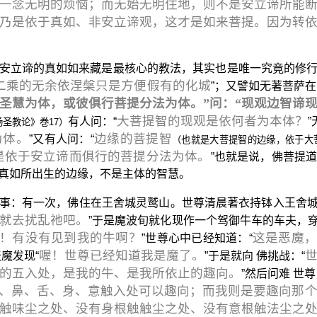
一念无明的烦恼；而无始无明住地，则不是安立谛所能
乃是依于真如、非安立谛观，这才是如来菩提。因为转
安立谛的真如如来藏是最核心的教法，其实也是唯一究竟的修
二乘的无余依涅槃只是方便假有的化城
”；又譬如无著菩萨
谛圣慧为体，或彼俱行菩提分法为体。”问：“现观边智谛现
大菩提智的现观是依何者为本体？
有人问：“
圣教论》巻17）
为体。
边缘的菩提智
”又有人问：“
（也就是大菩提智的边缘，依于大
是依于安立谛而俱行的菩提分法为体。
”也就是说，佛菩提
真如所出生的边缘，不是主体的智慧。
事：有一次，佛住在王舍城灵鹫山。世尊清晨著衣持钵入王舍城
就去扰乱祂吧。
”于是魔波旬就化现作一个驾御牛车的车夫，
！有没有见到我的牛啊？
这是恶魔
”世尊心中已经知道：“
喔！世尊已经知道我是魔了。
天魔发现“
”于是就向 佛挑战：“
的五入处，是我的牛、是我所依止的趣向。
”然后问难 世尊
、鼻、舌、身、意触入处可以趣向；而我则是要趣向那
触味尘之处、没有身根触触尘之处、没有意根触法尘之