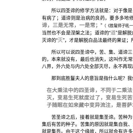
所以四圣谛的修学方法就是：对于像是
有病了；道谛则是治病的良药，要多多地修
谛，三是无常，一是常；
”
（《胜鬘师子吼
道
当然也不会是涅槃之法；道谛的“
”是解
灭
灭谛的“
”，才是解脱白品法最终的果证
所以可以说四圣谛中，苦、集、道谛三
的，本来就没有，最后也消失，这叫作无常
八界，外六处与内六处全部灭尽，永不再现
那到底胜鬘夫人的意旨是指什么呢？我
在大乘法中的四圣谛，不同于二乘法
灭，变易生死就度过了，变易生死苦
子随眠在如来藏中变异流注，是菩萨
苦圣谛之后，接着就是集圣谛。苦种为
集后有苦的种子。苦集的原因就是集自我、
就是集吾。由于这个缘故，所以就会有许多