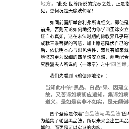
地方。
”此处 世尊所说的究竟之处，正
见，更何况是天魔波旬呢！
如同前面所举舍利弗所说经文，即使是
前提，否则无论如何地努力修学四圣谛安立
证自心真如，这在末法时期的佛教界几乎是
成就三乘菩提的智慧，加上愿意降伏自己的
后，依悟明本心与眼见佛性，双具有如来藏
地修习更为深细的四圣谛安立谛，两者配合
四圣谛
究胜鬘夫人所说的〈一谛章〉之中“
我们先看到《瑜伽师地论》：
当知此中依“黑品、白品”果、因建
故。又苦谛如病初应遍知，集谛如病
道义，是如是实非不如实，是无颠倒
白品法与黑品法
四个圣谛是依着“
”
为蕴集了轮回黑品法，所以未来会出生黑品
解的，而更是可以实证的内容。