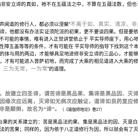
是指非安立谛的真如，祂不在五蕴法之中，不算在五蕴法数，但
不离于如、真实、清凉、非
声闻道的修行人，都必须以涅槃“
谛，他都没有办法实证须陀洹的初果，更不要谈四果。但是要
不可能的事情，唯有进入正觉讲堂依止于 平实导师座下，用心
性障五盖等等的条件，才有可能在 平实导师的指导下找到这个
的体与用的两边，才能够具足地进修非安立谛的三品心，才能
，才有可能进入菩萨初地，而完成了大乘的相见道进入大乘的
，三为无常，一为常
”的道理。
立，故建立四圣谛，谓苦谛是黑品果、集谛是黑品因、灭
因缘次应远离，灭谛如无病次应触证，道谛如良药复应
非是颠倒，故名为“谛”。
（《瑜伽师地论》巻27）
因与果的关系建立的：苦是黑品法的果、集是黑品法的因、灭是
法的苦果；同样的，因为依于八正道修行为因，所以就会有了