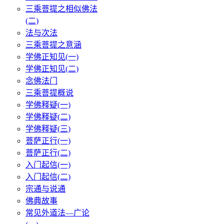
三乘菩提之相似佛法
(二)
法与次法
三乘菩提之意涵
学佛正知见(一)
学佛正知见(二)
念佛法门
三乘菩提概说
学佛释疑(一)
学佛释疑(二)
学佛释疑(三)
菩萨正行(一)
菩萨正行(二)
入门起信(一)
入门起信(二)
宗通与说通
佛典故事
常见外道法—广论