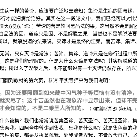
生病一样的苦谛，应该要广泛地去遍知；集谛是生病的因与缘
行才能把病给治好。其实在这一段论文中，我们已经可以对比
苦谛的苦是轮回黑品法的果，这当然不会是解脱
一乘大方便方广经》）
脱白品法的因，道谛只是因、不是解脱之果，当然也不是解脱法
；所以，就解脱道的法来说，灭谛才是最终的涅槃，而苦谛、集谛
无常，只有灭谛是常法；苦谛、集谛、道谛只是在修行过程中
，这是我们能理解的。但是为什么灭谛是常法呢？其实解脱道
起；所以入了涅槃之后，也不能够说有一个灭谛仍然存在，所以
们翻到教材的第六页，恭请 平实导师来为我们说明：
，因为还要照顾到如来藏中习气种子等烦恼有没有清净
就灭尽了；这个苦虽然也在现象界中显示出来，但却不
才会知道的，不是二乘圣人所知的。
（《胜鬘经讲记》第五辑，
什么被集？我们也常常说苦集圣谛、苦灭圣谛、苦灭道圣谛。
集吾我。四阿含中曾讲到集我，集我是什么呢？就是集色蕴的
苦种的集，都是从执著蕴我、处我或者界我，不肯放舍自己，