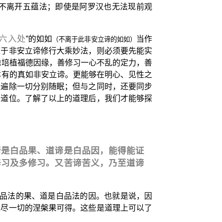
也不离开五蕴法；即使是阿罗汉也无法现前观
六入处
”的如如
当作
（不离于此非安立谛的如如）
依于非安立谛修行大乘妙法，则必须要先能实
地培植福德因缘，善修习一心不乱的定力，善
本有的真如非安立谛。更能够在明心、见性之
够遍除一切分别随眠；但与之同时，还要同步
修道位。了解了以上的道理后，我们才能够探
谛是白品果、道谛是白品因，能得能证
修习及多修习。又苦谛苦义，乃至道谛
白品法的果、道是白品法的因。也就是说，因
灭尽一切的涅槃果可得。这些是道理上可以了