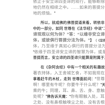
依止于安立谛四圣谛的观行，能够断除
地仍然在相续之中。……如来的菩提分
地的烦恼。
”
所以，就成佛的佛菩提道来看，转依非
中的一部分，如同 世尊在《法华经》中说“
谛现观以何为体？”答：“以缘非安立
体，或彼俱行菩提分法为体。”
】
（《显扬
体，乃至缘于真如心俱行的菩提分法
依缘于四圣谛安立谛的智慧为体，或
“
菩提而言，安立谛的四圣谛只能算是附属于
在《杂阿含经》中有一个相关的有趣故
著衣持钵，入王舍城乞食，不如我现在
世尊
拿着赶牛的木杖，走到 世尊面前问：“
啊！哪里有牛呢？你要牛干什么呢？
”
乘的牛；同理，耳、鼻、舌、身、意触
处呢？
你有眼触入处，耳
”佛告诉天魔：“
之处、没有鼻根触嗅尘之处、没有舌根