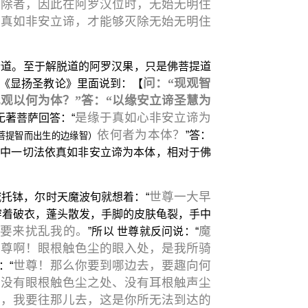
断除者，因此在阿罗汉位时，无始无明住
依真如非安立谛，才能够灭除无始无明住
行道。至于解脱道的阿罗汉果，只是佛菩提道
问：“现观智
在《显扬圣教论》里面说到：【
观以何为体？”答：“以缘安立谛圣慧为
是缘于真如心非安立谛为
”无著菩萨回答：“
依何者为本体？
”答：
菩提智而出生的边缘智）
道中一切法依真如非安立谛为本体，相对于佛
世尊一大早
托钵，尔时天魔波旬就想着：“
穿着破衣，蓬头散发，手脚的皮肤龟裂，手中
，要来扰乱我的。
魔
”所以 世尊就反问说：“
世尊啊！眼根触色尘的眼入处，是我所骑
世尊！那么你要到哪边去，要趣向何
：“
个没有眼根触色尘之处、没有耳根触声尘
处，我要往那儿去，这是你所无法到达的