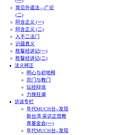
(一)
常见外道法—广论
(二)
阿含正义 (一)
阿含正义 (二)
入不二法门
识蕴真义
胜鬘经讲记(一)
胜鬘经讲记(二)
法义辨正
明心与初地释
宗门与教门
坛经辩讹
力挽狂澜
访谈专栏
年代MUCH台--发现
新台湾 采访正觉教
育基金会(一)
年代MUCH台--发现