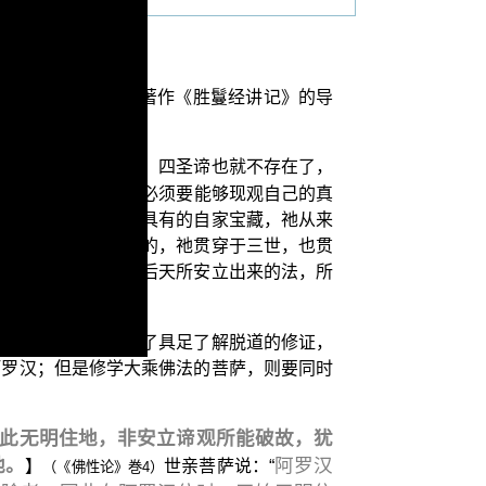
是本会 平实导师的著作《胜鬘经讲记》的导
；未来入了无余涅槃，四圣谛也就不存在了，
外，并且更重要的，必须要能够现观自己的真
众生无始以来本来就具有的自家宝藏，祂从来
，真如始终都是存在的，祂贯穿于三世，也贯
常住，祂不是由人为后天所安立出来的法，所
菩提道的菩萨们，除了具足了解脱道的修证，
阿罗汉；但是修学大乘佛法的菩萨，则要同时
此无明住地，非安立谛观所能破故，犹
地。
阿罗汉
】
世亲菩萨说：“
（《佛性论》巻4）