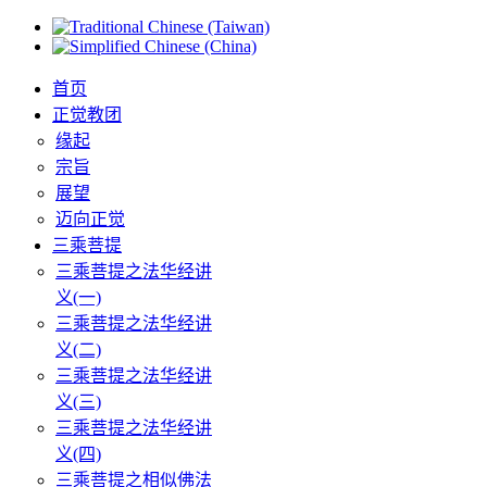
首页
正觉教团
缘起
宗旨
展望
迈向正觉
三乘菩提
三乘菩提之法华经讲
义(一)
三乘菩提之法华经讲
义(二)
三乘菩提之法华经讲
义(三)
三乘菩提之法华经讲
义(四)
三乘菩提之相似佛法