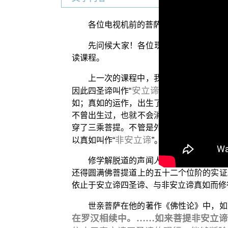
各位电视机前的菩萨们：阿弥陀佛！
先问候大家！各位现在所收看的是由
读课程。
上一次的课程中，我们说到四圣谛它并
安立谛
因此四圣谛叫作“
”。可是佛菩提道
如；真如的运作，出生了我们的五蕴、十二
不曾出生过，也就不会消失，这个真如才是
穿了三乘菩提。不管是外道还是佛弟子，不
非安立谛
以真如叫作“
”。
修学解脱道的声闻人，纯粹是依止着四
还得圆满佛菩提道上的五十二个位阶的实证
依止于安立谛四圣谛、与非安立谛真如而修
世亲菩萨在他的著作《佛性论》中，如
在罗汉相续中。……如来菩提非安立