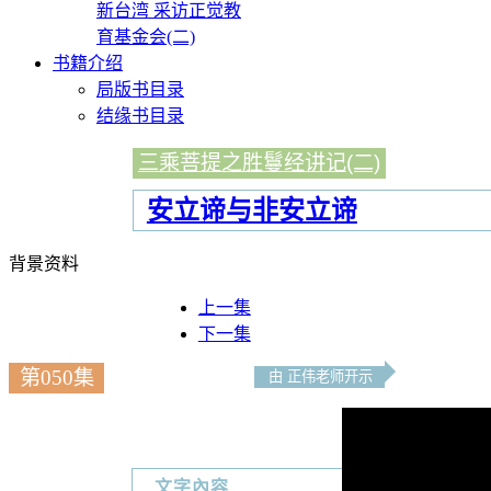
新台湾 采访正觉教
育基金会(二)
书籍介绍
局版书目录
结缘书目录
三乘菩提之胜鬘经讲记(二)
安立谛与非安立谛
背景资料
上一集
下一集
第050集
由 正伟老师开示
文字內容