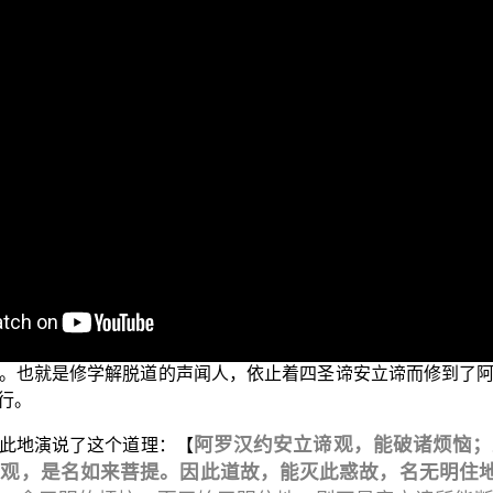
“三乘菩提之胜鬘经讲记”
佛教正觉同修会为各位准备的
，也就
不是与生俱来的法，而是经由善知识的教导，我们才能够懂得
的修行，在大乘菩提的部分，除了要修学四圣谛法成就解脱果之
处、十八界，出生了山河大地等等；现前观见了，这个真如是
真实的究竟之法。不论这个众生自己知不知道自己有真如本心
管是声闻或是菩萨，不论成佛与否，这个真如都是一贯地本然
圣谛的安立谛，来灭尽五蕴、十二处而入无余依涅槃；修学佛
。也就是修学解脱道的声闻人，依止着四圣谛安立谛而修到了
行。
阿罗汉约安立谛观，能破诸烦恼；
此地演说了这个道理：【
谛观，是名如来菩提。因此道故，能灭此惑故，名无明住