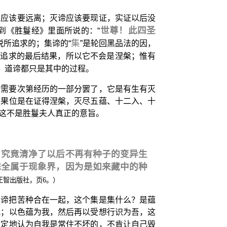
，应该要远离；灭谛应该要现证，实证以后没
世尊！此四圣
到《胜鬘经》里面所说的：“
集
所追求的；集谛的“
”是轮回黑品法的因，
要追求的最后结果，所以它不会是涅槃；惟有
、道谛都只是其中的过程。
所需要次第经历的一部分罢了，它是有生有灭
的果位是在证得涅槃，灭尽五蕴、十二入、十
这不是胜鬘夫人真正的意旨。
，究竟清净了以后不再有种子的变异生
完全属于现象界，因为是如来藏中的种
正智出版社，页6。）
集谛把苦种合在一起，这个集是集什么？是蕴
我；以色蕴为我，然后再以受想行识为吾，这
坚定地认为自我是常住不坏的，不肯让自己毁