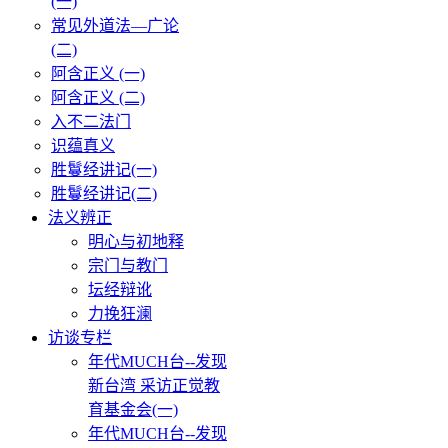
(一)
常见外道法—广论
(二)
阿含正义 (一)
阿含正义 (二)
入不二法门
识蕴真义
胜鬘经讲记(一)
胜鬘经讲记(二)
法义辨正
明心与初地释
宗门与教门
坛经辩讹
力挽狂澜
访谈专栏
年代MUCH台--发现
新台湾 采访正觉教
育基金会(一)
年代MUCH台--发现