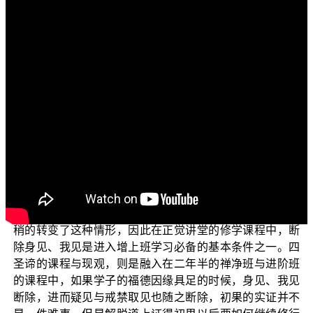
各位电视机前的菩萨们：阿弥陀佛！
先问候大家：色身康泰否？少病少恼否？游步轻利
否？众生易度否？
各位现在所收看的节目，是由佛教正觉同修会为各位
“三乘菩提之胜鬘经讲记”
准备的
，也就是本会 平实导师
的著作《胜鬘经讲记》的导读课程。
在上一集的节目中，我们说到末法时代对于一般人而
言，由于得不到正见，又找不到已经证果的老师来指导，
所以要证得解脱道初果须陀洹几乎是登天之难，这是一个
佛教界很普遍的现象。一直到了 平实导师出世弘法后才稍
稍的转变了这种情形，因此在正觉讲堂的修学课程中，断
除身见、我见是进入增上班学习必备的基本条件之一。四
圣谛的课程与现观，则是融入在二年半的禅净班与进阶班
的课程中，如果学子的福德因缘具足的时候，身见、我见
断除，进而疑见与戒禁取见也随之断除，初果的实证并不