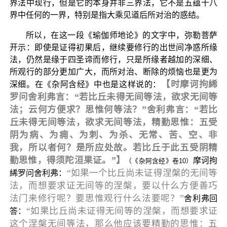
界法中现行，但是它的本身并非三界法，它不是五蕴十八
界中任何的一界，特别是指大乘见道后所对治的惑结。
所以，在这一段《瑜伽师地论》的文字中，弥勒菩萨
开示：即使是证得初果后，继续要修行的出世间净惑所缘
法，仍然是缘于四圣谛而修行，只是所缘者越加的深细、
所观行的部分更加广大，而所对治、断除的烦恼也是更为
【时摩诃拘絺
深细。在《杂阿含经》中也是这样说的：
罗问舍利弗言：“若比丘未得无间等法，欲求无间等
法；云何方便求？思惟何等法？”舍利弗言：“若比
丘未得无间等法，欲求无间等法，精勤思惟：五受
阴为病、为痈、为刺、为杀、无常、苦、空、非
我，所以者何？是所应处故。若比丘于此五受阴精
勤思惟，得须陀洹果证。”】
摩诃拘
（《杂阿含经》卷10）
“如果一个比丘尚未证得涅槃的无间等
絺罗问舍利弗：
法，而想要求证无间等的涅槃，要以什么方便善巧
法门来修行呢？要思惟观行什么法要呢？”
舍利弗回
“如果比丘尚未证得无间等的涅槃，而想要求证
答：
这个涅槃无间等法，那么他应该要精勤的思惟：五