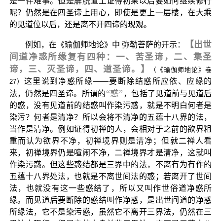
是一件难事。但是解脱道上证得初果以后要如何继续修行
呢？仍然是在四圣谛上用心，即使是更上一层楼，在大乘
的见道位以后，还是离不开四谛的现观。
【出世
例如，在《瑜伽师地论》中 弥勒菩萨的开示：
间道净惑所缘复有四种：一、苦圣谛，二、集圣
谛，三、灭圣谛，四、道圣谛。】
（《瑜伽师地论》卷
这里说到净惑所缘——要断除结惑所应依、应缘的
27）
“惑”
法，仍然是四圣谛。所谓的
，包括了见道前与见道后
的惑，没有见道前的结惑叫作染污惑，就是不明白何者是
染污？何者是清净？所以会将不清净的五蕴十八界的法，
当作是清净。例如证得初禅的人，会相对于之前的欲界粗
重而认为欲界不净，初禅境界则是清净；但就二禅人看
来，初禅境界仍是喧闹不净，二禅境界才是清净，这就叫
作染污惑。但这些惑结都是三界中的法，不离有为有作的
五蕴十八界处法，也就是不离世间法的惑；若离开了世间
法，也就没有这一些惑结了，所以又叫作世俗道净惑所
缘。而见道后要断除的惑结叫作净惑，是出世间道的净惑
所缘法，它不是染污惑，虽然它不离开三界法，仍然在三