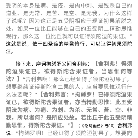
受阴的本身是病、是疮、是肉中刺、是残杀自己的
道业、是无常、是苦、是空、是无我，为什么这样
子说呢？因为这正是五受阴相应于现证初果解脱之
处。如果一位比丘能够在自己的五受阴上精勤思惟
观行，那么这一位比丘就可以证得须陀洹的果证。”
这就是说，依于四圣谛的精勤修行，可以证得初果须陀
洹。
【舍利弗！得须
接下来，摩诃拘絺罗又问舍利弗：
陀洹果证已，欲得斯陀含果证者，当思惟何等
法？】
“舍利弗啊！那么已经证得了须陀洹初果了，
想要继续证得斯陀含二果的人，应当要思惟观行什
么法要呢？”
【舍利弗言：“拘絺罗！已得须陀洹果
证已，欲得斯陀含果证者，亦当精勤思惟：此五受
阴法为病、为痈、为刺、为杀、无常、苦、空、非
我，所以者何？是所应处故。若比丘于此五受阴精
勤思惟，得斯陀含果证。”】
舍利弗
（《杂阿含经》卷10）
“拘絺罗啊！已经证得了须陀洹初果了，想要向
说：