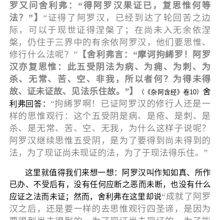
罗又问舍利弗：“得阿罗汉果证已，复思惟何等
法？”】
“证得了阿罗汉，已经到达了轮回苦之边
际，可以于现世证得涅槃了；在尚未入无余依涅
槃，仍住于三界中的有余依阿罗汉，他们要思惟、
修行什么法呢？”
【舍利弗言：“摩诃拘絺罗！阿罗
汉亦复思惟：此五受阴法为病、为痈、为刺、为
杀、无常、苦、空、非我，所以者何？为得未得
故、证未证故、见法乐住故。”】
舍
（《杂阿含经》卷10）
“拘絺罗啊！已证阿罗汉的修行人还是一
利弗回答：
样的思惟观行：这个五受阴是病、是疮、是刺、是
杀、是无常、苦、空、无我，为什么这样子说呢？
阿罗汉继续思惟五受阴，是为了要得到尚未得到的
法，为了现证尚未现证的法，为了于现法得乐住。”
这里就值得我们来想一想：阿罗汉叫作知如真、所作
已办、不受后有，没有任何应断之恶而未断，也没有什么
“成就了阿罗
应证之法而未证；然而，舍利弗在这里却说
汉之后，还是要一样的去思惟观行四圣谛，是因为