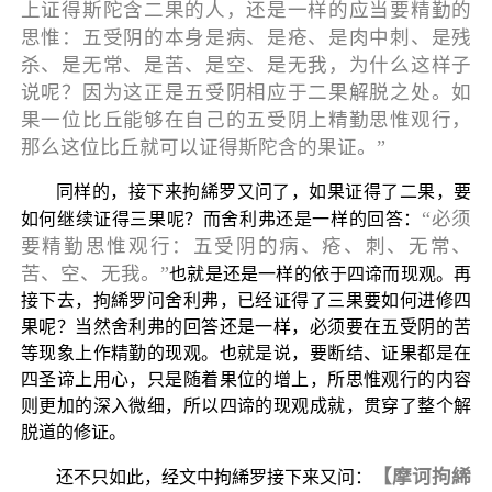
上证得斯陀含二果的人，还是一样的应当要精勤的
思惟：五受阴的本身是病、是疮、是肉中刺、是残
杀、是无常、是苦、是空、是无我，为什么这样子
说呢？因为这正是五受阴相应于二果解脱之处。如
果一位比丘能够在自己的五受阴上精勤思惟观行，
那么这位比丘就可以证得斯陀含的果证。”
同样的，接下来拘絺罗又问了，如果证得了二果，要
“必须
如何继续证得三果呢？而舍利弗还是一样的回答：
要精勤思惟观行：五受阴的病、疮、刺、无常、
苦、空、无我。”
也就是还是一样的依于四谛而现观。再
接下去，拘絺罗问舍利弗，已经证得了三果要如何进修四
果呢？当然舍利弗的回答还是一样，必须要在五受阴的苦
等现象上作精勤的现观。也就是说，要断结、证果都是在
四圣谛上用心，只是随着果位的增上，所思惟观行的内容
则更加的深入微细，所以四谛的现观成就，贯穿了整个解
脱道的修证。
【摩诃拘絺
还不只如此，经文中拘絺罗接下来又问：