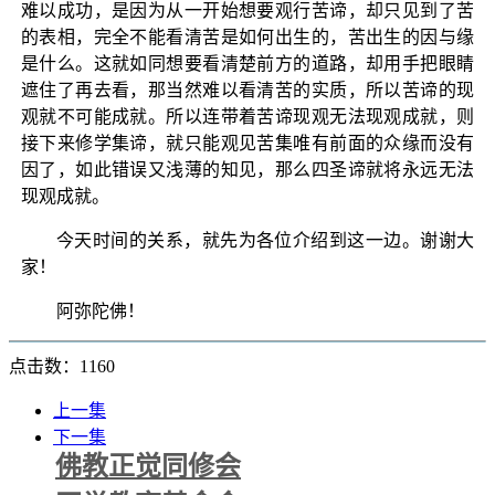
难以成功，是因为从一开始想要观行苦谛，却只见到了苦
的表相，完全不能看清苦是如何出生的，苦出生的因与缘
是什么。这就如同想要看清楚前方的道路，却用手把眼睛
遮住了再去看，那当然难以看清苦的实质，所以苦谛的现
观就不可能成就。所以连带着苦谛现观无法现观成就，则
接下来修学集谛，就只能观见苦集唯有前面的众缘而没有
因了，如此错误又浅薄的知见，那么四圣谛就将永远无法
现观成就。
今天时间的关系，就先为各位介绍到这一边。谢谢大
家！
阿弥陀佛！
点击数：1160
上一集
下一集
佛教正觉同修会