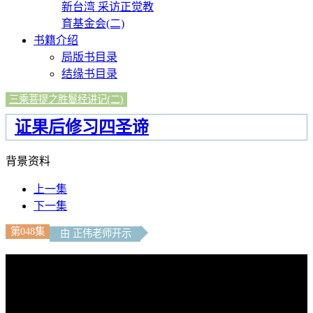
新台湾 采访正觉教
育基金会(二)
书籍介绍
局版书目录
结缘书目录
三乘菩提之胜鬘经讲记(二)
证果后修习四圣谛
背景资料
上一集
下一集
第048集
由 正伟老师开示
文字內容