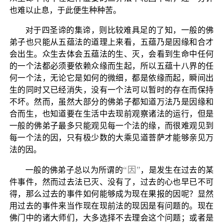
也难以止息，于此便生种种苦。
对于四圣谛的集谛，则比较难具足的了知，一般的佛
弟子也只能从五蕴法的道理上来看，五蕴乃是因缘和合才
会出生。众生去体会五蕴法的生、灭，会看到生命中任何
的一个法都必须要依赖众缘而生起，所以五蕴十八界的任
何一个法，无论它是如何的微细，都是依缘而起，瞬间出
生的同时又已经消失，没有一个法可以暂时的存在而保持
不坏。然而，虽然大部分的佛弟子都知道万法乃是因缘和
合而生，也知道要在生活中去现前观察诸法的运行，但是
一般的佛弟子最多只能观见每一个法的缘，而很难观见到
每一个法的因，只有极少数的大乘见道菩萨才能够亲见万
法的因。
“因”
一般的佛弟子总以为所谓的
，是发生在过去的某
件事件，然而过去法已灭、没有了，过去的心也早已不可
得，那么过去的事件如何能够成为现在果报的因呢？显然
用过去的事件来当作现在现前法的现因是有问题的。现在
佛门中的诸大师们，大多选择不去理会这个问题；或者是