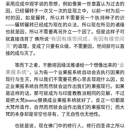
采用应成中观学说的思想，例如像第一世章嘉认为过去的
因，已经辗转于一次又一次的显现之中，以前一时为后一
时的因，如是辗转，所以并不需要另一个执持种子的识
——辗转辗转已经成为现在的众法，所以现在所见的诸缘
也就是因，所以不需要再另外立一个因了。但是这样子可
“有因有缘世间成，有因有缘世间
就直接违背了 佛所说
灭”
的道理，变成了只要有众缘，不需要因，世间就可以直
接的成与灭了。
“业
等而下之者，干脆将因缘法推诿给一个想像出来的
果报系统”
，认为有一个业果报系统自动会去执行因果的
现行与生灭，所以我们不需要花费心思去现观什么因，反
正业果报系统自然而然就会运作出我们的果报现行。如果
是这样的话，那可就成为与印度教教派相同的见解，不过
是把大梵
替换成业果报系统就好了，反正一切都是
(brama)
大梵所造作，自然而然就会运作出我们的果报现行；而大
梵的本身却是非空也非有，了无自性也无他性。
也就是说，现在佛门中的修行人，修行四圣谛之所以