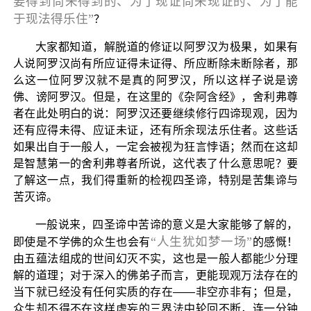
要得到尚未得到的、为了现证尚未现证的、为了能
于现法得乐住”
？
大家都知道，解脱道的修证以阿罗汉为极果，如果有
人说阿罗汉尚有所应证得未证得、所应断除未断除者，那
么这一位阿罗汉就不是真的阿罗汉，所以这样子说是谤
佛、谤阿罗汉。但是，在这里的《杂阿含经》，舍利弗尊
者在此处明白的说：阿罗汉还要继续修行四谛现观，因为
还有应得未得、应证未证，还有所余现法乐住者。这些话
如果出自于一般人，一定会被视为狂言悖语；然而在这却
是智慧第一的舍利弗尊者所说，这代表了什么意思呢？要
了解这一点，我们得重新的检视四圣谛，特别是苦集谛与
苦灭谛。
一般说来，四圣谛中苦谛的意义是大家能够了解的，
“人生犹如梦一场”
即使是不学佛的众生也会有
的感慨！
由五蕴法组成的世间幻灭不实，这也是一般人都能少分理
解的道理；对于深入的佛弟子而言，更能现观万法存在的
当下就已经没有任何实质的存在——非空亦非有；但是，
众生却不得不在这样虚妄的三界法中轮回不断，连一分钟