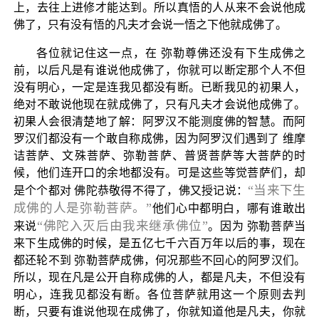
上，去往上进修才能达到。所以真悟的人从来不会说他成
佛了，只有没有悟的凡夫才会说一悟之下他就成佛了。
各位就记住这一点，在 弥勒尊佛还没有下生成佛之
前，以后凡是有谁说他成佛了，你就可以断定那个人不但
没有明心，一定是连我见都没有断。已断我见的初果人，
绝对不敢说他现在就成佛了，只有凡夫才会说他成佛了。
初果人会很清楚地了解：阿罗汉不能测度佛的智慧。而阿
罗汉们都没有一个敢自称成佛，因为阿罗汉们遇到了 维摩
诘菩萨、文殊菩萨、弥勒菩萨、普贤菩萨等大菩萨的时
候，他们连开口的余地都没有。可是这些等觉菩萨们，却
“当来下生
是个个都对 佛陀恭敬得不得了，佛又授记说：
成佛的人是弥勒菩萨。”
他们心中都明白，哪有谁敢出
“佛陀入灭后由我来继承佛位”
来说
。因为 弥勒菩萨当
来下生成佛的时候，是五亿七千六百万年以后的事，现在
都还轮不到 弥勒菩萨成佛，何况那些不回心的阿罗汉们。
所以，现在凡是公开自称成佛的人，都是凡夫，不但没有
明心，连我见都没有断。各位菩萨就用这一个原则去判
断，只要有谁说他现在成佛了，你就知道他是凡夫，你就