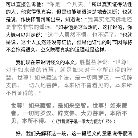
“你是一个凡夫。”
可以直接告诉他：
所以真实证得法性
的人，他觉得很真实，但是也能够很清楚地去决断；也就
“我其实距离佛地还
是说，作抉择而判断出来，知道说：
是非常非常的遥远。”
如果他是这么想的、这样说的，你
“这个人虽然不悟，也不远了。”
大概可以判定说：
也就
是说，这个人虽然还没有证悟，但是他证悟的时节因缘将
不会拖得很久。空义隐覆真实的道理就是这样。
胜鬘菩萨说：“世尊！
我们现在来说明经文的本文，
对于如来藏的智慧，就是如来对于空所证得的智
慧。世尊！如来藏这个法，是一切阿罗汉、一切辟
支佛、一切八地菩萨，本来所不曾看见的，本来所
不曾证得的。”
世尊！如来藏智，是如来空智。世尊！如来藏
者，一切阿罗汉、辟支佛、大力菩萨，本所不
见，本所不得。
（《胜鬘师子吼一乘大方便方广经》）
好，我们先解释这一段，这一段经文的意思说得很清