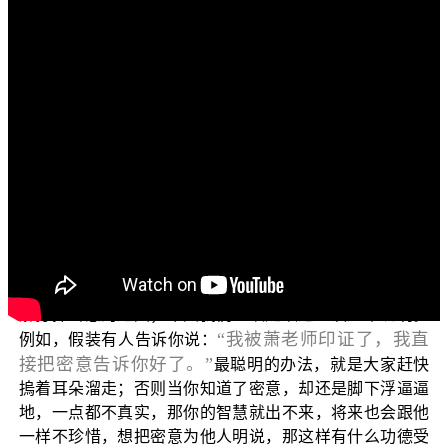
各位菩萨：阿弥陀佛！
欢迎各位菩萨继续收看我们正觉教团所录制的三乘菩
“三乘菩提
提系列节目，接下来的这一系列节目的标题是
之胜鬘经讲记”
。建议各位观众菩萨在观看我们节目的同
时，其实是可以一并的参考由 平实导师所著作，由正智出
版社所出版的《胜鬘经讲记》，这样各位菩萨在观看的同
时会有更为深入的认识与体会。
我们再继续接续上一次节目的内容。上一次我们恭读
过〈空义隐覆真实章〉的经文，同时也提到真实证悟以及
打探密意的人，他们两者之间功德受用的差异，这样来了
解打探密意的过失；今天我们继续延续这个议题来说明。
“我被萧老师印证了，我直
例如，假装有人告诉你说：
接把密意告诉你好了。”
最聪明的办法，就是大家赶快
摀着耳朵溜走；否则当你知道了密意，却还是脚下浮逼逼
地，一点都不真实，那你的智慧就出不来，将来也会跟他
一样不珍惜，想把密意为他人明说，那这样有什么功德受