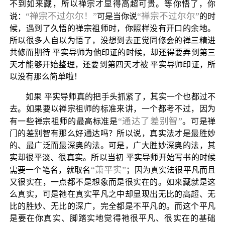
不到如来藏，所以禅宗才显得高超可贵。等你悟了，你
“禅宗不过尔尔！”
“禅宗不过尔尔”
说：
可是当你说
的时
候，遇到了久悟的禅宗祖师时，你照样没有开口的余地。
所以很多人自以为悟了，没想到去正觉同修会的禅三精进
共修而期待 平实导师为他印证的时候，却还得要弄到第三
天才能够开始整理，还要到第四天才被 平实导师印证，所
以没有那么简单啦！
如果 平实导师真的把手头抓紧了，其实一个也都过不
去。如果要以禅宗祖师的标准来讲，一个都考不过，因为
“通达了差别智”
有一些禅宗祖师的最高标准是
。可是禅
门的差别智有那么好通达吗？所以说，真实法才是最胜妙
的、最广泛而最深奥的法。可是，广大胜妙深奥的法，其
实却很平淡、很真实。所以当初 平实导师开始写书的时候
“萧平实”
需要一个笔名，就取名
；因为真实法很平凡而且
又很实在，一点都不是想象而是很实在的。如来藏就是这
么真实，可是祂在真实平凡之中却显现出无比的高超、无
比的胜妙、无比的深广，完全都是不平凡的。而这个平凡
是要在你真实、脚踏实地觉得祂很平凡、很实在的基础