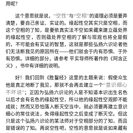
用呢？
“空性”
“空相”
这个意思就是说，
与
的道理必须是要弄
清楚，要自己亲证、实证的。缘起性空其实只是空相，而
这个空相的了知，是要依真实法不空如来藏来建立蕴处界
的缘起性空，否则蕴处界空相的了解与现观也将全是假
的，不可能会有实证的智慧，这就是那些弘扬六识论者他
们无法断我见的原因所在——他们就会于内有恐惧、于外
有恐惧。详细的部分，请参考 平实导师所著作的《阿含正
义》，书中有详细的说明。
好！我们回到《胜鬘经》这里的主题来说：假使众生
“意识细心
他是真正地断了我见，那就不会再去建立一个
不坏说”
；正因为弘扬六识论的人是不知道本识出生名色
以后才会有名色的缘起性空，所以他的缘起性空观即不能
成就；然而又恐怕落入断灭空当中，就必须要再建立意识
细心的常住说法，免得缘起性空之后变成了断灭空。但这
只是这个弘扬六识论的某法师对于空相部分的了知，而且
是错误的了知。再说空性吧，空性的意思就是说如来藏有