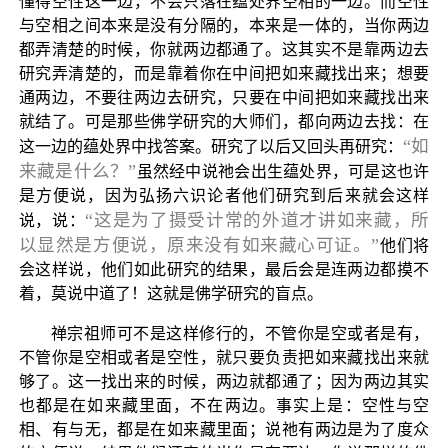
懂得空性这一边，不会只落在蕴处界空相的一边。而空性
与空相之间本来是没有分隔的，本来是一体的，当你两边
都弄清楚的时候，你就两边都通了。这其实不是靠两边去
研究弄清楚的，而是靠着你在中间把如来藏找出来；想要
通两边，不要往两边去研究，只要在中间把如来藏找出来
就结了。可是那些佛学研究的大师们，都向两边去找：在
“如
这一边的蕴处界中找答案。研究了以后又回头再研究：
来藏是什么？”
虽然经中说祂会出生蕴处界，可是这也许
是方便说，因为弘扬六识论者他们研究到后来就会这样
“这是为了摄受计常的外道才讲如来藏，所
说，说：
以显然是方便说，原来没有如来藏心可证。”
他们将
会这样说，他们如此研究的结果，最后会是连两边都摸不
着，莫说中道了！这就是佛学研究的盲点。
禅宗祖师可不是这样修行的，不管你是空或者是有，
不管你是空相或者是空性，就只要负责把如来藏找出来就
够了。这一找出来的时候，两边就都通了；因为两边其实
也都是在如来藏里面，不在两边。事实上是：空性与空
相、有与无，都是在如来藏里面；说祂有两边是为了度众