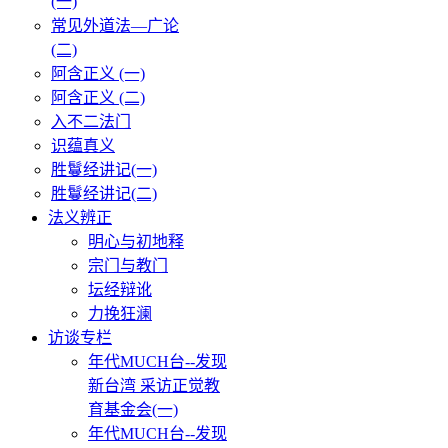
(一)
常见外道法—广论
(二)
阿含正义 (一)
阿含正义 (二)
入不二法门
识蕴真义
胜鬘经讲记(一)
胜鬘经讲记(二)
法义辨正
明心与初地释
宗门与教门
坛经辩讹
力挽狂澜
访谈专栏
年代MUCH台--发现
新台湾 采访正觉教
育基金会(一)
年代MUCH台--发现