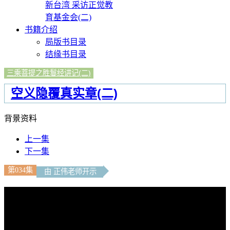
新台湾 采访正觉教
育基金会(二)
书籍介绍
局版书目录
结缘书目录
三乘菩提之胜鬘经讲记(二)
空义隐覆真实章(二)
背景资料
上一集
下一集
第034集
由 正伟老师开示
文字內容