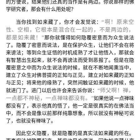
的方便说，结果他们还真的当作是有两边。你说那样的佛
学研究者，那会有什么用处呢？
“啊！原来空
当你找到如来藏了，你才会发觉说：
性、空相，它根本是混合在一起的，不是两边的，
都是如来藏！”
那你就懂得如何隐覆密意而为众生说法
了。隐覆了密意而说法，是在保护众生，让他们不会在将
来谤法；等到众生证悟的时机成熟了才让他悟入，那就会
有智慧出生起来，就不会再谤法而受到恶报了。但是在隐
覆密意之中而为众生说法的时候，就在不断地闻熏当中，
建立了众生对佛菩提的正知与正见，建立对如来藏的正知
与正见；将来他的缘熟了，突然间触证如来藏的时候，他
“师父啊！禅，
就进门了。进门以后也许会来告诉你说：
一点都不神秘，一点禅味都没有。”
如果他说一点禅味
都没有了，表示他真的悟了，他一定是很真实的在佛法当
中，而不会是像以前那样纯靠想象，所以就没有神秘可说
了，也就没有禅味了。
因此空义隐覆，就是隐覆的是真实法如来藏的所在。