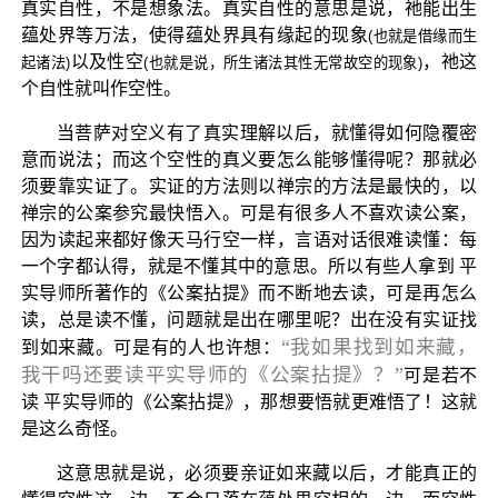
真实自性，不是想象法。真实自性的意思是说，祂能出生
蕴处界等万法，使得蕴处界具有缘起的现象
(也就是借缘而生
以及性空
，祂这
起诸法)
(也就是说，所生诸法其性无常故空的现象)
个自性就叫作空性。
当菩萨对空义有了真实理解以后，就懂得如何隐覆密
意而说法；而这个空性的真义要怎么能够懂得呢？那就必
须要靠实证了。实证的方法则以禅宗的方法是最快的，以
禅宗的公案参究最快悟入。可是有很多人不喜欢读公案，
因为读起来都好像天马行空一样，言语对话很难读懂：每
一个字都认得，就是不懂其中的意思。所以有些人拿到 平
实导师所著作的《公案拈提》而不断地去读，可是再怎么
读，总是读不懂，问题就是出在哪里呢？出在没有实证找
“我如果找到如来藏，
到如来藏。可是有的人也许想：
我干吗还要读平实导师的《公案拈提》？”
可是若不
读 平实导师的《公案拈提》，那想要悟就更难悟了！这就
是这么奇怪。
这意思就是说，必须要亲证如来藏以后，才能真正的