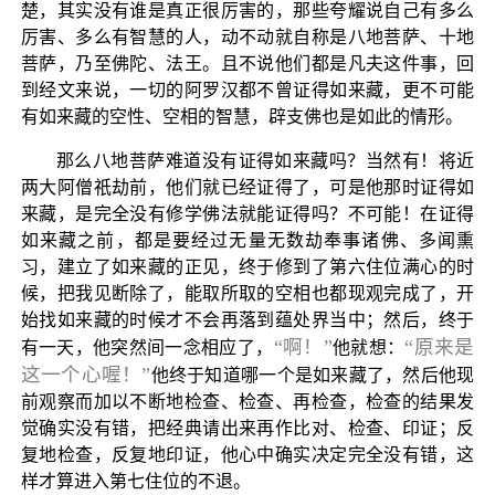
楚，其实没有谁是真正很厉害的，那些夸耀说自己有多么
厉害、多么有智慧的人，动不动就自称是八地菩萨、十地
菩萨，乃至佛陀、法王。且不说他们都是凡夫这件事，回
到经文来说，一切的阿罗汉都不曾证得如来藏，更不可能
有如来藏的空性、空相的智慧，辟支佛也是如此的情形。
那么八地菩萨难道没有证得如来藏吗？当然有！将近
两大阿僧祇劫前，他们就已经证得了，可是他那时证得如
来藏，是完全没有修学佛法就能证得吗？不可能！在证得
如来藏之前，都是要经过无量无数劫奉事诸佛、多闻熏
习，建立了如来藏的正见，终于修到了第六住位满心的时
候，把我见断除了，能取所取的空相也都现观完成了，开
始找如来藏的时候才不会再落到蕴处界当中；然后，终于
“啊！”
“原来是
有一天，他突然间一念相应了，
他就想：
这一个心喔！”
他终于知道哪一个是如来藏了，然后他现
前观察而加以不断地检查、检查、再检查，检查的结果发
觉确实没有错，把经典请出来再作比对、检查、印证；反
复地检查，反复地印证，他心中确实决定完全没有错，这
样才算进入第七住位的不退。