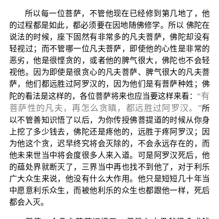
所以每一位菩萨，不管他现在已经修到第几地了，他
的过程都是如此，都必须要在因地随佛修学。所以 佛陀在
说法的时候，座下固然有非常多的凡夫菩萨，佛陀却没有
轻视过；而不管哪一位凡夫菩萨，即使他的心性是非常的
恶劣，他是很悭贪的，或者他的脾气很大，佛陀也不会轻
视他。因为即使是很贪心的凡夫菩萨、脾气很大的凡夫菩
萨，他们都远胜过阿罗汉的，因为他们是有菩萨种姓；佛
“有
陀的看法是这样的，各位菩萨将来也应当要这样来看：
菩萨性的凡夫，再怎么贪瞋，都远胜过阿罗汉。”
所
以不管善知识悟了以后，为你传授佛菩提道的时候从你身
上挖了多少钱去，佛陀还是疼他的，远胜于疼阿罗汉；因
为他这个贪，迟早终究将会灭除的，不会永远存在的，而
他未来世当中将会度很多人来入道。可是阿罗汉死后，他
的蕴处界就断灭了，三界当中再也找不到他了，对于利乐
广大众生来说，他没有什么大作用。他只是短短几十年当
中愿意利乐众生，而被他利乐的众生也都跟他一样，死后
都会入灭。