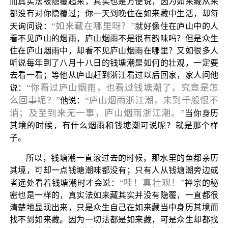
而真实法被隐覆起来，其实也是方便说，因为如来藏从来
都没有对你隐覆过；你一天到晚住在如来藏中生活，却每
“如来藏在哪里呀？”
天询问说：
就好像住在庐山中的人
看不见庐山的烟雨，庐山烟雨不是很有韵味吗？但是众生
住在庐山烟雨中，却看不见庐山烟雨在哪里？又如很多人
听说每年到了八月十八日的钱塘潮是如何的壮观，一定要
去看一看；等他从庐山赶到浙江看过以后回家，家人问他
“你看过庐山烟雨，也看过钱塘潮了，究竟是怎
说：
么回事呢？”
“庐山烟雨浙江潮，未到千般恨不
他说：
消；及至到来无一事，庐山烟雨浙江潮。”
当你身历
其境的时候，有什么烟雨和钱塘潮可说呢？就是那个样
子。
所以，钱塘潮一直滚过去的时候，那水里的鱼都亲历
其境，可却一点钱塘潮味都没有；只有人从钱塘潮旁边或
“哇！真壮观！”
者远处看着钱塘潮时才会说：
禅宗的秘
密也是一样的，真实法如来藏其实并没有隐覆，一直都很
清楚地显现出来，只是众生自己在如来藏当中身历其境而
找不到如来藏。因为一切法都是如来藏，可是众生却都找