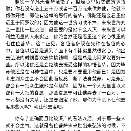
假使一个凡夫菩萨证悟了，但是心中仍然很贪求钱
财；你若没有送上五十万或者一百万元来供养他，他就不
帮你开悟；即使有这样的恶行的菩萨，佛陀还是会看重他
远重于阿罗汉的；因为他这一世贪习改不掉，未来世终究
会一世比一世淡泊；最重要的是他不会入灭，未来世可以
利益无量的人来实证，佛陀当然还是看重这个贪心很重的
七住位菩萨。这个正见，各位菩萨现在先种在各位的心
中，各位以后若是遇到了座下有个徒弟虽然很贪心，他出
去弘法的时候喜欢去搞搞钱啊，但是总是比阿罗汉要好一
些。所以诸佛还是会继续去摄受这样的初悟菩萨，因为毕
竟他还是在习种性当中，只是要不要重用他而已；是因为
考虑到众生会不会因此而反感，断了法身慧命。可是永远
都会有一批众生跟他是有缘的，因为每一个人无量世以来
都有一大批的眷属，那些眷属宁可让他弄去了一百万、一
千万都没有关系，还是要跟定了他，那你为什么不让他去
度那些人呢？就让他去度吧。
你有了正确而且比较深广的看法以后，对于那一些人
就不会生气。这就是各位菩萨未来世出来弘法的时候，不