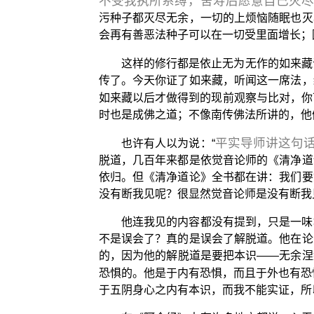
不受我执所系缚，舍寿后愿意自己灭
污种子都灭尽无余，一切的上烦恼随眠也灭
会再有善恶法种子可以在一切受里面增长；
这样的修行都是依止无为无作的如来藏
传了。今天你证了如来藏，听闻这一席法，
如来藏以后才做得到的现前观察与比对，你
时也是成佛之道；不像南传佛法所讲的，他
平实导师讲这句
也许有人以为说：“
脱道，几百年来都是依觉音论师的《清净道
依归。但《清净道论》全书都在讲：我们要
没有断我见呢？很显然觉音论师是没有断我
他连我见的内容都没有提到，只是一味
不是误会了？真的是误会了解脱道。他在论
的，因为他的解脱道是要把本识——无余涅
恐惧的。他是于内有恐惧，而且于外也有恐
于五阴身心之内有本识，而我不能实证，所