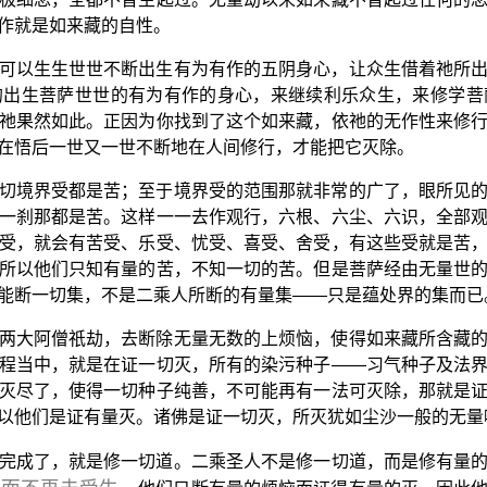
作就是如来藏的自性。
可以生生世世不断出生有为有作的五阴身心，让众生借着祂所
的出生菩萨世世的有为有作的身心，来继续利乐众生，来修学菩
祂果然如此。正因为你找到了这个如来藏，依祂的无作性来修
在悟后一世又一世不断地在人间修行，才能把它灭除。
切境界受都是苦；至于境界受的范围那就非常的广了，眼所见
一刹那都是苦。这样一一去作观行，六根、六尘、六识，全部
受，就会有苦受、乐受、忧受、喜受、舍受，有这些受就是苦
所以他们只知有量的苦，不知一切的苦。但是菩萨经由无量世
能断一切集，不是二乘人所断的有量集——只是蕴处界的集而已
两大阿僧祇劫，去断除无量无数的上烦恼，使得如来藏所含藏
程当中，就是在证一切灭，所有的染污种子——习气种子及法
灭尽了，使得一切种子纯善，不可能再有一法可灭除，那就是
以他们是证有量灭。诸佛是证一切灭，所灭犹如尘沙一般的无量
完成了，就是修一切道。二乘圣人不是修一切道，而是修有量