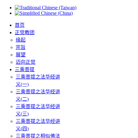
首页
正觉教团
缘起
宗旨
展望
迈向正觉
三乘菩提
三乘菩提之法华经讲
义(一)
三乘菩提之法华经讲
义(二)
三乘菩提之法华经讲
义(三)
三乘菩提之法华经讲
义(四)
三乘菩提之相似佛法