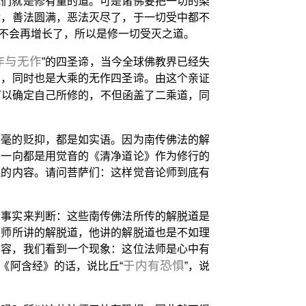
他们就是修有量的道。可是诸佛要把一切的染
后，善法圆满，恶法灭尽了，于一切受中都不
不会再增长了，所以是修一切受灭之道。
作与无作
”的四圣谛，当今全球佛教界已经失
谛，同时也是大乘的无作四圣谛。由这个亲证
可以确定自己所修的，不但函盖了二乘道，同
丝毫的贬抑，都是如实语。因为南传佛法的解
，一向都是用觉音的《清净道论》作为修行的
蕴的内容。请问菩萨们：这样觉音论师到底有
个事实来判断：这些南传佛法所传的解脱道是
法师所讲的解脱道，他讲的解脱道也是不如理
内容，我们看到一个现象：这位法师是心中有
于内有恐惧
《阿含经》的话，说比丘“
”，说