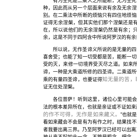
有为生死是二乘人之所能断，无为生死
种，因此而从另一个层面来说有余及无余涅
别。在二乘法中所断的烦恼只有四住地烦恼
证得无余涅槃，但其实他们那个涅槃还是
在，所以说他们的无余涅槃仍然是有余；
余，这是不同于四阿含中所说阿罗汉的有余
所以说，无作圣谛义所说的是无量的四
喜舍受；也能了知一切受都是苦，能断一切
受的灭，来修一切境界受灭尽之道。如来
谛，一种是大乘道所修的四圣谛。二乘道所
知无量的苦，
乘的有量四圣谛，也要证得
证无住处涅槃。
各位菩萨！听到这里，诸位心里可能
法的根本差异所在，也就是亲证或不证如来
的作不可得，无作是如来藏义。
”也就
看如来藏会不会是有为有作之时，结果找不
者我要出离三界。乃至阿罗汉已经可以出离
祂从来不起如此一念，不管是粗念、细念、