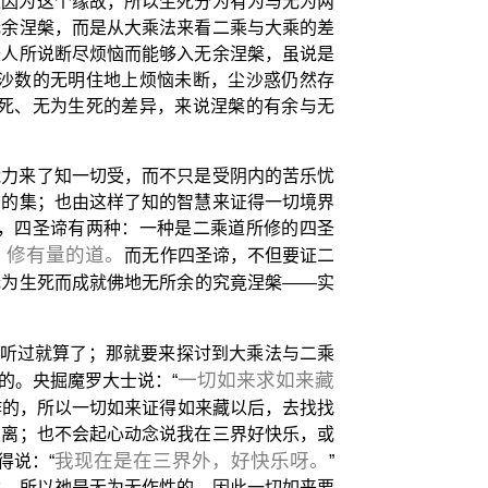
正因为这个缘故，所以生死分为有为与无为两
无余涅槃，而是从大乘法来看二乘与大乘的差
圣人所说断尽烦恼而能够入无余涅槃，虽说是
沙数的无明住地上烦恼未断，尘沙惑仍然存
死、无为生死的差异，来说涅槃的有余与无
能力来了知一切受，而不只是受阴内的苦乐忧
受的集；也由这样了知的智慧来证得一切境界
，四圣谛有两种：一种是二乘道所修的四圣
，修有量的道。
而无作四圣谛，不但要证二
无为生死而成就佛地无所余的究竟涅槃——实
听过就算了；那就要来探讨到大乘法与二乘
一切如来求如来藏
的。央掘魔罗大士说：“
作的，所以一切如来证得如来藏以后，去找找
厌离；也不会起心动念说我在三界好快乐，或
我现在是在三界外，好快乐呀。
得说：“
”
念，所以祂是无为无作性的，因此一切如来要