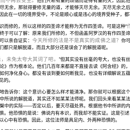
尽而不再去受生。
他们只断有量的烦恼而证得有量的灭，因此
尽无余，那就得要修无量的道，才能够灭尽无余。灭尽无余之
因此在一切的境界受中，不论是顺心或是违心的境界受种子，都
识而修的，所以这样的四圣谛才能称为无作四圣谛。可是这种“
终于可以了解：原来我们所修的，不但函盖阿罗汉的有作四圣
今天所修的法是不是真实的成佛之道？
可以亲自证实：
你
们都只是解脱道，而且大部分还是误会了的解脱道呢。
话，未免太夸大其词了吧。
”但其实没有丝毫的夸大，也没有
论》作为根本论。他们几百年来都是不直接去读《阿含经》的
如何净化身心。都没有谈到要如何断我见，也没有详细解说五
见的。
地告诉你：这个意识心要怎么样才能清净。那你就可以根据这
中所说的解脱道，其实还不如某某法师呢。我们回头来看某某
槃中的实际——否定以后，要灭尽蕴处界。根据他书中所讲的
惧。他恐惧的是说：佛说内有本识，而我却不能实证。这是引述
以心中有恐惧。因此，这位法师是具足内、外两种恐惧的。