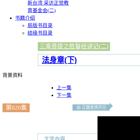
新台湾 采访正觉教
育基金会(二)
书籍介绍
局版书目录
结缘书目录
三乘菩提之胜鬘经讲记(二)
法身章(下)
背景资料
上一集
下一集
第020集
由 正圜老师开示
文字內容