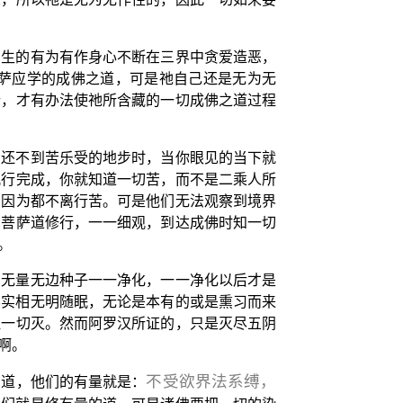
出生的有为有作身心不断在三界中贪爱造恶，
萨应学的成佛之道，可是祂自己还是无为无
行，才有办法使祂所含藏的一切成佛之道过程
的还不到苦乐受的地步时，当你眼见的当下就
观行完成，你就知道一切苦，而不是二乘人所
，因为都不离行苦。可是他们无法观察到境界
的菩萨道修行，一一细观，到达成佛时知一切
。
的无量无边种子一一净化，一一净化以后才是
界实相无明随眠，无论是本有的或是熏习而来
证一切灭。然而阿罗汉所证的，只是灭尽五阴
啊。
不受欲界法系缚，
的道，他们的有量就是：