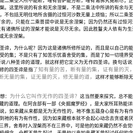
是二乘圣人所不能断，唯有菩萨能分断，唯有诸佛究竟断尽；
槃。这里所说的有余和无余涅槃，不是二乘法中所讲的有余与
，不包括无明住地所含摄的过恒河沙数无量上烦恼；所以二乘
有余的，只能在二乘菩提中说是无余涅槃；因为仍然还有过恒河
只有诸佛所证的涅槃才能说是灭尽无余。因此胜鬘夫人依有为生
或无余涅槃。
圣谛，为什么呢？因为这是诸佛所修所证的，而且是以自己的
受的集；不是只有了知苦乐忧喜舍受的集，而是了知一切境界
所说八种圣谛的道理，就这样把它定义为无作四圣谛。换句话说
了知有量的苦，断有量的集，证有量的灭
修的四圣谛是指
断无量的集，证无量的灭，修无量的道，
这样才能够断除
为什么它叫作无作的四圣谛？
会想：
这当然要来探究，总不能
藏的道理。在阿含部有一部《央掘魔罗经》，是大家所耳熟能详
是说，如来藏从来都是无为无作性的，祂不像五蕴身心是有为有
到祂的有为有作性，因为如来藏根本就不会起心动念去贪或者
三界，舍寿时入涅槃而不在三界中，可是他的如来藏仍然不会觉
极细念，全都不曾生起过。无量劫以来如来藏不曾起过任何的