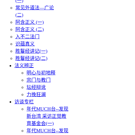
(一)
常见外道法—广论
(二)
阿含正义 (一)
阿含正义 (二)
入不二法门
识蕴真义
胜鬘经讲记(一)
胜鬘经讲记(二)
法义辨正
明心与初地释
宗门与教门
坛经辩讹
力挽狂澜
访谈专栏
年代MUCH台--发现
新台湾 采访正觉教
育基金会(一)
年代MUCH台--发现