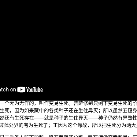
三乘菩提之胜鬘经讲记
（二）
前正在演述的是“
”
单元。今天
这些观行与内容，都是有量之法、都可以计算；因为这些都是
不可能是无作性的，因此只能够去体悟有作的、有量的四圣谛
声来观行，所以他没有办法自己知一切苦、断一切集、证一切
道，也都是在五阴的范围内；因此他们所修的四圣谛，只能在
有能力知一切苦、断一切集、证一切灭、修一切道。然而，什么
所断的生死是无为生死，不是现象界的有为生死；有为生死是
一个无为无作的，叫作变易生死。菩萨修到只剩下变易生死的
生死，因为如来藏中的各类种子还在生住异灭；所以虽然五蕴
然还有生死存在——就是种子的生住异灭——种子仍然有异熟
过蕴处界的有为生死了；正因为这个缘故，所以把生死分为两大