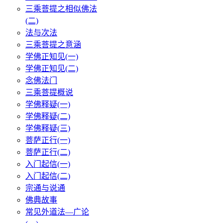
三乘菩提之相似佛法
(二)
法与次法
三乘菩提之意涵
学佛正知见(一)
学佛正知见(二)
念佛法门
三乘菩提概说
学佛释疑(一)
学佛释疑(二)
学佛释疑(三)
菩萨正行(一)
菩萨正行(二)
入门起信(一)
入门起信(二)
宗通与说通
佛典故事
常见外道法—广论