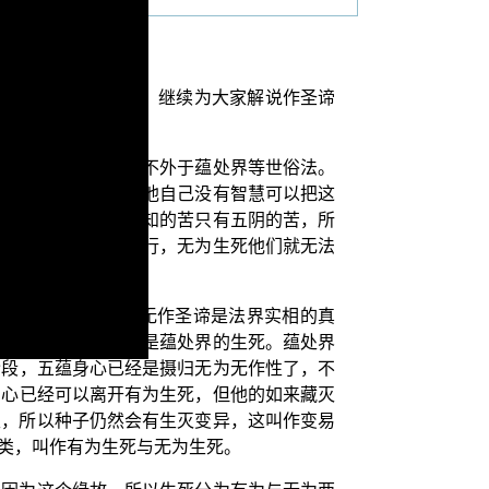
我们要接续上一集，继续为大家解说作圣谛
蕴处界所含摄的法，不外于蕴处界等世俗法。
。这种人都是声闻，他自己没有智慧可以把这
灭、修一切道。他所知的苦只有五阴的苦，所
有为生死上面来作观行，无为生死他们就无法
叫作无作圣谛呢？无作圣谛是法界实相的真
二乘人所断的，也就是蕴处界的生死。蕴处界
阶段，五蕴身心已经是摄归无为无作性了，不
身心已经可以离开有为生死，但他的如来藏灭
性，所以种子仍然会有生灭变异，这叫作变易
类，叫作有为生死与无为生死。