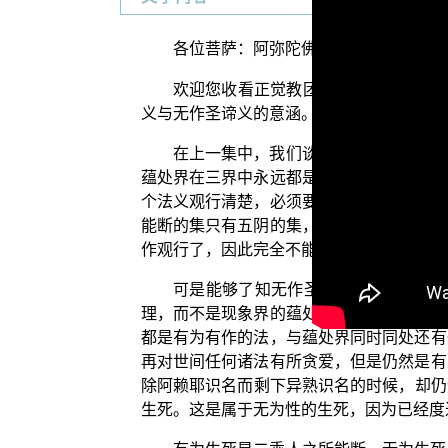
各位菩萨：阿弥陀佛！
欢迎您收看正觉教团电视弘法节目，目
义与无作圣谛义的意涵。
在上一集中，我们谈到作圣谛义所作的
蕴处界在三界中永远都是有为有作之法，它
个法义观行清楚，必须要靠善知识说法的音
能断的集只有五阴的集，能证的灭、能修的
作观行了，因此完全不能臆测。
可是能够了知无作圣谛义理的人，才
理，而不是现象界的蕴处界法。而无作圣谛
都是有为有作的法，与蕴处界同时同处还有
再对世间任何诸法有所贪爱，但是仍然是有
除阿赖耶识名而剩下异熟识名的时候，却仍
生死。这是属于无为性的生死，因为已经度