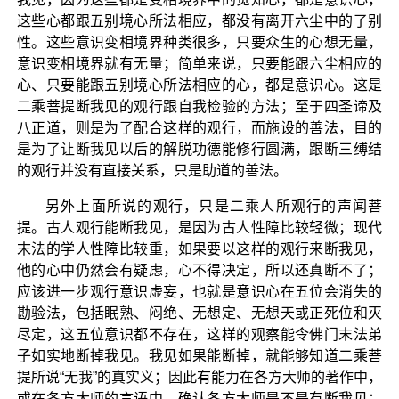
这些心都跟五别境心所法相应，都没有离开六尘中的了别
性。这些意识变相境界种类很多，只要众生的心想无量，
意识变相境界就有无量；简单来说，只要能跟六尘相应的
心、只要能跟五别境心所法相应的心，都是意识心。这是
二乘菩提断我见的观行跟自我检验的方法；至于四圣谛及
八正道，则是为了配合这样的观行，而施设的善法，目的
是为了让断我见以后的解脱功德能修行圆满，跟断三缚结
的观行并没有直接关系，只是助道的善法。
另外上面所说的观行，只是二乘人所观行的声闻菩
提。古人观行能断我见，是因为古人性障比较轻微；现代
末法的学人性障比较重，如果要以这样的观行来断我见，
他的心中仍然会有疑虑，心不得决定，所以还真断不了；
应该进一步观行意识虚妄，也就是意识心在五位会消失的
勘验法，包括眠熟、闷绝、无想定、无想天或正死位和灭
尽定，这五位意识都不存在，这样的观察能令佛门末法弟
子如实地断掉我见。我见如果能断掉，就能够知道二乘菩
提所说“无我”的真实义；因此有能力在各方大师的著作中，
或在各方大师的言语中，确认各方大师是不是有断我见；