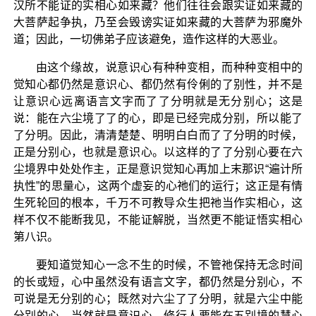
汉所不能证的实相心如来藏？他们往往会跟实证如来藏的
大菩萨起争执，乃至会毁谤实证如来藏的大菩萨为邪魔外
道；因此，一切佛弟子应该避免，造作这样的大恶业。
由这个缘故，说意识心有种种变相，而种种变相中的
觉知心都仍然是意识心、都仍然有伶俐的了别性，并不是
让意识心远离语言文字而了了分明就是无分别心；这是
说：能在六尘境了了的心，即是已经完成分别，所以能了
了分明。因此，清清楚楚、明明白白而了了分明的时候，
正是分别心，也就是意识心。以这样的了了分别心要在六
尘境界中处处作主，正是意识觉知心再加上末那识“遍计所
执性”的思量心，这两个虚妄的心祂们的运行；这正是有情
生死轮回的根本，千万不可教导众生把祂当作实相心，这
样不仅不能断我见，不能证解脱，当然更不能证悟实相心
第八识。
要知道觉知心一念不生的时候，不管祂保持无念时间
的长或短，心中虽然没有语言文字，都仍然是分别心，不
可说是无分别的心；既然对六尘了了分明，就是六尘中能
分别的心，当然就是意识心。修行人要能在五别境的慧心