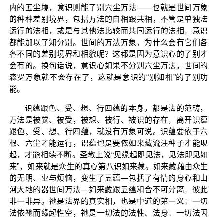
内的五尘境，意识则能了别六尘万法——也就是世间万象
的种种差别境界，包括万法的自相跟共相，不管是单独法
运行的法相，或是与其他法比较而共同运行的法相，意识
都能加以了知分别。世间的万法万象，为什么会有它们各
各不同的差别境界和相貌呢？这都是因为意识心的了别才
会有的。换句话说，意识心如果不分别六尘万法，世间的
森罗万象就不会存在了，这就是意识的“别知相”的了别功
能。
识蕴跟色、受、想、行四蕴的本身，都是法的范畴，
万法是被觉、被受，被想、被行、被识的存在，离开识蕴
跟色、受、想、行四蕴，就没有万象可说。识蕴要依于六
根、六尘才能运行，识蕴也是要依如来藏流注种子才能现
起，才能相续不断。圣教上说“见缘起即见法，见法即见如
来”，如来就是众生的真心第八识如来藏。如来藏藉由众生
的无明、业与烦恼，变生了五蕴—包括了有情的身心和山
河大地的器世间万法—如来藏跟五蕴和合不可分离，彼此
非一非异。祂是法界的真实相，也是中道的第一义；一切
法依祂而缘起性空，祂是一切法的法性、法身；一切法因