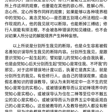
所上作这样的观察，也要能在其他的欲心所、胜解心所、
念心所、定心所等作同样的观察；如果能够以各种境界相
中的觉知心、离念灵知心—是否跟五别境心所法相应—来
作现观的人，他的我见就可以断除，也能断掉三缚结；修
行人就能有择法眼，不会被各种错误的知见缠绕，也不会
对初果人所分证的解脱境界产生种种妄想。
以上所说是分别所生我见的断除，也是众生容易被假
名善知识误导所生我见的断除内容。分别所生我见，是跟
意识觉知心一起生起的；譬如婴儿的觉知心会自我执著，
也是由觉知心后天分别而生起“觉知心是常住我、不坏我”的
邪见，对于这样错误地计度以后，执著它是真实法，就是
分别所生的我见。有些修行人，由自己的错误观察，或由
假名善知识的错误教导，误认为未到地定中一念不生的觉
知心是常住的实相心，或被错误教导而认定初禅境界中的
觉知心是实相心，或被误导认为住在二禅等至位中不触五
尘的定心是实相心，或被误导而认为欲界五尘中能返观自
己的心是实相心。这些被教导的人及教导他的人都没有断
我见，因为这些都是变相境界中的觉知心，都是意识心，