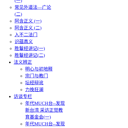
(一)
常见外道法—广论
(二)
阿含正义 (一)
阿含正义 (二)
入不二法门
识蕴真义
胜鬘经讲记(一)
胜鬘经讲记(二)
法义辨正
明心与初地释
宗门与教门
坛经辩讹
力挽狂澜
访谈专栏
年代MUCH台--发现
新台湾 采访正觉教
育基金会(一)
年代MUCH台--发现