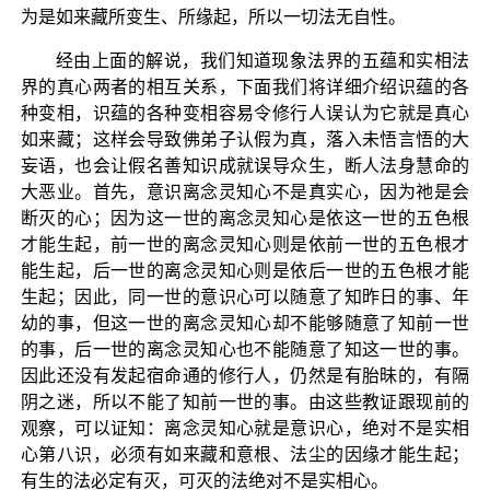
为是如来藏所变生、所缘起，所以一切法无自性。
经由上面的解说，我们知道现象法界的五蕴和实相法
界的真心两者的相互关系，下面我们将详细介绍识蕴的各
种变相，识蕴的各种变相容易令修行人误认为它就是真心
如来藏；这样会导致佛弟子认假为真，落入未悟言悟的大
妄语，也会让假名善知识成就误导众生，断人法身慧命的
大恶业。首先，意识离念灵知心不是真实心，因为祂是会
断灭的心；因为这一世的离念灵知心是依这一世的五色根
才能生起，前一世的离念灵知心则是依前一世的五色根才
能生起，后一世的离念灵知心则是依后一世的五色根才能
生起；因此，同一世的意识心可以随意了知昨日的事、年
幼的事，但这一世的离念灵知心却不能够随意了知前一世
的事，后一世的离念灵知心也不能随意了知这一世的事。
因此还没有发起宿命通的修行人，仍然是有胎昧的，有隔
阴之迷，所以不能了知前一世的事。由这些教证跟现前的
观察，可以证知：离念灵知心就是意识心，绝对不是实相
心第八识，必须有如来藏和意根、法尘的因缘才能生起；
有生的法必定有灭，可灭的法绝对不是实相心。