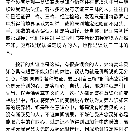
完全没有觉观—意识离念灵知心仍然住在定境法尘当中继
续领受定境法尘。有很多还没有亲证三三昧的人，往往自
称已经证得二禅、三禅，经过检验，发现只是错将欲界定
中所得的境界误认为初禅，或将未到地定过暗而不见头、
手、床敷的境界误认为即是第四禅，便自称已经证得初禅
或第四禅；他们往往对 平实导师书中所说的禅定境界茫然
不知，这都是误认禅定境界的人，也都是误认三三昧的
人。
般若的实证也是这样，有很多误会的人，会将离念灵
知心具有短暂不能分别的体性，误认为就是佛所说的无分
别心。他如果再引各种教证，要证明自己所“悟”的离念灵知
心是无分别的心、是实相心，自认已悟，那这样就是引证
失当、误会佛经真实义的人。这些人都是堕在意识心的变
相境界中，都是将第六识的变相境界误认为是第八识如来
藏的境界相，都是堕在意识心中，都是没有断我见的人；
没有断我见的人，不证声闻初果，不能信受离念灵知心是
能取六尘的有取心，就是还不能得到四加行中的暖法，离
无我无漏智慧火光的发起还很遥远，何况能证得定性阿罗