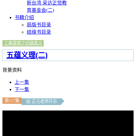
新台湾 采访正觉教
育基金会(二)
书籍介绍
局版书目录
结缘书目录
三乘菩提之识蕴真义
五蕴义理(二)
背景资料
上一集
下一集
第117集
由 正元老师开示