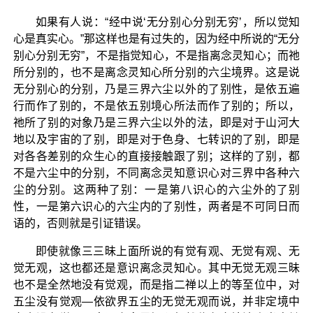
如果有人说：“经中说‘无分别心分别无穷’，所以觉知
心是真实心。”那这样也是有过失的，因为经中所说的“无分
别心分别无穷”，不是指觉知心，不是指离念灵知心；而祂
所分别的，也不是离念灵知心所分别的六尘境界。这是说
无分别心的分别，乃是三界六尘以外的了别性，是依五遍
行而作了别的，不是依五别境心所法而作了别的；所以，
祂所了别的对象乃是三界六尘以外的法，即是对于山河大
地以及宇宙的了别，即是对于色身、七转识的了别，即是
对各各差别的众生心的直接接触跟了别；这样的了别，都
不是六尘中的分别，不同离念灵知意识心对三界中各种六
尘的分别。这两种了别：一是第八识心的六尘外的了别
性，一是第六识心的六尘内的了别性，两者是不可同日而
语的，否则就是引证错误。
即使就像三三昧上面所说的有觉有观、无觉有观、无
觉无观，这也都还是意识离念灵知心。其中无觉无观三昧
也不是全然地没有觉观，而是指二禅以上的等至位中，对
五尘没有觉观—依欲界五尘的无觉无观而说，并非定境中