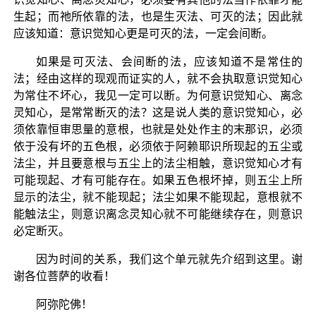
生起；而祂所依靠的法，也是生灭法、可灭的法；因此就
应该知道：意识觉知心更是可灭的法，一定会间断。
如果是可灭法、会间断的法，应该知道不是常住的
法；经由这样的现观而证实的人，就不会执取意识觉知心
为常住不坏心，我见一定可以断。为何意识觉知心、离念
灵知心，是常常断灭的法？这是说人类的意识觉知心，必
须依靠恒审思量的意根，也就是处处作主的末那识，必须
依于没有坏的五色根，必须依于阿赖耶识所现起的五尘或
法尘，并且要意根与五尘上的法尘相触，意识觉知心才有
可能现起、才有可能存在。如果五色根坏掉，则五尘上所
显示的法尘，就不能现起；法尘如果不能现起，意根就不
能触法尘，则意识离念灵知心就不可能继续存在，则意识
必定断灭。
因为时间的关系，我们这个单元就先介绍到这里。谢
谢各位菩萨的收看！
阿弥陀佛！