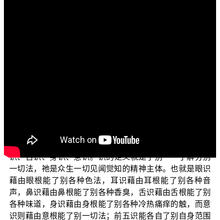
文字內容
各位菩萨:阿弥陀佛！
这个单元，我们继续跟大家介绍 平实导师所写的《识
蕴真义》。上一集，我们谈到行蕴，“行”有身行、口行、意
行；此外眼根接触色尘、耳根接触声尘，乃至意根接触法
尘引生内心的思量，叫作六思身，这也是行，这些都属于
行蕴；行也是无常、苦、空、无我。
接下来说识蕴，“识”是六根对所缘取六尘境，有分析跟
分类的了别作用；识蕴有六个识，也就是眼识、耳识、鼻
识、舌识、身识、意识。识的定义就是了别——了解分别
一切法，祂是众生一切见闻觉知的精神主体。也就是眼识
藉由眼根能了别各种色法，耳识藉由耳根能了别各种音
声，鼻识藉由鼻根能了别各种香臭，舌识藉由舌根能了别
各种味道，身识藉由身根能了别各种冷热痛痒的触，而意
识则藉由意根能了别一切法；前五识能各自了别自身范围