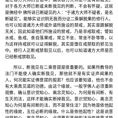
对于各方大师已断或未断我见的判断，不会有怀疑，这就
是佛经中 佛所说已断疑见的人：“于诸方大师不疑者，是名
断疑见”。能够实证识阴无我而分证二乘解脱果的修行人，
也可以知道诸方大师或外道所施设的禁戒，其实是跟解脱
无关；因此知道他们所施设的禁戒，乃是非戒取戒；譬如
水戒、鱼戒、食自落果戒，常立不坐、常坐不卧等等，以
为这样持戒就可以证得解脱，其实是堕在戒禁取的邪见当
中。修行人正断戒禁取见以后，也可以知道诸方大师是否
已经断戒禁取见。
所以，断我见在二乘菩提是很重要的。如果所教导的
法门不能使人确实断我见，那他就不是有实证声闻果的
人，何况能实证佛菩提的般若？也应该要知道，他也不会
有大乘真见道的功德。由这个缘故，一般学佛人必须重新
观察、确认意识觉知心、离念灵知心，为何是有间断、有
生灭的法，这样才能确实断掉我见。意识觉知心、离念灵
知心为何是有间断的法，而不是常住法？因为祂是依他起
性的缘故，五位必断的缘故。什么是依他起性？这是说意
识觉知心、离念灵知心，必须要有其他的法当作依靠才能