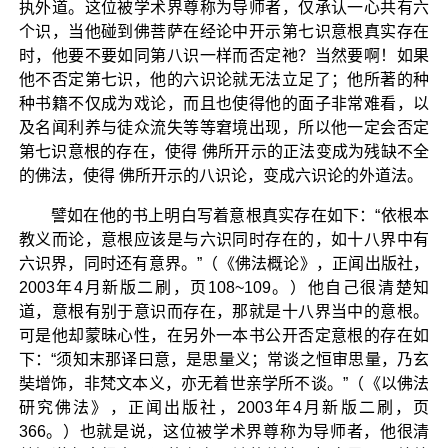
执外道。这位被学术界尊称为导师者，仅承认一心共有六
个识，当他碰到佛菩萨在经论中开示第七识意根真实存在
时，他要不要如同第八识一样而否定祂？当然要啊！如果
他不否定第七识，他的六识论就无法立足了；他所著的种
种书籍不仅成为戏论，而且也使得他的面子非常难看，以
及名闻利养与徒众流失等等窘境出现，所以他一定会否定
第七识意根的存在，使得 佛所开示的正法变成为残缺不全
的佛法，使得 佛所开示的八识论，变成六识论的外道法。
譬如在他的书上明白写着意根真实存在如下：“依根本
教义而论，意根应该是与六识同时存在的，如十八界中有
六识界，同时还有意界。”（《佛法概论》，正闻出版社，
2003年4月新版二刷，页108~109。）他自己很清楚知
道，意根有别于意识而存在，那就是十八界当中的意根。
可是他却蒙昧心性，在另外一本书公开否定意根的存在如
下：“须知末那译曰意，是思量义；常谈之恒审思量，乃玄
奘增饰，非梵文本义，亦无着世亲学所不谈。”（《以佛法
研究佛法》，正闻出版社，2003年4月新版二刷，页
366。）也就是说，这位被学术界尊称为导师者，他很清