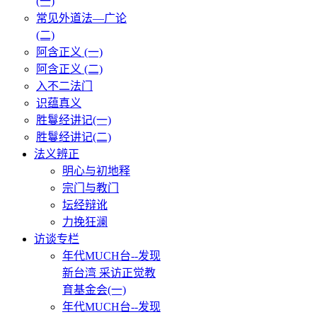
(一)
常见外道法—广论
(二)
阿含正义 (一)
阿含正义 (二)
入不二法门
识蕴真义
胜鬘经讲记(一)
胜鬘经讲记(二)
法义辨正
明心与初地释
宗门与教门
坛经辩讹
力挽狂澜
访谈专栏
年代MUCH台--发现
新台湾 采访正觉教
育基金会(一)
年代MUCH台--发现