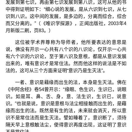
发展到第七识，再由第七识发展到第八识，这可从他的书
中得到证明如下：“细心说的发展，是从六识到七识，从七
识到八识。这中间的发展，是多边的，分离而综合，综合
而又分离的。”（《唯识学探源》，正闻出版社，2003年4
月新版二刷，页83。）
这位被学术界尊称为导师者，他所要表达的意思是
说，佛没有开示一心共有八个识的八识论，仅开示一心共
有六个识的六识论，至于第八识及意根，都是从意识发展
出来的，唯有意识才是常住法。然而他这样的说法是不如
法的，这可从三个方面来证明“意识乃是生灭法”。
一者、意识是藉缘而出生的法，本身是生灭法。佛在
《中阿含经》卷54曾开示：“缘眼、色生识，生识已，说眼
识。如是耳、鼻、舌、身，意、法生识，生识已，说意
识。”也就是说，意识是意根与法尘相接触而出生的，是藉
缘而出生的法。既然是有生的法，未来就会消灭，所以意
识不是常住法而是生灭法。譬如睡着了，意识断了，须待
隔天早上意根触法尘，使得意识再度出现，这证明了意识
不是常住法。