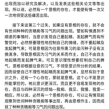
出现而加以研究及解决，以及发表这些相关论文等等出
现。所以说，必然有一个意根的存在，才能使有情一次又
一次地领受这些痛苦出现。
接下来谈第三个过失，如果没有意根的存在，就不会
有世间种种的贪瞋痴等习气的问题出现。譬如有情遇到不
顺遂的事情时，当意识发现自己要起瞋、发起脾气而有所
警觉时，必然想要理性地控制自己的情绪，而不要起瞋及
发起脾气来；可是意根因为往昔所熏习的染污种子没有汰
换清净，导致意根因为习气的关系而作主，自己不由自主
地起瞋而发起脾气来。可见意识理性想要控制自己的脾
气，意根却根据往昔的习气，不领受意识所分析的结果，
因而促使自己不理性地起瞋而发起脾气来，显然有别于意
识之外，还有一个心存在，那就是意根。这个心不是意识
所能掌控的，祂比意识更深沉，而且更不容易发现祂的存
在，而且与四种深沉的烦恼—我痴、我见、我慢、我爱—
相应。所以说，必然有一个意根的存在，可以让有情现前
观察到世间种种贪瞋痴等事出现，再由意根作主，因而成
就了种种贪瞋痴等习气的问题出现。