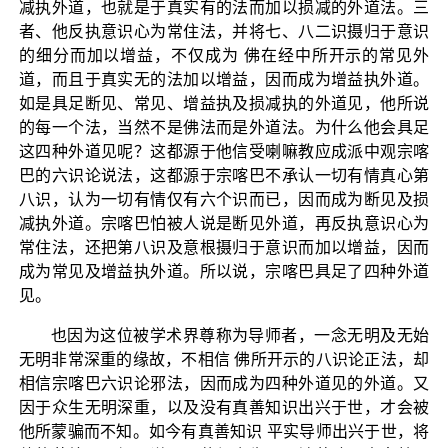
减执外道，也就是于真实有的法而加以损减的外道法。三
者、他反执意识心为常住法，并将七、八二识摄归于意识
的细分而加以增益，不仅成为 佛在经中所开示的常见外
道，而且于真实无的法加以增益，因而成为增益执外道。
如是具足断见、常见、增益执及损减执的外道见，他所说
的每一个法，当然不是佛法而是外道法。为什么他会具足
这四种外道见呢？这都源于他信受喇嘛教应成派中观宗喀
巴的六识论说法，这都源于宗喀巴不承认一切有情真心第
八识，认为一切有情仅有六个识而已，因而成为断见及损
减执外道。宗喀巴怕被人说是断见外道，再反执意识心为
常住法，还把第八识及意根摄归于意识而加以增益，因而
成为常见及增益执外道。所以说，宗喀巴具足了四种外道
见。
也因为这位被学术界尊称为导师者，一念无明及无始
无明非常深重的缘故，不相信 佛所开示的八识论正法，却
相信宗喀巴六识论邪法，因而成为四种外道见的外道。又
因于众生无明深重，以及没有真善知识出兴于世，才会被
他所蒙骗而不知。如今有真善知识 平实导师出兴于世，将