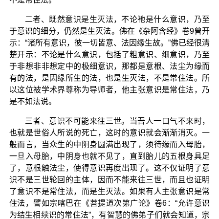
二者、既然意识是生灭法，不论祂是什么意识，乃至
于意识的细分，仍然是生灭法。佛在《杂阿含经》卷9曾开
示：“诸所有意识，彼一切皆意、法因缘生故。”佛已经很清
楚开示：不论是什么意识，包括了粗意识、细意识，乃至
于非想非非想定中的极细意识，那都是意根、法尘为缘而
有的法，是因缘所生的法，也是生灭法，不是常住法。所
以这位被学术界尊称为导师者，他主张意识是常住法，乃
是不如法说。
三者、意识不可能来往三世。当吾人一口气不来时，
也就是世俗人所说的死亡，这时的意识就会渐渐消灭。一
般而言，当众生的中阴身圆满出现了，须待缘而入母胎，
一旦入母胎，中阴身也就不见了，直到胎儿的五根身具足
了，意根触法尘，使得意识再度出现了。这不仅证明了意
识不是三世轮回的主体，因而不能来往三世，而且也证明
了意识不是常住法，而是生灭法。如果有人主张意识是常
住法，譬如宗喀巴在《菩提道次第广论》卷6：“允许意识
为结生相续识的常住法”，有智慧的佛弟子们就会知道，宗