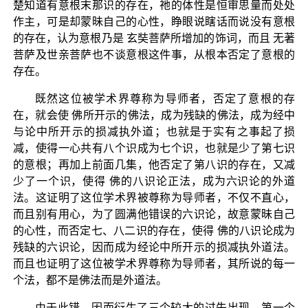
楚知道有意根末那识的存在，祂的体性是恒审思量而处处
作主，可是却蒙昧自己的心性，睁眼说瞎话而说没有意根
的存在，认为意根乃是 玄奘菩萨所增加的饰词，而且 无著
菩萨及世亲菩萨也不谈意根这件事，从根本否定了意根的
存在。
既然这位被学术界尊称为导师者，否定了意根的存
在，就会使 佛所开示的佛法，成为残缺的佛法，成为经中
与论中所开示的损减执外道；也就是于实有之事起了损
减，使得一心共有八个识成为七个识，也就是少了第七识
的意根；再加上前面几集，他否定了第八识的存在，又减
少了一个识，使得 佛的八识论正法，成为六识论的外道
法。这证明了这位学术界被尊称为导师者，不仅不直心，
而且别有用心，为了圆满他错误的六识论，故意蒙昧自己
的心性，而否定七、八二识的存在，使得 佛的八识论成为
残缺的六识论，因而成为经论中所开示的损减执外道法。
而且也证明了这位被学术界尊称为导师者，其所说的每一
个法，都不是佛法而是外道法。
由于此错，因而衍生了三个较大的过失出现。第一个