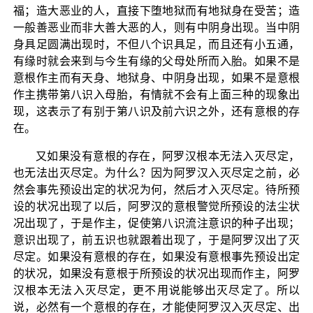
福；造大恶业的人，直接下堕地狱而有地狱身在受苦；造
一般善恶业而非大善大恶的人，则有中阴身出现。当中阴
身具足圆满出现时，不但八个识具足，而且还有小五通，
有缘时就会来到与今生有缘的父母处所而入胎。如果不是
意根作主而有天身、地狱身、中阴身出现，如果不是意根
作主携带第八识入母胎，有情就不会有上面三种的现象出
现，这表示了有别于第八识及前六识之外，还有意根的存
在。
又如果没有意根的存在，阿罗汉根本无法入灭尽定，
也无法出灭尽定。为什么？因为阿罗汉入灭尽定之前，必
然会事先预设出定的状况为何，然后才入灭尽定。待所预
设的状况出现了以后，阿罗汉的意根警觉所预设的法尘状
况出现了，于是作主，促使第八识流注意识的种子出现；
意识出现了，前五识也就跟着出现了，于是阿罗汉出了灭
尽定。如果没有意根的存在，如果没有意根事先预设出定
的状况，如果没有意根于所预设的状况出现而作主，阿罗
汉根本无法入灭尽定，更不用说能够出灭尽定了。所以
说，必然有一个意根的存在，才能使阿罗汉入灭尽定、出