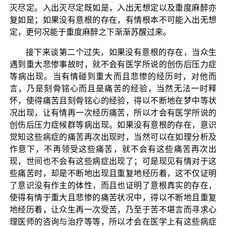
灭尽定。入出灭尽定既如是，入出无想定以及重度麻醉亦
复如是；如果没有意根的存在，有情根本不可能入出无想
定，更何况能于重度麻醉之下渐渐苏醒过来。
接下来谈第二个过失，如果没有意根的存在，当众生
遇到重大悲惨事故时，就不会有医学所说的创伤后压力症
等病出现。当有情碰到重大而且悲惨的经历时，对他而
言，乃是刻骨铭心而且是痛苦的经验，当然无法一时释
怀，使得痛苦且刻骨铭心的经验，得以不断地在梦中等状
况出现，让有情再一次经历痛苦，所以才会有医学所说的
创伤后压力症候群等病出现。如果没有意根的存在，意识
觉知这些病症的痛苦再次出现时，当然可以在如理分析及
作意下，不再领受这些痛苦，就不会有这些痛苦再次出
现，世间也不会有这些病症出现了；可是现见有情对于这
些痛苦时，却是不断地出现且重复地经历着，这不仅证明
了意识没有作主的体性，而且也证明了意根真实的存在，
使得有情于重大且悲惨的痛苦状况中，得以不断地且重复
地经历着，让众生再一次受苦，乃至于苦不堪言而寻求心
理医师的咨询与治疗等等，所以才会在医学上有这些病症