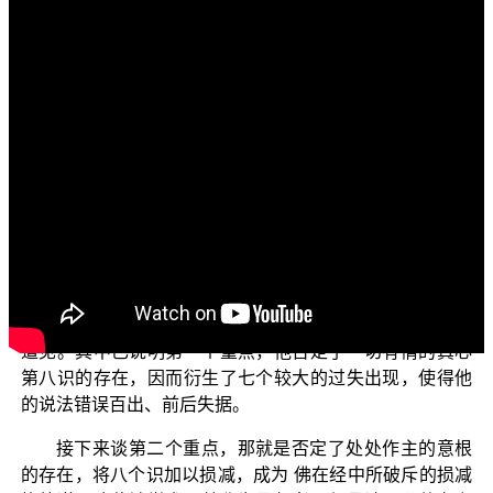
文字內容
各位电视机前面的菩萨们：阿弥陀佛！
欢迎收看正觉教团所推出的电视弘法节目，这个主题
名为“三乘菩提之胜鬘经讲记”，是依据 平实导师所著的
《胜鬘经讲记》来加以说明。今天继续上一集的子题“无明
住地的上烦恼”。
前面两集已说明，有一位在学术界被尊称为导师者，
否定了一切有情的真心第八识及意根以后，再反执意识心
为常住法，因而成为常见、断见、损减执、增益执四种外
道见。其中已说明第一个重点，他否定了一切有情的真心
第八识的存在，因而衍生了七个较大的过失出现，使得他
的说法错误百出、前后失据。
接下来谈第二个重点，那就是否定了处处作主的意根
的存在，将八个识加以损减，成为 佛在经中所破斥的损减