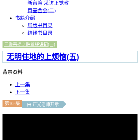
新台湾 采访正觉教
育基金会(二)
书籍介绍
局版书目录
结缘书目录
三乘菩提之胜鬘经讲记(一)
无明住地的上烦恼(五)
背景资料
上一集
下一集
第105集
由 正光老师开示