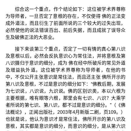
综合这一个重点，作个结论如下：这位被学术界尊称
为导师者，一旦否定了意根的存在，不仅使得 佛的正法变
成外道法，而且衍生了前面所说的三个较大的过失出现，
必然使他的说法错误百出、前后失据，而且成就了误导众
生及破佛正法的大恶业。
接下来谈第三个重点，否定了一切有情的真心第八识
及意根以后，必然会反执意识心为常住法，并将意根及第
八识摄归于意识的细分，成为 佛在经中所破斥的常见外道
及增益执外道。这位被学术界尊称为导师者，在他的书
中，不仅公开主张意识是常住法，而且还主张 佛所开示的
第八识及意根，不过是意识的细分如下：“佛教后期，发展
为七识说，八识说，九识说。佛的区别识类，本以六根为
主要根据，唯有眼等六根，那里会有七识、八识？大乘学
者所说的第七识、第八识，都不过是意识的细分。”（《佛
法概论》，正闻出版社，2003年4月新版二刷，页109。）
也就是说，他认为意识才是常住法，佛所开示的第八识及
意根，其实都是意识的细分，而意识的细分，是从第六识