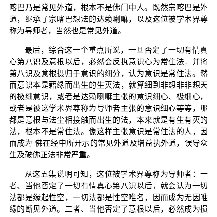
喀巴乃是常见外道，根本不是佛门中人。既然宗喀巴是外
道，继承了宗喀巴想法的达赖喇嘛，以及这位被学术界尊
称为导师者，当然也是常见外道。
最后，综合这一个重点所说，一旦否定了一切有情真
心第八识及意根以后，必然会反执意识心为常住法，并将
第八识及意根摄归于意识的细分，认为意识是常住法。然
而意识本是藉缘而出生的生灭法，就算细到非想非非想天
的极细意识，或者是达赖喇嘛主张的意识细心、极细心，
或者是被这学术界尊称为导师者主张的意识细心等等，那
都是意根与法尘相接触而出生的法，本来就是有生有灭的
法，根本不是常住法。像这样主张意识是常住法的人，因
而成为 佛在经中所开示的常见外道及增益执外道，误导众
生及破佛正法非常严重。
从这五集说明可知，这位被学术界尊称为导师者：一
者、当他否定了一切有情真心第八识以后，就会认为一切
法都是缘起性空，一切法都是性空唯名，因而成为无因唯
缘的断见外道。二者、当他否定了意根以后，必然成为损