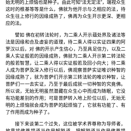
始无明的上烦恼也是种子。由此可知“法无定法”，端视众生
这时的根基等等是什么，佛就为他开示与之相应的法，待
众生往上修行的因缘成熟了，佛再为众生开示更深、更相
应的法。
譬如 佛在初转法轮时，为二乘人开示蕴处界及诸法等
法是因缘和合及虚妄的道理，待二乘人得以实证四果的阿
罗汉以后，对 佛的开示产生信心，乃至具足信力，以及二
乘人实证般若的因缘成熟，佛就为二乘人开示第二转法轮
的般若智慧，让二乘人得以实证般若及回小向大；待二乘
人成为菩萨及深入修行以后，佛观察菩萨实证唯识种智的
因缘成熟了，就为菩萨们开示第三转法轮的唯识种智，让
菩萨们一一去实证，乃至于最后成就一切种智的究竟佛。
所以说，无始无明虽然潜藏在众生心中而成为随眠，它没
有功能差别的作用；可是菩萨转入地上阶位以后，无始无
明的上烦恼就会成为菩萨的起烦恼了，它就有功能了、有
了作用而成为种子了。
接下来谈第二个过失，这位被学术界尊称为导师者，
故意将佛菩提道当作是解脱道，把解脱道当作是佛菩提