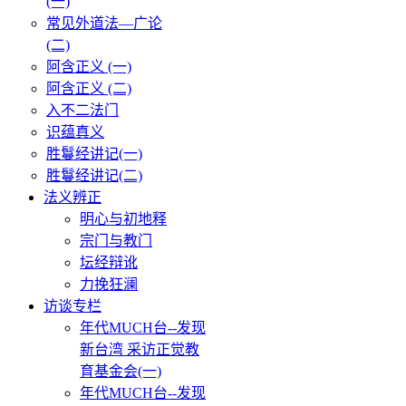
(一)
常见外道法—广论
(二)
阿含正义 (一)
阿含正义 (二)
入不二法门
识蕴真义
胜鬘经讲记(一)
胜鬘经讲记(二)
法义辨正
明心与初地释
宗门与教门
坛经辩讹
力挽狂澜
访谈专栏
年代MUCH台--发现
新台湾 采访正觉教
育基金会(一)
年代MUCH台--发现