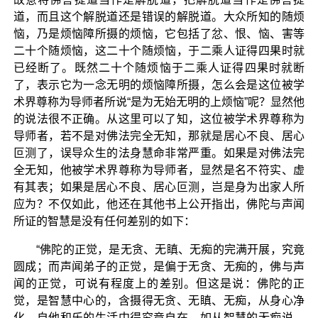
道，而且这个解脱道还是错误的解脱道。大众所知的随烦
恼，乃是烦恼障所摄的烦恼，它包括了忿、恨、恼、害等
二十个随烦恼，这二十个随烦恼，于二乘人证得四果时就
已经断了。既然二十个随烦恼于二乘人证得四果时就断
了，表示它为一念无明的烦恼障所摄，怎么会是这位被学
术界尊称为导师者所说“是为无始无明的上烦恼”呢？显然他
的说法很不正确。从这里可以了知，这位被学术界尊称为
导师者，若不是对佛法完全无知，那就是居心不良、居心
叵测了，误导众生的法身慧命非常严重。如果是对佛法完
全无知，他被学术界尊称为导师者，显然是名不符实、虚
有其表；如果是居心不良、居心叵测，岂是身为出家人所
应为？不仅如此，他还在其他书上公开指出，佛陀与声闻
所证的智慧是没有任何差别的如下：
“佛陀的正觉，是无贪、无瞋、无痴的完满开展，究竟
圆成；而声闻弟子的正觉，是偏于无贪、无痴的，佛与声
闻的正觉，可说有程度上的差别。但这是说：佛陀的正
觉，是智慧中心的，含摄得无贪、无瞋、无痴，从身心净
化，自他和乐的生活中得究竟自在。如从智慧的无痴说，