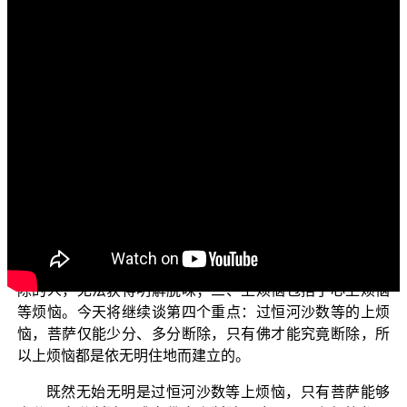
文字內容
各位电视机前面的菩萨们：阿弥陀佛！
欢迎收看正觉教团所推出的电视弘法节目，这个主题
名为“三乘菩提之胜鬘经讲记”，是依据 平实导师所著的
《胜鬘经讲记》来加以说明。今天继续上一集的子题〈无
明住地的上烦恼〉。
上一集已说明胜鬘夫人在《胜鬘经》卷1，针对无明住
地所说的三个重点如下：一、什么是无明住地？二、无明
住地的上烦恼没有断除、或者仅断除一部分而没有究竟断
除的人，无法获得明解脱味；三、上烦恼包括了心上烦恼
等烦恼。今天将继续谈第四个重点：过恒河沙数等的上烦
恼，菩萨仅能少分、多分断除，只有佛才能究竟断除，所
以上烦恼都是依无明住地而建立的。
既然无始无明是过恒河沙数等上烦恼，只有菩萨能够