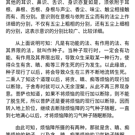
其他的耳识、鼻识、舌识、身识亦复如是，须依附于耳
根、鼻根、舌根、身根与声尘、香尘、味尘、触尘相接触
而有、而分别。意识则在意根与依附五尘而有的法尘上作
详细的分别，不仅有五尘上粗相的分别，还有五尘上细相
的分别，这表示意识的分别比较广、比较详细。
从上面说明可知：凡是有功能的法、有作用的法、有
其界限的法，就叫作种子。当种子现行时，一定会有功
能、有作用及其界限出现，导致众生采取某一种行为，使
得众生有贪、瞋、痴等三界生死的行为发生。以此缘故，
种子现行了以后，将会导致众生在三界不断地流转生死。
二乘人了知这个道理以后，将贪、瞋、痴等烦恼的现行加
以断除，于舍寿时就可以入无余涅槃，从此不再三界现身
意。菩萨也知道，如果不将烦恼的现行加以断除，则不能
了脱生死，所以菩萨还是要将烦恼的现行加以断除，因而
转入地上阶位，继续去断除烦恼障的习气种子随眠，一直
到七地满心以后，才将烦恼障的习气种子随眠断除。
由此可知，烦恼障所摄的有两种，那就是贪、瞋、痴
等烦恼的种子，以及贪、瞋、痴等烦恼的习气种子随眠。