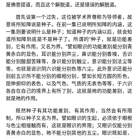
是佛菩提道，而且这个解脱道，还是错误的解脱道。
首先谈第一个过失，这位被学术界尊称为导师者，故
意将所知障说是种子。在前一集已说明所知障的内涵，这
一集则要说明什么是种子；知道种子的内涵以后，就会知
道所知障到底是不是种子了。所谓的“种子，就是功能差
别，它有作用，又名为界。”譬如眼识的功能差别能分别青
黄赤白的显色，耳识能分别声尘，鼻识能分别香嗅，舌识
能分别酸甜苦辣等，身识能分别触尘，意识能分别法尘等
等，也就是说识阴六识能分别色等六尘。此外意识还能分
别前五识所不能分别的细相分别，譬如长短方圆的形色，
屈伸俯仰的表色，以及气色、气质的无表色等等，于六识
各自在自己的境界上有所了别，这就是祂的功能差别，这
就是祂的作用。
既然种子有其功能差别、有其作用，当然会有所限
制，所以种子又名为界。譬如眼识的生起，必须依于眼根
与色尘相接触而有，这就是眼识的界限；又眼识仅能分别
青黄赤白的显色，祂不能分别其他的五尘。眼识既如是，