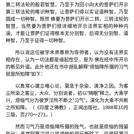
第二转法轮的般若智慧，乃至于为回小向大的菩萨们开示
第三转法轮的唯识种智，让菩萨们得以实证道种智，乃至
圆成一切种智。既然 佛要为菩萨们开示二转、三转法轮的
智慧，当然要为菩萨们很详细地开示法界实相的种种内
涵，才能让菩萨们证得根本无分别智、后得无分别智、道
种智，乃至于证得一切种智。
所以说这位被学术界尊称为导师者，认为没有法界实
相存在、认为一切法都是缘起性空，是为 佛在经中所开示
的断见外道。此外他还在书中胡乱解释“烦恼障所摄的习气
就是所知障”如下：
以真常心建立唯心论，莫急于杂染、清净之因。为客
尘所染之客尘，大众、分别说者，初以“随眠”释之。大乘学
兴，烦恼气分为彼罗汉所不断之“习气”，演化为大乘不共断
之所知障。（《印度之佛教》，正闻出版社，1988年10月
三版，页270～271。）
然而习气乃是烦恼障所摄的残气，也就是烦恼的残留
气分；虽然阿罗汉可以将烦恼的现行断除了，可是阿罗汉