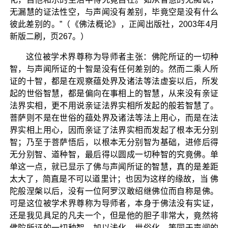
无漏慧的证法性空，与声闻没有差别，毕竟空是没有什么
彼此差别的。”（《佛法概论》，正闻出版社，2003年4月
新版二刷，页267。）
这位被学术界尊称为导师者主张：佛陀所证的一切种
智，与声闻所证的十智是没有任何差别的。然而二乘人所
证的十智，都是在观察蕴处界及诸法等法虚妄以后，所发
起的世俗智慧，都是偏向在事相上的智慧，从来没有亲证
法界实相，更不用说亲证法界实相所发起的般若智慧了。
菩萨则不是在世俗的蕴处界及诸法等法上用心，而是在法
界实相上用心，因而亲证了法界实相而发起了根本无分别
智；乃至于菩萨悟后，以根本无分别智为基础，进修后得
无分别智、道种智，最后得以圆成一切种智的究竟佛。单
单这一点，就已显示了佛与声闻所证的智慧，真的是差距
太大了，简直是不可以道里计；也因为这样的缘故，当 佛
陀般涅槃以后，没有一位阿罗汉敢绍继佛位而自称是佛。
可是这位被学术界尊称为导师者，本身于佛法没有实证，
还是我见具足的凡夫一个，但是他的胆子非常大，竟然将
佛陀所证的一切种智，加以浅化、世俗化，等同于声闻的