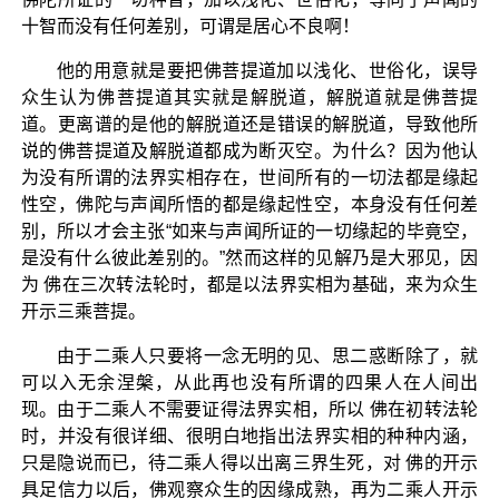
十智而没有任何差别，可谓是居心不良啊！
他的用意就是要把佛菩提道加以浅化、世俗化，误导
众生认为佛菩提道其实就是解脱道，解脱道就是佛菩提
道。更离谱的是他的解脱道还是错误的解脱道，导致他所
说的佛菩提道及解脱道都成为断灭空。为什么？因为他认
为没有所谓的法界实相存在，世间所有的一切法都是缘起
性空，佛陀与声闻所悟的都是缘起性空，本身没有任何差
别，所以才会主张“如来与声闻所证的一切缘起的毕竟空，
是没有什么彼此差别的。”然而这样的见解乃是大邪见，因
为 佛在三次转法轮时，都是以法界实相为基础，来为众生
开示三乘菩提。
由于二乘人只要将一念无明的见、思二惑断除了，就
可以入无余涅槃，从此再也没有所谓的四果人在人间出
现。由于二乘人不需要证得法界实相，所以 佛在初转法轮
时，并没有很详细、很明白地指出法界实相的种种内涵，
只是隐说而已，待二乘人得以出离三界生死，对 佛的开示
具足信力以后，佛观察众生的因缘成熟，再为二乘人开示