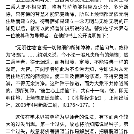
二乘人是不相应的，唯有菩萨能够相应及少分、多分断
除，只有佛的智慧才能究竟断除，所以上烦恼都是依无明
住地而建立的。待菩萨如是建立一念无明与无始无明的正
知见以后，就可以简择善知识所说的法。譬如在学术界有
一位被尊称为导师者，在他的书上公开说明如下：
“无明住地”含摄一切微细的所知障种，烦恼习气，故称
为“积聚”。……约别义说，今不论一般凡夫所有的烦恼；然
二乘圣者，得无漏道，而有根障，定障，不能得佛一样的
深定，大智。声闻学者称此为不染污无知，今即说为从无
明住地所起的随烦恼。使二乘及菩萨的修道，不得究竟圆
满，不得无余清净。这种障于修道，而为大乘不共修道断
的，即所知障，“彼生心上烦恼”下，共有十一句。彼，即无
明住地，上烦恼是随烦恼。（《胜鬘经讲记》，正闻出版
社，2003年4月新版二刷，页176～177。）
这位在学术界被尊称为导师者的说法，有下面两个较
大的过失出现。第一个过失，故意将所知障说是种子；第
二个过失，故意将佛菩提道当作是解脱道，把解脱道当作