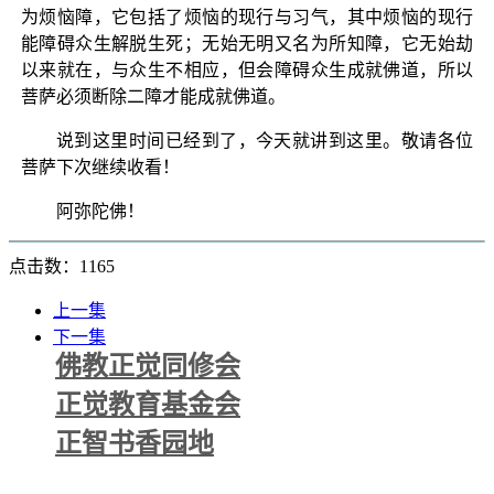
为烦恼障，它包括了烦恼的现行与习气，其中烦恼的现行
能障碍众生解脱生死；无始无明又名为所知障，它无始劫
以来就在，与众生不相应，但会障碍众生成就佛道，所以
菩萨必须断除二障才能成就佛道。
说到这里时间已经到了，今天就讲到这里。敬请各位
菩萨下次继续收看！
阿弥陀佛！
点击数：1165
上一集
下一集
佛教正觉同修会
正觉教育基金会
正智书香园地