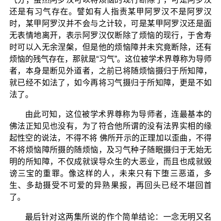
还是有习气存在。譬如有人指责某甲阿罗汉不是阿罗汉
时，某甲阿罗汉并不会与之计较，可是某甲阿罗汉还是面
无表情地离开，表示阿罗汉仅断除了烦恼的现行，于舍寿
时可以入无余涅槃，但是他的烦恼障并未究竟断除，还有
烦恼的残气存在，那就是“习气”。这位被学术界尊称为导师
者，本身是断见外道者，之前已将随烦恼摄归于所知障，
就已经不如法了，如今再将习气摄归于所知障，更是不如
法了。
由此可知，这位被学术界尊称为导师者，连最基本的
佛法正知见也没有，为了符合他所谓的没有法界实相的缘
起性空的说法，不得不将 佛所开示的正理加以歪曲，不得
不将烦恼障所摄的随烦恼，及习气种子随眠摄归于无始无
明的所知障，不仅成就误导众生的大恶业，而且也成就毁
谤三宝的重罪。像这样的人，未来只有下堕三恶道，多
生、多劫摄受不可爱的异熟果报，再回头已经不堪回首
了。
最后针对这两集所说的作个简单结论：一念无明又名