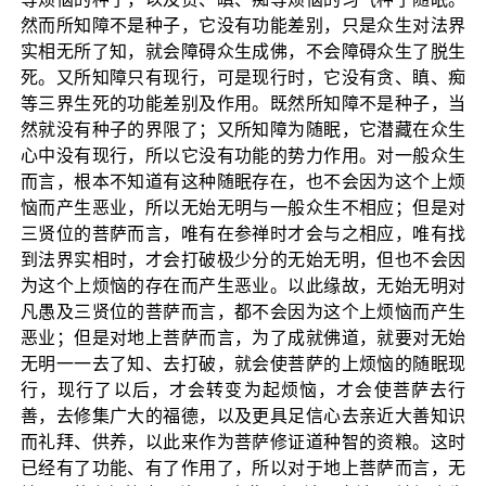
然而所知障不是种子，它没有功能差别，只是众生对法界
实相无所了知，就会障碍众生成佛，不会障碍众生了脱生
死。又所知障只有现行，可是现行时，它没有贪、瞋、痴
等三界生死的功能差别及作用。既然所知障不是种子，当
然就没有种子的界限了；又所知障为随眠，它潜藏在众生
心中没有现行，所以它没有功能的势力作用。对一般众生
而言，根本不知道有这种随眠存在，也不会因为这个上烦
恼而产生恶业，所以无始无明与一般众生不相应；但是对
三贤位的菩萨而言，唯有在参禅时才会与之相应，唯有找
到法界实相时，才会打破极少分的无始无明，但也不会因
为这个上烦恼的存在而产生恶业。以此缘故，无始无明对
凡愚及三贤位的菩萨而言，都不会因为这个上烦恼而产生
恶业；但是对地上菩萨而言，为了成就佛道，就要对无始
无明一一去了知、去打破，就会使菩萨的上烦恼的随眠现
行，现行了以后，才会转变为起烦恼，才会使菩萨去行
善，去修集广大的福德，以及更具足信心去亲近大善知识
而礼拜、供养，以此来作为菩萨修证道种智的资粮。这时
已经有了功能、有了作用了，所以对于地上菩萨而言，无