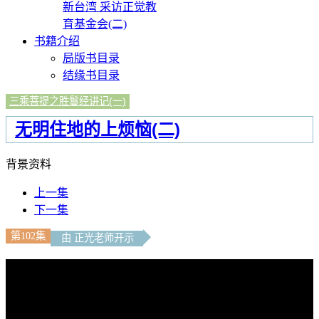
新台湾 采访正觉教
育基金会(二)
书籍介绍
局版书目录
结缘书目录
三乘菩提之胜鬘经讲记(一)
无明住地的上烦恼(二)
背景资料
上一集
下一集
第102集
由 正光老师开示