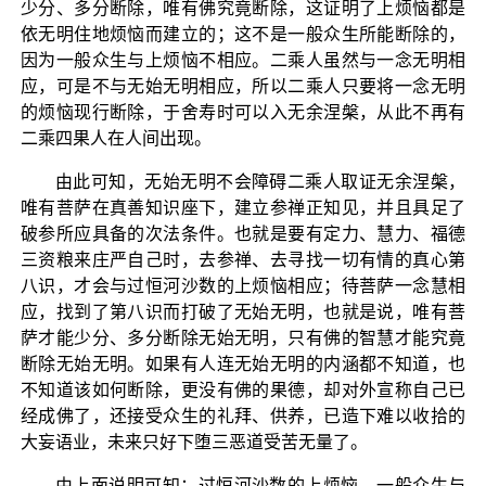
少分、多分断除，唯有佛究竟断除，这证明了上烦恼都是
依无明住地烦恼而建立的；这不是一般众生所能断除的，
因为一般众生与上烦恼不相应。二乘人虽然与一念无明相
应，可是不与无始无明相应，所以二乘人只要将一念无明
的烦恼现行断除，于舍寿时可以入无余涅槃，从此不再有
二乘四果人在人间出现。
由此可知，无始无明不会障碍二乘人取证无余涅槃，
唯有菩萨在真善知识座下，建立参禅正知见，并且具足了
破参所应具备的次法条件。也就是要有定力、慧力、福德
三资粮来庄严自己时，去参禅、去寻找一切有情的真心第
八识，才会与过恒河沙数的上烦恼相应；待菩萨一念慧相
应，找到了第八识而打破了无始无明，也就是说，唯有菩
萨才能少分、多分断除无始无明，只有佛的智慧才能究竟
断除无始无明。如果有人连无始无明的内涵都不知道，也
不知道该如何断除，更没有佛的果德，却对外宣称自己已
经成佛了，还接受众生的礼拜、供养，已造下难以收拾的
大妄语业，未来只好下堕三恶道受苦无量了。
由上面说明可知：过恒河沙数的上烦恼，一般众生与