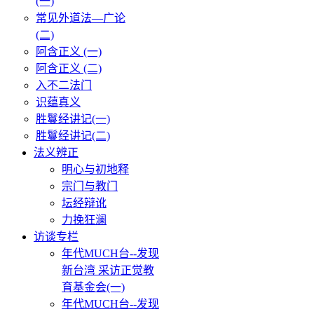
(一)
常见外道法—广论
(二)
阿含正义 (一)
阿含正义 (二)
入不二法门
识蕴真义
胜鬘经讲记(一)
胜鬘经讲记(二)
法义辨正
明心与初地释
宗门与教门
坛经辩讹
力挽狂澜
访谈专栏
年代MUCH台--发现
新台湾 采访正觉教
育基金会(一)
年代MUCH台--发现