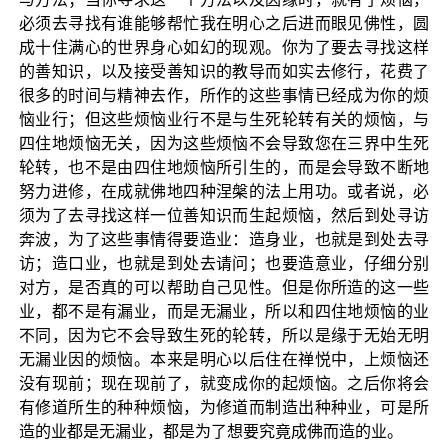
必须去寻找有谁能够帮忙我在明心之后进而眼见佛性，圆
成十住满心的世界身心如幻的现观。你为了要去寻找这样
的善知识，以及接受善知识的教导而如实去修行，花费了
很多的时间与精神去作，所作的这些事情已经成为你的烦
恼业行；但这些烦恼业行不是与生死轮转有关的烦恼，与
四住地烦恼无关，因为这些烦恼不会导致您在三界中生死
轮转，也不是由四住地烦恼所引生的，而是会导致不断地
努力进修，在成就佛地四种涅槃的法上用功。或者说，必
须为了去寻找这样一位善知识而生起烦恼，然后到处寻访
奔波，为了这些事情得要造业：造身业，也就是到处去寻
访；造口业，也就是到处去请问；也要造意业，仔细分别
对方，是否真的可以帮助自己见性。但是你所造的这一些
业，都不是有漏业，而是无漏业，所以和四住地烦恼的业
不同，因为它不会导致生死的轮转，所以是缘于无始无明
无漏业因的烦恼。本来是明心以后住在禅悦中，上烦恼还
没有现前；现在现前了，就变成你的起烦恼。之后你将会
有修道所生的种种烦恼，为修道而制造出种种业，可是所
造的业都是无漏业，都是为了想要究竟成佛而造的业。