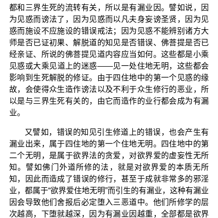
都和三界生死的流转有关，所以是有漏业因。譬如说，因
为见惑而谤法了，因为见惑而以凡夫身妄谤圣贤，因为见
惑而施设不应施设的错误戒法；因为见惑不能辨别诸方大
师是否已证初果、解脱道的知见是否错误、佛菩提是否已
经亲证、所说的佛菩提见道内容应当如何。这些都是小乘
见惑或大乘见道上的迷惑——见一处住地无明，这些都会
影响到生死解脱的修证。由于四住地中的第一个见惑的缘
故，会使得众生造作谤法以及不利于众生修行的恶业，所
以是与三界生死有关的，由它而造作的业行都会成为有漏
业。
又譬如，错误的知见引生修道上的错误，也会产生有
漏业出来，属于四住地的第一个住地无明。四住地中的第
二个无明，是属于欲界法的贪爱，对欲界爱的虚妄性无所
知。譬如佛门外道所修的法，就是对欲界爱的本质无所
知，因此而造成了错误的修行，甚至于成就非常多的邪淫
业，都属于“欲界爱住地无明”而引生的有漏业，这种有漏业
因会导致他们舍报后必定堕入三恶道中。他们所修学的层
次越高，下堕就越深，因为有漏业因越重，全部都是欲界