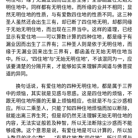
明住地中。同样都有无明住地，而所缘的业并不相同；显
然无明住地的性质，与有爱数四住地的性质不同。这三种
圣人虽然还会出生三有，却已断了四住地无明，却都同缘
于无始无明住地，而出现在三界当中。这样的道理，已经
显示有爱住地——可以算数计算的四种住地，都是缘于有
漏业因而出生了三界有；三种圣人则是依于无明住地，而
缘于无漏业因来出生三界有，都函盖在无始无明住地当
中。所以，“四住地”与“无始无明住地”，不该混同为一，应
该要清楚的分隔开来，才能够如实来理解声闻道与佛菩提
道的异同。
换句话说，有爱住地的四种无明住地，都是属于三界
中的烦恼，其实就是见惑与思惑。这是四住地的烦恼，不
跟无明住地所摄的无量上烦恼相应，也就是不与尘沙惑相
应。所以二乘圣人，只能了知四种住地烦恼而加以断除，
就能出离三界生死；但是却仍然无法理解无始无明住地的
内容，无法实证般若及种智，所以无法断除尘沙惑而不能
够成佛。这个意思是说，有爱住地是可以计算的，所以加
上数目的这个“数”——“有爱住地‘数’四住地”。所以见惑与