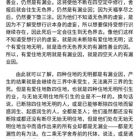
善业，仍然是有漏业。这将使他不断在四空定中修行，舍
报后就会往生无色界，仍然是有漏业因；因为天福享尽之
后，仍然要下堕三涂。因为他们不知道无色界的虚妄，是
因为不了解受想行识本身的虚妄，所以想要保持受想行识
继续存在，因此死后一定会往生到无色界去。像他们这样
不知道受想行识的虚妄，就是尚未断除有爱住地无明；这
个有爱住地无明，就是造作无色界天的有漏性善业的因。
所以，有爱住地无明就是有漏业因，就是四空天人的有漏
业因。
由此就可以了解，四种住地的无明都是有漏业因，产
生的结果就是会继续在三界中来受生，无法离开三界的生
死。但是有爱住地数四住地，也就是四种住地无明所引生
的业，与无始无明住地所引生的业是不一样的。换句话
说，已断除四住地无明的人，或是已能够断除四住地而留
惑润生、起惑润生的人，全都是圣人；他们虽然都还没有
断除或都还没有断尽无始无明住地，但是他们处在无始无
明住地当中而造作出来的所有业却都是无漏业——都是无
漏性的有为法。在二乘无学舍寿前的托钵、说法，或是诸