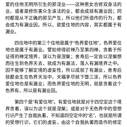
爱的住地无明所引生的邪淫业——这种男女合修双身法的
业，或者是修伤害众生诛法的业，都会成就有漏业因；同
时都是从不正确的邪见产生，所以他们所造作的行为，都
会成为有漏业因。所以，欲爱住地的内容，其实都属于有
漏业。
四住地中的第三个住地是属于“色界爱住地”，色界爱住
地也是属于有漏业。譬如修得初禅乃至第四禅，贪着于所
证得的禅定境界，误以为是涅槃；舍寿后一定会以涅槃想
而往生到色界天去，就成为有漏法，落入有漏境界之中。
因不能够了解定境的虚妄性，所以成就了有漏业，舍寿后
就都会生在色界天当中，天福享尽就下堕三涂，所以色界
爱住地也是有漏业；而色界爱住地的无明，就是贪着这个
色界有，所以是有漏业因。
第四个是“有爱住地”。有爱住地就是对于四空定这个境
界贪着，误以为这个就是涅槃；或是对于无色界中的受想
行识产生了自我执著，不知道四空定中的“名”，也就是所谓
的受想行识，它们的虚妄，由这个自我执著而造作的修定