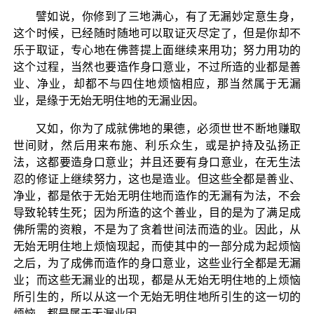
譬如说，你修到了三地满心，有了无漏妙定意生身，
这个时候，已经随时随地可以取证灭尽定了，但是你却不
乐于取证，专心地在佛菩提上面继续来用功；努力用功的
这个过程，当然也要造作身口意业，不过所造的业都是善
业、净业，却都不与四住地烦恼相应，那当然属于无漏
业，是缘于无始无明住地的无漏业因。
又如，你为了成就佛地的果德，必须世世不断地赚取
世间财，然后用来布施、利乐众生，或是护持及弘扬正
法，这都要造身口意业；并且还要有身口意业，在无生法
忍的修证上继续努力，这也是造业。但这些全都是善业、
净业，都是依于无始无明住地而造作的无漏有为法，不会
导致轮转生死；因为所造的这个善业，目的是为了满足成
佛所需的资粮，不是为了贪着世间法而造的业。因此，从
无始无明住地上烦恼现起，而使其中的一部分成为起烦恼
之后，为了成佛而造作的身口意业，这些业行全都是无漏
业；而这些无漏业的出现，都是从无始无明住地的上烦恼
所引生的，所以从这一个无始无明住地所引生的这一切的
烦恼，都是属于无漏业因。