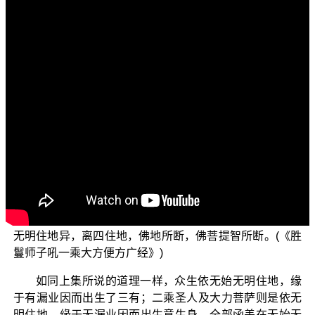
文字內容
各位菩萨：阿弥陀佛！
欢迎收看正觉教团电视弘法节目——“三乘菩提之胜鬘
经讲记”。我们今天要探讨的题目是〈四住地与无明住
地〉。
继续上一段的节目，我们探讨了“爱住地数四住地”与
“无明住地”这两个部分烦恼的内涵。我们继续来探讨这一段
经文：
世尊！如是有爱住地数四住地，不与无明住地业同；
无明住地异，离四住地，佛地所断，佛菩提智所断。(《胜
鬘师子吼一乘大方便方广经》)
如同上集所说的道理一样，众生依无始无明住地，缘
于有漏业因而出生了三有；二乘圣人及大力菩萨则是依无
明住地，缘于无漏业因而出生意生身，全部函盖在无始无