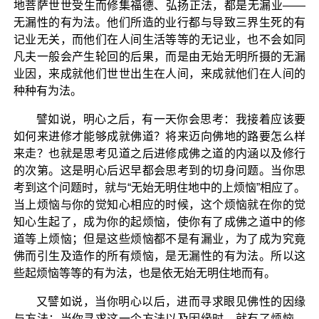
地菩萨世世受生而修集福德、弘扬正法，都是无漏业——
无漏性的有为法。他们所造的业行都与导致三界生死的有
记业无关，而他们在人间生活等等的无记业，也不会如同
凡夫一般会产生轮回的后果，而是由无始无明所摄的无漏
业因，来成就他们世世出生在人间，来成就他们在人间的
种种有为法。
譬如说，明心之后，有一天你会思考：我接着应该要
如何来进修才能够成就佛道？将来迈向佛地的路要怎么样
来走？也就是思考见道之后进修成佛之道的内涵以及修行
的次第。这是明心后迟早都会思考到的切身问题。当你思
考到这个问题时，就与“无始无明住地中的上烦恼”相应了。
当上烦恼与你的觉知心相应的时候，这个烦恼就在你的觉
知心生起了，成为你的起烦恼，使你有了成佛之道中的修
道等上烦恼；但是这些烦恼都不是有漏业，为了成为究竟
佛而引生及造作的所有烦恼，是无漏性的有为法。所以这
些起烦恼等等的有为法，也是依无始无明住地而有。
又譬如说，当你明心以后，进而寻求眼见佛性的因缘
与方法；当你寻求这一个方法以及因缘时，就有了烦恼，