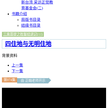
新台湾 采访正觉教
育基金会(二)
书籍介绍
局版书目录
结缘书目录
三乘菩提之胜鬘经讲记(一)
四住地与无明住地
背景资料
上一集
下一集
第074集
由 正翰老师开示