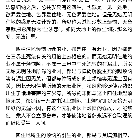
思惑归纳之后，总共就只有这四种，也就是：见一处地、
欲界爱住地、色界爱住地、无色界爱住地。但是无始无明
住地的惑是无法计算的，所以称为过恒沙数上烦恼，天台
宗就把它简称为“尘沙惑”，如同大地上的微尘细沙那么的
多，无法计算。
四种住地烦恼所缘的业，都是属于有漏业，因为都是
在三界生死法有关的烦恼上去相应的。而无始无明住地的
业不属于烦恼障，不属于三界中生死流转的有漏业，所以
无始无明住地所缘的业因，都是与障碍解脱生死的起烦恼
等有漏业因无关，但都与障碍成佛的上烦恼等无漏业因有
关；因此无明住地所缘的无漏业因，虽然能够促使异熟识
出生了诸地菩萨的三界有，所缘的却都与这个四住地起烦
恼无关，都是缘于无漏性的上烦恼。“上烦恼”即是无始无明
所缘的无漏业因，有这个无漏业因上烦恼的缘故，才能够
使二乘人不会立即舍寿，才能使诸地菩萨永远不会取涅槃
而继续受生于人间。
四住地所生的烦恼所引生的业，都是与贪瞋痴相应，