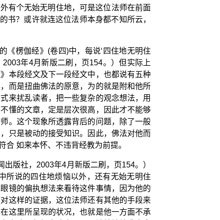
，另外有个无始无明住地，可是这位法师在前面
师的书？或许就连这位法师本身都不知所云，
《楞伽经》(卷四)中，每说‘四住地无明住
003年4月新版二刷，页154。）但实际上
经》本段经文及下一段经文中，也都说有五种
解，而是扭曲佛法的原意，为的就是附和他所
方式来扰乱读者，把一些复杂的观念想法，用
读不懂的文章，定是层次很高，因此才不能够
法师。这个现象所透露背后的问题，除了一般
法，只是被动的接受知识。因此，佛法对他而
符合 如来本怀、不违背经教为前提。
版社，2003年4月新版二刷，页154。）
中所说的四住地烦恼以外，还有无始无明住
色眼镜的偏执想法来看待这件事情，因为他的
面对这样的证据，这位法师还有其他的手段来
。在这里所呈现的状况，也就是他一方面不承