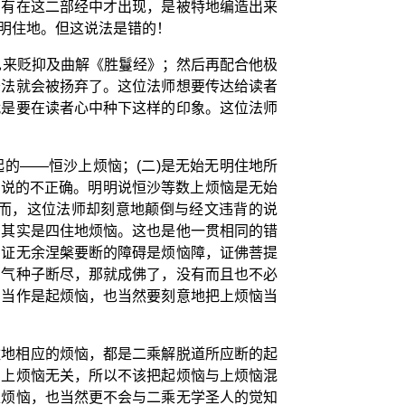
只有在这二部经中才出现，是被特地编造出来
明住地。但这说法是错的！
见来贬抑及曲解《胜鬘经》；然后再配合他极
妙法就会被扬弃了。这位法师想要传达给读者
就是要在读者心中种下这样的印象。这位法师
的——恒沙上烦恼；(二)是无始无明住地所
还是说的不正确。明明说恒沙等数上烦恼是无始
而，这位法师却刻意地颠倒与经文违背的说
恼其实是四住地烦恼。这也是他一贯相同的错
、证无余涅槃要断的障碍是烦恼障，证佛菩提
习气种子断尽，那就成佛了，没有而且也不必
恼当作是起烦恼，也当然要刻意地把上烦恼当
住地相应的烦恼，都是二乘解脱道所应断的起
的上烦恼无关，所以不该把起烦恼与上烦恼混
上烦恼，也当然更不会与二乘无学圣人的觉知