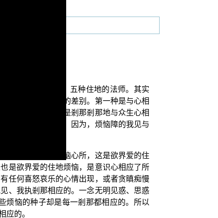
这位误解《胜鬘经》五种住地的法师。其实
道与声闻菩提解脱道的差别。第一种是与心相
这烦恼障的一切烦恼是剎那剎那地与众生心相
，从来都没有间断过。因为，烦恼障的我见与
而相应了随起的贪烦恼心所，这是欲界爱的住
这也是欲界爱的住地烦恼，是意识心相应了所
否有任何喜怒哀乐的心情出现，或者贪瞋痴慢
我见、我执剎那相应的。一念无明见惑、思惑
些烦恼的种子却是每一剎那都相应的。所以
相应的。