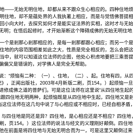
地——无始无明住地，却都从来不跟众生心相应的。四种住地
明住地，却不是蕴处界的人我执著上相应，而是与觉悟佛菩提
回小向大时，去探究如何才是能实证法界的实相，这时才与无
无明；在悟后起修时，才开始渐断这个障碍成佛的无始无明住地
一个是剎那心剎那相应的，是每一剎那都跟心相应；而另一个
住地的内容范围相差如此之大，性质是完全相反的，怎么会把
当中，就可以知道这位法师的企图，他处心积虑地要把三乘菩
偏偏又是错误的，对学佛人是完全无帮助。
说：“烦恼有二种：（一）、住地，（二）、起。住地有四，从
》，正闻出版社，2003年4月新版二刷，页154。）起烦恼
进修成佛之道的菩萨们。可是这位法师在这里说“从四住地生起
地跟四住地无明两种，起烦恼既是从四住地中生起，四住地又是
？当这位法师在这几句中说了与心相应或不相应时，已经自相矛盾
，与四住地是同还是异？四住地，是心相应还是不相应？四住地
版二刷，页154。）这位法师的说法与经文的义理刚好颠倒。四住
他在前面是将四住地与无始无明合而为一，可是这里又颠倒过来