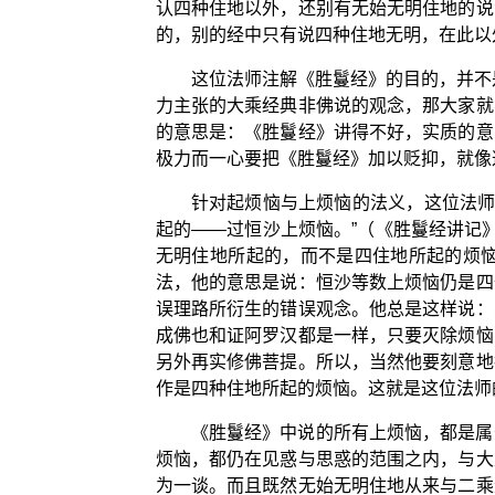
认四种住地以外，还别有无始无明住地的说
的，别的经中只有说四种住地无明，在此以
这位法师注解《胜鬘经》的目的，并不
力主张的大乘经典非佛说的观念，那大家就
的意思是：《胜鬘经》讲得不好，实质的意
极力而一心要把《胜鬘经》加以贬抑，就像
针对起烦恼与上烦恼的法义，这位法师
起的——过恒沙上烦恼。”（《胜鬘经讲记》
无明住地所起的，而不是四住地所起的烦
法，他的意思是说：恒沙等数上烦恼仍是四
误理路所衍生的错误观念。他总是这样说：
成佛也和证阿罗汉都是一样，只要灭除烦恼
另外再实修佛菩提。所以，当然他要刻意地
作是四种住地所起的烦恼。这就是这位法师
《胜鬘经》中说的所有上烦恼，都是属
烦恼，都仍在见惑与思惑的范围之内，与大
为一谈。而且既然无始无明住地从来与二乘