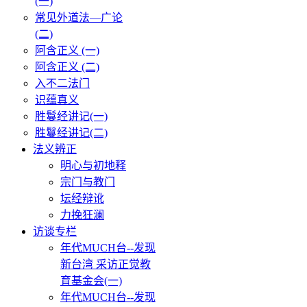
(一)
常见外道法—广论
(二)
阿含正义 (一)
阿含正义 (二)
入不二法门
识蕴真义
胜鬘经讲记(一)
胜鬘经讲记(二)
法义辨正
明心与初地释
宗门与教门
坛经辩讹
力挽狂澜
访谈专栏
年代MUCH台--发现
新台湾 采访正觉教
育基金会(一)
年代MUCH台--发现