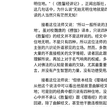
明住地。”（《胜鬘经讲记》，正闻出版社，
这几句话中，为什么说“无始无明住地就是
读的人当然只有茫然无知！
接着这位法师又说：“所以一般所说的
地’。虽对校魏唐的《楞伽》译本，只说四种
《胜鬘经》的经文并不是这样说的。经文中
住地无明，不是只有四种，所以这位法师的
主张的六识论外道邪见的立场。然而，多数
大量的不直接相关的文字堆砌，读者因此跟
理解所说，再加上对于名气响亮的权威，多
人对佛法的认知是普遍的欠缺，尤其最重要
言，并没有产生智慧的力量，没有功德受用
接着这位法师说：“但依本经及《璎珞经
从他这个说法中可以看出他是故意曲解经
地；可是别的经典中都只说有四种住地，没
心中并不承认《胜鬘经》跟《璎珞经》的说
回避，除了曲解经文，甚至他干脆连根刨起