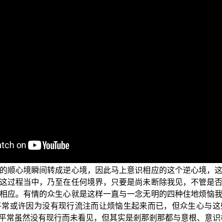
的电视弘法节目——“三乘菩提之胜鬘经讲记”系列。
经》所说四种住地烦恼与无明住地烦恼相关的法义，我们提到的
地烦恼、无始无明住地时，就是在阐释三乘菩提中大乘佛菩提
，解脱道要断除的烦恼障—我见与我执—也就是见惑与思惑，
迷，或者眠熟无梦时，这四种住地的烦恼都是剎那剎那相应的
、我执与俱生的分别我见、我执，还有意根相应的相续我执。
欢喜心时，其实这时意识心已经与所了别的六尘境界相应，因
的顺心境瞬间转成逆心境，因此马上意识相应的这个逆心境，
这过程当中，乃至在任何境界，只要是尚未断除我见，不管是
相应。有情的众生心就是这样一直与一念无明的四种住地烦恼
平常或许因为没有现行流注而让烦恼生起来而已，但众生心与这
平常虽然没有现行而未看见，但其实是剎那剎那都与意根、意识