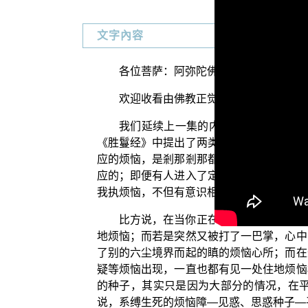
文字內容
各位菩萨：阿弥陀佛！
欢迎收看由佛教正觉同修会为各位准备
我们延续上一集的内容，说明《胜鬘
《胜鬘经》中提出了两类不同住地——四住
应的烦恼，是剎那剎那都相应的；也就是说
应的；即便有人进入了定中，甚至在闷绝昏
我执烦恼，不但有意识相应的断续分别我见
比方说，在当你正在处于顺心境而生起
地烦恼；而若是突然又被打了一巴掌，心中
了别的六尘境界而起的瞋的烦恼心所；而在
疑等烦恼出现，一直也都有见一处住地烦恼
的种子，其实只是因为大部分的情况，在
说，系缚生死的烦恼障—见惑、思惑种子—