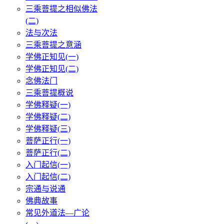
三乘菩提之相似佛法
(二)
法与次法
三乘菩提之意涵
学佛正知见(一)
学佛正知见(二)
念佛法门
三乘菩提概说
学佛释疑(一)
学佛释疑(二)
学佛释疑(三)
菩萨正行(一)
菩萨正行(二)
入门起信(一)
入门起信(二)
宗通与说通
佛典故事
常见外道法—广论