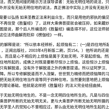
法，而又用间接的暗示方法误导读者：无始无明住地的说法，
外并没有无始无明住地的说法，真正佛法中实际上并没有无始无
是要以弘扬 如来圣教正法来利益众生，而只是用他的邪执的偏
不再信受《胜鬘经》了，这样大乘佛菩提就会被压抑，如来藏
图是说，那个后人所编造的《胜鬘经》编造得不好，这位法师
这位法师曲解而贬抑《楞伽经》一样。
的解释是说：“所以依本经辨析，起烦恼有二：(一)是四住地所起
，正闻出版社，2003年4月新版二刷，页154。）他所说的
恼，而且是心不相应的上烦恼是属于无始无明，不是起烦恼。然
住地所起的，成佛之时既是要断尽恒沙上烦恼，这些恒沙上烦
只有解脱道，没有外于解脱道之外的佛菩提道。所以证阿罗汉
障。所以专修解脱道而不入涅槃，世世努力精修而把烦恼障的
把无始无明住地当作是等同于四种住地，当然要刻意地把上烦
的理论基础，他就是这样把《胜鬘经》的法义完全给扭曲掉。
于无始无明住地生的，不是一念无明四住地所生的。凡是与四
乘菩萨所断的无始无明无关，更与大乘菩萨所断无始无明所摄
无学圣人的觉知心不曾相应过，那么由无始无明住地所生起的