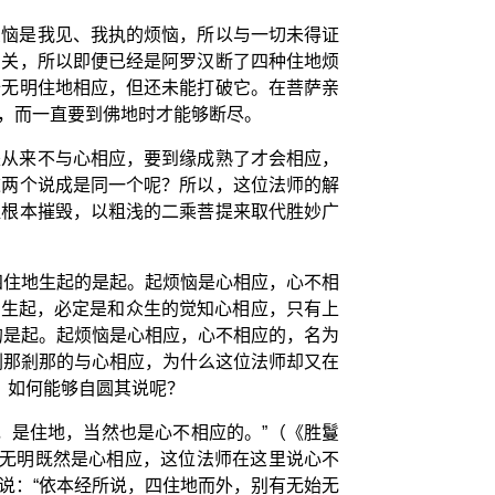
烦恼是我见、我执的烦恼，所以与一切未得证
相关，所以即便已经是阿罗汉断了四种住地烦
始无明住地相应，但还未能打破它。在菩萨亲
，而一直要到佛地时才能够断尽。
是从来不与心相应，要到缘成熟了才会相应，
这两个说成是同一个呢？所以，这位法师的解
提根本摧毁，以粗浅的二乘菩提来取代胜妙广
四住地生起的是起。起烦恼是心相应，心不相
一旦生起，必定是和众生的觉知心相应，只有上
的是起。起烦恼是心相应，心不相应的，名为
剎那剎那的与心相应，为什么这位法师却又在
，如何能够自圆其说呢？
，是住地，当然也是心不相应的。”（《胜鬘
地无明既然是心相应，这位法师在这里说心不
说：“依本经所说，四住地而外，别有无始无