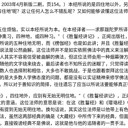
2003年4月新版二刷，页154。）本经所说的是四住地以外
四住地”呢？这让任何人怎么不错乱呢？又如何能够读懂这位法
五住烦恼，实以本经所说为本。在本经译者——求那跋陀罗所译的
熏习，四种地，或四种习。”（《胜鬘经讲记》，正闻出版社，2
所说的五种住地无明，而《楞伽经》也是如此讲；并且《胜鬘
说法是公然曲解。这位法师并不是如实依照佛法中的真义来注
人其实不容易信受被曲解的佛法，但这位法师会用一种烟幕弹
随他的文字绕来绕去，最后读者也不知所云的迷糊了，只觉得
数人也选择附和相信，大多也不敢挑战，于是也跟着崇拜这位
的是大多数人学佛态度的问题，都是没有以实证精神来修学佛
。所以对于善知识的简择，往往遗忘了应当以所说法要能够真正
》，四住地外，应别有无始无明住地。”（《胜鬘经讲记》，正闻出
文的意涵，这位法师的意思是说：在这《胜鬘经》和《璎珞经》
有提到无始无明住地。换句话说，其实这位法师是以他带上有
法，虽然这两部经典的确是《大藏经》中所传下来的经典，但
，直接毁谤经典不是佛说，这就是他与他的追随者的一贯手法