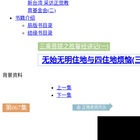
新台湾 采访正觉教
育基金会(二)
书籍介绍
局版书目录
结缘书目录
三乘菩提之胜鬘经讲记(一)
无始无明住地与四住地烦恼(三
背景资料
上一集
下一集
第067集
由 正墩老师开示