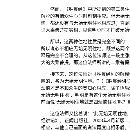
然而，《胜鬘经》中所提到的第二类住
解脱的有情众生心时时刻刻相应。但无始无
恼，都还没有与无始无明住地相应过；直到
证大乘佛菩提实相，见道明心时才打破无始
所以，这两种住地性质是完全不同的：
所以说心不相应无始无明住地。既然这两个
释是完全不合理的。从这位法师这一段主张
大的大乘菩提。那这位法师所讲的二乘菩提
接下来，这位法师对《胜鬘经》的解释
应的，名为无始无明住地。”（《胜鬘经讲记
烦恼才是不和众生的觉知心相应，除了悟后
无始无明住地”，明明是有这个无始无明住
前面说“无始无明住地就是四烦恼住地”呢
这位法师又接着说：“此无始无明住地
经讲记》，正闻出版社，2003年4月新
相应，与他自己前面的说法再度自相矛盾。