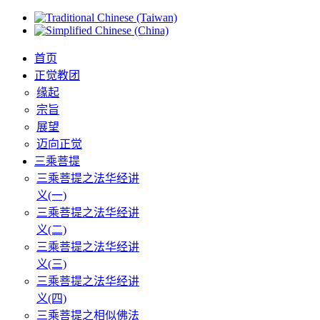
首页
正觉教团
缘起
宗旨
展望
迈向正觉
三乘菩提
三乘菩提之法华经讲
义(一)
三乘菩提之法华经讲
义(二)
三乘菩提之法华经讲
义(三)
三乘菩提之法华经讲
义(四)
三乘菩提之相似佛法