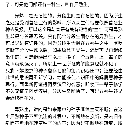
了，可是他们都还有一种生，叫作异熟生。
异熟，是无记性的。分段生则是有记性的，因为所生
之处是受到善恶业行的影响，所以众生们得要依照善恶业
种去受报，所以这个是与善恶有关有记性的“生”；可是异熟
生却是与善恶无关，只有配合分段生而存在的异熟生，才
可以说是有记性的，因为分段生含摄在异熟生之中。阿罗
汉断了分段生死以后，如果愿意再受生，还是可以再继续
出生的；可是继续出生以后，换了一个五阴，上一辈子的
意识就永远灭了，所以上一世所证的解脱慧也就不见了，
只剩下解脱慧的种子留存在他的第八识心田中；还要经由
此世的意识再重新学习，才能够使八识田中的解脱慧种子
现行，而重新再证得阿罗汉果的智慧；即使下一辈子修学
不久又证了阿罗汉果，分段生又断除了，可是异熟生还是
会继续存在的。
异熟生，讲的是如来藏中的种子继续生灭不断；在这
个异熟种子不断流注的过程中，不断地在换新，是去旧布
新而不断地在转变种子的内容；因为是不断地在转变，所