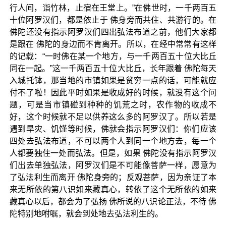
行人间，诣竹林，止宿在王堂上。”在佛世时，一千两百五
十位阿罗汉们，都是依止于 佛身旁而共住、共游行的。在
佛陀还没有指示阿罗汉们四出弘法布道之前，他们大家都
是跟在 佛陀的身边而不肯离开。所以，在经中常常有这样
的记载：“一时佛在某一个地方，与一千两百五十位大比丘
同在一起。”这一千两百五十位大比丘，长年跟着 佛陀每天
入城托钵，那当地的市镇如果是贫穷一点的话，可能就应
付不了啦！因此平时如果是收成好的时候，就没有这个问
题，可是当市镇碰到种种的饥荒之时，农作物的收成不
好，这个时候就不足以供养这么多的阿罗汉了。所以若是
遇到旱灾、饥馑等时候，佛就会指示阿罗汉们：你们应该
四处去弘法布道，不可以两个人到同一个地方去，每一个
人都要独住一处而弘法。但是，如果 佛陀没有指示阿罗汉
们出去单独弘法，阿罗汉们是不可能像菩萨一样，愿意为
了弘法利生而离开 佛陀身旁的；反观菩萨，因为亲证了本
来无所依的第八识如来藏真心，转依了这个无所依的如来
藏真心以后，都会为了弘扬 佛所说的八识论正法，不待 佛
陀特别地咐嘱，就会到处地去弘法利生的。