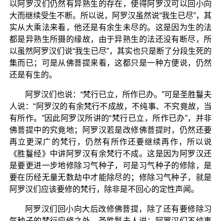
以阿罗汉们仍然有异熟生的存在，使得阿罗汉可以回小向
大而继续受生不断。所以说，阿罗汉虽然说“我生已尽”，其
实从大乘法来看，他还是有余生未尽的。这是因为生的法
都是异熟生所摄的缘故，由于异熟生的法还没有断尽，所
以虽然阿罗汉们说“我生已尽”，其实也只是断了分段生死的
集而已；可是从佛菩提来看，这都只是一种方便说，仍然
还是有生的。
阿罗汉们也说：“梵行已立，所作已办。”可是圣胜鬘夫
人说：“阿罗汉的有余梵行不成故，不纯事、不究竟故，当
有所作。”因此阿罗汉所讲的“梵行已立，所作已办”，并非
佛菩提中的究竟地；阿罗汉若是改修佛菩提时，仍然还要
再立更深广的梵行，仍然有所作还要继续再作，所以说
《胜鬘经》中讲阿罗汉有余梵行不成。这是因为阿罗汉还
是要更进一步地修除习气种子，可是习气种子的修除，是
要在历经无量无数劫中才能除尽的；修除习气种子，就是
阿罗汉们应该要修的梵行，除非是不回心的定性声闻。
阿罗汉们回小向大后改修佛菩提，除了还有要修除习
气种子的梵行应修之外，圣胜鬘夫人说：阿罗汉们不纯事