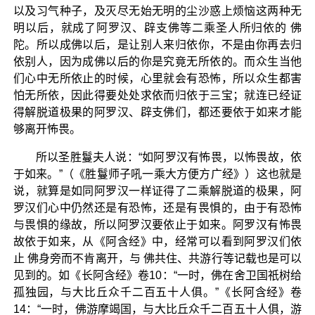
以及习气种子，及灭尽无始无明的尘沙惑上烦恼这两种无
明以后，就成了阿罗汉、辟支佛等二乘圣人所归依的 佛
陀。所以成佛以后，是让别人来归依你，不是由你再去归
依别人，因为成佛以后的你是究竟无所依的。而众生当他
们心中无所依止的时候，心里就会有恐怖，所以众生都害
怕无所依，因此得要处处求依而归依于三宝；就连已经证
得解脱道极果的阿罗汉、辟支佛们，都还要依于如来才能
够离开怖畏。
所以圣胜鬘夫人说：“如阿罗汉有怖畏，以怖畏故，依
于如来。”（《胜鬘师子吼一乘大方便方广经》）这也就是
说，就算是如同阿罗汉一样证得了二乘解脱道的极果，阿
罗汉们心中仍然还是有恐怖，还是有畏惧的，由于有恐怖
与畏惧的缘故，所以阿罗汉要依止于如来。阿罗汉有怖畏
故依于如来，从《阿含经》中，经常可以看到阿罗汉们依
止 佛身旁而不肯离开，与 佛共住、共游行等记载也是可以
见到的。如《长阿含经》卷10：“一时，佛在舍卫国祇树给
孤独园，与大比丘众千二百五十人俱。”《长阿含经》卷
14：“一时，佛游摩竭国，与大比丘众千二百五十人俱，游