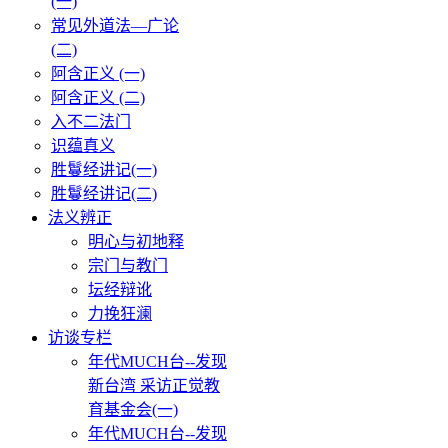
(一)
常见外道法—广论
(二)
阿含正义 (一)
阿含正义 (二)
入不二法门
识蕴真义
胜鬘经讲记(一)
胜鬘经讲记(二)
法义辨正
明心与初地释
宗门与教门
坛经辩讹
力挽狂澜
访谈专栏
年代MUCH台--发现
新台湾 采访正觉教
育基金会(一)
年代MUCH台--发现