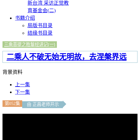
新台湾 采访正觉教
育基金会(二)
书籍介绍
局版书目录
结缘书目录
三乘菩提之胜鬘经讲记(一)
二乘人不破无始无明故，去涅槃界远
背景资料
上一集
下一集
第052集
由 正昌老师开示