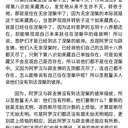
得第八识如来藏真心，发觉祂从来不生亦不灭，转依于
祂，那就是住在无余涅槃中了；因为无余涅槃的本际就是
这个如来藏真心，当菩萨现观并转依于这个如来藏真心，
就是已经住在涅槃中了，因为这时菩萨的五阴十八界都还
在，却能够现观自己本来就住在涅槃中的缘故啊！所以
说，菩萨们才是已经到达了涅槃的彼岸。反观阿罗汉与辟
支佛，他们入无余涅槃时，已经将他们自己的五阴十八界
都灭尽了，只剩下第八识如来藏自己单独存在，可是如来
藏又不会反观自己是否存在，所以说他们都不是住在涅槃
中。又因为阿罗汉与辟支佛的五阴都灭尽了，连自己都不
存在，怎么能够说有自己住在涅槃中呢？所以圣胜鬘夫人
说他们没有到达涅槃的彼岸。
因为，阿罗汉与辟支佛没有到达涅槃的彼岸缘故，所
以圣胜鬘夫人说：他们当有所断。他们要断什么？要断的
就是无始无明，进而断尽恒河沙数的上烦恼，才算是断尽
了无始无明。可是阿罗汉们都还没有跟无始无明相应，更
别提上烦恼的相应；因此阿罗汉与辟支佛还是应有所断，
所以他们的“不受后有”也是方便说，不是究竟的不受后有。