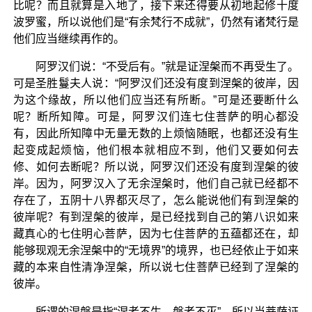
比呢？而且就算是入地了，接下来还得要从初地起修十度
波罗蜜，所以说他们是“有余梵行不成就”，仍然有诸梵行是
他们应当继续再作的。
阿罗汉们说：“不受后有。”就是证涅槃而不再受生了。
可是圣胜鬘夫人说：“阿罗汉们还没有度到涅槃的彼岸，因
为这个缘故，所以他们应当还有所断。”可是还要断什么
呢？断所知障。可是，阿罗汉们连七住菩萨的明心都没
有，因此所知障中无量无数的上烦恼随眠，也都还没有生
起变成起烦恼，他们根本就相应不到，他们又要如何去
修、如何去断呢？所以说，阿罗汉们还没有度到涅槃的彼
岸。因为，阿罗汉入了无余涅槃时，他们自己就已经都不
存在了，五阴十八界都灭尽了，怎么能说他们有到涅槃的
彼岸呢？有到涅槃的彼岸，是已经找到自己的第八识如来
藏真心的七住明心菩萨，因为七住菩萨的五蕴都还在，却
能够现观无余涅槃中的“无境界”的境界，也已经依止于如来
藏的本来自性清净涅槃，所以说七住菩萨已经到了涅槃的
彼岸。
所谓的涅槃是指“涅者不生，槃者不灭”，所以当菩萨证