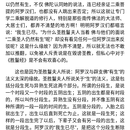
以仍然有生，不仅 佛陀认同她的说法，连已经亲证二乘菩
提的阿罗汉们，也都没有人跳出来否定；所以这就让专门
学二乘解脱道的修行人，特别是那些南传佛法的大法师、
大居士们，都弄不清楚的地方啊！明明阿罗汉们都唱言
说：“我生已尽。”为什么圣胜鬘夫人当着 佛与他们的面说
“二乘圣人仍然有生”呢？却没有看见任何一位阿罗汉出来反
驳呢？这是什么缘故？因为弄不清楚，所以就无法也不敢
加以推翻，以免被人斥责说是在毁谤圣教，但私心中对于
《胜鬘经》是不会有欢喜心的。
这也是因为圣胜鬘夫人所说：阿罗汉与辟支佛“有生”的
法义太深的缘故。圣胜鬘夫人所说关于“生”的法义，这是包
括分段生死与异熟生死这两个部分。所谓的分段生，是说
一个时段又一个时段的五阴出生；五阴的出生都是有时段
的，所以叫作分段生。异熟生没有分段，并不像五阴有这
种所谓的一段一段的时间的生。五阴是分段的，入胎之后
就出生了，出生以后直到死亡为止，这就是一段生死；这
样的一段出生完了以后，下辈子又会有另一段的出生，这
就是分段生。阿罗汉的“我生已尽”，是把这个分段生断除