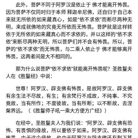
此外，菩萨不同于阿罗汉是依止于 佛才能离开怖畏。
因为菩萨不仅同时归于本师 释迦牟尼佛，还自归于自己本
来就无所依的如来藏真心，如是“依不求依”而断尽两种无
明，来成就佛地的究竟无所依而无怖畏。菩萨就是这样转
依于无所依的如来藏真心而不求依的，并以这样的“依不求
依”来断尽两种无明，所以菩萨们并不会有怖畏。所以，菩
萨的“依不求依”而无怖畏，与二乘人依止于 佛才能够离开
怖畏，这两者间是大不相同的。
那为什么说菩萨“依不求依”就能离开怖畏呢？圣胜鬘夫
人在《胜鬘经》中说：
世尊！阿罗汉、辟支佛有怖畏，是故阿罗汉、辟支佛
有余生法不尽故，有生；有余梵行不成故，不纯事、不究
竟故，当有所作；不度彼故，当有所断；以不断故，去涅
槃界远。（《胜鬘师子吼一乘大方便方广经》）
在经中，圣胜鬘夫人为我们说：“阿罗汉、辟支佛有恐
怖、有畏惧的缘故，所以要依于如来。阿罗汉、辟支佛有
怖畏，由于这个缘故，也由于阿罗汉与辟支佛还有剩下其