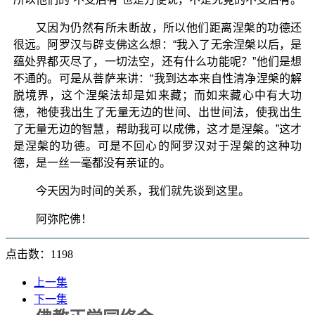
又因为仍然有所未断故，所以他们距离涅槃的功德还
很远。阿罗汉与辟支佛这么想：“我入了无余涅槃以后，是
蕴处界都灭尽了，一切法空，还有什么功能呢？”他们是想
不通的。可是从菩萨来讲：“我到达本来自性清净涅槃的解
脱境界，这个涅槃法却是如来藏；而如来藏心中有大功
德，祂使我出生了无量无边的世间、出世间法，使我出生
了无量无边的智慧，帮助我可以成佛，这才是涅槃。”这才
是涅槃的功德。可是不回心的阿罗汉对于涅槃的这种功
德，是一丝一毫都没有亲证的。
今天因为时间的关系，我们就先谈到这里。
阿弥陀佛！
点击数：1198
上一集
下一集