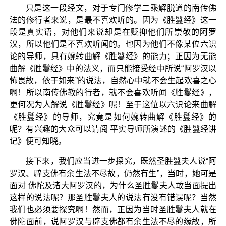
只是这一段经文，对于专门修学二乘解脱道的南传佛
法的修行者来说，是最不喜欢听的。因为《胜鬘经》这一
段是真实语，对他们来说却是在贬抑他们所崇敬的阿罗
汉，所以他们是不喜欢听闻的。也因为他们不像某位六识
论的导师，具有婉转曲解《胜鬘经》的能力；正因为无能
曲解《胜鬘经》中的法义，而只能接受经中所说“阿罗汉以
怖畏故，依于如来”的说法，自然心中就不会生起欢喜之心
啊！所以南传佛教的行者，就不会喜欢听闻《胜鬘经》，
更何况为人解说《胜鬘经》呢！至于这位以六识论来曲解
《胜鬘经》的导师，究竟是如何婉转曲解《胜鬘经》的
呢？有兴趣的大众可以请阅 平实导师所演述的《胜鬘经讲
记》便可知晓。
接下来，我们应当进一步探究，既然圣胜鬘夫人说“阿
罗汉、辟支佛有余生法不尽故，仍然有生”，当时，她可是
面对 佛陀及诸大阿罗汉的，为什么圣胜鬘夫人敢当面提出
这样的说法呢？那圣胜鬘夫人的说法有没有错误呢？当然
我们也必须要探究啊！然而，正因为当时圣胜鬘夫人就在
佛陀面前，说阿罗汉与辟支佛都有余生法不尽的缘故，所