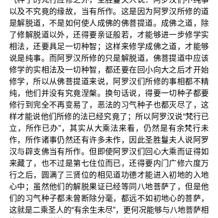
以及不究竟的缘故，当有所作。这是因为阿罗汉所修的道
是解脱道，不是如何使人成佛的佛菩提道。成佛之道，除
了修解脱道以外，还得要亲证般若，才能够进一步修学实
相法，还要具足一切种智；这样来修学成佛之道，才能够
说是纯事。而阿罗汉所修的只是解脱道，佛菩提道中应该
修学的实相法及一切种智，都还要在回小向大之后才开始
修学，所以从佛菩提道来说，阿罗汉们所修的事相都不精
纯，他们并没有究竟涅槃。换句话说，得要一切种子都要
修行到完全不再变易了，恶法的习气种子也都灭尽了，这
样才能说他们所修的法已经究竟了；所以阿罗汉说“梵行已
立，所作已办”，其实从大乘法来看，仍然是有余梵行未
作，所作诸事仍然还有许多未作，因此圣胜鬘夫人说阿罗
汉与辟支佛当有所作。但即使阿罗汉们回心大乘而证得如
来藏了，也不过是第七住位而已，还得要内门广修六度万
行之后，圆满了三贤位的相见道功德才能进入初地的入地
心中；虽然他们的解脱果证已经等同八地菩萨了，但是他
们的习气种子都未曾断除分毫，都远不如初地心的菩萨，
这就是二乘圣人的“有余生未尽”，更何况能够与八地菩萨相