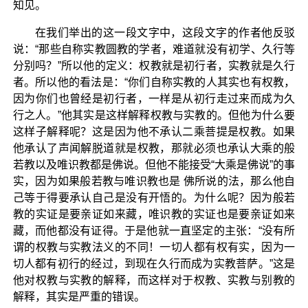
知见。
在我们举出的这一段文字中，这段文字的作者他反驳
说：“那些自称实教圆教的学者，难道就没有初学、久行等
分别吗？”所以他的定义：权教就是初行者，实教就是久行
者。所以他的看法是：“你们自称实教的人其实也有权教，
因为你们也曾经是初行者，一样是从初行走过来而成为久
行之人。”他其实是这样解释权教与实教的。但他为什么要
这样子解释呢？这是因为他不承认二乘菩提是权教。如果
他承认了声闻解脱道就是权教，那就必须也承认大乘的般
若教以及唯识教都是佛说。但他不能接受“大乘是佛说”的事
实，因为如果般若教与唯识教也是 佛所说的法，那么他自
己等于得要承认自己是没有开悟的。为什么呢？因为般若
教的实证是要亲证如来藏，唯识教的实证也是要亲证如来
藏，而他都没有证得。于是他就一直坚定的主张：“没有所
谓的权教与实教法义的不同！一切人都有权有实，因为一
切人都有初行的经过，到现在久行而成为实教菩萨。”这是
他对权教与实教的解释，而这样对于权教、实教与别教的
解释，其实是严重的错误。