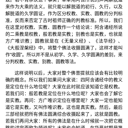
来作为大乘的法义，就只能以解脱道的初行、久行，以及
解脱道的久学圆证，作为区分权教、实教、圆教的分判标
准，反而来否定了古时祖师正确的判教标准。所以，我们
在这里对权教、实教、圆教作一个结论说：阿含诸经所说
的二乘教是权教，般若教是实教；别教也是实教，也就是
方广唯识教；圆教就是在《无量义经》、《法华经》、
《大般涅槃经》中，将整个佛法收摄圆满了，这样才能叫
作“收圆”。所以并不是从初学、久学、久学圆满的差别，来
分判权教、实教、别教、圆教等法。
这样说明以后，大家对整个佛菩提就应该会有比较明
确的概念。所以我们如果问大家说：四阿含诸经中的教义
是定位在什么地位呢？大家在此时就应该知道它是权教。
若我们问：般若教是定位在什么地位呢？大家也会了解它
是实教。再问：方广唯识定位在哪里呢？大家一定也能知
道它是实教，又叫作唯识教，这也是真实教。然后，最后
三部经就把所有佛法圆满综合收摄起来了，这就是圆教。
若我们再问大家：所有的佛法是在什么时候就一次把它概
略的讲完而称为顿说呢？大家也会知道，在华严时期是第