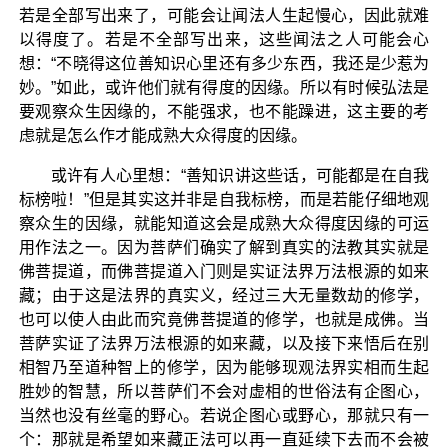
若是全部写出来了，可能会让闻法人生起慢心，因此就难
以得度了。若是不全部写出来，这些闻法之人可能会心
想：“不晓得这位善知识心里还有多少东西，我还是少惹为
妙。”如此，或许他们就有得度的因缘。所以有时候弘法是
要观察众生因缘的，不能强求，也不能躁进，这主要的考
虑就是怎么作才能成熟大众得度的因缘。
或许有人心里想：“善知识讲这些话，可能都是在自我
标榜啦！”但是其实这并非是自我标榜，而是若能仔细地观
察众生的因缘，就能知道这会是成熟大众得度因缘的可运
用作法之一。因为菩萨们确实了解到真实的法教其实就是
佛菩提道，而佛菩提道入门则是实证法界万法根源的如来
藏；由于这是法界的真实义，经过三大无量数劫的修学，
也可以使人由此而究竟佛菩提道的修学，也就是成佛。当
菩萨实证了法界万法根源的如来藏，以及接下来悟后在别
相智乃至道种智上的修学，因为能够现观法界实相而生起
胜妙的智慧，所以菩萨们不会对虚相的世俗法有企图心，
当然也没有丝毫的野心。若说企图心或野心，那就只有一
个：那就是希望如来藏正法可以再一直延续下去而不会被