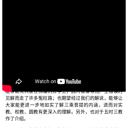
文字內容
各位观众朋友以及菩萨们：阿弥陀佛！
今天我们继续来探讨“三乘菩提之胜鬘经讲记”这个单
元。针对这个主题，我们是依据 平实导师所著《胜鬘经讲
记》第一辑的内容来为大家说明。
上一集为大家说明了圆教、实教以及权教的差别，为
什么要讲圆教、实教以及权教的差别呢？目的是想要使大
家都对整体的佛法有深入的理解；也希望这些判教的法
义，能够帮助大家有能力分辨出什么才是真实的佛法；也
能够避免大家在佛道的修学上，因为被误导而产生错误的
见解而走了许多冤枉路；也期望经过我们的解说，能够让
大家能更进一步地如实了解三乘菩提的内涵，进而对实
教、权教、圆教有更深入的理解。另外，也对于五时三教
作了介绍。