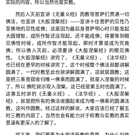
实际的内容，所以当然也是实教。
然后入灭前宣讲《无量义经》而教导菩萨们贯通一切
佛法，也宣讲《大般涅槃经》——宣讲十住菩萨的见性乃
至佛地的见性成佛；这是因为最后身菩萨明心时只能发起
大圆镜智，成所作智还没现起，还不能成佛；得要等到眼
见佛性时候，成所作智才能现起，那时才算是成为究竟
佛；所以佛入灭前，必须要讲《大般涅槃经》的眼见佛
性。《大般涅槃经》讲完了，《无量义经》、《法华经》
也已经在更早的时候讲完了，这个时候整个佛法就都讲解
圆满了，一代时教至此也就讲解圆满了，这就是圆教；这
是把三乘菩提收归唯一佛乘而圆满了，就是入涅槃的时候
了，所以 佛陀就示现入涅槃，这已经是第五时也圆满了。
这第五时讲的《无量义经》、《法华经》、《大般涅槃
经》，就是把所有的佛法收摄起来成为唯一佛乘的圆满法
教，这叫作圆教。经过这样的解说，大家应该已经了解五
时三教的内容了，当然也会有能力对于权教与实教的真实
意涵有更深入的了解了。
接下来，我们要再为大家讲渐教的意思。为什么叫作