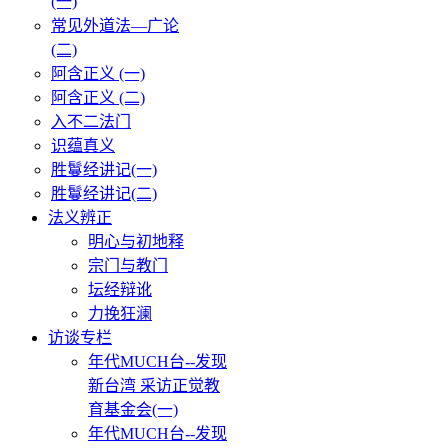
(一)
常见外道法—广论
(二)
阿含正义 (一)
阿含正义 (二)
入不二法门
识蕴真义
胜鬘经讲记(一)
胜鬘经讲记(二)
法义辨正
明心与初地释
宗门与教门
坛经辩讹
力挽狂澜
访谈专栏
年代MUCH台--发现
新台湾 采访正觉教
育基金会(一)
年代MUCH台--发现