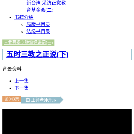
新台湾 采访正觉教
育基金会(二)
书籍介绍
局版书目录
结缘书目录
三乘菩提之胜鬘经讲记(一)
五时三教之正说(下)
背景资料
上一集
下一集
第043集
由 正彝老师开示