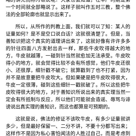
一个时间就全部略说了。这样子就叫作五时三教，整个佛
法的全部轮廓也就显示出来了。
所以，从所作的判教上面，我们就可以了知：某人的
证量如何？是不是空口说白话？这就很清楚了。但是，当
善知识把这个真实的道理讲出来了，这就好像有许许多多
的针往四面八方发射出去一样，那些牛皮吹得越大的地
方，牛皮就越薄，一碰到针当然就愈加无法承受。牛皮吹
得小的地方，就会觉得比较不会有所感觉，他们牛皮还很
小、还很厚，细针戳不破它；就算戳到了也不打紧，因为
并不是故意要把牛皮吹大。但如果硬是把牛皮吹得很大，
牛皮一定很薄，碰到这些细针一戳就破了。所以这些把牛
皮吹得很大的地方，对于善知识所说出来的真实理当然一
定会有所抵制与反应，所以他们可能就会造谣、辱骂与诽
谤说出真实理的善知识，而这也都算是可预期的。
这就是说，佛法的修证不该吹牛皮，有多少证量就讲
多少，但是最好保留一、二分不讲，不要十分都写出来；
这样作不是因为私心害怕闻法的人胜过自己，而是考虑到