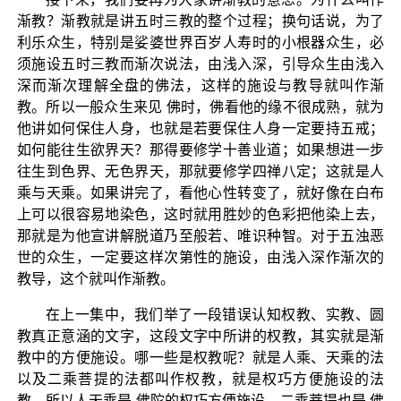
渐教？渐教就是讲五时三教的整个过程；换句话说，为了
利乐众生，特别是娑婆世界百岁人寿时的小根器众生，必
须施设五时三教而渐次说法，由浅入深，引导众生由浅入
深而渐次理解全盘的佛法，这样的施设与教导就叫作渐
教。所以一般众生来见 佛时，佛看他的缘不很成熟，就为
他讲如何保住人身，也就是若要保住人身一定要持五戒；
如何能往生欲界天？那得要修学十善业道；如果想进一步
往生到色界、无色界天，那就要修学四禅八定；这就是人
乘与天乘。如果讲完了，看他心性转变了，就好像在白布
上可以很容易地染色，这时就用胜妙的色彩把他染上去，
那就是为他宣讲解脱道乃至般若、唯识种智。对于五浊恶
世的众生，一定要这样次第性的施设，由浅入深作渐次的
教导，这个就叫作渐教。
在上一集中，我们举了一段错误认知权教、实教、圆
教真正意涵的文字，这段文字中所讲的权教，其实就是渐
教中的方便施设。哪一些是权教呢？就是人乘、天乘的法
以及二乘菩提的法都叫作权教，就是权巧方便施设的法
教。所以人天乘是 佛陀的权巧方便施设，二乘菩提也是 佛