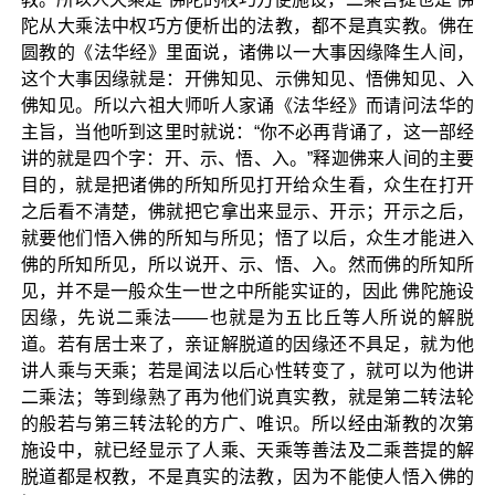
陀从大乘法中权巧方便析出的法教，都不是真实教。佛在
圆教的《法华经》里面说，诸佛以一大事因缘降生人间，
这个大事因缘就是：开佛知见、示佛知见、悟佛知见、入
佛知见。所以六祖大师听人家诵《法华经》而请问法华的
主旨，当他听到这里时就说：“你不必再背诵了，这一部经
讲的就是四个字：开、示、悟、入。”释迦佛来人间的主要
目的，就是把诸佛的所知所见打开给众生看，众生在打开
之后看不清楚，佛就把它拿出来显示、开示；开示之后，
就要他们悟入佛的所知与所见；悟了以后，众生才能进入
佛的所知所见，所以说开、示、悟、入。然而佛的所知所
见，并不是一般众生一世之中所能实证的，因此 佛陀施设
因缘，先说二乘法——也就是为五比丘等人所说的解脱
道。若有居士来了，亲证解脱道的因缘还不具足，就为他
讲人乘与天乘；若是闻法以后心性转变了，就可以为他讲
二乘法；等到缘熟了再为他们说真实教，就是第二转法轮
的般若与第三转法轮的方广、唯识。所以经由渐教的次第
施设中，就已经显示了人乘、天乘等善法及二乘菩提的解
脱道都是权教，不是真实的法教，因为不能使人悟入佛的