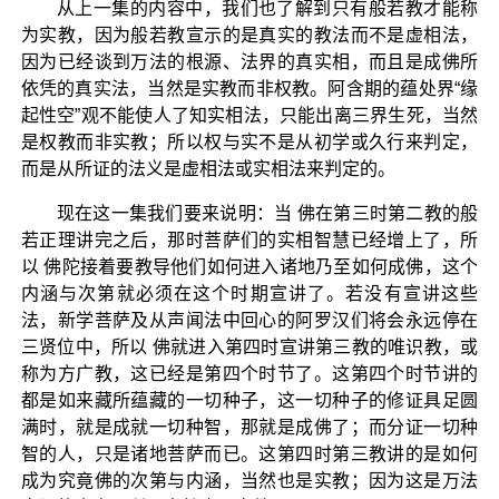
从上一集的内容中，我们也了解到只有般若教才能称
为实教，因为般若教宣示的是真实的教法而不是虚相法，
因为已经谈到万法的根源、法界的真实相，而且是成佛所
依凭的真实法，当然是实教而非权教。阿含期的蕴处界“缘
起性空”观不能使人了知实相法，只能出离三界生死，当然
是权教而非实教；所以权与实不是从初学或久行来判定，
而是从所证的法义是虚相法或实相法来判定的。
现在这一集我们要来说明：当 佛在第三时第二教的般
若正理讲完之后，那时菩萨们的实相智慧已经增上了，所
以 佛陀接着要教导他们如何进入诸地乃至如何成佛，这个
内涵与次第就必须在这个时期宣讲了。若没有宣讲这些
法，新学菩萨及从声闻法中回心的阿罗汉们将会永远停在
三贤位中，所以 佛就进入第四时宣讲第三教的唯识教，或
称为方广教，这已经是第四个时节了。这第四个时节讲的
都是如来藏所蕴藏的一切种子，这一切种子的修证具足圆
满时，就是成就一切种智，那就是成佛了；而分证一切种
智的人，只是诸地菩萨而已。这第四时第三教讲的是如何
成为究竟佛的次第与内涵，当然也是实教；因为这是万法