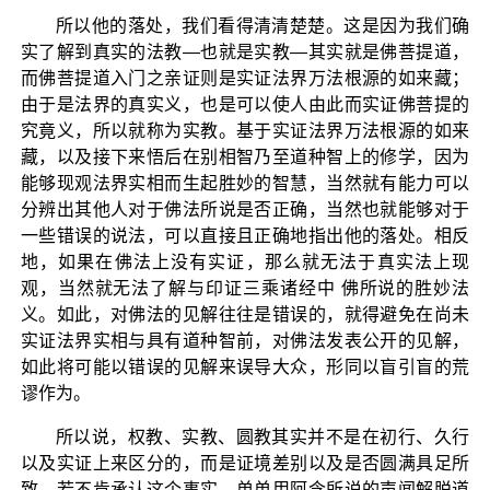
所以他的落处，我们看得清清楚楚。这是因为我们确
实了解到真实的法教—也就是实教—其实就是佛菩提道，
而佛菩提道入门之亲证则是实证法界万法根源的如来藏；
由于是法界的真实义，也是可以使人由此而实证佛菩提的
究竟义，所以就称为实教。基于实证法界万法根源的如来
藏，以及接下来悟后在别相智乃至道种智上的修学，因为
能够现观法界实相而生起胜妙的智慧，当然就有能力可以
分辨出其他人对于佛法所说是否正确，当然也就能够对于
一些错误的说法，可以直接且正确地指出他的落处。相反
地，如果在佛法上没有实证，那么就无法于真实法上现
观，当然就无法了解与印证三乘诸经中 佛所说的胜妙法
义。如此，对佛法的见解往往是错误的，就得避免在尚未
实证法界实相与具有道种智前，对佛法发表公开的见解，
如此将可能以错误的见解来误导大众，形同以盲引盲的荒
谬作为。
所以说，权教、实教、圆教其实并不是在初行、久行
以及实证上来区分的，而是证境差别以及是否圆满具足所
致。若不肯承认这个事实，单单用阿含所说的声闻解脱道