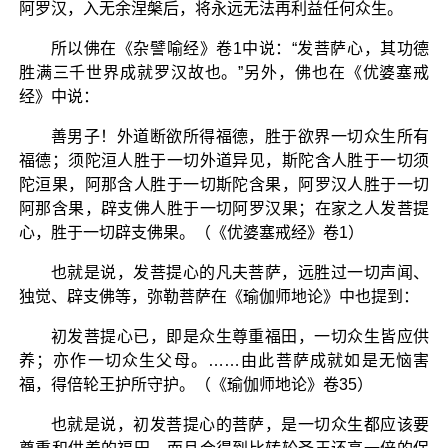
阿罗汉，入无余涅槃后，将永远无法再利益任何众生。
所以佛在《杂譬喻经》卷1中说：“发菩萨心，其功德
胜满三千世界成就罗汉故也。”另外，佛也在《优婆塞戒
经》中说：
善男子！外道断欲所得福德，胜于欲界一切众生所有
福德；须陀洹人胜于一切外道异见，斯陀含人胜于一切须
陀洹果，阿那含人胜于一切斯陀含果，阿罗汉人胜于一切
阿那含果，辟支佛人胜于一切阿罗汉果；在家之人发菩提
心，胜于一切辟支佛果。（《优婆塞戒经》卷1）
也就是说，发菩提心的凡夫菩萨，远胜过一切声闻、
独觉、辟支佛等，弥勒菩萨在《瑜伽师地论》中也提到：
初发菩提心已，即是众生尊重福田，一切众生皆应供
养；亦作一切众生父母。……由此菩萨成就如是无恼害
福，得倍轮王护所守护。（《瑜伽师地论》卷35）
也就是说，初发菩提心的菩萨，是一切众生都应该要