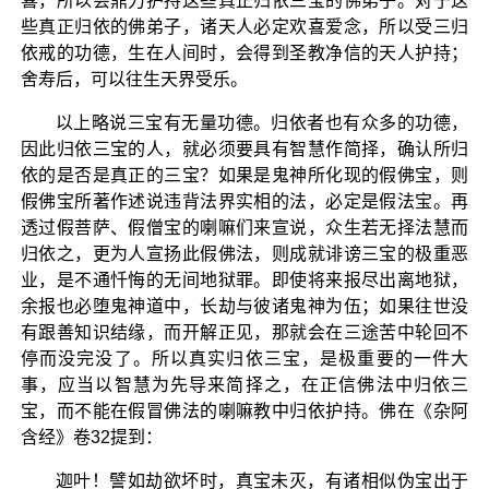
喜，所以会鼎力护持这些真正归依三宝的佛弟子。对于这
些真正归依的佛弟子，诸天人必定欢喜爱念，所以受三归
依戒的功德，生在人间时，会得到圣教净信的天人护持；
舍寿后，可以往生天界受乐。
以上略说三宝有无量功德。归依者也有众多的功德，
因此归依三宝的人，就必须要具有智慧作简择，确认所归
依的是否是真正的三宝？如果是鬼神所化现的假佛宝，则
假佛宝所著作述说违背法界实相的法，必定是假法宝。再
透过假菩萨、假僧宝的喇嘛们来宣说，众生若无择法慧而
归依之，更为人宣扬此假佛法，则成就诽谤三宝的极重恶
业，是不通忏悔的无间地狱罪。即使将来报尽出离地狱，
余报也必堕鬼神道中，长劫与彼诸鬼神为伍；如果往世没
有跟善知识结缘，而开解正见，那就会在三途苦中轮回不
停而没完没了。所以真实归依三宝，是极重要的一件大
事，应当以智慧为先导来简择之，在正信佛法中归依三
宝，而不能在假冒佛法的喇嘛教中归依护持。佛在《杂阿
含经》卷32提到：
迦叶！譬如劫欲坏时，真宝未灭，有诸相似伪宝出于