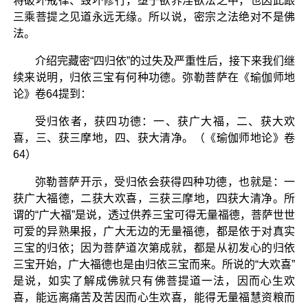
将破坏戒律、毁坏修行，堕于欲界淫欲法之中，也因此跟
三乘菩提之见道永远无缘。所以说，密宗之法绝对不是佛
法。
介绍完藏密“四归依”的过失及严重性后，接下来我们继
续来说明，归依三宝有何种功德。弥勒菩萨在《瑜伽师地
论》卷64提到：
受归依者，获四功德：一、获广大福，二、获大欢
喜，三、获三摩地，四、获大清净。（《瑜伽师地论》卷
64）
弥勒菩萨开示，受归依会获得四种功德，也就是：一
获广大福德，二获大欢喜，三获三摩地，四获大清净。所
谓的“广大福”是说，透过供养三宝可得无量福德，菩萨世世
可爱的异熟果报，广大无边的无量福德，都是依于对真实
三宝的归依；因为菩萨道次第成就，都是从初发心的归依
三宝开始，广大福德也是由归依三宝而来。所说的“大欢喜”
是说，如实了解成佛就只有佛菩提道一法，因而心生欢
喜，能远离痛苦及苦因而心生欢喜，能得无量福慧资粮而