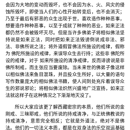
会因为大地的变动而毁坏，也不会因为水、火、风灾的侵
蚀所毁坏，即使当人们的心性开始转变后，也不会消灭；
乃至于最后有邪恶的众生出现于世，喜欢造作种种恶事，
想要造作种种恶事，以至于成就了种种的恶业，如来正法
都仍然不会被毁坏灭尽。但是当许多佛弟子将相似佛法坚
持说是如来正法，同时把如来正法毁谤倒说成非法、邪
法、非佛所说之法；将外道假冒佛法所施设的戒律，假称
为 佛陀所施设的戒律，来误导众生去行持；这些非 佛陀所
设的戒律，对于 如来所施设的清净戒律，反而诽谤说是非
佛所制戒，而主张应当要废除。当未来世的佛弟子像这样
以相似佛法来鱼目混珠，并且投众生所好，以大量的语句
写作数量庞大的相似佛法书籍，使人间到处充斥着误导众
生的邪说邪论；将相似佛法炽然兴盛地广泛宣扬，如来正
法就这样子在这种情况之下渐渐地灭没了。
所以大家应该更了解西藏密宗的本质，他们所说的金
刚戒、三昧耶戒，他们所说的持戒清净，与正统佛教说的
持戒清净，意思完全相反；它就是外道法，绝对不是佛
法。他们的一切法义本质，都是在双身法的乐空双运基础