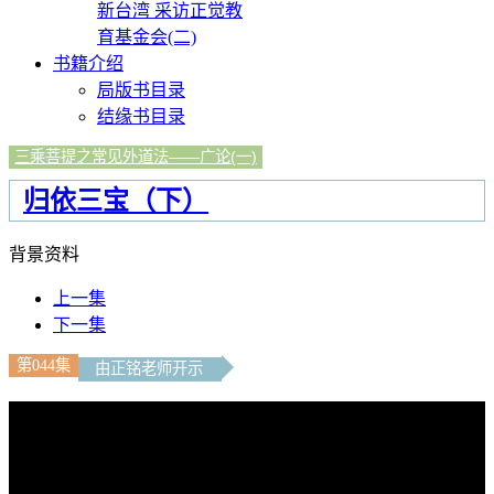
新台湾 采访正觉教
育基金会(二)
书籍介绍
局版书目录
结缘书目录
三乘菩提之常见外道法——广论(一)
归依三宝（下）
背景资料
上一集
下一集
第044集
由正铭老师开示
文字內容