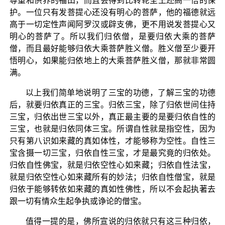
尊重和供养的福田，而且会得到比转轮圣王还高一倍的保
护。一位只有发菩提心还没有明心的菩萨，他的福德就远
高于一切定性声闻阿罗汉或辟支佛，更不用说发菩提心又
明心的菩萨了。所以我们归依僧，是要归依大乘的菩萨
僧，而且最好能够归依大乘菩萨胜义僧。胜义僧至少要开
悟明心，如果能归依地上的大乘菩萨胜义僧，那就非常圆
满。
以上我们简单地说明了三宝的功德，了解三宝的功德
后，就要归依真正的三宝。归依三宝，除了归依世间住持
三宝，归依出世三宝以外，真正最主要的是要归依自性的
三宝，也就是归依同体三宝。所谓自性就是指空性，因为
只有第八识如来藏的真如体性，才能够称为空性。自性三
宝含摄一切三宝，归依自性三宝，才是最究竟的归依处。
归依自性佛宝，就是归依空性心如来藏；归依自性法宝，
就是归依空性心如来藏所有的妙法；归依自性僧宝，就是
归依于能够转依如来藏的真如性佛性，所以不会起执著去
跟一切有情众生起争执或诤论的僧宝。
值得一提的是，佛所宣说的归依就只有这三种归依，