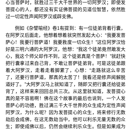
心当菩萨时，就胜过三千大千世界的一切阿罗汉；即使发
菩提心的人，都还没有实证佛菩提的见道位智慧，依然胜
过一切定性声闻阿罗汉或辟支佛。
例如《杂譬喻经》卷1有提到：有一位徒弟背着行囊，
在阿罗汉后面走，他想着想着就突然发起大心：“我要发菩
萨心！我要行菩萨道！我要救度一切众生！”这位阿罗汉恰
好是三明六通的大阿罗汉，他想：“我这个徒弟竟然敢发大
心，我这个师父却作不到，这个徒弟真是个菩萨！”就赶快
把行囊拿过来自己背，不敢让菩萨徒弟背。可是这徒弟跟
着大阿罗汉，走着走着脚累了，心想：“走路就这么辛苦
了，还要行菩萨道，那真的太苦了！我看还是修声闻解脱
道好了。”大阿罗汉马上就知道了，随即又把行囊还给徒弟
背了，这样来来回回总共三次。从这里就知道，发菩提心
真的是不容易啊！佛在这个故事的最后也说到，一个人发
菩萨心的功德，胜过满三千大千世界的众生成为定性声闻
阿罗汉，为什么呢？因为发菩提心的众生，将来修行无数
劫后会成佛，在这无数劫当中，他可以利乐无量无数的众
生；即使成佛以后，仍然会继续利乐众生。但是如果成为