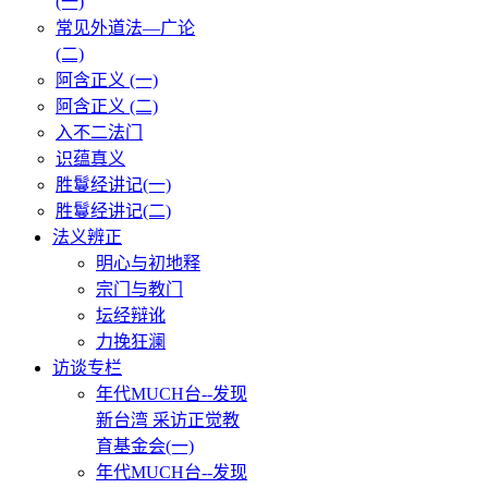
(一)
常见外道法—广论
(二)
阿含正义 (一)
阿含正义 (二)
入不二法门
识蕴真义
胜鬘经讲记(一)
胜鬘经讲记(二)
法义辨正
明心与初地释
宗门与教门
坛经辩讹
力挽狂澜
访谈专栏
年代MUCH台--发现
新台湾 采访正觉教
育基金会(一)
年代MUCH台--发现