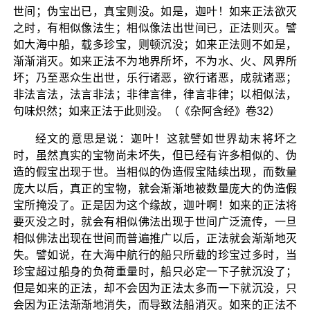
世间；伪宝出已，真宝则没。如是，迦叶！如来正法欲灭
之时，有相似像法生；相似像法出世间已，正法则灭。譬
如大海中船，载多珍宝，则顿沉没；如来正法则不如是，
渐渐消灭。如来正法不为地界所坏，不为水、火、风界所
坏；乃至恶众生出世，乐行诸恶，欲行诸恶，成就诸恶；
非法言法，法言非法；非律言律，律言非律；以相似法，
句味炽然；如来正法于此则没。（《杂阿含经》卷32）
经文的意思是说：迦叶！这就譬如世界劫末将坏之
时，虽然真实的宝物尚未坏失，但已经有许多相似的、伪
造的假宝出现于世。当相似的伪造假宝陆续出现，而数量
庞大以后，真正的宝物，就会渐渐地被数量庞大的伪造假
宝所掩没了。正是因为这个缘故，迦叶啊！如来的正法将
要灭没之时，就会有相似佛法出现于世间广泛流传，一旦
相似佛法出现在世间而普遍推广以后，正法就会渐渐地灭
失。譬如说，在大海中航行的船只所载的珍宝过多时，当
珍宝超过船身的负荷重量时，船只必定一下子就沉没了；
但是如来的正法，却不会因为正法太多而一下就沉没，只
会因为正法渐渐地消失，而导致法船消灭。如来的正法不