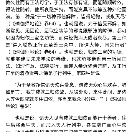
教久住而有正法可学，于正法有修有证，而能随顺转依，
得法住随转，他所哀愍护持，而能资具不缺等五种外他圆
满。第二种是“于一切种邪信解障，皆得轻微，或永灭尽”
（《瑜伽师地论》卷64）。也就是说，对于信受邪解，如
断常见、无因论、恶取空等等的邪说跟邪法的障碍，都可
以因为归依三宝之功德，而得轻微消灭或者永尽。第三种
是“得入聪叡正行正至善士众中，所谓大师、同梵行者”
（《瑜伽师地论》卷64）。也就是说，归依三宝的功德，
就能够建立未来学法的善缘，也就能够亲近善士听闻正
法，如理作意、法随法行，而趣入亲近诸佛菩萨，及正行
正至的清净贤善之佛弟子行列中。第四种是说
“为于圣教净信诸天欢喜爱念，谓彼天众心生欢喜，唱
如是言：‘我等成就三归依故，从彼处没，来生此间，是诸
人等今既成就多住归依，亦当来我众同分中。’”（《瑜伽师
地论》卷64）
也就是说，诸天人见有成就三归依而能行十善者，往
生后将会生天，而加入天人行列中，眷属增广而心生欢