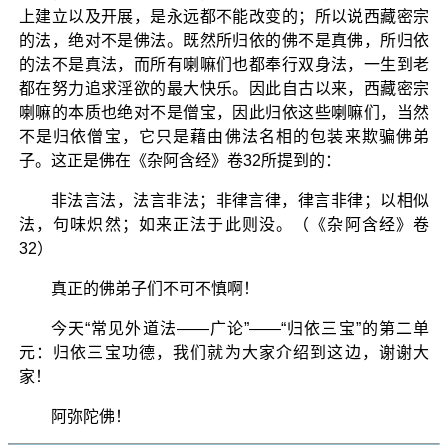
上建立以及开展，是永远都不能改变的；所以说西藏密宗
的法，绝对不是佛法。既然所归依的佛不是真佛，所归依
的法不是真法，而所有喇嘛们也都奉行双身法，一生到老
都在努力追求淫欲的最大快乐。因此自古以来，西藏密宗
喇嘛的本质也绝对不是僧宝，因此归依这些喇嘛们，当然
不是归依僧宝，它只是藉由佛法名相的包装来欺骗佛弟
子。这正是佛在《杂阿含经》卷32所提到的：
非法言法，法言非法；非律言律，律言非律；以相似
法，句味炽然；如来正法于此则没。（《杂阿含经》卷
32）
真正的佛弟子们不可不慎啊！
今天“常见外道法——广论”——“归依三宝”的第二单
元：归依三宝功德，我们就为大家介绍到这边，谢谢大
家！
阿弥陀佛！