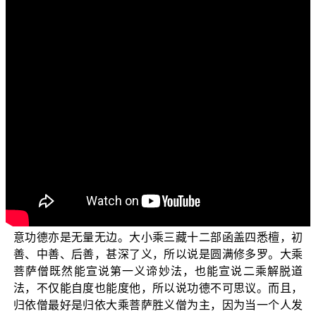
各位菩萨：阿弥陀佛！
首先祝福大家：心想事成，福慧增长！
“常见外道——广论”，今天我们要来介绍“归依三宝”的
第二单元：归依三宝功德。
要谈归依三宝的功德之前，我们先来介绍三宝的功
德，《庐山莲宗宝鉴》卷10提到：
十方薄伽梵，圆满修多罗，大乘菩萨僧，功德难思
议。（《庐山莲宗宝鉴》卷10）
佛有三十二大人相，八十种随形好，法相庄严，身语
意功德亦是无量无边。大小乘三藏十二部函盖四悉檀，初
善、中善、后善，甚深了义，所以说是圆满修多罗。大乘
菩萨僧既然能宣说第一义谛妙法，也能宣说二乘解脱道
法，不仅能自度也能度他，所以说功德不可思议。而且，
归依僧最好是归依大乘菩萨胜义僧为主，因为当一个人发