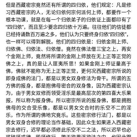
但是西藏密宗竟然还有所谓的四归依，他们规定：凡是修
习西藏密宗的人，无论归依何宗何派何上师，都要作一个
根本功课，就是在每一个归依弟子的归依证上面都印有了
“四归依”，而且至少要念四归依十万遍。往往他们的信徒都
已经持诵数百万遍之多，他们认为只要终身归依“四归依”，
也一样可以得到解脱。他们的四归依是：归依金刚上师、
归依佛、归依法、归依僧。竟然在佛法僧三宝之上，再安
个金刚上师，竟然将所谓的金刚上师放在无上正等正觉的
佛之上，真的是让人匪夷所思！如果金刚上师证量高于
佛，佛就不能称为无上正等正觉，更何况西藏密宗所说的
即身成佛的法门，都是以男女双身修法为骨干。所谓的五
方佛的报身，都是抱佛母密合的双身像，因为西藏密宗认
为，由于男女双修而领受淫乐是最高层次的第四喜大乐果
报，所以称为报身佛。所以密宗所说的报身佛，都是拥抱
佛母的交合受乐像，都是以男女交合时的乐空不二的淫
乐，作为所谓的佛地究竟乐。这些密宗修行法门，都是以
男女双身合修的理论当作基础，因此众生如果进入西藏密
宗去修行，迟早都必须修此乐空不二之法，所以迟早也必