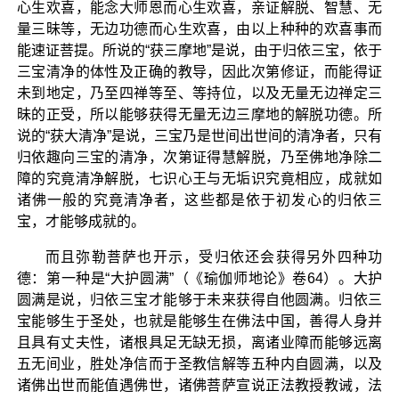
心生欢喜，能念大师恩而心生欢喜，亲证解脱、智慧、无
量三昧等，无边功德而心生欢喜，由以上种种的欢喜事而
能速证菩提。所说的“获三摩地”是说，由于归依三宝，依于
三宝清净的体性及正确的教导，因此次第修证，而能得证
未到地定，乃至四禅等至、等持位，以及无量无边禅定三
昧的正受，所以能够获得无量无边三摩地的解脱功德。所
说的“获大清净”是说，三宝乃是世间出世间的清净者，只有
归依趣向三宝的清净，次第证得慧解脱，乃至佛地净除二
障的究竟清净解脱，七识心王与无垢识究竟相应，成就如
诸佛一般的究竟清净者，这些都是依于初发心的归依三
宝，才能够成就的。
而且弥勒菩萨也开示，受归依还会获得另外四种功
德：第一种是“大护圆满”（《瑜伽师地论》卷64）。大护
圆满是说，归依三宝才能够于未来获得自他圆满。归依三
宝能够生于圣处，也就是能够生在佛法中国，善得人身并
且具有丈夫性，诸根具足无缺无损，离诸业障而能够远离
五无间业，胜处净信而于圣教信解等五种内自圆满，以及
诸佛出世而能值遇佛世，诸佛菩萨宣说正法教授教诫，法