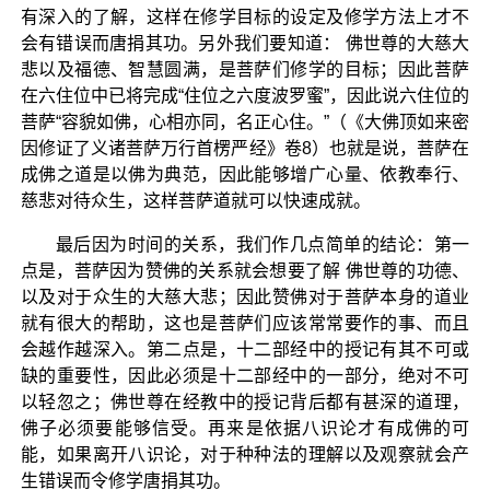
有深入的了解，这样在修学目标的设定及修学方法上才不
会有错误而唐捐其功。另外我们要知道： 佛世尊的大慈大
悲以及福德、智慧圆满，是菩萨们修学的目标；因此菩萨
在六住位中已将完成“住位之六度波罗蜜”，因此说六住位的
菩萨“容貌如佛，心相亦同，名正心住。”（《大佛顶如来密
因修证了义诸菩萨万行首楞严经》卷8）也就是说，菩萨在
成佛之道是以佛为典范，因此能够增广心量、依教奉行、
慈悲对待众生，这样菩萨道就可以快速成就。
最后因为时间的关系，我们作几点简单的结论：第一
点是，菩萨因为赞佛的关系就会想要了解 佛世尊的功德、
以及对于众生的大慈大悲；因此赞佛对于菩萨本身的道业
就有很大的帮助，这也是菩萨们应该常常要作的事、而且
会越作越深入。第二点是，十二部经中的授记有其不可或
缺的重要性，因此必须是十二部经中的一部分，绝对不可
以轻忽之；佛世尊在经教中的授记背后都有甚深的道理，
佛子必须要能够信受。再来是依据八识论才有成佛的可
能，如果离开八识论，对于种种法的理解以及观察就会产
生错误而令修学唐捐其功。