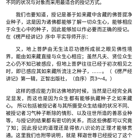
不同的状况与对象而采用最适合的授记方式。
我们也要知道，授记是基于如来藏中含藏的佛菩提净
业种子，这是因为诸佛都能够了解一切众生心，能够相应
于众生心中的种子，因此能够加以作必要而正确的授记。
在《楞严经讲记》序中 平实导师开示：
又，地上菩萨由无生法忍功德所成就之眼见佛性境
界，能由如来藏直接与众生心相应；虽然凡夫、贤位众生
之心仍不知已被感应，但地上菩萨往往已经于初次相见之
时，即已感应其如来藏所流注之种子，……。（《楞严经
讲记》第一辑，正智出版社，（自序）页3～4。）
这样的感应能力到达佛地的时候，当然是已经完全具
足显发，而这也是因为众生都有能够执藏种子之如来藏
心。 所以包括被授记者与其所摄受众生结缘的状况不同、
被授记者习气种子断除的情形、以及往世所造的善恶业种
等，与授记的结果都有密切的关系，而这些佛都可以究竟
了知；因此授记的道理还是得依八识论的正理才能够贯
通。这里我们也附带说明，就是 释迦世尊已经授记了这个