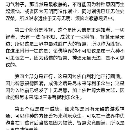
习气种子，那当然是最寂静的，不可能因为种种原因而生
起烦恼、或者因为无明而造作诸业；同时诸佛已证无住处
涅槃，所以说永远住于无有无明、烦恼之寂静境界中。
第三个部分是胜智，这个是因为佛是正遍知者、一切
智者，无有一法而不知，成就了一切种智，智慧无量无
边；所以这是三界中最殊胜广大的智慧，所以称为胜智。
在这里附带一提的是：诸佛境界的不可思议是属于六种不
可思议之一，因为诸佛的智慧、神通无量无边，是不可思
议的。
第四个部分是正行，这是因为佛自利利他正行圆满，
因此智慧福德圆满，成佛之后是尽未来际利乐众生；这是
因为入地前已经发了十无尽愿，加上佛世尊大慈大悲，因
此能够尽未来际以三乘菩提利乐众生。
第五个就是属于威德，如来祂是具有无碍的游戏神
通，可以种种的方便善巧来利乐众生，可以在十法界中优
游自在；这背后当然是因为福德、智慧究竟圆满，所以是
三界中威德最尊。