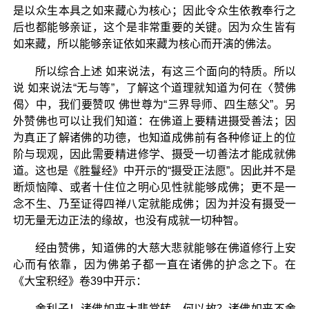
是以众生本具之如来藏心为核心；因此令众生依教奉行之
后也都能够亲证，这个是非常重要的关键。因为众生皆有
如来藏，所以能够亲证依如来藏为核心而开演的佛法。
所以综合上述 如来说法，有这三个面向的特质。所以
说 如来说法“无与等”，了解这个道理就知道为何在〈赞佛
偈〉中，我们要赞叹 佛世尊为“三界导师、四生慈父”。另
外赞佛也可以让我们知道：在佛道上要精进摄受善法；因
为真正了解诸佛的功德，也知道成佛前有各种修证上的位
阶与现观，因此需要精进修学、摄受一切善法才能成就佛
道。这也是《胜鬘经》中开示的“摄受正法愿”。因此并不是
断烦恼障、或者十住位之明心见性就能够成佛；更不是一
念不生、乃至证得四禅八定就能成佛；因为并没有摄受一
切无量无边正法的缘故，也没有成就一切种智。
经由赞佛，知道佛的大慈大悲就能够在佛道修行上安
心而有依靠，因为佛弟子都一直在诸佛的护念之下。在
《大宝积经》卷39中开示：
舍利子！诸佛如来大悲常转。何以故？诸佛如来不舍