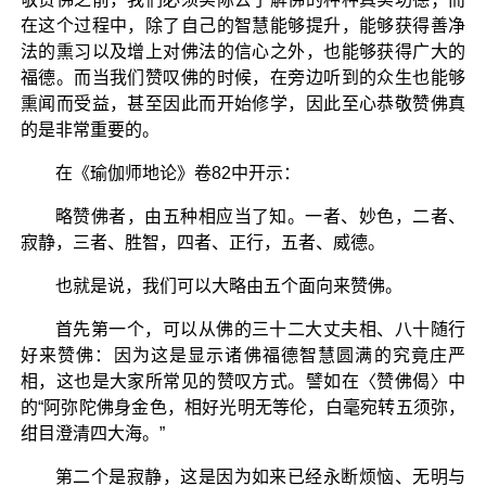
在这个过程中，除了自己的智慧能够提升，能够获得善净
法的熏习以及增上对佛法的信心之外，也能够获得广大的
福德。而当我们赞叹佛的时候，在旁边听到的众生也能够
熏闻而受益，甚至因此而开始修学，因此至心恭敬赞佛真
的是非常重要的。
在《瑜伽师地论》卷82中开示：
略赞佛者，由五种相应当了知。一者、妙色，二者、
寂静，三者、胜智，四者、正行，五者、威德。
也就是说，我们可以大略由五个面向来赞佛。
首先第一个，可以从佛的三十二大丈夫相、八十随行
好来赞佛：因为这是显示诸佛福德智慧圆满的究竟庄严
相，这也是大家所常见的赞叹方式。譬如在〈赞佛偈〉中
的“阿弥陀佛身金色，相好光明无等伦，白毫宛转五须弥，
绀目澄清四大海。”
第二个是寂静，这是因为如来已经永断烦恼、无明与