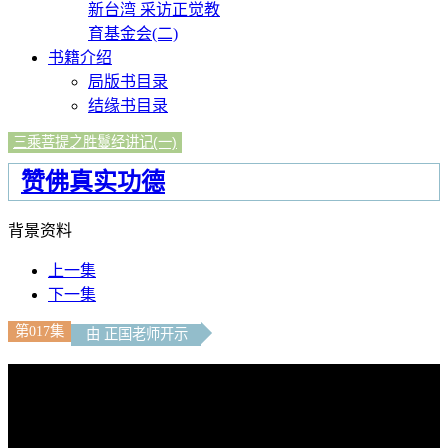
新台湾 采访正觉教
育基金会(二)
书籍介绍
局版书目录
结缘书目录
三乘菩提之胜鬘经讲记(一)
赞佛真实功德
背景资料
上一集
下一集
第017集
由 正国老师开示