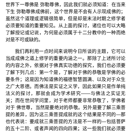
世界下一尊佛是 弥勒尊佛，因此我们就必须知道：在当来
下生 弥勒尊佛成佛前，这个世界是不会有人示现成佛的；
虽然这个道理或逻辑很简单，但是却是末法时期之修学者
必须要知道的重要知见。从上面的探讨，诸位也可以大略
了解授记或记说，为何是必须属于十二分教中的一种而绝
对是不可或缺的。
我们再利用一点时间来说明今日所谈的主题，它可以
当成成佛之道上修学的重要内涵之一。那除了上述所讨论
的内容之外，依据对于佛真实功德的探究，我们也必须要
了解下列几点：第一个是，了解对于佛的恭敬是学佛的必
要条件；这是因为知道佛的福德智慧圆满、以及对于众生
之广大恩德。而佛法是实证之义学，因此如果只是作单纯
法义的探讨，那就会成为学术研究——与佛法之实证无
关；而在世间学问里，对于老师都要非常恭敬了，学佛者
对于 佛世尊，当然是要绝对的恭敬。另外是要了解三乘菩
提的差异，因为这三乘菩提成就的这个结果是不同的—那
也代表说：要成就三乘菩提的方法是不一样的—包括菩萨
的五十二阶、或者声闻的四向四果；这一些我们就必须要