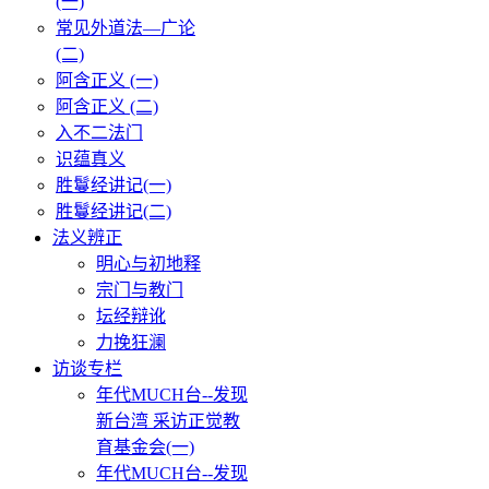
(一)
常见外道法—广论
(二)
阿含正义 (一)
阿含正义 (二)
入不二法门
识蕴真义
胜鬘经讲记(一)
胜鬘经讲记(二)
法义辨正
明心与初地释
宗门与教门
坛经辩讹
力挽狂澜
访谈专栏
年代MUCH台--发现
新台湾 采访正觉教
育基金会(一)
年代MUCH台--发现