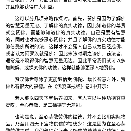
并且能够获得广大利益。
这可以分几项来略作探讨。首先，赞佛是因为了解佛
的智慧无量无边、了解佛的真实功德，因此知道佛的尊贵
就会赞佛。而能够知道佛的真实功德，自己是要有智慧
的，同时也才能够深心赞佛；并且了解佛的真实功德才能
够信受佛所说的法，这样才不会落入自己认为已经成佛、
或者认为阿罗汉就是佛；因此末法时期之谤佛、谤法者，
通常是不晓得佛的智慧无量无边。因此平常我们就可以多
加瞭解、或探究佛的功德，这样就能够更深入地赞佛。
赞叹佛世尊除了更能够信受 佛陀、增长智慧之外，赞
佛也有很大的福德。在《优婆塞戒经》卷3中开示：
若人能以四天下宝供养如来，有人直以种种功德尊重
赞叹，至心恭敬，是二福德等无差别。
也就是说，至心恭敬赞佛的福德，并不会比用实际物
品，乃至用四天下宝物供佛的福德少；这是因为在至心恭
敬赞佛之前，我们必须实际去了解佛的种种真实功德；而