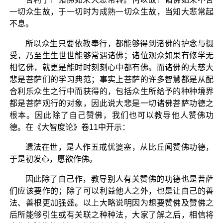
一切众生故，于一切时为成熟一切众生故，当知大悲常起
不息。
所以众生只要依教奉行，都能够得到诸佛的护念与摄
受，乃至生生世世能够常遇诸佛；诸位观众如果有修学无
相忆佛，就更是能时时刻刻心中都有佛。而诸佛的大慈大
悲是菩萨们的学习典范；事实上菩萨的许多智慧都是从配
合利乐众生之行中而获得的，包括众生所给予的种种境界
都是菩萨观行的对象，因此说大悲是一切诸佛菩萨功德之
根本。因此除了自己赞佛，我们也可以教导他人赞佛功
德。在《大智度论》卷11中开示：
遗法在世，是人作五戒优婆塞，从比丘闻赞佛功德，
于是初发心，愿欲作佛。
因此除了自己作，教导别人有关赞佛的功德也是菩萨
们应该要作的；除了可以利益他人之外，也是让自己的善
法、善根更加强盛。以上大略说明因为想要赞佛及赞佛之
后所能够引生或有关联之种种法，大家了解之后，相信将