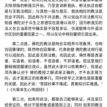
灭除烦恼的断我见开始，乃至宣说断我执、断法执这些都
是与无我法相应；与其他一般与我见、我执相应的教法是
完全不同的，因此称为不共法教。所以说由不共法教可以
知道 佛陀对于众生之恩德实在是难以说尽；因为断我见的
法义在五浊恶世中确实是不容易亲证、也是能够与外道法
作区别的重要因素之一，所以在论中特别要把它提出来。
第二点是，佛陀的教法是吻合实相界与现象界，也吻
合因果律的；既然吻合因果律，代表依据 佛陀教法修行是
可以成就的，因此是无倒法教。也因此说，佛世尊是真语
者、实语者、如语者、不诳语者、不异语者。但这里我们
要稍微提醒诸位观众，虽然说大家可以依教奉行，但是必
须先确认对于 佛的教授之解读是正确的，才不会走错方
向，这才是真正的依教奉行。同时修学之次第也是很重要
的关键，因此才说：“菩提妙果不难成，真善知识实难遇。”
（《大乘本生心地观经》）
第三点，如来所说法，都是自己能够亲证，并且是已
经亲证的，绝对不是想象或者猜测之法；同时 如来的教法