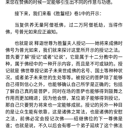
来您在赞佛的时候一定能够引生出不同的作意与功德。
接下来，我们来看《胜鬘经》卷1中的开示：
当复供养无量阿僧祇佛，过二万阿僧祇劫，当得作
佛，号普光如来应正遍知。
也就是说 释迦世尊为胜鬘夫人授记——她将来成佛时
佛号为普光如来，我们就来探讨这里所开示的授记之法。
首先要了解“授记”或者“记说”，它是属于十二分教中的一
种，属于佛经中的一种开示内容，而且是不可或缺的。授
记就是 佛世尊授记弟子未来世成佛的名号、国土等种种状
况，或者弟子未来世的生处等等。被授记的菩萨除了能够
自己得到信心之外，也能够确认自己所学是正确的；包括
了解自己真的是菩萨，同时在场的菩萨也能够得到鼓舞之
作用而更加精进；因为他会想，某位弟子能够得到授记，
那自己只要努力将来也一定能够成就。授记的另外一种目
的是让众生能有依靠，这是诸佛之常法，也是诸佛的安慰
之法，前佛必定会授记次佛——绍继佛位的下一尊佛是
谁；也就是说，不久以后会有哪一个弟子延续了这个佛法