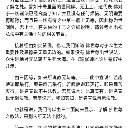
了解之处。譬如十号里面的世间解、无上士，这代表 佛对
于一切诸法已经究竟了知，并且没有任何烦恼、无明需要
再断除；而且是一切有情之中第一最上无等，因此称为世
间解、无上士。有关佛的十号之详细说明，请参考本电视
弘法中有关佛十号的相关节目。
接着经由如实赞佛，也让我们知道 佛世尊对于众生之
重要性及恩德是无量无边的。如果没有 佛世尊出世说法，
众生是绝对无法离开生死大海。在《瑜伽师地论》卷87中
开示：
由三因缘，如来所说教无与等。……此中宣说：若趣
萨迦耶集行，即是趣苦集行；若趣萨迦耶灭行，即是趣苦
灭行，是名宣说不共法教。若复说言：此真实有，是名宣
说无倒法教。若复说言：我如实知，是名宣说自觉法教。
也就是说，我们可以由三个面向来显示、了解 佛世尊
之教法，是别人所无法比拟的。
第一点是，如来的教法是无我法；从宣说最基本能够