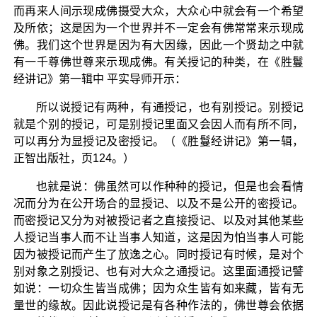
而再来人间示现成佛摄受大众，大众心中就会有一个希望
及所依；这是因为一个世界并不一定会有佛常常来示现成
佛。我们这个世界是因为有大因缘，因此一个贤劫之中就
有一千尊佛世尊来示现成佛。有关授记的种类，在《胜鬘
经讲记》第一辑中 平实导师开示：
所以说授记有两种，有通授记，也有别授记。别授记
就是个别的授记，可是别授记里面又会因人而有所不同，
可以再分为显授记及密授记。（《胜鬘经讲记》第一辑，
正智出版社，页124。）
也就是说：佛虽然可以作种种的授记，但是也会看情
况而分为在公开场合的显授记、以及不是公开的密授记。
而密授记又分为对被授记者之直接授记、以及对其他某些
人授记当事人而不让当事人知道，这是因为怕当事人可能
因为被授记而产生了放逸之心。同时授记有时候，是对个
别对象之别授记、也有对大众之通授记。这里面通授记譬
如说：一切众生皆当成佛；因为众生皆有如来藏，皆有无
量世的缘故。因此说授记是有各种作法的，佛世尊会依据