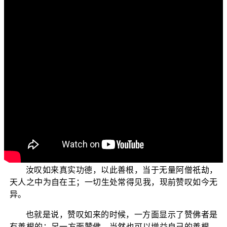
文字內容
各位菩萨：阿弥陀佛！
欢迎大家收看“三乘菩提之胜鬘经讲记”节目。今天我们
要跟诸位菩萨一起来探讨《胜鬘经》中有关〈赞佛真实功
德〉这个题目；这个议题在菩萨道的修学上，是属于非常
重要的知见。今天的讨论内容主要是在说明“赞佛真实功德”
的重要性以及诸佛授记的意义，这些对于修学者来说都是
非常重要的。
一开始我们来看在《胜鬘经》卷1中的开示：
汝叹如来真实功德，以此善根，当于无量阿僧祇劫，
天人之中为自在王；一切生处常得见我，现前赞叹如今无
异。
也就是说，赞叹如来的时候，一方面显示了赞佛者是
有善根的；另一方面赞佛，当然也可以增益自己的善根，