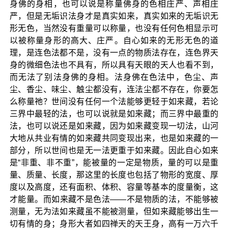
身佛的身相，也可以说是称量佛身的色相庄严、声相庄
严，但是无垢识法身才是真实如来，真实如来的无垢识无
形无色，当然没有重量可以称量，也没有任何色相显示可
以被称量身形的高大、庄严。自心如来的无形无色的道
理，是连色法都不是，没有一点的物质法存在，连色界天
身的微细色法也不具有，所以具有天眼的天人也看不到，
而无法了别法身佛的身相。法身佛在色法中，色尘、声
尘、香尘、味尘、触尘都没有，连法尘都不存在，你要怎
么称量祂？世间没有任何一个法能够更轻于如来藏，若论
三界中最轻的法，也可以说就是如来藏；而三界中最重的
法，也可以说还是如来藏，因为如来藏变现一切法，山河
大地从共业有情的如来藏共同变现出来，也是如来藏的一
部分，所以世间也是无一法更重于如来藏。因此自心如来
是“非重、非不重”，能被量的一定是物质，量的可以是重
量、质量、长度，那这里的长度也包括了物形的宽度、厚
度以及高度，还有面积、体积、容量等基本的度量衡，这
才能量。而如来藏不是色法——不是物质的法，不能够被
测量，无为法如来藏虽不能被测量，但如来藏能够出生一
切有情的身；身形大者如四禅天的天王身，高有一万六千