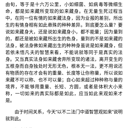
由旬，等于是十六万公里，小如细菌、如病毒等微细生
命，都是如来藏所变现的如来藏身。在无量生死过程当
中，在同一位有情的如来藏法身，因为业报的差别，所出
生的有情身相有如此悬殊的种种差异。到底要怎么量？要
说如来藏身大，还是说如来藏身小，都不能量；因为量到
的，都还是被如来藏所出生的色身，量到的不是如来藏的
法身，被法身佛如来藏出生的种种身虽说是如来藏身，但
若依未悟凡夫的智慧来看，不能说就等同于是真实的法
身。又当真实法身如来藏舍弃所变现的诸法，离开变生的
五根身而自身独处时无形无色，根本无一法，更不用说还
有物质的存在才会有的重量、长度等让你称量，所以说如
来藏不可以称、也不可以量；自心如来超过种种称与量的
境界，不能够用重量、长短、方圆，或者是体积大小来
称，一切如来的真实际都是如此，应当如此来观如来才
是。
由于时间关系，今天“以不二法门中道智慧观如来”说明
就到此。