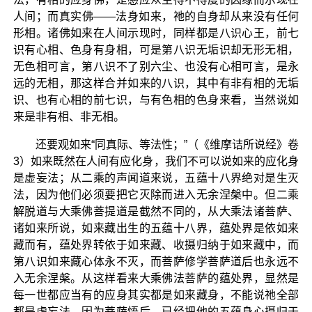
人间；而真实佛——法身如来，祂的自身却从来没有任何
形相。诸佛如来在人间示现时，同样都是八识心王，前七
识有心相、色身有身相，可是第八识无垢识却无形无相，
无色相可言，第八识不了别六尘、也没有心相可言，是永
远的无相，那这样合并如来的八识，其中有非有相的无垢
识、也有心相的前七识，与有色相的色身来看，当然说如
来是非有相、非无相。
还要观如来“同真际、等法性；”（《维摩诘所说经》卷
3）如来既然在人间有应化身，我们不可以说如来的应化身
是虚妄法；从二乘的声闻道来说，五蕴十八界绝对是生灭
法，因为他们必须要把它灭除而进入无余涅槃中。但二乘
解脱道与大乘佛菩提道是截然不同的，从大乘法诸菩萨、
诸如来所说，如来藏出生的五蕴十八界，蕴处界是依如来
藏而有，蕴处界转依于如来藏、收摄归纳于如来藏中，而
第八识如来藏心体永不灭，而菩萨修学菩萨道后也永远不
入无余涅槃。从这样看来大乘佛法菩萨的蕴处界，显然是
每一世都应当有的应身其实都是如来藏身，不能说祂全部
都是虚妄法。因为菩萨悟后，已经把他的五蕴身心摄归于