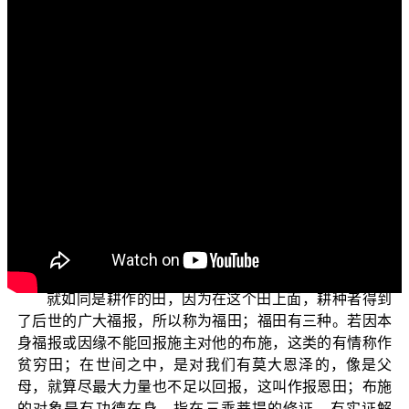
文字內容
各位菩萨，阿弥陀佛！
今天我们来继续说明：“以不二法门中道智慧观如来”。
观如来是“非福田非不福田，非应供养非不应供养，”
（《维摩诘所说经》卷3）所谓的福田，在《优婆塞戒经》
中如来开示说：
如为身命耕田种作，随其种子获其果实，施主施已亦
复如是，随其所施获其福报。（《优婆塞戒经》卷5）
就如同是耕作的田，因为在这个田上面，耕种者得到
了后世的广大福报，所以称为福田；福田有三种。若因本
身福报或因缘不能回报施主对他的布施，这类的有情称作
贫穷田；在世间之中，是对我们有莫大恩泽的，像是父
母，就算尽最大力量也不足以回报，这叫作报恩田；布施
的对象是有功德在身，指在三乘菩提的修证，有实证解