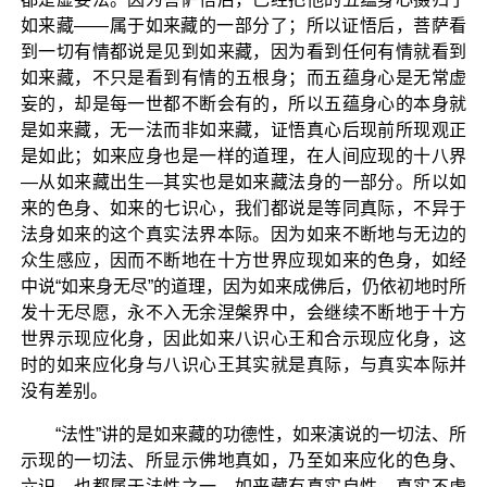
如来藏——属于如来藏的一部分了；所以证悟后，菩萨看
到一切有情都说是见到如来藏，因为看到任何有情就看到
如来藏，不只是看到有情的五根身；而五蕴身心是无常虚
妄的，却是每一世都不断会有的，所以五蕴身心的本身就
是如来藏，无一法而非如来藏，证悟真心后现前所现观正
是如此；如来应身也是一样的道理，在人间应现的十八界
—从如来藏出生—其实也是如来藏法身的一部分。所以如
来的色身、如来的七识心，我们都说是等同真际，不异于
法身如来的这个真实法界本际。因为如来不断地与无边的
众生感应，因而不断地在十方世界应现如来的色身，如经
中说“如来身无尽”的道理，因为如来成佛后，仍依初地时所
发十无尽愿，永不入无余涅槃界中，会继续不断地于十方
世界示现应化身，因此如来八识心王和合示现应化身，这
时的如来应化身与八识心王其实就是真际，与真实本际并
没有差别。
“法性”讲的是如来藏的功德性，如来演说的一切法、所
示现的一切法、所显示佛地真如，乃至如来应化的色身、
六识，也都属于法性之一。如来藏有真实自性，真实不虚