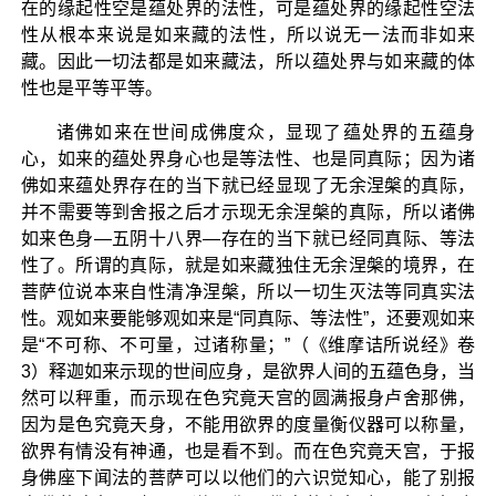
在的缘起性空是蕴处界的法性，可是蕴处界的缘起性空法
性从根本来说是如来藏的法性，所以说无一法而非如来
藏。因此一切法都是如来藏法，所以蕴处界与如来藏的体
性也是平等平等。
诸佛如来在世间成佛度众，显现了蕴处界的五蕴身
心，如来的蕴处界身心也是等法性、也是同真际；因为诸
佛如来蕴处界存在的当下就已经显现了无余涅槃的真际，
并不需要等到舍报之后才示现无余涅槃的真际，所以诸佛
如来色身—五阴十八界—存在的当下就已经同真际、等法
性了。所谓的真际，就是如来藏独住无余涅槃的境界，在
菩萨位说本来自性清净涅槃，所以一切生灭法等同真实法
性。观如来要能够观如来是“同真际、等法性”，还要观如来
是“不可称、不可量，过诸称量；”（《维摩诘所说经》卷
3）释迦如来示现的世间应身，是欲界人间的五蕴色身，当
然可以秤重，而示现在色究竟天宫的圆满报身卢舍那佛，
因为是色究竟天身，不能用欲界的度量衡仪器可以称量，
欲界有情没有神通，也是看不到。而在色究竟天宫，于报
身佛座下闻法的菩萨可以以他们的六识觉知心，能了别报