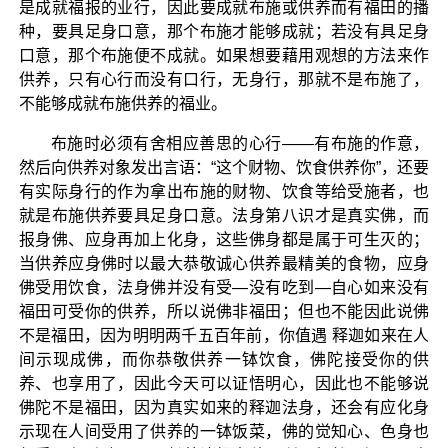
是成就福报的业行，因此要成就布施或供养而有福田的播
种，要具足身口意，那个布施才能够成就；若没有具足身
口意，那个布施便不成就。如果想要藉用观想的方法来作
供养，只有心行而没有口行，无身行，那就不是布施了，
不能够成就布施供养的福业。
布施时必须有舍相应善思的心行——有布施的作意，
然后向供养对象发出言语：“这个财物、饮食供养你”，还要
有实际身行的作为拿出布施的财物、饮食等给受施者，也
就是布施供养要具足身口意。法身第八识才是真实佛，而
报身佛、应身再加上化身，这些佛身都是属于可生灭的；
当供养应身佛时以最大恭敬诚心供养最精美的食物，应身
佛受用饮食，法身佛并没有受—没有吃到—自心如来没有
福田可受你的供养，所以说佛非福田；但也不能因此说佛
不是福田，因为明明两千五百年前，你值遇 释迦如来在人
间示现成佛，而你恭敬供养一钵饮食，佛陀接受你的供
养、也享用了，因此今天可以证悟明心，因此也不能够说
佛陀不是福田，因为真实如来的释迦法身，还会有应化身
示现在人间受用了供养的一钵饭菜，佛的觉知心、色身也