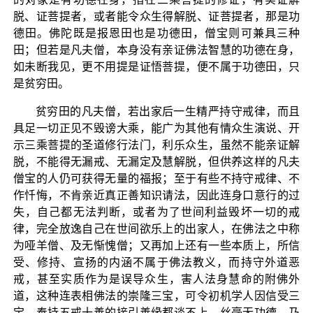
脱、证菩提者，或者能令众生得解脱、证菩提者，那是功
德田。佛陀既是报恩田也是功德田，僧宝则可兼具三种
田；但若是凡夫僧，本身没有亲证佛法智慧的功德在身，
如未断我见，更不用提是证悟菩提，便不属于功德田，只
是贫穷田。
贫穷田的凡夫僧，若出家后一生精严持守戒律，而且
具足一切正见不毁谤大乘，能广为其他有情众生演说、开
示三乘菩提的圣道修行法门，利乐众生，虽然不能亲证解
脱，不能得无漏戒、无漏定及慧解脱，但供养这样的凡夫
僧宝的人仍可获得无量的福报；至于有些不持守戒律、不
作忏悔，不肯亲近真正善知识请法，因此连身口意行的过
失，自己都无法判断，或者为了世间利益毁坏一切的戒
律，完全放逸自己在世间欲乐上的出家人，在佛法之中称
为哑羊僧、及无惭愧僧；又再加上还有一些本质上，所信
受、修持、宣扬的内涵不属于佛法教义，而持守外道恶
戒，甚至实质作为是误导众生，害人法身慧命的附佛外
道，这种连表相佛法的崇隆三宝，可令初机学人因信受三
宝，奉持五戒十善的接引善缘都谈不上，丝毫无功德，乃