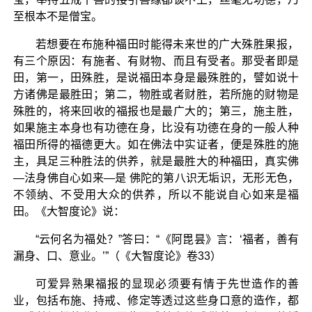
至根本不是僧宝。
若想要在布施种福田时能得未来世的广大殊胜果报，
有三个原因：有施者、有财物、而且有受者。那受者即是
田，第一，田殊胜，是说福田本身是最殊胜的，譬如说十
方诸佛是最胜田；第二，物胜或者财胜，若所施的财物是
殊胜的，将来回收的福报也是最广大的；第三，施主胜，
如果施主本身也有功德在身，比没有功德在身的一般人种
福田所得的福德更大。如在佛法中实证者，便是殊胜的施
主，具足三种胜法的供养，就是最胜大的种福田，真实佛
—法身佛自心如来—是 佛陀的第八识无垢识，无形无色，
不领纳、不受用大众的供养，所以不能说自心如来是福
田。《大智度论》说：
“云何名为福处？”答曰：“《阿毘昙》言：‘福者，善有
漏身、口、意业。’”（《大智度论》卷33）
可爱异熟果福报的显现必须要有情于先世造作的善
业，包括布施、持戒、修定等透过这些身口意的造作，都