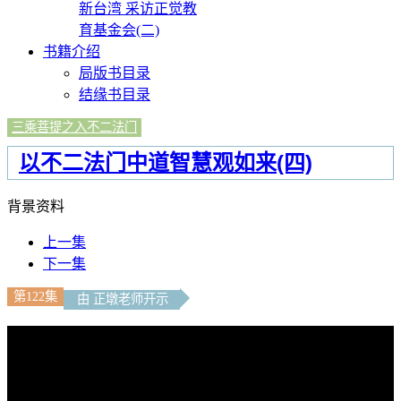
新台湾 采访正觉教
育基金会(二)
书籍介绍
局版书目录
结缘书目录
三乘菩提之入不二法门
以不二法门中道智慧观如来(四)
背景资料
上一集
下一集
第122集
由 正墩老师开示