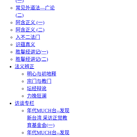
(一)
常见外道法—广论
(二)
阿含正义 (一)
阿含正义 (二)
入不二法门
识蕴真义
胜鬘经讲记(一)
胜鬘经讲记(二)
法义辨正
明心与初地释
宗门与教门
坛经辩讹
力挽狂澜
访谈专栏
年代MUCH台--发现
新台湾 采访正觉教
育基金会(一)
年代MUCH台--发现