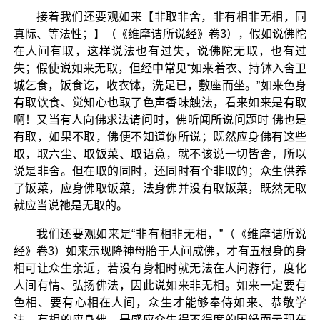
接着我们还要观如来【非取非舍，非有相非无相，同
真际、等法性；】（《维摩诘所说经》卷3），假如说佛陀
在人间有取，这样说法也有过失，说佛陀无取，也有过
失；假使说如来无取，但经中常见“如来着衣、持钵入舍卫
城乞食，饭食讫，收衣钵，洗足已，敷座而坐。”如来色身
有取饮食、觉知心也取了色声香味触法，看来如来是有取
啊！又当有人向佛求法请问时，佛听闻所说问题时 佛也是
有取，如果不取，佛便不知道你所说；既然应身佛有这些
取，取六尘、取饭菜、取语意，就不该说一切皆舍，所以
说是非舍。但在取的同时，还同时有个非取的；众生供养
了饭菜，应身佛取饭菜，法身佛并没有取饭菜，既然无取
就应当说祂是无取的。
我们还要观如来是“非有相非无相，”（《维摩诘所说
经》卷3）如来示现降神母胎于人间成佛，才有五根身的身
相可让众生亲近，若没有身相时就无法在人间游行，度化
人间有情、弘扬佛法，因此说如来非无相。如来一定要有
色相、要有心相在人间，众生才能够奉侍如来、恭敬学
法，有相的应身佛，是感应众生得不得度的因缘而示现在