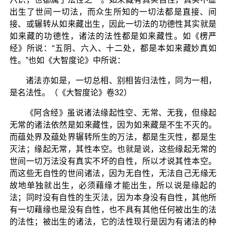
出生了世间一切法，而众生所知的一切法都是直接、间
接、或辗转从如来藏出生，因此一切法的功德性其实就是
如来藏的功德性，诸法的法性都是如来藏性。如《楞严
经》所说：“五阴、六入、十二处，都是本如来藏妙真如
性。”也如《大智度论》中所说：
诸法亦如是，一切总相、别相皆归法性，同为一相，
是名法性。（《大智度论》卷32）
《阿含经》虽说诸法缘起性空、无常、无我，但缘起
无常的诸法依然是如来藏性，因为如来藏是不生不灭的。
而蕴处界及蕴处界辗转所生的万法，都是生灭性，都是生
灭法；缘起无常，其性本空。也就是说，这些缘起无常的
世间一切万法没有真实不坏的自性，所以才说其性本空。
而这些无自性的世间诸法，因为无自性，无法自己无缘无
故地单独就出生，必须藉缘才能出生，所以说是缘起的
法；同时没有自性的生灭法，因为本身没有自性，其他所
有一切藉缘也是没有自性，也不具有其他任何被出生的法
的法性；被出生的诸法，它的法性现行是因为有诸法的种