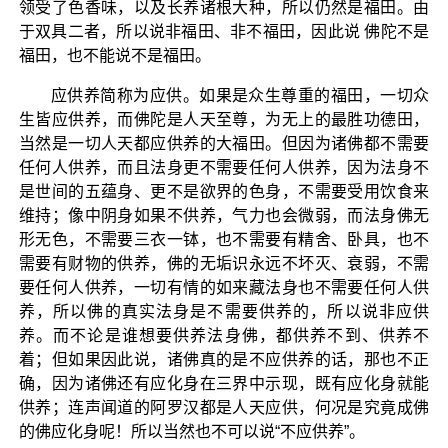
领受了色香味，以及长养诸根大种，所以仍然是福田。由
于双具二者，所以说非福田、非不福田，因此说 佛陀不是
福田，也不能说不是福田。
应供养简称为应供。如果是众生尊重的福田，一切众
生皆应供养，而佛陀是人天至尊，为无上的最胜功德田，
当然是一切人天都应供养的大福田。但因为诸佛都不需要
任何人供养，而且法身更不需要任何人供养，因为法身不
是世间的五蕴身、更不是欲界的色身，不需要受用饮食来
维持；像中阴身如果不供养，气力也会微弱，而法身佛无
形无色，不需要三衣一钵，也不需要有精舍、卧具，也不
需要有财物的供养，佛的无垢识永远不坏灭、衰弱，不需
要任何人供养，一切有情的如来藏法身也不需要任何人供
养，所以佛的真实法身是不需要供养的，所以说非应供
养。而不论是谁想要供养法身佛，都供养不到、供养不
着；但如果因此说，诸佛真的是不应供养的话，那也不正
确，因为诸佛还有应化身在三界中示现，既有应化身就能
供养；连声闻道的阿罗汉都是人天应供，何况是究竟成佛
的佛应化身呢！所以当然也不可以说“不应供养”。