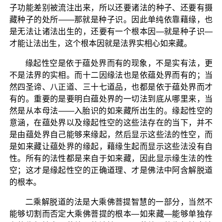
子功能差别被流注出来，所以还要诸法的种子、还要有摄
藏种子的处所——那就是种子识。因此单纯依靠藉缘，也
是无法让诸法出生的，还要有一个根本因—就是种子识—
才能让法出生，这个根本因就是法界实相心如来藏。
缘起性空是依于蕴处界而有的现象，不是实有法，更
不是法界的实相。而十二因缘法也是依蕴处界而有的；当
然四圣谛、八正道、三十七道品，也都是依于蕴处界而才
有的。重要的是要明白蕴处界的一切法到底从哪里来，当
然是从本母法——入胎识的如来藏所出生的。缘起性空的
意涵，在蕴处界以及缘起性空的这些法存在的当下，并不
是由蕴处界自己能够来缘起，然后显示这些法的性空，而
是如来藏让蕴处界的缘起，藉缘生起而显示这些法没有自
性。所有的法性都是来自于如来藏，因此显示缘生法的性
空；这才是缘起性空的正确道理、才是佛法中阿含解脱道
的根本。
二乘解脱道的法是大乘佛菩提智慧的一部分，当然不
能够切割而否定大乘佛菩提的根本—如来藏—能够单独存