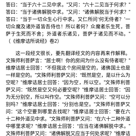
答曰：“当于六十二见中求。”又问：“六十二见当于何求？”
答曰：“当于诸佛解脱中求。”又问：“诸佛解脱当于何求？”
答曰：“当于一切众生心行中求。又仁所问‘何无侍者？’一
切众魔及诸外道皆吾侍也！所以者何？众魔者乐生死，菩
萨于生死而不舍；外道者乐诸见，菩萨于诸见而不动。”
（《维摩诘所说经》卷2）
这一段经文很长，要先翻译经文的内容再来作解释。
文殊师利菩萨言：“居士啊！你的房间为什么没有侍者呢？”
维摩诘居士回答：“不但我这个房间是空的，诸佛国土也是
一样是空的。”文殊师利菩萨又问：“既然是空，是以什么为
空呢？”维摩诘居士回答：“因为空，所以空。”文殊师利菩
萨又问：“既然是空又何必要空呢？”维摩诘居士回答：“因
为无分别空，所以叫作空。”文殊师利菩萨又问：“空可以分
别吗？”维摩诘居士回答：“分别也是空。”文殊师利菩萨又
问：“这个空要到哪里去找呢？”维摩诘居士回答：“要在六
十二种外道见中求。”文殊师利菩萨又问：“在六十二种外道
中哪里求呢？”维摩诘居士回答：“应当在诸佛解脱中求。”
文殊师利菩萨又问：“诸佛解脱又应当于何处求呢？”维摩诘