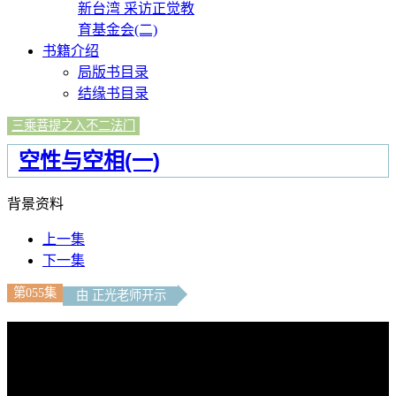
新台湾 采访正觉教
育基金会(二)
书籍介绍
局版书目录
结缘书目录
三乘菩提之入不二法门
空性与空相(一)
背景资料
上一集
下一集
第055集
由 正光老师开示