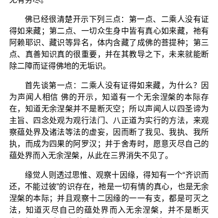
佛已经很清楚开示下列三点：第一点、二乘人没有证
得如来藏；第二点、一切众生身中皆有真心如来藏，祂有
阿赖耶识、藏识等异名，体内含藏了成佛的菩提种；第三
点、真善知识真的很重要，并在其教导之下，未来就能断
除二障而证得佛地的无垢识。
首先谈第一点：二乘人没有证得如来藏，为什么？因
为声闻人相信 佛的开示，知道有一个无余涅槃的本际存
在，知道无余涅槃并不是断灭空；所以声闻人以四圣谛为
主旨、四念处观为观行法门、八正道为实行的方法，来观
察蕴处界及诸法等法的虚妄，因而断了我见、我执、我所
执，而成为四果的阿罗汉；并于舍寿时，愿意灭尽自己的
蕴处界而入无余涅槃，从此在三界消失不见了。
缘觉人则透过思惟、观察十因缘，得知有一个“齐识而
还，不能过彼”的识存在，祂是一切有情的真心，也是无余
涅槃的本际；并且观察十二因缘的一一有支，都是可灭之
法，知道灭尽自己的蕴处界而入无余涅槃，并不是断灭