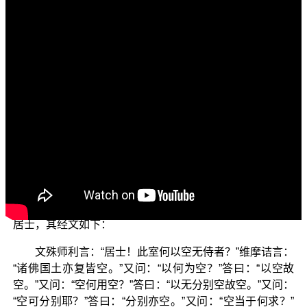
文字內容
各位电视机前面的菩萨们：阿弥陀佛！
欢迎收看正觉教团所推出的电视弘法节目，这个主题
名为“三乘菩提之入不二法门——空性中道真实义”，是依据
平实导师所著的《维摩诘经讲记》来加以说明。今天所要
讲的子题是“空性与空相”，前几集已说明 维摩诘居士为什
么会生病，是因为众生有病，维摩诘居士也跟着生病；如
果众生的病消灭了，维摩诘居士的病也跟着不见了。也说
明菩萨来到人间，是因为大悲心的缘故，示现与人们一样
有疾病之苦。接着文殊师利菩萨话锋一转，故意问维摩诘
居士，其经文如下：
文殊师利言：“居士！此室何以空无侍者？”维摩诘言：
“诸佛国土亦复皆空。”又问：“以何为空？”答曰：“以空故
空。”又问：“空何用空？”答曰：“以无分别空故空。”又问：
“空可分别耶？”答曰：“分别亦空。”又问：“空当于何求？”