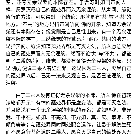
空，还有无余涅槃的本际存在。于舍寿时如同声闻人一
样，愿意灭尽自己的蕴处界而入无余涅槃。从声闻、缘觉
修行的方法，可以得到一个结论：那就是有“共”与“不共”的
地方。“不共”的地方是指声闻听闻 佛的开示，知道无余涅
槃还有本际存在；缘觉则是自己思惟出来，有一个无余涅
槃本际的存在，显然缘觉的智慧比声闻好。共同的地方，
是指声闻、缘觉知道蕴处界都是可灭之法，所以愿意灭尽
自己的蕴处界而入无余涅槃。然而不论“共”与“不共”，都证
明了二乘的声闻、缘觉，都没有证得无余涅槃的本际，只
是 佛方便说二乘人有证涅槃；这是因为二乘人，灭尽自己
的蕴处界以后，已无一法来反观自己，是否已证涅槃、住
涅槃。
由于二乘人没有证得无余涅槃的本际，所以 佛在初转
法轮都开示：有情的蕴处界都是虚妄法、都是可灭之法。
并且隐说有一个无余涅槃的本际的异名；譬如非我、非异
我、不相在，如如、不离如、不异如，真、实、审谛、不
颠倒等等；与蕴处界同时同处配合运作，让急于解脱生死
而不愿意行菩萨道的二乘人，愿意灭尽自己的蕴处界入无