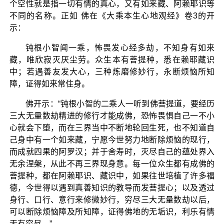
个空性就是指一切有情的真心，又有如来藏、阿赖耶识等
不同的名称。正如 佛在《大乘本生心地观经》卷3的开
示：
钝根小智闻一乘，怖畏发心经多劫，不知身有如来
藏，唯欣寂灭厌尘劳。众生本有菩提种，悉在赖耶藏识
中；若遇善友发大心，三种炼磨修妙行，永断烦恼所知
障，证得如来常住身。
佛开示：“钝根小智的二乘人一听到佛菩提道，要经历
三大无量数劫精进的修行才能成佛，恐怖畏惧自己一不小
心就会下堕，而在三界当中不断地轮回生死，也不知道自
己身中有一个如来藏，宁愿今世努力地断除烦恼的现行，
而成就四果的阿罗汉；并于舍寿时，灭尽自己的蕴处界入
无余涅槃，从此不再三界现身意。每一位众生都有成佛的
菩提种，都在阿赖耶识、藏识中，如果往世培植了许多福
德，今世得以遇到真善知识的教导而发菩提心；以及透过
身行、口行、意行来修微妙行，穷尽三大无量数劫以后，
可以断除烦恼障及所知障，证得佛地的无垢识，利乐有情
无有穷尽。”