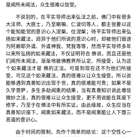
是闻所未闻法，众生很难以信受。
不说别的，在平实导师出来弘法之前，佛门中有很多
大法师、大居士，乃至喇嘛、仁波切等人，都主张要以这
个能知能觉的意识心入涅槃、住涅槃；待平实导师出来弘
扬如来藏法，迥异于他们所说的意识心时，却被他们毁谤
为阿赖耶外道、外道神我、梵我等等，然而平实导师多年
以来所弘扬的如来藏法，不仅证明符合 佛说，而且还是他
们闻所未闻法，渐渐地被佛教界所认定、所接受，认为这
个如来藏法才是 佛的正法。可是到现在还不为他们所接
受，可见这个如来藏法，真的很难以让众生接受。所以说
能够遇到真善知识出现于世，真的很难能可贵；如果不是
久学菩萨，多生多劫闻熏的结果，当有真善知识说此难信
微妙之法，真的很难以让众生接受，更不用说能在其座下
修学，乃至于在佛法中有所实证。由此缘故，众生应当在
真善知识座下，闻熏如来藏法，而不是闻熏能让人下堕三
恶道的意识心。
由于时间的限制，先作个简单的结论：这个空性心一