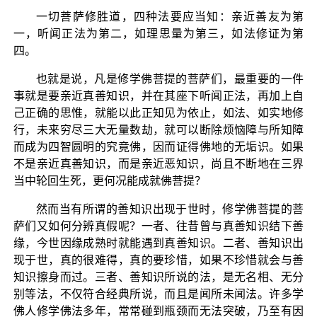
一切菩萨修胜道，四种法要应当知：亲近善友为第
一，听闻正法为第二，如理思量为第三，如法修证为第
四。
也就是说，凡是修学佛菩提的菩萨们，最重要的一件
事就是要亲近真善知识，并在其座下听闻正法，再加上自
己正确的思惟，就能以此正知见为依止，如法、如实地修
行，未来穷尽三大无量数劫，就可以断除烦恼障与所知障
而成为四智圆明的究竟佛，因而证得佛地的无垢识。如果
不是亲近真善知识，而是亲近恶知识，尚且不断地在三界
当中轮回生死，更何况能成就佛菩提？
然而当有所谓的善知识出现于世时，修学佛菩提的菩
萨们又如何分辨真假呢？一者、往昔曾与真善知识结下善
缘，今世因缘成熟时就能遇到真善知识。二者、善知识出
现于世，真的很难得，真的要珍惜，如果不珍惜就会与善
知识擦身而过。三者、善知识所说的法，是无名相、无分
别等法，不仅符合经典所说，而且是闻所未闻法。许多学
佛人修学佛法多年，常常碰到瓶颈而无法突破，乃至有因