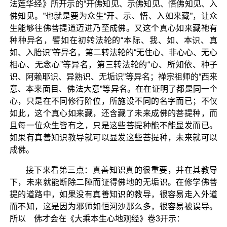
法莲华经》所开示的“开佛知见、示佛知见、悟佛知见、入
佛知见。”也就是要为众生“开、示、悟、入如来藏”，让众
生能够往佛菩提道迈进乃至成佛。又这个真心如来藏祂有
种种异名，譬如在初转法轮的“本际、我、如、本识、真
如、入胎识”等异名，第二转法轮的“无住心、非心心、无心
相心、无念心”等异名，第三转法轮的“心、所知依、种子
识、阿赖耶识、异熟识、无垢识”等异名；禅宗祖师的“西来
意、本来面目、佛法大意”等异名。在在证明了都是同一个
心，只是在不同修行阶位，所施设不同的名字而已；不仅
如此，这个真心如来藏，还含藏了未来成佛的菩提种，而
且每一位众生皆有之，只是这些菩提种能不能显发而已。
如果有真善知识教导就可以显发这些菩提种，未来就可以
成佛。
接下来看第三点：真善知识真的很重要，并在其教导
下，未来就能断除二障而证得佛地的无垢识。在修学佛菩
提的道路中，如果没有真善知识的教导，很容易走入外道
而不知，这是因为邪师如恒河沙那么多，很容易被误导。
所以 佛才会在《大乘本生心地观经》卷3开示：