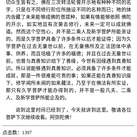
切众生皆有之，佛在三次转法轮曾开示祂有种种不同的名
字，只是在不同修行阶位所施设不同的名称而已；祂的体
内含藏了未来能够成佛的菩提种，如果有情能够依照 佛陀
的开示，如实地且有次第去修行，未来一定可以成就佛
道。然而这个空性心，并不是二乘人及新学菩萨所能亲证
的，而是久学菩萨具备了许多条件以后才能证得；因为久
学菩萨在过去无量世以前，在无量佛所及正法团体中承
事、供养，而且培植了许多的福德；并且在过去无量世以
前，也曾与真善知识结下了善缘，今世有因缘遇到真善知
识。所以说能够遇到真善知识，必须具备了许多条件才能
成就，那是一件很难能可贵的事；如果还能在真善知识座
下，修学闻所未闻的如来藏法，乃至于在佛法有所实证，
那只有久学菩萨才能办得到的，并不是一般凡夫、二乘
人、及新学菩萨所能企及的。
说到这里时间已经到了，今天就讲到这里。敬请各位
菩萨下次继续收看。阿弥陀佛！
点击数：1397