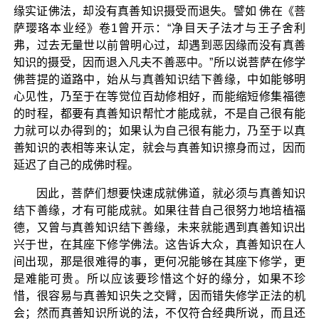
缘实证佛法，却没有真善知识摄受而退失。譬如 佛在《菩
萨璎珞本业经》卷1曾开示：“净目天子法才与王子舍利
弗，过去无量世以前曾明心过，却遇到恶因缘而没有真善
知识的摄受，因而退入凡夫不善恶中。”所以说菩萨在修学
佛菩提的道路中，始从与真善知识结下善缘，中如能够明
心见性，乃至于在等觉位百劫修相好，而能缩短修集福德
的时程，都要有真善知识帮忙才能成就，不是自己很有能
力就可以办得到的；如果认为自己很有能力，乃至于以真
善知识的表相等来认定，就会与真善知识擦身而过，因而
延迟了自己的成佛时程。
因此，菩萨们想要快速成就佛道，就必须与真善知识
结下善缘，才有可能成就。如果往昔自己很努力地培植福
德，又曾与真善知识结下善缘，未来就能遇到真善知识出
兴于世，在其座下修学佛法。这告诉大众，真善知识在人
间出现，那是很难得的事，更何况能够在其座下修学，更
是难能可贵。所以应该要珍惜这个好的缘分，如果不珍
惜，很容易与真善知识失之交臂，因而错失修学正法的机
会；然而真善知识所说的法，不仅符合经典所说，而且还