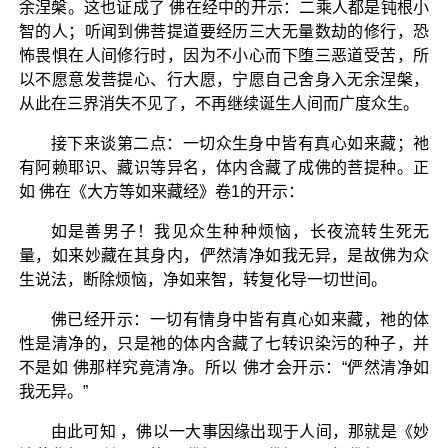
余涅槃。这也证成了 佛在经中的开示：二乘人都是钝根小
智的人；听闻到佛菩提道要经历三大无量数劫的修行，恐
怖畏惧在人间修行时，因为不小心而下堕三恶道受苦，所
以不愿意发菩提心、行大愿，宁愿自己舍身入无余涅槃，
从此在三界消失不见了，不再继续诞生人间而广度众生。
接下来谈第二点：一切众生身中皆有真心如来藏；祂
有阿赖耶识、藏识等异名，体内含藏了成佛的菩提种。正
如 佛在《大方等如来藏经》卷1的开示：
如是善男子！我见众生种种烦恼，长夜流转生死无
量，如来妙藏在其身内，俨然清净如我无异，是故佛为众
生说法，断除烦恼，净如来智，转复化导一切世间。
佛已经开示：一切有情身中皆有真心如来藏，祂的体
性是清净的，只是祂的体内含藏了七转识染污的种子，并
不是如 佛那样究竟清净。所以 佛才会开示：“俨然清净如
我无异。”
由此可知 ，佛以一大事因缘出现于人间，那就是《妙