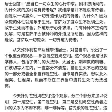
居士回答：“应当在一切众生的心行中求。刚才您所问的，
为什么我的房间没有侍者呢？我维摩诘并不是没有侍者，
而是以一切魔众、一切外道作为我的侍者。为什么？因为
众魔的体性就是乐于生死。菩萨为了度众生不畏惧生死，
故于生死而不舍；外道乐于心外求法，而有种种不正确的
见解，可是菩萨不会被种种的外道见所动摇。因为这样的
缘故，菩萨以一切魔众、一切外道为侍者。”
从文殊师利菩萨及维摩诘居士，对答当中，说出了一
个很重要的观念──那就是空性与空相。这个观念也是很多
学佛人，包括了佛门的大法师、大居士，喇嘛教的喇嘛、
仁波切等人在内，一直都分不清楚；错把生灭不已的空相
的一部分或者全部当作是空性、当作是真实法，想以此入
涅槃、住涅槃，反而不断在三界当中流转生死而无法出
离。
今天针对“空性与空相”这个观念，分三个部分来加以说
明：第一是空性，第二是空相，第三是空相与空性两者之
间的关系为不即不离、非一非异等。首先谈的是“空性”，这