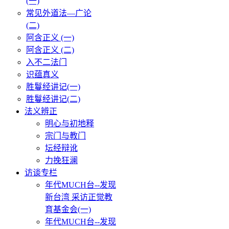
(一)
常见外道法—广论
(二)
阿含正义 (一)
阿含正义 (二)
入不二法门
识蕴真义
胜鬘经讲记(一)
胜鬘经讲记(二)
法义辨正
明心与初地释
宗门与教门
坛经辩讹
力挽狂澜
访谈专栏
年代MUCH台--发现
新台湾 采访正觉教
育基金会(一)
年代MUCH台--发现