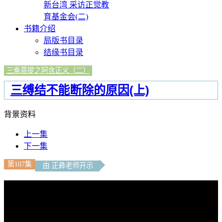
新台湾 采访正觉教
育基金会(二)
书籍介绍
局版书目录
结缘书目录
三乘菩提之阿含正义（二）
三缚结不能断除的原因(上)
背景资料
上一集
下一集
第107集
由 正彝老师开示