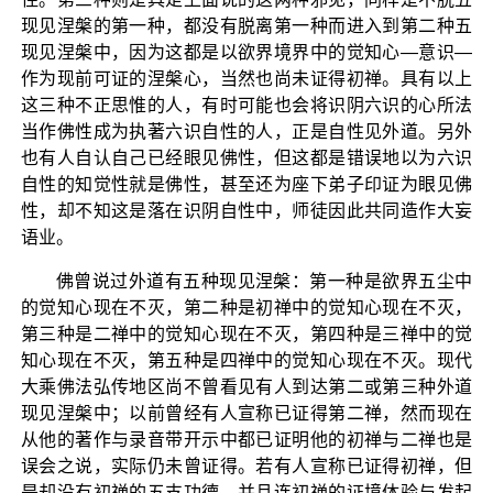
现见涅槃的第一种，都没有脱离第一种而进入到第二种五
现见涅槃中，因为这都是以欲界境界中的觉知心—意识—
作为现前可证的涅槃心，当然也尚未证得初禅。具有以上
这三种不正思惟的人，有时可能也会将识阴六识的心所法
当作佛性成为执著六识自性的人，正是自性见外道。另外
也有人自认自己已经眼见佛性，但这都是错误地以为六识
自性的知觉性就是佛性，甚至还为座下弟子印证为眼见佛
性，却不知这是落在识阴自性中，师徒因此共同造作大妄
语业。
佛曾说过外道有五种现见涅槃：第一种是欲界五尘中
的觉知心现在不灭，第二种是初禅中的觉知心现在不灭，
第三种是二禅中的觉知心现在不灭，第四种是三禅中的觉
知心现在不灭，第五种是四禅中的觉知心现在不灭。现代
大乘佛法弘传地区尚不曾看见有人到达第二或第三种外道
现见涅槃中；以前曾经有人宣称已证得第二禅，然而现在
从他的著作与录音带开示中都已证明他的初禅与二禅也是
误会之说，实际仍未曾证得。若有人宣称已证得初禅，但
是却没有初禅的五支功德，并且连初禅的证境体验与发起