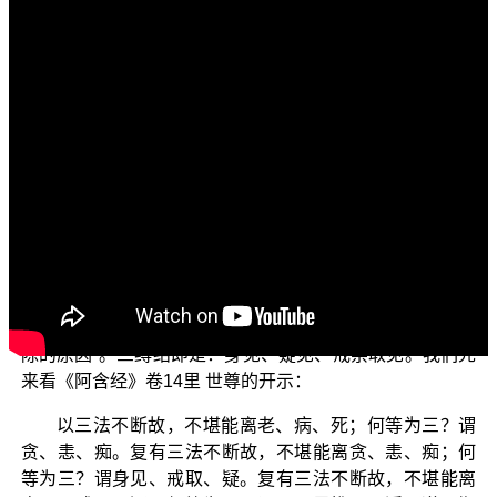
文字內容
各位电视机前的观众朋友、以及菩萨们：阿弥陀佛！
这个单元的主题是“三乘菩提之阿含正义”（二）。针对
这个主题，我们是依据 平实导师所著《阿含正义》第七辑
的内容来为大家说明。前面几集的老师已经为大家说明
了：想要修集福德、想要种福田的人，应当在能使正法久
住的事项上来做，也就是护持正法，因为这是世间的第一
广大福德。
今天我们从这一集开始要与大家来探讨“三缚结不能断
除的原因”。三缚结即是：身见、疑见、戒禁取见。我们先
来看《阿含经》卷14里 世尊的开示：
以三法不断故，不堪能离老、病、死；何等为三？谓
贪、恚、痴。复有三法不断故，不堪能离贪、恚、痴；何
等为三？谓身见、戒取、疑。复有三法不断故，不堪能离