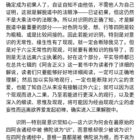
确定成为初果人了，自证自知不由他信，不需他人为自己
证明，这就是解脱道中的法眼净——已证初果，但这仍然
不是大乘法中的法眼净。所以对识阴的正确了知，才是解
脱道中最重要的部分——对色阴与受、想、行等四阴是较
为粗糙、或是比较间接的。因此若能对识阴，特别是对意
识的无常性、缘生性有了现观，就一定会断除我见了。但
是对于六尘无常性的现观，可就要有善知识的指导了，否
则是无法远离六尘执著的。好在这个部分，平实导师都已
在总共七辑的《阿含正义》这一套书中为读者作了详细的
解说，读者们只要能够好好地详细阅读，一定可以正确地
理解；然后加以实际地观行，一定也能断除对六尘的贪
爱，也能了知自己从来没有接触过外六尘；就可以因为这
个现观而进入二果，乃至若能进行更深入的观行，以及更
深入的细读、思惟及现观，将可能因为经由现观六尘的虚
妄性而远离欲界爱发起初禅，确实进入三果解脱中。
识阴—特别是意识觉知心—这六识为何会在最原始的
四阿含诸经中被 佛陀说为“识”，而意根却很少被说为识？
在四阿含诸经中，意根一直都是被 佛陀说为根，而不说为