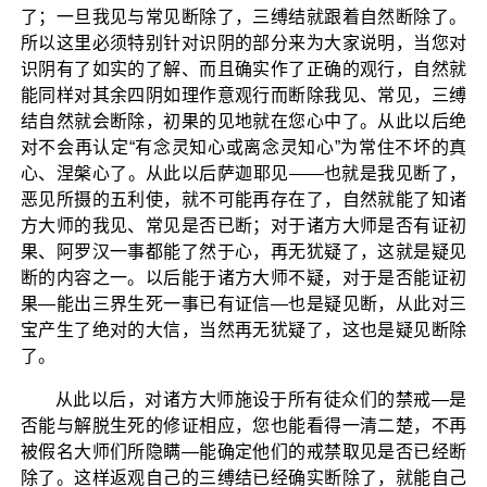
了；一旦我见与常见断除了，三缚结就跟着自然断除了。
所以这里必须特别针对识阴的部分来为大家说明，当您对
识阴有了如实的了解、而且确实作了正确的观行，自然就
能同样对其余四阴如理作意观行而断除我见、常见，三缚
结自然就会断除，初果的见地就在您心中了。从此以后绝
对不会再认定“有念灵知心或离念灵知心”为常住不坏的真
心、涅槃心了。从此以后萨迦耶见——也就是我见断了，
恶见所摄的五利使，就不可能再存在了，自然就能了知诸
方大师的我见、常见是否已断；对于诸方大师是否有证初
果、阿罗汉一事都能了然于心，再无犹疑了，这就是疑见
断的内容之一。以后能于诸方大师不疑，对于是否能证初
果—能出三界生死一事已有证信—也是疑见断，从此对三
宝产生了绝对的大信，当然再无犹疑了，这也是疑见断除
了。
从此以后，对诸方大师施设于所有徒众们的禁戒—是
否能与解脱生死的修证相应，您也能看得一清二楚，不再
被假名大师们所隐瞒—能确定他们的戒禁取见是否已经断
除了。这样返观自己的三缚结已经确实断除了，就能自己