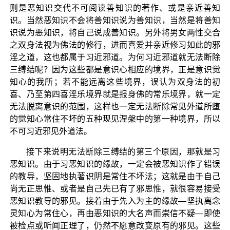
则是恶知识交代不可阅读善知识的著作、或是亲近善知
识。当然恶知识不会将善知识说为善知识，当然是将善知
识说为恶知识，将自己说成善知识。另外将男女两性交合
之双身法视为佛法的修行，进而喜爱并亲近修习如此的邪
淫之道，这也都属于习近邪道。为何习近邪道就无法断除
三缚结呢？因为这些都是意识心相应的境界，正是意识觉
知心的我所；若不能远离这些境界，误认为双身法的初
喜、乃至第四喜淫乐境界就是报身佛的常乐境界，就一定
无法脱离意识的范围，这样也一定无法断除常见外道所堕
的觉知心常住不坏的五种现见涅槃中的第一种境界，所以
不可习近邪见外道法。
接下来说明无法断除三缚结的第三个原因，那就是习
恶知识。由于习恶知识的缘故，一定会被恶知识作了错误
的教导，坚固地执著识阴是常住不坏法；这就是由于自己
尚无正思惟、或者是自己先已有了邪思惟，就很容易接受
恶知识教导的邪见。接着由于先入为主的缘故—坚执离念
灵知心为常住心，再由恶知识的大名声而崇信不疑—即使
被检点或听闻正理了，仍然不愿意改变原有的邪见。这些