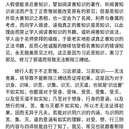
人假使能亲近善知识，譬如阅读善知识的著作、听闻善知
识说法而产生了正思惟就能改变原有的邪见；但是恶知识
外现大善知识之表相，也一定会为了名闻、利养与眷属的
考虑，而向学人毁谤、诬指真正的善知识是恶知识，以此
理由而禁止学人阅读善知识的书籍、或听闻善知识说法，
学人由于名师崇拜的缘故，于是老实地拒读真正善知识的
正法书籍，反而心悦诚服的继续信受假名善知识的错误知
见，永无脱离恶见之时。这正是因为习近恶知识，熏习了
邪见、修习了邪道而导致无法断除三缚结。
修行人若于不正思惟、习近邪道、习恶知识——无法
舍离，将导致不能断除三缚结而证得初果。这是因为对于
识身、识味、识苦、识集、识灭、识灭道，也就是“识出要”
不如实知；也都是对于受身、受味、受苦、受集、受灭，
以及受灭道不如实知；乃至对于想身、行身的意涵，以及
想行的味、苦、集与灭都不如实知，所以才无法证得初
果，因而无异于凡夫。若能对识阴六识的内涵，与识阴的
苦、集、灭、道的意涵有如实的理解，对受、想、行三阴
的内容与四谛就能自行了知了，我见、常见也就跟着断除