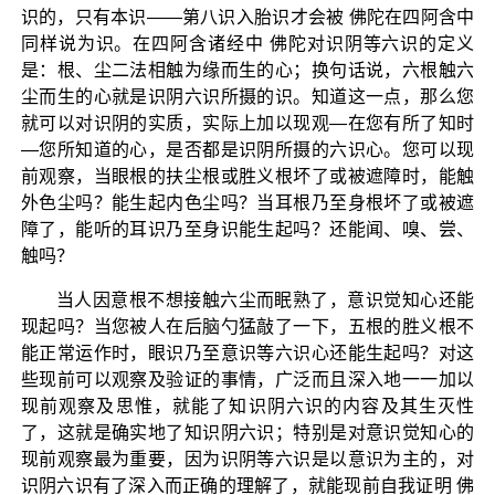
识的，只有本识——第八识入胎识才会被 佛陀在四阿含中
同样说为识。在四阿含诸经中 佛陀对识阴等六识的定义
是：根、尘二法相触为缘而生的心；换句话说，六根触六
尘而生的心就是识阴六识所摄的识。知道这一点，那么您
就可以对识阴的实质，实际上加以现观—在您有所了知时
—您所知道的心，是否都是识阴所摄的六识心。您可以现
前观察，当眼根的扶尘根或胜义根坏了或被遮障时，能触
外色尘吗？能生起内色尘吗？当耳根乃至身根坏了或被遮
障了，能听的耳识乃至身识能生起吗？还能闻、嗅、尝、
触吗？
当人因意根不想接触六尘而眠熟了，意识觉知心还能
现起吗？当您被人在后脑勺猛敲了一下，五根的胜义根不
能正常运作时，眼识乃至意识等六识心还能生起吗？对这
些现前可以观察及验证的事情，广泛而且深入地一一加以
现前观察及思惟，就能了知识阴六识的内容及其生灭性
了，这就是确实地了知识阴六识；特别是对意识觉知心的
现前观察最为重要，因为识阴等六识是以意识为主的，对
识阴六识有了深入而正确的理解了，就能现前自我证明 佛