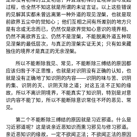
过程，也全然不知这就是所谓的未证言证。以上这些错误
的见解其实都未曾远离第一种外道的现见涅槃，也就是现
前欲界五尘中的觉知心 ；他们互相之间有所差别的地方只
是有念或无念而已，仍然仅是欲界觉知心意识的境界相、
仍然不离欲界五尘、仍然不是涅槃，不能脱离外道五种现
见涅槃的最低层次，与真正的涅槃实证无关；只有如来藏
独住的境界才是真正的无余涅槃。
所以不能断除我见、常见，不能断除三缚结的原因都
应该归咎于不正思惟，也就是对识阴没有正确的认知，也
就是没有正确地了知识阴的内容——识阴的味与苦、识阴
的集、识阴的灭、识阴灭除之道；对这五法不正知的缘
故，所以不离识阴境界，不能真实了知识阴，特别是对意
识内容不能了知，所以不能断除意识常住不坏的恶见、常
见。
第二个不能断除三缚结的原因就是习近邪道。什么是
习近邪道呢？这是说亲近恶知识而熏习邪见与修习邪道。
亲近恶知识的缘故，一定不欲闻正法；不欲闻正法的原因