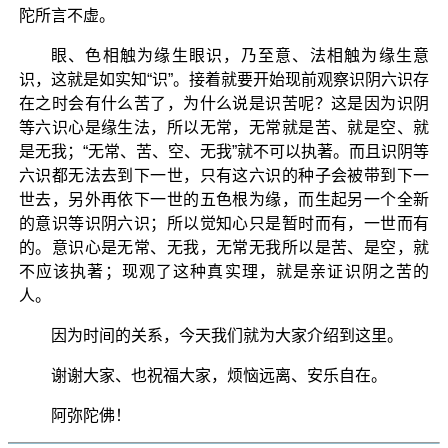
陀所言不虚。
眼、色相触为缘生眼识，乃至意、法相触为缘生意
识，这就是如实知“识”。接着就要开始现前观察识阴六识存
在之时会有什么苦了，为什么说是识苦呢？这是因为识阴
等六识心是缘生法，所以无常，无常就是苦、就是空、就
是无我；“无常、苦、空、无我”就不可以执著。而且识阴等
六识都无法去到下一世，只有这六识的种子会被带到下一
世去，另外再依下一世的五色根为缘，而生起另一个全新
的意识等识阴六识；所以觉知心只是暂时而有，一世而有
的。意识心是无常、无我，无常无我所以是苦、是空，就
不应该执著；现观了这种真实理，就是亲证识阴之苦的
人。
因为时间的关系，今天我们就为大家介绍到这里。
谢谢大家、也祝福大家，烦恼远离、安乐自在。
阿弥陀佛！