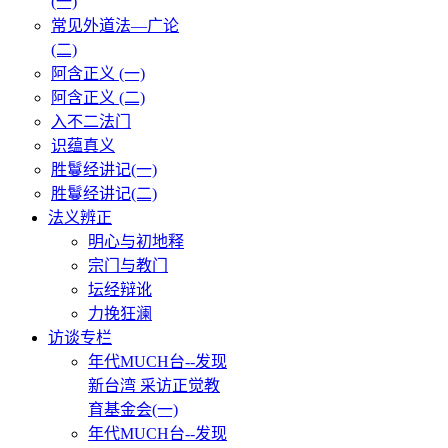
(一)
常见外道法—广论
(二)
阿含正义 (一)
阿含正义 (二)
入不二法门
识蕴真义
胜鬘经讲记(一)
胜鬘经讲记(二)
法义辨正
明心与初地释
宗门与教门
坛经辩讹
力挽狂澜
访谈专栏
年代MUCH台--发现
新台湾 采访正觉教
育基金会(一)
年代MUCH台--发现