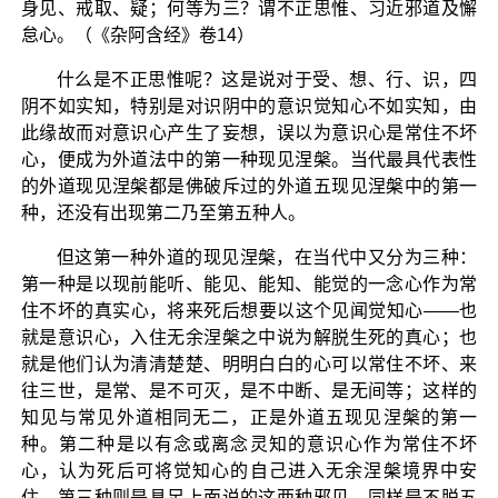
身见、戒取、疑；何等为三？谓不正思惟、习近邪道及懈
怠心。（《杂阿含经》卷14）
什么是不正思惟呢？这是说对于受、想、行、识，四
阴不如实知，特别是对识阴中的意识觉知心不如实知，由
此缘故而对意识心产生了妄想，误以为意识心是常住不坏
心，便成为外道法中的第一种现见涅槃。当代最具代表性
的外道现见涅槃都是佛破斥过的外道五现见涅槃中的第一
种，还没有出现第二乃至第五种人。
但这第一种外道的现见涅槃，在当代中又分为三种：
第一种是以现前能听、能见、能知、能觉的一念心作为常
住不坏的真实心，将来死后想要以这个见闻觉知心——也
就是意识心，入住无余涅槃之中说为解脱生死的真心；也
就是他们认为清清楚楚、明明白白的心可以常住不坏、来
往三世，是常、是不可灭，是不中断、是无间等；这样的
知见与常见外道相同无二，正是外道五现见涅槃的第一
种。第二种是以有念或离念灵知的意识心作为常住不坏
心，认为死后可将觉知心的自己进入无余涅槃境界中安
住。第三种则是具足上面说的这两种邪见，同样是不脱五