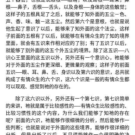
根──鼻子，舌根──舌头，以及身根──身体的这些触觉；
这样子的五根具足了之后，就能够了知外面的五尘－色、
声、香、味、触－这五尘。然后第六个是意根，也就是说
他生起了意识了以后，能够来了知外面的这个法尘，这样
子前面的五根有了以后，就能够在有情众生的了知的境界
里面，就会有五识来作相对应的了别；有了五识了以后，
就能够了别外面的这五个外五尘的境界。除了这五识──八
识心王里面的这五识以外，另外还有一个意识心，祂能够
对于外面的五尘作更深细、更微量的观察；这样子的前面
五识──眼、耳、鼻、舌、身识以及第六识的意识，总共就
构成了有情众生的六个识，这六个识是一般的有情众生都
可以现观、感觉到祂的存在的。
除了这六识以外，另外还有一个第七识，第七识简单
的来讲，祂就是属于比较感性的──有情众生比较感性的、
比较习惯性的这个内容，为什么我们能够了知祂的存在
呢？前面的六识，祂能够作很细微的分析，然后能够作一
些判断；也就是说对于外面的这些境界，能够作很详细的
分析，但是分析了以后，不见得能够作一个很明确的决