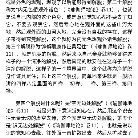
或是外色的现观，现观了以后能够得到解脱；第二个解脱
称为“内无色想观外诸色”（《瑜伽师地论》卷11），也就
是说自己内部的这个色身、或是意识觉知心都不要去了知
它，不要去观察它，然后专心地在观外面的这些山河大
地，然后观外面的山河大地，完全没有自我的存在，这样
子来得到究竟解脱，这个就称为内无色想观外诸色解脱；
第三个解脱称为“净解脱身作证具足住”（《瑜伽师地论》卷
11），就是究竟的解脱，然后来以自己亲身就能够证得这
样子的一个清净的解脱，然后具足的就安住在这样子一个
清净的解脱，这样子的一个境界当中，这个就称为净解脱
身作证具足住；以上这三个解脱，简单地来讲就是一般所
讲的四禅八定里面的四禅──初禅、二禅、第三禅、第四
禅。
第四个解脱是什么呢？是“空无边处解脱”（《瑜伽师地
论》卷11），就是只剩下意识觉知心在，然后用这个识去
往无量无边的虚空去缘，这个就是空无边处解脱；第五个
是“识无边处解脱”（《瑜伽师地论》卷11），也就是说以
识的觉知心去缘，往外面一直扩散出去，然后从扩散去了