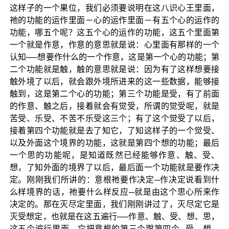
这样子的一个果位，我们必须要说明在这八识心王里面，
祂的功能的运作里面－心的运作里面－有五个心的运作的
功能，哪五个呢？这五个心的运作的功能，这五个里面第
一个就是作意，作意的意思就是说：心里面有那样的一个
认知──想要作什么的一个作意，这是第一个心的功能；第
二个功能就是触，触的意思就是说：因为有了这样想要接
触外境了以后，就会跟外境所进来的这一些数据，能够接
触到，这是第二个心的功能；第三个功能是受，有了前面
的作意、触之后，接着就会有觉受，所谓的觉受呢，就是
苦受、乐受、不苦不乐受这三个；有了这个觉受了以后，
接着第四个功能就是去了知它，了知这样子的一个觉受、
以及外面这个境界的功能，这就是第四个想的功能；最后
一个思的功能呢，是知道既然已经能够作意、触、受、
想，了知外面的境界了以后，最后面一个功能就是要作决
定。刚刚我们所讲的：意根祂要作决定─作决定说看到什
么样境界的话，祂要什么样反应─就是由这个思心所来作
决定的。那在灭尽定里面，我们刚刚讲过了，灭尽定它是
灭受想定，也就是在这五遍行──作意、触、受、想、思，
这五个遍行里面，它把意根的第三个跟第四个─受、想，