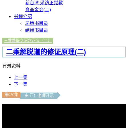
新台湾 采访正觉教
育基金会(二)
书籍介绍
局版书目录
结缘书目录
三乘菩提之阿含正义（二）
二乘解脱道的修证原理(二)
背景资料
上一集
下一集
第020集
由 正仁老师开示