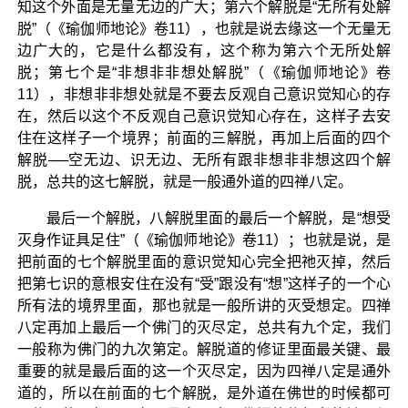
知这个外面是无量无边的广大；第六个解脱是“无所有处解
脱”（《瑜伽师地论》卷11），也就是说去缘这一个无量无
边广大的，它是什么都没有，这个称为第六个无所处解
脱；第七个是“非想非非想处解脱”（《瑜伽师地论》卷
11），非想非非想处就是不要去反观自己意识觉知心的存
在，然后以这个不反观自己意识觉知心存在，这样子去安
住在这样子一个境界；前面的三解脱，再加上后面的四个
解脱──空无边、识无边、无所有跟非想非非想这四个解
脱，总共的这七解脱，就是一般通外道的四禅八定。
最后一个解脱，八解脱里面的最后一个解脱，是“想受
灭身作证具足住”（《瑜伽师地论》卷11）；也就是说，是
把前面的七个解脱里面的意识觉知心完全把祂灭掉，然后
把第七识的意根安住在没有“受”跟没有“想”这样子的一个心
所有法的境界里面，那也就是一般所讲的灭受想定。四禅
八定再加上最后一个佛门的灭尽定，总共有九个定，我们
一般称为佛门的九次第定。解脱道的修证里面最关键、最
重要的就是最后面的这一个灭尽定，因为四禅八定是通外
道的，所以在前面的七个解脱，是外道在佛世的时候都可