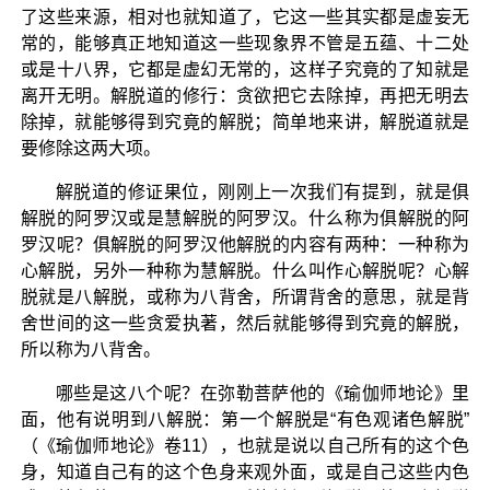
了这些来源，相对也就知道了，它这一些其实都是虚妄无
常的，能够真正地知道这一些现象界不管是五蕴、十二处
或是十八界，它都是虚幻无常的，这样子究竟的了知就是
离开无明。解脱道的修行：贪欲把它去除掉，再把无明去
除掉，就能够得到究竟的解脱；简单地来讲，解脱道就是
要修除这两大项。
解脱道的修证果位，刚刚上一次我们有提到，就是俱
解脱的阿罗汉或是慧解脱的阿罗汉。什么称为俱解脱的阿
罗汉呢？俱解脱的阿罗汉他解脱的内容有两种：一种称为
心解脱，另外一种称为慧解脱。什么叫作心解脱呢？心解
脱就是八解脱，或称为八背舍，所谓背舍的意思，就是背
舍世间的这一些贪爱执著，然后就能够得到究竟的解脱，
所以称为八背舍。
哪些是这八个呢？在弥勒菩萨他的《瑜伽师地论》里
面，他有说明到八解脱：第一个解脱是“有色观诸色解脱”
（《瑜伽师地论》卷11），也就是说以自己所有的这个色
身，知道自己有的这个色身来观外面，或是自己这些内色