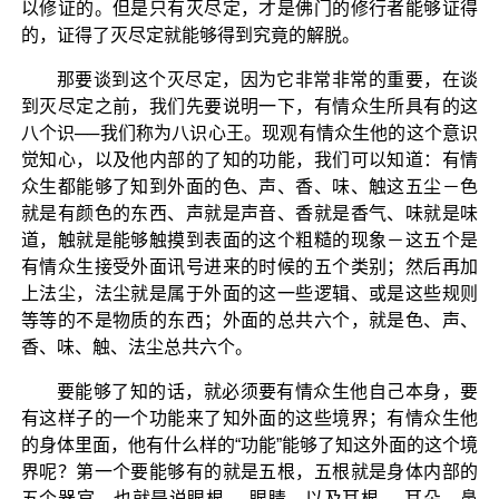
以修证的。但是只有灭尽定，才是佛门的修行者能够证得
的，证得了灭尽定就能够得到究竟的解脱。
那要谈到这个灭尽定，因为它非常非常的重要，在谈
到灭尽定之前，我们先要说明一下，有情众生所具有的这
八个识──我们称为八识心王。现观有情众生他的这个意识
觉知心，以及他内部的了知的功能，我们可以知道：有情
众生都能够了知到外面的色、声、香、味、触这五尘－色
就是有颜色的东西、声就是声音、香就是香气、味就是味
道，触就是能够触摸到表面的这个粗糙的现象－这五个是
有情众生接受外面讯号进来的时候的五个类别；然后再加
上法尘，法尘就是属于外面的这一些逻辑、或是这些规则
等等的不是物质的东西；外面的总共六个，就是色、声、
香、味、触、法尘总共六个。
要能够了知的话，就必须要有情众生他自己本身，要
有这样子的一个功能来了知外面的这些境界；有情众生他
的身体里面，他有什么样的“功能”能够了知这外面的这个境
界呢？第一个要能够有的就是五根，五根就是身体内部的
五个器官，也就是说眼根──眼睛，以及耳根──耳朵，鼻