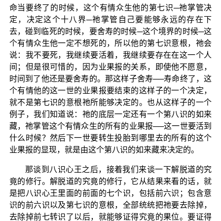
命当要终了的时候，这个有情众生他的第七识─祂掌管决
定，决定这个十八界─祂掌管自己要能够永远的存在下
去，碰到临死的时候，要舍寿的时候─这个境界的时候─这
个有情众生他一定不想死的，所以他的第七识意根，祂会
说：我不要死，我继续要活着，我继续要存在在这一个人
间；但是很可惜的，因为业果报的关系，即使他不愿意，
时间到了他还是要舍寿的。那这样子舍寿──寿命终了，这
个有情他的这一世的业果报要结束的这样子的一个决定，
就不是第七识的意根祂所能够决定的。也从这样子的一个
例子，我们知道说：祂的底层一定还有一个第八识的如来
藏，祂掌管这个有情众生的所有的业果报──这一世要活到
什么时候？然后下一世要转生投胎到哪里去的所有的这个
业果报的显现，就是由这个第八识的如来藏来决定的。
那谈到八识心王之后，接着我们来谈一下解脱道的究
竟的修行。解脱道的究竟的修行，它从结果来看的话，就
是把八识心王里面的前面的七个识，包括前六识；包含意
识的前六识以及第七识的意根，全部统统把祂要去除掉，
去除掉前七转识了以后，就能够证得究竟的果位。要证得