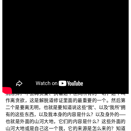
文字內容
各位菩萨：阿弥陀佛！
上一次我们说明到诸漏永尽，也就是永远把三个漏：
欲漏、有漏跟无明漏断除掉，这个就是阿罗汉究竟解脱的
内容，阿罗汉的修证除了前面所讲的，他自己能够亲证以
外，就是要诸漏永尽。
整个解脱道的修行，我们把它简单地精简了以后，主
要的内容有两个大部分：一个部分是修除贪欲，也就是说
不管是对于欲界或是色界，或是无色界的贪爱，统统把它
消除掉，不会再贪爱、执著这个世间所有的一切，这个叫
作离贪欲，这是解脱道修证里面的最重要的一个。然后第
二个是要离无明，也就是要知道说这些“我”、以及“我所”拥
有的这些东西，以及我本身的内容是什么？以及身外的──
也就是外面的山河大地，它们的内容是什么？这些外面的
山河大地或是自己这一个我，它的来源是怎么来的？知道