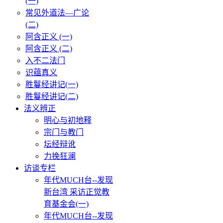
(一)
常见外道法—广论
(二)
阿含正义 (一)
阿含正义 (二)
入不二法门
识蕴真义
胜鬘经讲记(一)
胜鬘经讲记(二)
法义辨正
明心与初地释
宗门与教门
坛经辩讹
力挽狂澜
访谈专栏
年代MUCH台--发现
新台湾 采访正觉教
育基金会(一)
年代MUCH台--发现