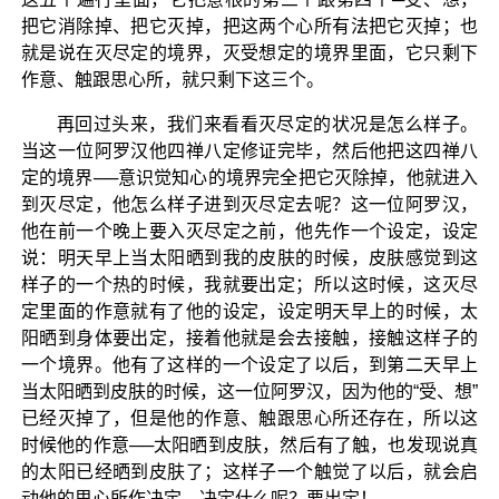
把它消除掉、把它灭掉，把这两个心所有法把它灭掉；也
就是说在灭尽定的境界，灭受想定的境界里面，它只剩下
作意、触跟思心所，就只剩下这三个。
再回过头来，我们来看看灭尽定的状况是怎么样子。
当这一位阿罗汉他四禅八定修证完毕，然后他把这四禅八
定的境界──意识觉知心的境界完全把它灭除掉，他就进入
到灭尽定，他怎么样子进到灭尽定去呢？这一位阿罗汉，
他在前一个晚上要入灭尽定之前，他先作一个设定，设定
说：明天早上当太阳晒到我的皮肤的时候，皮肤感觉到这
样子的一个热的时候，我就要出定；所以这时候，这灭尽
定里面的作意就有了他的设定，设定明天早上的时候，太
阳晒到身体要出定，接着他就是会去接触，接触这样子的
一个境界。他有了这样的一个设定了以后，到第二天早上
当太阳晒到皮肤的时候，这一位阿罗汉，因为他的“受、想”
已经灭掉了，但是他的作意、触跟思心所还存在，所以这
时候他的作意──太阳晒到皮肤，然后有了触，也发现说真
的太阳已经晒到皮肤了；这样子一个触觉了以后，就会启
动他的思心所作决定，决定什么呢？要出定！