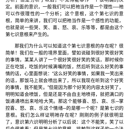
定。前面的意识，一般我们可以把祂当作是一个理性──祂
可以作很理性的一个分析；这个意根，这个第七识的意
根，简单的来讲，我们可以把祂当作是一个感性的功能，
也就是说一些哭、笑、喜、怒、哀、乐等等，都是由这个
第七识意根来产生的。
那我们为什么可以知道这个第七识意根的存在呢？很
简单！我们在一般的境界里面，譬如说碰到很好笑很好笑
的事情，某某人讲了一个很好笑很好笑的笑话，那时候你
正在吃饭，吃饭的时候满嘴的饭，然后听到这么好笑的事
情的话，心里面想说：“这么好笑的事情，如果我一笑出来
的话，那饭马上就会喷出来了，所以我现在听到这个好笑
的事情，我不能笑。”但是因为那个好笑的内容太好笑了，
明明知道会喷饭，但是还是不由自主地喷得，就把满口的
饭通通喷出来哈哈大笑。那这个能够喜、怒、哀、乐─掌
控喜、怒、哀、乐这个情绪─的是哪一个呢？是第七识的
意根。我们怎么样证明祂存在呢？刚刚的例子就很明显
了，意识第六识明明分析了以后说：这个不能笑，笑了以
后会很难看；但是第七识的意根，接触到这样子的一个法