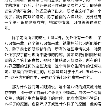
尘的境界了以后，他还是忍不住就是哈哈的大笑，即使意
识告诉他不能笑，他还是笑了出来。所以由这样子的一个
例子，我们可以知道说，除了前面的六识以外，另外还有
一个第七识的意根存在，祂掌控情绪、习惯等等这些功
能。
除了前面所讲的这七个识以外，另外还有一个识──第
八识如来藏，这个第八识如来藏，祂掌控前七识所能够作
的，除了前七识所能够作的，所有的这些事情以外，祂另
外还掌控了前七识所不能作的内容。譬如说我们刚刚所讲
到的这个第七识意根，祂除了情绪跟习惯以外，所有的十
八界里面的任何的这些决定，这个有情众生所作的任何决
定，都是由祂来作主的，也就是说对于十八界─五蕴十八
界─这些内容的作主，是由这个第七识的意根来作的。
那为什么我们可以限知说，这个第八识的如来藏祂是
存在的──外于这个前面七个识呢？很简单，当这一个有情
众生，他到了生命将要终了的时候，他寿命因为不管是什
么样子的原因，色身坏掉了或是什么样子的原因，他的寿