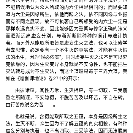
现内六尘有异，所以虽然面对的是同样的外五尘境界，也
不能错误地认为众人所取的内六尘相是相同的；而是要知
道内六尘是因缘所生，依他而起之法，依不同因缘与业报
而有不同之展现，故不可执著自己所领受的内六尘一定是
那样永远真实不变。因此能够因为熏闻与修学正确的法义
而逐渐远离虚妄分别，与渐渐断除种种的误计与遍计执
著。而另外从能取所取皆是虚妄生灭之法，也可以让修学
者去思惟，必定要有一个不生灭的真实法，才能有生灭假
法的出生，因为“假必依实”；同时虚妄生灭之法不是可以究
竟依靠的，因为生灭变异本身就是不安隐性，也不能把生
灭法转易成为不生灭法，而这个道理是遍于三界六道。譬
如在《瑜伽师地论》卷27中的开示：
由彼诸蕴，其性无常，生灭相应，有一切取，三受麤
重之所随逐，不安隐摄，不脱苦苦及以坏苦，不自在转，
由行苦故说名为苦……。
也就是说，含摄能取所取之五蕴，本身是因缘所生之
法，生灭不断，众生因为不了解五蕴的真实相貌，有种种
虚妄分别与执著，也不离四取、三受等法，因而无法脱离