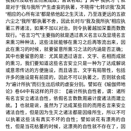
我我所及取名言而熏成故，皆说名取。】其中“我执习气”就
是对于“我与我所”产生虚妄的执著，不晓得“七转识我”及其
“相应的心所有法”都是依他起之生灭法，乃至连更远的五欲
六尘之“我所”都执著不舍，因此长时与“我及我所执”相应执
著三界诸法，如果不加以对治，则令执著越加深重而数数
现行。“名言习气”主要指的就是透过表义名言以及显境名言
来熏习种种法，这些法就能够在熏习之后再等流出来，因
此在熏习的时候，就要留意所熏习之法的内涵是否正确；
其中也要留意的是：尤其是透过语言、文字、名相而成就
的熏习，我们要知道这些名言安立只是一种为了达成解说
或意思传达的方便施设，而且语言、文字有局限性，包括
许多的施设是有前提的，因此不可以执著之，否则就会成
为“遍计所执”而衍生出后续的虚妄分别。譬如在《瑜伽师地
论》卷64中有这样的开示：【遍计所执自性者，谓：诸所
有名言安立诸法自性，依假名言数数周遍计度诸法而建立
故。】也就是说，虽然为了达成某些目的而用名言来安立
诸法自性，但是因为生灭之诸法都是因缘所生，所以不可
以执著这些法有真实不坏的自性；譬如说花有漂亮的自
性，但是当花枯萎的时候，这漂亮的自性就不存在了，因