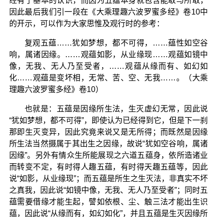
经有了基本的认识，而因为五蕴本身就包含能取与所取，
因此最后我们引一段在《大乘理趣六波罗蜜多经》卷10中
的开示，可以作为大家思惟及观行时的参考：
复观五蕴……犹如梦想，都不可得，……蕴性如空谷
响，属诸因缘。……观蕴如影，从业缘现……观蕴如镜中
像，无我、无人乃至受者，……观蕴从缘而有、如幻如
化……观蕴是变坏相，无常、苦、空、无我……。（大乘
理趣六波罗蜜多经》卷10）
也就是：五蕴是因缘所生法，生灭虚幻无常，因此说
“犹如梦想，都不可得”，即使认为已经得到它，但是下一刹
那即生灭变异，因此究竟来说又是无所得；而既然是因缘
所生法当然摄属于其出生之因缘，故说“犹如空谷响，属诸
因缘”。另外有情众生所能展现之六道五蕴身，依所造诸业
而转变不定，有时得人趣五蕴，有时得天趣五蕴等，因此
说“如影，从业缘现”；而五蕴是所生之生灭法，非真实不坏
之真我，因此说“如镜中像，无我、无人乃至受者”；同时五
蕴需要借缘才能生起，譬如依根、尘、触三法才能出生识
蕴，因此说“从缘而有，如幻如化”，并且五蕴是生灭因缘所