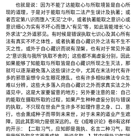
也就是说：因为不能了达能取心与所取境皆是自心所
现的道理，于是对于能取与所取二法产生误计及执著；或
者否定第八识而堕入“无见”之中，或者执著能取之意识心或
意识细心为实有不坏心而堕入“有见”等，如此皆能增长“心
外求法”之外道邪见。有时候是错误执取七识心及其心所有
法有真实不坏之体性，或者执著自心藏识外之法有不生不
灭之性，或外于自心藏识而说有涅槃，也有对于常见外道
之“意识我与我所”执取不舍的；这些都不离虚妄分别，因此
如果能够了知能取与所取皆是自心藏识所现之生灭法，那
就可以逐渐避免落入这些误计之中，尤其在末法时代有许
多的邪思妄想令众生眼花撩乱，也有许多相似佛法令众生
难以分辨，这些大多落入向自心藏识之外而求真实法之外
道见中，这是大家要留意的地方；另外要注意的是：自己
的能取在摄取所取的过程，如果产生种种虚妄分别与错误
的执取，不只现在世会产生许多不如理作意之身、口、意
行，也会熏成种子而带到未来世，对于未来的道业产生遮
障，因此其影响力是很深远的。在《成唯识论》卷8有这样
的开示：【二取习气，应知即是我执、名言二种习气，取