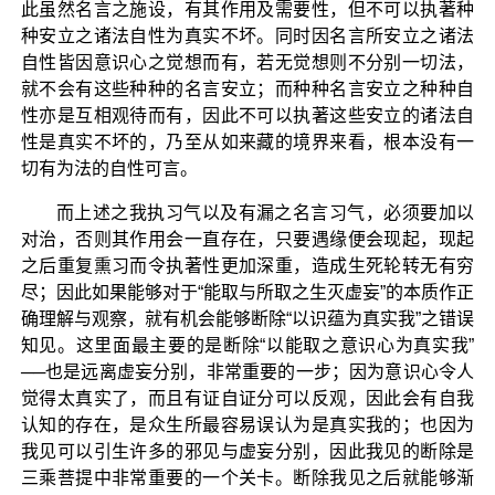
此虽然名言之施设，有其作用及需要性，但不可以执著种
种安立之诸法自性为真实不坏。同时因名言所安立之诸法
自性皆因意识心之觉想而有，若无觉想则不分别一切法，
就不会有这些种种的名言安立；而种种名言安立之种种自
性亦是互相观待而有，因此不可以执著这些安立的诸法自
性是真实不坏的，乃至从如来藏的境界来看，根本没有一
切有为法的自性可言。
而上述之我执习气以及有漏之名言习气，必须要加以
对治，否则其作用会一直存在，只要遇缘便会现起，现起
之后重复熏习而令执著性更加深重，造成生死轮转无有穷
尽；因此如果能够对于“能取与所取之生灭虚妄”的本质作正
确理解与观察，就有机会能够断除“以识蕴为真实我”之错误
知见。这里面最主要的是断除“以能取之意识心为真实我”
──也是远离虚妄分别，非常重要的一步；因为意识心令人
觉得太真实了，而且有证自证分可以反观，因此会有自我
认知的存在，是众生所最容易误认为是真实我的；也因为
我见可以引生许多的邪见与虚妄分别，因此我见的断除是
三乘菩提中非常重要的一个关卡。断除我见之后就能够渐