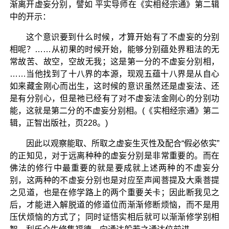
渐离开虚妄分别，譬如 平实导师在《实相经宗通》第二辑
中的开示：
这个意识要到什么时候，才算开始有了不虚妄的分别
相呢？……从初果的时候开始，能够分别蕴处界粗法的无
常故苦、故空，空故无我；这是第一分的不虚妄分别相，
……当他找到了十八界的本源，现观五蕴十八界是从自心
如来藏金刚心而出生，这时候的意识虽然还是虚妄法、还
是有分别心，但是祂已经有了对不虚妄法金刚心的分别功
能，这就是第二分的不虚妄分别相。(《实相经宗通》第二
辑，正智出版社，页228。)
因此以观察能取、所取之虚妄生灭性及配合“假必依实”
的正知见，对于远离种种的虚妄分别是非常重要的。而在
佛法的修行中最重要的就是要成就上述两种的不虚妄分
别，这两种的不虚妄分别也是对应至声闻菩提及大乘菩提
之见道，也是在修学路上的两个重要关卡；因此断我见之
后，才能进入解脱道的修道位而渐渐修断烦恼，而不是用
压伏烦恼的方式了；同时证悟实相后就可以渐渐修学别相