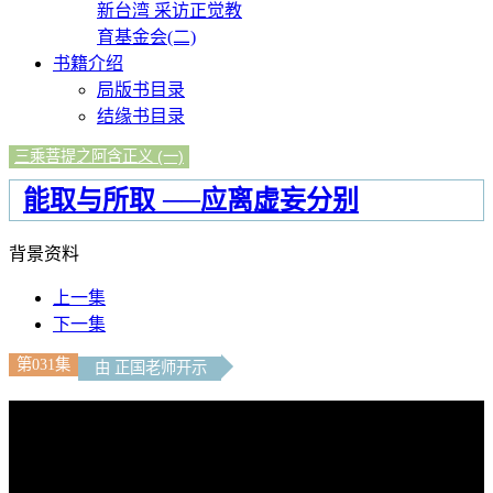
新台湾 采访正觉教
育基金会(二)
书籍介绍
局版书目录
结缘书目录
三乘菩提之阿含正义 (一)
能取与所取 ──应离虚妄分别
背景资料
上一集
下一集
第031集
由 正国老师开示
文字內容