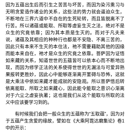
因为五蕴出生后而引生之苦苦与坏苦，而因为染污熏习与
无明贪爱造作诸业的关系，这些法的势力就会逼迫众生，
不断地在三界六道中不自在的生死轮转，而且皆脱离不了
行苦。所以诸蕴或能取、所取等虚妄生灭之法，绝对不是
众生的究竟依靠；因为其本质是生灭的。而对于凡夫来
说，诸蕴及其相应的种种行也都是不安隐、不离三苦的，
因此只有本来不生灭的本住法，祂不需要藉助其他的因缘
而能本来自在，祂才是众生的究竟之依靠。菩萨因为证悟
如来藏的关系，知道世世的五蕴皆可以依本心而不断地出
现，而因为修学正法的关系使得世世的无漏法与可爱异熟
果报转更胜妙，因此心中能够逐渐离开罣碍与恐怖，这就
是大乘法中依如来藏才能成就的安隐观。所以菩萨悟后转
依离能取、所取之如来藏心，因此能令能取之意识心渐离
对于六尘之虚妄执著；这也是我们从这个能取与所取的法
义中应该要学习到的。
有时候我们会把一般众生的五蕴称为“五取蕴”，因为对
于五蕴产生贪爱的缘故，譬如在《大乘阿毘达磨集论》卷1
中的开示：