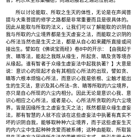
智，利乐众生修集福德，向通达般若之通达位前进。
所以讨论能取、所取之生灭的体性，无论是在声闻菩
提与大乘菩提的修学之路都是非常重要而且是很具体的。
因此从能取与所取的法义，让我们可以了解能取的识阴自
我与所取的六尘境界都是生灭虚妄之法，而能取之识阴的
心所法当然也是生灭之法，都是从自心如来藏所直接或间
接出生。譬如在《佛说宝雨经》卷8中的开示：【由我起于
贪、瞋等法，能起之我既从缘生，所起贪、瞋及贪等境亦
从缘起。谁有智者于众缘生虚妄法中起我执著？】大意是
说：意识心的现起才会有其相应心所法的出现，譬如贪、
瞋等六根本烦恼心所法，而意识心我是依根、尘触才能出
生的生灭法，意识及其心所法--贪、瞋等所取的六尘境界，
亦只是自心所现的六尘内相分。因此无论是意识心我、意
识心相应之心所法，或者是心、心所法所贪取的内六尘境
界，皆是因缘所生之虚妄生灭之法；既然都是众缘生虚妄
法，那有智慧的人就不应该在这些虚妄法中执著有真实不
坏的识阴自我，能够取种种六尘境界，而于这些虚妄生灭
的内六尘中生起种种贪爱而被系缚；这种由能取、所取皆