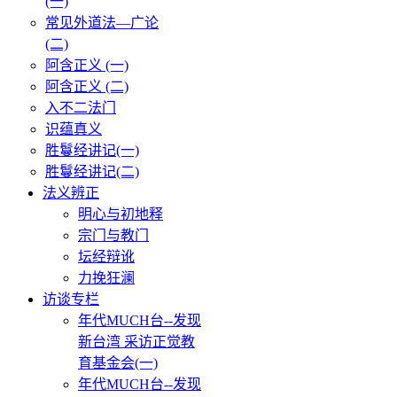
(一)
常见外道法—广论
(二)
阿含正义 (一)
阿含正义 (二)
入不二法门
识蕴真义
胜鬘经讲记(一)
胜鬘经讲记(二)
法义辨正
明心与初地释
宗门与教门
坛经辩讹
力挽狂澜
访谈专栏
年代MUCH台--发现
新台湾 采访正觉教
育基金会(一)
年代MUCH台--发现