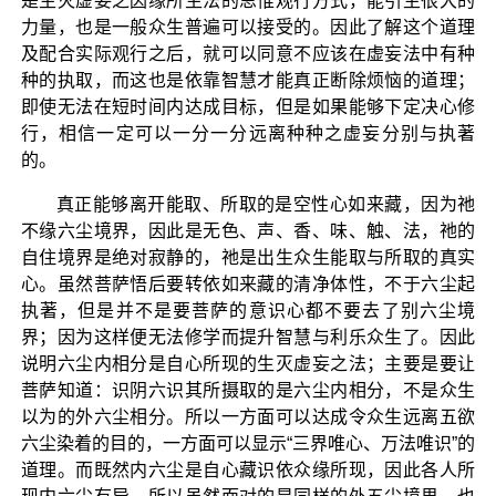
是生灭虚妄之因缘所生法的思惟观行方式，能引生很大的
力量，也是一般众生普遍可以接受的。因此了解这个道理
及配合实际观行之后，就可以同意不应该在虚妄法中有种
种的执取，而这也是依靠智慧才能真正断除烦恼的道理；
即使无法在短时间内达成目标，但是如果能够下定决心修
行，相信一定可以一分一分远离种种之虚妄分别与执著
的。
真正能够离开能取、所取的是空性心如来藏，因为祂
不缘六尘境界，因此是无色、声、香、味、触、法，祂的
自住境界是绝对寂静的，祂是出生众生能取与所取的真实
心。虽然菩萨悟后要转依如来藏的清净体性，不于六尘起
执著，但是并不是要菩萨的意识心都不要去了别六尘境
界；因为这样便无法修学而提升智慧与利乐众生了。因此
说明六尘内相分是自心所现的生灭虚妄之法；主要是要让
菩萨知道：识阴六识其所摄取的是六尘内相分，不是众生
以为的外六尘相分。所以一方面可以达成令众生远离五欲
六尘染着的目的，一方面可以显示“三界唯心、万法唯识”的
道理。而既然内六尘是自心藏识依众缘所现，因此各人所