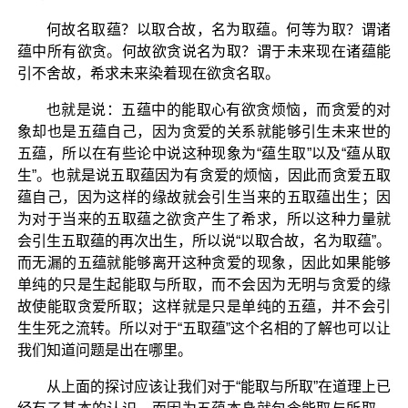
何故名取蕴？以取合故，名为取蕴。何等为取？谓诸
蕴中所有欲贪。何故欲贪说名为取？谓于未来现在诸蕴能
引不舍故，希求未来染着现在欲贪名取。
也就是说：五蕴中的能取心有欲贪烦恼，而贪爱的对
象却也是五蕴自己，因为贪爱的关系就能够引生未来世的
五蕴，所以在有些论中说这种现象为“蕴生取”以及“蕴从取
生”。也就是说五取蕴因为有贪爱的烦恼，因此而贪爱五取
蕴自己，因为这样的缘故就会引生当来的五取蕴出生；因
为对于当来的五取蕴之欲贪产生了希求，所以这种力量就
会引生五取蕴的再次出生，所以说“以取合故，名为取蕴”。
而无漏的五蕴就能够离开这种贪爱的现象，因此如果能够
单纯的只是生起能取与所取，而不会因为无明与贪爱的缘
故使能取贪爱所取；这样就是只是单纯的五蕴，并不会引
生生死之流转。所以对于“五取蕴”这个名相的了解也可以让
我们知道问题是出在哪里。
从上面的探讨应该让我们对于“能取与所取”在道理上已