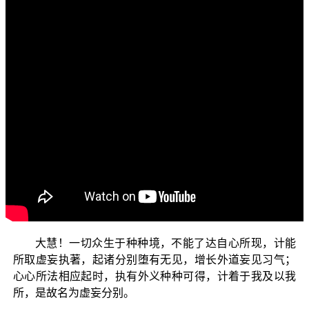
各位菩萨：阿弥陀佛！
欢迎大家收看“三乘菩提之阿含正义──兼论唯识学的
最早根据”节目。
今天我们要接续上一集之〈能取与所取-二俱无所得〉
来跟诸位探讨〈能取与所取-应离虚妄分别〉这个题目。因
为“能取”在“所取”上面的“虚妄分别”中会引生种种邪见与问
题，所以今天的节目，我们就要来探讨这个重要的法义，
由所取的虚妄也可以了知能取之虚妄；了知能取与所取之
虚妄性后，就可以逐渐远离种种之虚妄分别，也能够渐离
因虚妄分别所引生之染污的身、口、意行。譬如在《大乘
入楞伽经》卷4中的开示：
大慧！一切众生于种种境，不能了达自心所现，计能
所取虚妄执著，起诸分别堕有无见，增长外道妄见习气；
心心所法相应起时，执有外义种种可得，计着于我及以我
所，是故名为虚妄分别。