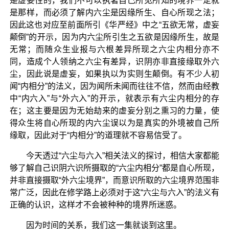
是虚妄性的，我们不可以执著自己所见所知的境界一定就
是那样，而必须了解内六尘是因缘所生、自心所现之法；
因此这也对应至前面所引《华严经》中之“五欲无常，虚妄
颠倒”的开示，因为内六尘所引生之五欲是因缘所生，故是
无常；而随众生业报与六根差异所现之六尘内相分亦不
同，造成个人领纳之六尘有差异，识阴亦非直接缘取外六
尘，因此说是虚妄，如果执以为实则生颠倒。有不少人初
闻“内相分”的法义，因为闻所未闻而往往不信，然而由经教
中“内六入”与“外六入”的开示，就表示有六尘内相分的存
在；这主要是因为无始劫来的虚妄分别之熏习的力量，使
得众生将自心所现的内六尘误以为是真实的外境被自己所
缘取，因此对于“内相分”的道理就不容易信受了。
今天透过“六尘与六入”相关法义的探讨，相信大家都能
够了解自己识阴六识所摄取的“六尘内相分”都是自心所现，
并非直接摄取“外六尘境界”，而意识所取的六尘境界范围非
常广泛，因此在修学路上必须对于这“六尘与六入”的法义有
正确的认识，这样才不会被种种的境界所迷惑。
因为时间的关系，我们这一集就谈到这里。