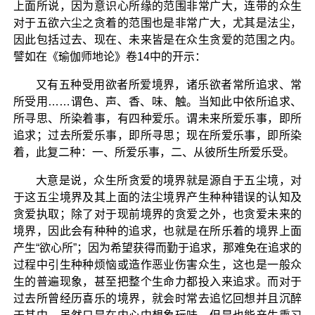
上面所说，因为意识心所缘的范围非常广大，连带的众生
对于五欲六尘之贪着的范围也是非常广大，尤其是法尘，
因此包括过去、现在、未来皆是在众生贪爱的范围之内。
譬如在《瑜伽师地论》卷14中的开示：
又有五种受用欲者所爱境界，诸乐欲者常所追求、常
所受用……谓色、声、香、味、触。当知此中依所追求、
所寻思、所染着事，有四种爱乐。谓未来所爱乐事，即所
追求；过去所爱乐事，即所寻思；现在所爱乐事，即所染
着，此复二种：一、所爱乐事，二、从彼所生所爱乐受。
大意是说，众生所贪爱的境界就是源自于五尘境，对
于这五尘境界及其上面的法尘境界产生种种错误的认知及
贪爱执取；除了对于现前境界的贪爱之外，也贪爱未来的
境界，因此会有种种的追求，也就是在所乐着的境界上面
产生“欲心所”；因为希望获得而勤于追求，那难免在追求的
过程中引生种种烦恼或造作恶业伤害众生，这也是一般众
生的普遍现象，甚至把整个生命力都投入来追求。而对于
过去所曾经历喜乐的境界，就会时常去追忆回想并且沉醉