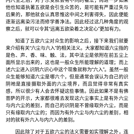
内六尘之后，对于乐受就会有不同的看法；再进一步如果
他也知道执著五欲是会引生众苦的，是可能有严重过失与
后果的，那他就会认真思惟这中间之利害得失，因此便能
逐渐远离染污法而修学善净法。因此经过这几种角度的观
察之后，就可以令其“远离五欲染着之决定心”更加有力。
知道了五欲六尘对众生的影响之后，接下来我们就要
来介绍有关“六尘与六入”的相关法义。大家都知道六尘指的
是色、声、香、味、触、法，其中法尘是依附在前五尘上
面所显示出来的，这也是一般众生所能理解的道理；而上
述六尘进入识阴六识心中这个现象就称为“六入”。虽然一般
众生能够知道六尘是哪六个，但是通常会误认为自己的识
阴祂是直接摄取外面的六尘境界，而且觉得非常有真实
感，所以很少有人会去怀疑这些事情。因此如果不是有佛
菩萨的开示，大家都很难去发现这六尘事实上是有外六尘
与内六尘的差别，而自己的识阴是不曾缘取外六尘，而是
只有缘取内六尘的；而因为有外六尘与内六尘的差别，相
对的就有外六入与内六入的差别。
因此除了对于五欲六尘的法义需要如实理解之外，连