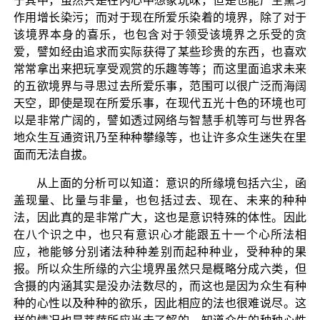
于其中，虽然只是在内心中想象玩味，但是也能产生熏习
作用增长染污；而对于现在所爱乐染着的境界，除了对于
该境界本身的喜乐，也包含对于领受该境界之乐受的贪
爱，譬如经由追求而实际获得了某些珍贵的东西，也喜欢
常常拿出来把玩享受观赏的乐趣等等；而这里面追求未来
的五欲境界与寻思过去所爱乐事，范围可以很广泛而海阔
天空，即使是现在所爱乐事，在现代五光十色的环境也可
以是非常广阔的，譬如透过网络与智慧手机等可与世界各
地众生互通资讯乃至种种攀缘等，也让许多众生迷失在里
面而无法自拔。
从上面的分析可以知道：意识的所缘境包括六尘，函
盖现量、比量与非量，也包括过去、现在、未来的种种
法，因此真的是非常广大，这也是意识特殊的体性。因此
在八个识之中，也只有意识心才能跟五十一个心所法相
应，祂能够分别诸法种种差别而起种种业，受种种的果
报。所以众生所缘的六尘境界虽然只是概略分成六类，但
含摄的内涵其实是没办法数尽的，而这也是因为众生有种
种的心性以及种种的欲乐，因此相应的法也很难说尽。这