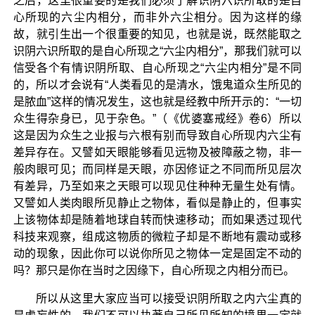
之后，这里很重要的是我们必须了解识阴六识所取的是自
心所现的六尘内相分，而非外六尘相分。因为这样的缘
故，就引生出一个很重要的知见，也就是说，既然能取之
识阴六识所取的是自心所现之“六尘内相分”，那我们就可以
信受各个有情识阴所取、自心所现之“六尘内相分”是不同
的，所以才会说有“人类看见的是清水，饿鬼道众生所见的
是脓血”这样的情况发生，这也就是经教中所开示的：“一切
众生得杂身已，见于杂色。”（《优婆塞戒经》卷6）所以
这是因为众生之业报与六根有别而导致自心所现内六尘有
差异存在。又譬如天眼能够看见远物及被障蔽之物，非一
般肉眼可见；而同样是天眼，亦因修证之不同而所见层次
有差异，乃至如来之天眼可以现见住种种无量生处有情。
又譬如人类肉眼所见静止之物体，看似是静止的，但事实
上该物体却是随着地球自转而快速移动；而如果透过现代
科技来观察，组成这物质的微粒子却是不断地有震动或移
动的现象，因此你可以说你所见之物体一定是固定不动的
吗？那只是你在当时之因缘下，自心所现之内相分而已。
所以从这里大家应当可以接受识阴所取之内六尘真的