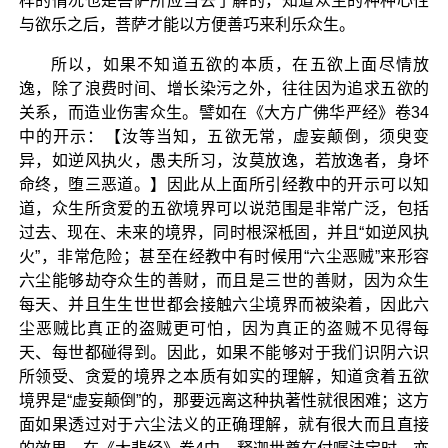
样的情况也是菩萨所应当去了解的，知道众生的种种心性
与欲乐之后，菩萨才能以方便善巧来利乐众生。
所以，如果不知道五欲的本质，在五欲上面尽情放
逸，除了浪费时间、增长染污之外，往往因为追求五欲的
关系，而造业伤害众生。譬如在《大方广佛华严经》卷34
中的开示：【汝等当知，五欲无常，虚妄颠倒，须臾变
异，如逆风执火，愚夫所习，汝莫放逸，若放逸者，身坏
命终，堕三恶道。】因此从上面所引经教中的开示可以知
道，众生所贪爱的五欲境界可以说范围是非常广泛，包括
过去、现在、未来的境界，同时根深柢固，并且“如逆风执
火”，非常危险；甚至在经教中有时候用“六尘恶贼”来形容
六尘能够劫夺众生的善财，而且是三世的善财，因为众生
每天、并且生生世世都会接触六尘境界而被染着，因此六
尘恶贼比真正的盗贼更可怕，因为真正的盗贼不见得每
天、每世都碰得到。因此，如果不能够对于我们识阴六识
所领受、贪爱的境界之本质有如实的理解，知道贪着五欲
境界是“虚妄颠倒”的，那要远离这种执著性就很困难；这方
面如果透过对于六尘法义的正确理解，就有很大而且直接