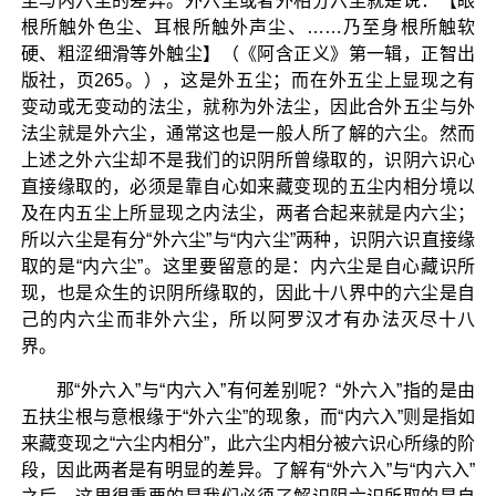
尘与内六尘的差异。外六尘或者外相分六尘就是说：【眼
根所触外色尘、耳根所触外声尘、……乃至身根所触软
硬、粗涩细滑等外触尘】（《阿含正义》第一辑，正智出
版社，页265。），这是外五尘；而在外五尘上显现之有
变动或无变动的法尘，就称为外法尘，因此合外五尘与外
法尘就是外六尘，通常这也是一般人所了解的六尘。然而
上述之外六尘却不是我们的识阴所曾缘取的，识阴六识心
直接缘取的，必须是靠自心如来藏变现的五尘内相分境以
及在内五尘上所显现之内法尘，两者合起来就是内六尘；
所以六尘是有分“外六尘”与“内六尘”两种，识阴六识直接缘
取的是“内六尘”。这里要留意的是：内六尘是自心藏识所
现，也是众生的识阴所缘取的，因此十八界中的六尘是自
己的内六尘而非外六尘，所以阿罗汉才有办法灭尽十八
界。
那“外六入”与“内六入”有何差别呢？“外六入”指的是由
五扶尘根与意根缘于“外六尘”的现象，而“内六入”则是指如
来藏变现之“六尘内相分”，此六尘内相分被六识心所缘的阶
段，因此两者是有明显的差异。了解有“外六入”与“内六入”