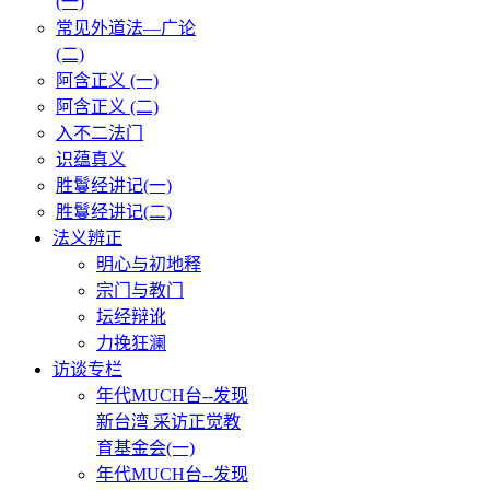
(一)
常见外道法—广论
(二)
阿含正义 (一)
阿含正义 (二)
入不二法门
识蕴真义
胜鬘经讲记(一)
胜鬘经讲记(二)
法义辨正
明心与初地释
宗门与教门
坛经辩讹
力挽狂澜
访谈专栏
年代MUCH台--发现
新台湾 采访正觉教
育基金会(一)
年代MUCH台--发现