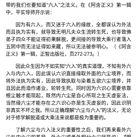
带的我们也要知道“六入”之法义。在《阿含正义》第一辑
中，平实导师开示说：
因为有六入，而又迷于六入的缘故，全都误认为外法
而且执为实有，就导致无明凡夫众生流转生死，也导致佛
弟子四众不能证得初果解脱，更间接的导致大乘行者落入
五阴中而无法证得如来藏，所以无法破参明心。（《阿含
正义》第一辑，正智出版社，页272-273。）
因此众生因为不如实知“六入”的真实道理，不知有外六
入与内六入，因此误认六识直接缘取外面的六尘境界，而
将外法执为实有，因此导致执取与染着五欲六尘境界，并
且因此而造作诸业，轮转生死。同时因为六识心需要依靠
根尘触才能现起，既然内六尘是自心所现之生灭虚妄法，
当然缘六尘才能存在之六识心亦是生灭虚妄的，因此识阴
非真实不坏之我。所以正确理解“六尘与六入”的法义，无论
对于修学解脱道或大乘法来说都是极为重要的。
了解六尘与六入法义的重要性之后，我们再来看外六