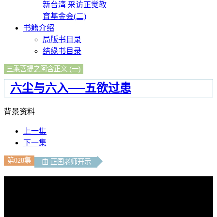
新台湾 采访正觉教
育基金会(二)
书籍介绍
局版书目录
结缘书目录
三乘菩提之阿含正义 (一)
六尘与六入──五欲过患
背景资料
上一集
下一集
第028集
由 正国老师开示
文字內容