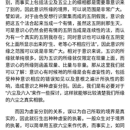
别，而事实上包括法尘及五尘上的细相都是需要靠意识来
了别的，因此意识所缘的境界，可以说范围是非常广大。
譬如说，对于由色受想行识聚集而成的五阴假我，意识会
把这五个法合起来当成一个有情，虽然这五阴刹那生灭，
可是意识心仍然会把有情的五阴当成是连续性的法，而认
为有一个真实的五阴我存在；同时意识也可以缘在五阴变
化上面所显示出来的“生、老等心不相应行法”，因此意识所
缘之范围可以说是非常广大。相对于意识来说，五识的所
缘就单纯很多，因为五识的所缘就仅限定在现量上面，而
意识心的所缘则函盖现量、比量与非量。那从这里我们就
可以了解：意识心有时候祂的所缘是会有虚妄性的，包括
受种种意识相应的错误知见以及意根之遍计所执性的影
响，造成意识之种种虚妄分别。因此，我们是有必要对于
“六尘及六入”来作一些探讨，这样就能够比较清楚我们所缘
的六尘之真实相貌。
而因为虚妄分别的关系，误以为自己所取的境界是真
实的，因此就衍生出种种虚妄的执著。一般众生对于境界
的执著，可以简单用五欲六尘来作代表，而事实上，如同