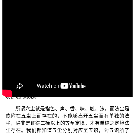
各位菩萨：阿弥陀佛！
欢迎大家收看“三乘菩提之阿含正义──兼论唯识学的
最早根据”节目。今天我们要跟诸位菩萨一起来探讨有关“六
尘与六入”的相关法义，这个在佛法中是属于非常重要的知
见，因为这些法义与“断我见”证解脱果及“三界唯心、万法
唯识”的佛法妙义有密切的关系，如果能够对于这些法义有
正确的了解，那对于我们在佛道修学上就会有很大的帮
助。从 平实导师《阿含正义》这套书的副标题──唯识学探
源，亦表示在《阿含经》中 佛世尊早就有开示过唯识的法
义，而我们这几次节目中所要探讨的内容，也都是必须基
于有本识如来藏心的基础下才能成立，而事实上本识是一
切佛法的核心。
所谓六尘就是指色、声、香、味、触、法，而法尘是
依附在五尘上而存在的，不能够离开五尘而有单独的法
尘，除非是证得二禅以上的等至定境，才有单纯之定境法
尘存在。我们都知道五尘分别对应至五识，为五识所了