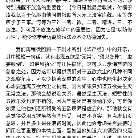
的效果。在《大悲经》卷4中，释迦世尊在付嘱法宝时，亦
特别提醒不放逸的重要性：【今日是我最后教诫，付嘱于
汝我此百千亿那由他阿僧祇劫所习无上法宝库藏。汝等亦
应学于三事。何等为三？一者、欲，二者、精进，三、不
放逸。】可见不放逸在修学中的重要性，因为它是“以防修
为性”，能令修学者远离染污法及不令功德漏失。
我们再稍微回顾一下刚才所引《华严经》中的开示，
其中短短一句话，就有出现五欲是“无常”、“须臾变异”、“虚
妄颠倒”、“如逆风执火”等几种描述，这可以显示佛菩萨的
慈悲之处，因为这可以提供我们对于五欲六尘的几种不同
之观察角度，可以令执著深重的众生，心中也能生起决定
心想要远离五欲六尘之执著。因为如果只知道五欲是生灭
无常之法，那他会想说没关系，虽然是生灭法，短暂性的
五欲乐受也是不错的，因为毕竟还是有领纳乐受；可是你
如果让他也知道所领受的五欲境界是虚妄的，那他就会有
点觉得受用五欲虽然有些乐受，可是不真实、有点虚幻没
意思，并且多少是在浪费时间，因此他会考虑是否要把时
间用在更重要的事情上面。譬如当他知道六识领受的只是