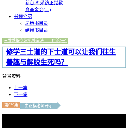
新台湾 采访正觉教
育基金会(二)
书籍介绍
局版书目录
结缘书目录
三乘菩提之常见外道法——广论(一)
修学三士道的下士道可以让我们往生
善趣与解脱生死吗？
背景资料
上一集
下一集
第039集
由正祺老师开示