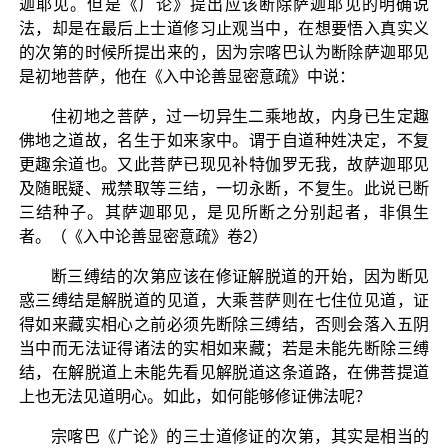
迦耶见。但是《广论》提出应该断除萨迦耶见的明确说
法，却是在最后上士道修习止观当中，在想要悟入真实义
的次第的时候所提出来的，因为宗喀巴认为断除萨迦耶见
是初地菩萨，他在《入中论善显密意疏》中说：
住初地之菩萨，过一切异生二乘地故，内身已生定趣
佛地之道故，名生于如来家中。谓于自道种姓决定，不复
更趣余道也。又此菩萨已现见补特伽罗无我，故萨迦耶见
及随眠疑、戒禁取等三结，一切永断，不复生。此说已断
三结种子。其萨迦耶见，是见所断之分别起者，非俱生
者。（《入中论善显密意疏》卷2）
断三缚结的次第应该在修证解脱道的开始，因为断见
惑三缚结是解脱道的见道，大乘菩萨则在七住位见道，证
得如来藏实相心之前必须先断除三缚结，否则会落入五阴
当中而无法证得诸法的实相如来藏；若是未能先断除三缚
结，在解脱道上未能先看见解脱道这条道路，在佛菩提道
上也无法见道明心。如此，如何能够修证佛法呢？
宗喀巴《广论》的三士道修证的次第，其实是相当的