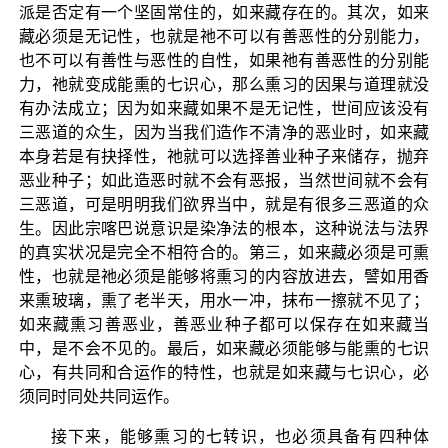
派是否定有一个坚固常住的，如来藏存在的。其次，如来
藏必须是无记性，也就是祂不可以有善恶性的分别能力，
也不可以有善性与恶性的自性，如果祂有善恶性的分别能
力，祂就变成能熏的七识心，那么熏习的因果与道理就没
有办法成立；因为如来藏如果不是无记性，世间应该没有
三恶道的众生，因为当我们造作不清净的恶业时，如来藏
本身若是有抉择性，祂就可以选择善业种子来储存，抛弃
恶业种子；如此造恶时就不会有恶报，当然世间就不会有
三恶道，可是明明我们欲界当中，就是有很多三恶道的众
生。因此宗喀巴说意识是染净法的根本，这种说法与法界
的真实状况是完全不相符合的。第三，如来藏必须是可熏
性，也就是祂必须是能够将熏习的内容放进去，譬如用香
来熏玻璃，熏了老半天，用水一冲，抹布一擦就不见了；
如来藏熏习善恶业，善恶业种子都可以保存在如来藏当
中，是不会不见的。最后，如来藏必须能够与能熏的七识
心，有共同和合运作的特性，也就是如来藏与七识心，必
须同时同处共同运作。
接下来，能够熏习的七转识，也必须具备有四种体