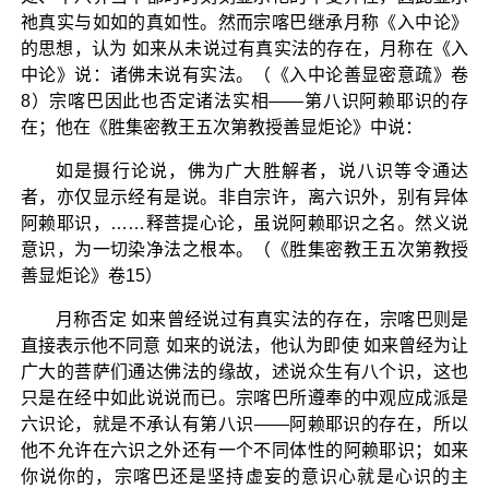
祂真实与如如的真如性。然而宗喀巴继承月称《入中论》
的思想，认为 如来从未说过有真实法的存在，月称在《入
中论》说：诸佛未说有实法。（《入中论善显密意疏》卷
8）宗喀巴因此也否定诸法实相——第八识阿赖耶识的存
在；他在《胜集密教王五次第教授善显炬论》中说：
如是摄行论说，佛为广大胜解者，说八识等令通达
者，亦仅显示经有是说。非自宗许，离六识外，别有异体
阿赖耶识，……释菩提心论，虽说阿赖耶识之名。然义说
意识，为一切染净法之根本。（《胜集密教王五次第教授
善显炬论》卷15）
月称否定 如来曾经说过有真实法的存在，宗喀巴则是
直接表示他不同意 如来的说法，他认为即使 如来曾经为让
广大的菩萨们通达佛法的缘故，述说众生有八个识，这也
只是在经中如此说说而已。宗喀巴所遵奉的中观应成派是
六识论，就是不承认有第八识——阿赖耶识的存在，所以
他不允许在六识之外还有一个不同体性的阿赖耶识；如来
你说你的，宗喀巴还是坚持虚妄的意识心就是心识的主