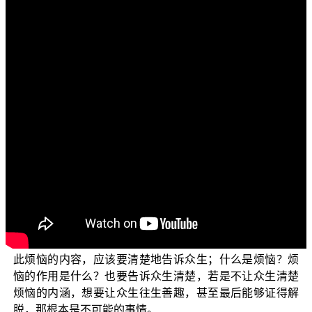
文字內容
各位菩萨：阿弥陀佛！
欢迎您收看正觉教团的电视弘法节目，目前正在演述
的是：“三乘菩提之常见外道法——广论”单元。
在这一集我们要继续探讨三士道的建立，是否符合佛
法的正义？《广论》三士道的下士道与中士道，是希求来
世善趣安乐与解脱生死。可是正确的佛法中，让我们能够
往生善趣，甚至最后证得解脱，最简单也最为首要的方法
就是断除三缚结，也就是要证解脱道的初果；从往生善趣
到解脱生死，这其实是除灭烦恼的过程，烦恼的减少就是
福德的增加，烦恼减少可以让众生往生人天善趣，烦恼深
厚的众生，福德相对的也比较少，也就会下堕三恶道。因
此烦恼的内容，应该要清楚地告诉众生；什么是烦恼？烦
恼的作用是什么？也要告诉众生清楚，若是不让众生清楚
烦恼的内涵，想要让众生往生善趣，甚至最后能够证得解
脱，那根本是不可能的事情。