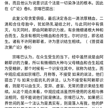
体，而且他认为说意识这个法是一切染净法的根本。因此
在《广论》卷6，宗喀巴提出：
此复父母贪爱俱极，最后决定各出一滴浓厚精血，二
滴和合住母胎中，犹如熟乳凝结之时，与此同时中有俱
灭，与灭同时，即由阿赖耶识力故，有余微细诸根大种和
合而生，及余有根同分精血和合抟生。尔时识住，即名结
生。诸有不许阿赖耶者，许为意识结生相续。（《菩提道
次第广论》卷6）
宗喀巴认为，在众生受生的当下，经中虽然说是由阿
赖耶识的力量，所以有微细四大种与父母精血和合生起成
为受精卵，那个时候有一个识安住其中，就称为结生。而
中观应成派如宗喀巴、月称等，不接受 如来的说法，他们
提出了与 如来分庭抗礼的讲法，认为不接受有阿赖耶识
者，则是可以由生灭、变异、虚妄、无常的意识来结生相
续。从这个观点来看，中观应成派虽然所使用的名相与佛
法相同，但不能说他们就是佛法。宗喀巴认为，如果把三
界世间的某一个法认为是真实有，则是落入有我，他的萨