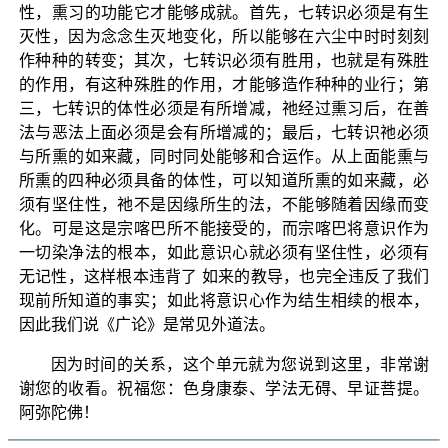
性，熏习的功能它才能够成就。首先，七转识必须是有生
灭性，因为念念生灭地变化，所以能够在六尘中时时刻刻
作种种的转变；其次，七转识必须有胜用，也就是有殊胜
的作用，有这种殊胜的作用，才能够造作种种的业行；第
三，七转识的体性必须是有所增减，祂经过熏习后，在善
法与恶法上面必须是会有所增减的；最后，七转识祂必须
与所熏的如来藏，同时同处能够和合运作。从上面能熏与
所熏的四种必须具备的体性，可以知道所熏的如来藏，必
须有坚住性，祂不是因缘所生的法，不能够随着因缘而变
化。可是这是宗喀巴所不能接受的，而宗喀巴将意识作为
一切染净法的根本，如此意识心就必须有坚住性，必须有
无记性，这样根本违背了 如来的教导，也完全违反了我们
现前所知道的事实；如此将意识心作为结生相续的根本，
因此我们说《广论》是常见外道法。
因为时间的关系，这个单元就为您说到这里，非常谢
谢您的收看。祝福您：色身康泰、学法无碍、早证菩提。
阿弥陀佛！