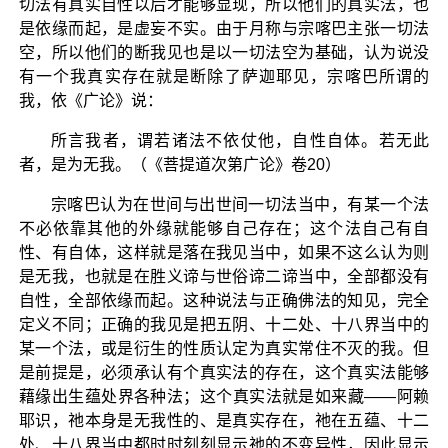
切法有真实自性以后才能够显现，所以他们的真实法，也
是依缘而起，是虚妄不实。由于月称与宗喀巴主张一切法
空，所以他们的断我见也是以一切法空为基础，认为说没
有一个我真实存在就是断除了萨迦耶见，宗喀巴所谓的
我，依《广论》说：
所言我者，谓若诸法不依仗他，自性自体。若无此
者，是为无我。（《菩提道次第广论》卷20）
宗喀巴认为在世间与出世间一切法当中，有某一个法
不必依靠其他的外缘就能够自己存在；这个法自己有自
性、有自体，这样就是落在我见当中，如果不这么认为则
是无我，也就是在胜义谛与世俗谛二谛当中，全部都没有
自性，全部依缘而起。这种说法与正确佛法的知见，完全
定义不同；正确的我见是把五阴、十二处、十八界当中的
某一个法，或是衍生的性质认定为真实常住不灭的我。但
是前提是，必须承认有个真实法的存在，这个真实法能够
藉缘出生蕴处界各种法；这个真实法就是如来藏——阿赖
耶识，祂本身是无我性的、是真实存在，祂在五蕴、十二
处、十八界当中都时时刻刻显示祂的不变异性，因此显示