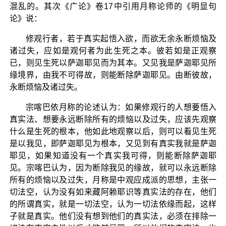
混乱的。其次《广论》卷17中引用月称论师的《明显句
论》说：
修观行者，若于真实起悟入欲，而欲无余永断烦恼及
诸过失，应如是观何者为此生死之本。彼若如是正观察
已，则见生死以萨迦耶见而为其本。又见我是萨迦耶见所
缘境界，由我不可得故，则能断除萨迦耶见。由断彼故，
永断烦恼及诸过失。
宗喀巴依月称的论述认为：如果修观行的人想要悟入
真实法、想要永远断除所有的烦恼以及过失，应该先观察
什么是生死的根本，他如此地观察以后，则可以看见生死
是以我见，即萨迦耶见为根本，又见到有真实我就是萨迦
耶见，如果知道没有一个真实我可得，则能断除萨迦耶
见。宗喀巴认为，因为断除我见的缘故，就可以永远断除
所有的烦恼以及过失，月称是中观应成派的思想，主张一
切法空，认为没有如来藏阿赖耶识等真实法的存在，他们
的所谓真实，就是一切法空，认为一切法依缘而起，这样
子就是真实。他们没有想到他们的真实法，必须在排除一