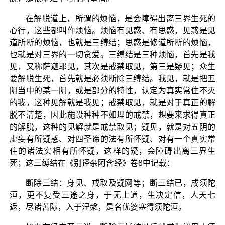
在解脱道上，所谓的烦恼，是会障碍出离三界生死的
心行，这些都叫作烦恼。烦恼有见惑、有思惑，见惑是见
道所断的烦恼，也就是三缚结；思惑是修道所断的烦恼，
也就是对三界的一切贪爱。三缚结是三种烦恼，首先是我
见，又称萨迦耶见，其次是戒禁取见，第三是疑见；众生
要解脱生死，首先就是必须断除三缚结。我见，就是把五
阴当中的某一阴，或是部分的特性，认定为真实常住不灭
的我，这种见解就是我见；戒禁取见，就是对于真正的解
脱不清楚，因此施设种种不如理的戒禁，想要来求得真正
的解脱，这种的见解就是戒禁取见；疑见，就是对五阴的
虚妄有所疑惑、对四圣谛的法有所怀疑、对有一个真实常
住的诸法实相有所怀疑，这样的疑，会障碍出离三界生
死；这三缚结在《别译杂阿含经》卷8中记载：
断除三结：身见、戒取及疑网等；断三结已，成须陀
洹，更不复受三途之身，于无上道，生决定信，人天七
返，尽诸苦际，入于涅槃，是名优婆塞得须陀洹。