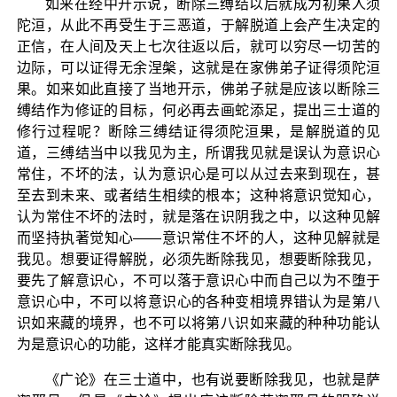
如来在经中开示说，断除三缚结以后就成为初果人须
陀洹，从此不再受生于三恶道，于解脱道上会产生决定的
正信，在人间及天上七次往返以后，就可以穷尽一切苦的
边际，可以证得无余涅槃，这就是在家佛弟子证得须陀洹
果。如来如此直接了当地开示，佛弟子就是应该以断除三
缚结作为修证的目标，何必再去画蛇添足，提出三士道的
修行过程呢？断除三缚结证得须陀洹果，是解脱道的见
道，三缚结当中以我见为主，所谓我见就是误认为意识心
常住，不坏的法，认为意识心是可以从过去来到现在，甚
至去到未来、或者结生相续的根本；这种将意识觉知心，
认为常住不坏的法时，就是落在识阴我之中，以这种见解
而坚持执著觉知心——意识常住不坏的人，这种见解就是
我见。想要证得解脱，必须先断除我见，想要断除我见，
要先了解意识心，不可以落于意识心中而自己以为不堕于
意识心中，不可以将意识心的各种变相境界错认为是第八
识如来藏的境界，也不可以将第八识如来藏的种种功能认
为是意识心的功能，这样才能真实断除我见。
《广论》在三士道中，也有说要断除我见，也就是萨