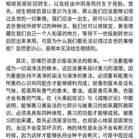
相续就是轮回转生，以及经由中阴身而托生于母胎。首
先，结生相续若是以意识为主体，那么我们应该能够记得
过去世的一切事情，我们应该一出生，就可以马上知道过
去世曾经所修学过的种种法，我们也可以将珠宝、黄金埋
藏在我们自己一个人知道的地方，等待下一世投胎转世以
后挖出来享用，可是为什么我们都无法记得过去世的事情
呢？显然意识心，是根本无法结生相续的。
其次，宗喀巴说意识是染净法的根本。一个法要能够
成为一切染净法的根本，这应该要来探讨熏习的道理，因
为要能执持不清净的染法与清净的善法，必须要有能熏与
所熏的心识共同配合才能够顺利完成；就像衣服本身没有
气味，若是用有香气的香末、香油，或是香花来熏，衣服
才会有香的气味。在《大乘起信论》与《成唯识论》中都
说明，能够熏习善染法的七转识与被熏习的如来藏阿赖耶
识，必须各具有四种体性，熏习的功能才能够成就。被熏
习的如来藏，首先必须是坚住性，也就是心体是坚固常住
的，永远不会变异坏灭的，祂的体性是永远不会有断灭的
时候，因为这样才能够执持业种不会断灭；可是中观应成