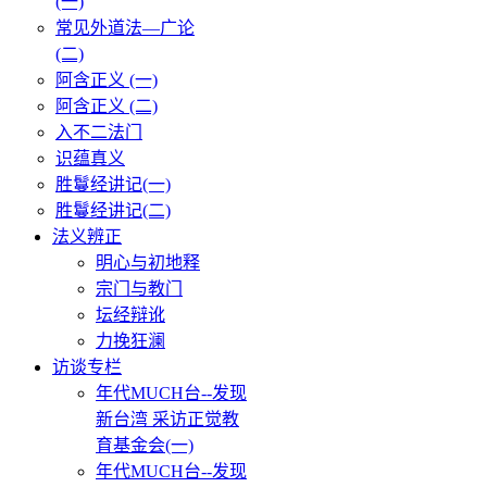
(一)
常见外道法—广论
(二)
阿含正义 (一)
阿含正义 (二)
入不二法门
识蕴真义
胜鬘经讲记(一)
胜鬘经讲记(二)
法义辨正
明心与初地释
宗门与教门
坛经辩讹
力挽狂澜
访谈专栏
年代MUCH台--发现
新台湾 采访正觉教
育基金会(一)
年代MUCH台--发现