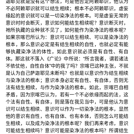
迦耶见就是没有这个想法，可是他否定阿赖耶识，他认为
不必阿赖耶识就可以结生相续；根本不必阿赖耶识，虚妄
缘起的意识就可以是一切染净法的根本。可是虚妄无常的
意识时时会断灭，意识如何能结生相续呢？意识断灭时，
祂所执藏的业种就不见了，如何能作为染净法的根本呢？
如果宗喀巴所认为：意识可以结生相续、可以是染净法的
根本，那么意识必定是有结生相续的自性，也就必定有能
够执藏染净法的体性，如此意识就必须是有自性、有自
体。那这就不落入《广论》中所说：“所言我者，谓若诸法
不依仗他，自性自体”中的我了吗？宗喀巴这种主张，不就
是认为自己萨迦耶见未断吗？也就是以意识作为结生相续
与染净法的根本；意识本身必定有自性、有自体，否则无
法有结生相续，与作为染净法的根本。如此，宗喀巴自相
矛盾，因为宗喀巴认为，若有一个不必依缘而起的法，这
个法有自性、有自体，则是落在我见当中，可是他认为意
识可以结生相续、意识可以作为一切染净法的根本，显然
他的意识有自性，也有自体、也有本体，否则怎么可能结
生相续，以及成为染净法的根本呢？我们再来考虑，意识
可能结生相续吗？意识可能是染净法的根本吗？所谓结生