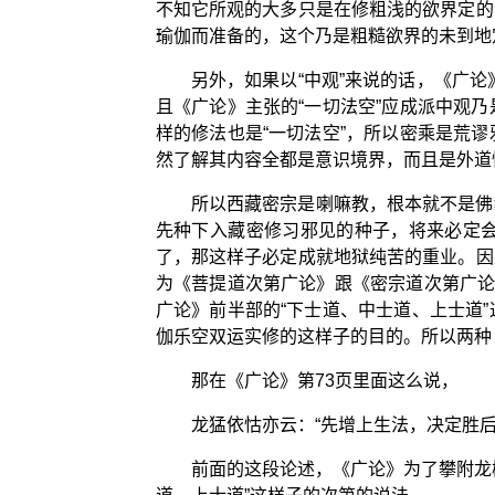
不知它所观的大多只是在修粗浅的欲界定的
瑜伽而准备的，这个乃是粗糙欲界的未到地
另外，如果以“中观”来说的话，《广论
且《广论》主张的“一切法空”应成派中观
样的修法也是“一切法空”，所以密乘是荒
然了解其内容全都是意识境界，而且是外道
所以西藏密宗是喇嘛教，根本就不是佛
先种下入藏密修习邪见的种子，将来必定
了，那这样子必定成就地狱纯苦的重业。因
为《菩提道次第广论》跟《密宗道次第广论
广论》前半部的“下士道、中士道、上士道
伽乐空双运实修的这样子的目的。所以两种
那在《广论》第73页里面这么说，
龙猛依怙亦云：“先增上生法，决定胜
前面的这段论述，《广论》为了攀附龙