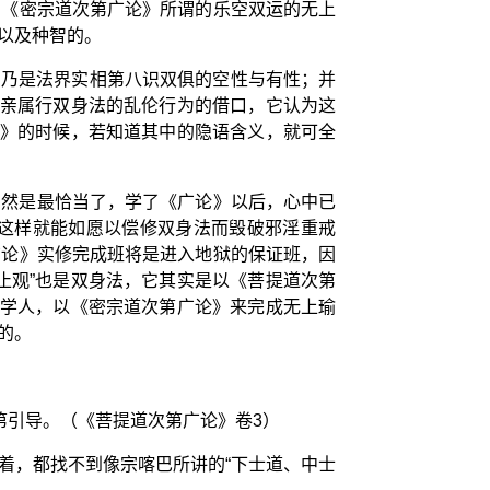
宗《密宗道次第广论》所谓的乐空双运的无上
以及种智的。
”，乃是法界实相第八识双俱的空性与有性；并
、亲属行双身法的乱伦行为的借口，它认为这
论》的时候，若知道其中的隐语含义，就可全
当然是最恰当了，学了《广论》以后，心中已
这样就能如愿以偿修双身法而毁破邪淫重戒
广论》实修完成班将是进入地狱的保证班，因
止观”也是双身法，它其实是以《菩提道次第
些学人，以《密宗道次第广论》来完成无上瑜
的。
第引导。（《菩提道次第广论》卷3）
着，都找不到像宗喀巴所讲的“下士道、中士