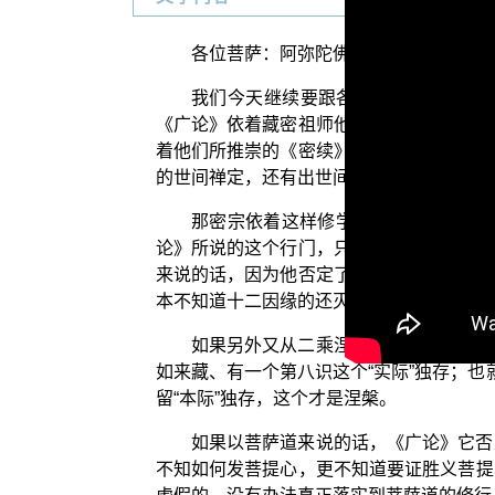
各位菩萨：阿弥陀佛！
我们今天继续要跟各位来说明的“常见
《广论》依着藏密祖师他们所建立的下士道
着他们所推崇的《密续》所说的这个法，这
的世间禅定，还有出世间的解脱，乃至于世
那密宗依着这样修学佛法，乃至于把
论》所说的这个行门，只会造苦与集苦，更
来说的话，因为他否定了法界实相第八识，
本不知道十二因缘的还灭法的道理还有真义
如果另外又从二乘涅槃来说的话，《广
如来藏、有一个第八识这个“实际”独存；
留“本际”独存，这个才是涅槃。
如果以菩萨道来说的话，《广论》它否
不知如何发菩提心，更不知道要证胜义菩提