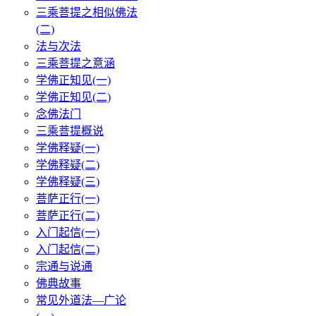
三乘菩提之相似佛法
(二)
法与次法
三乘菩提之意涵
学佛正知见(一)
学佛正知见(二)
念佛法门
三乘菩提概说
学佛释疑(一)
学佛释疑(二)
学佛释疑(三)
菩萨正行(一)
菩萨正行(二)
入门起信(一)
入门起信(二)
宗通与说通
佛典故事
常见外道法—广论