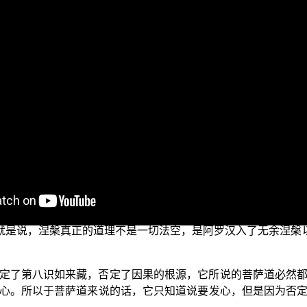
外道法——广论”。我们这四集的主题，最主要是在说明《广
、中士道、上士道的这样子建立道次第，是完全跟佛法背离的
些法其实都是基于双身法淫欲乐受的这些境界，为了满足这些
出世间的这个菩萨的法道，都大相径庭，都是违背的。
这个邪见教导给众生，这其实是佛教界千余年来最大的戏论，为
不知道真正的苦、苦集、苦灭以及苦灭道因的真义，所以他根
只能在现象界中观察缘起性空，落入了无因论的断灭见当中，
，所以更不知道《阿含经》里面所隐含所说的十因缘法“齐识而还
论》所说，根本连断我见都没办法，只以为涅槃即是空，不知
也就是说，涅槃真正的道理不是一切法空，是阿罗汉入了无余涅槃以
定了第八识如来藏，否定了因果的根源，它所说的菩萨道必然
心。所以于菩萨道来说的话，它只知道说要发心，但是因为否