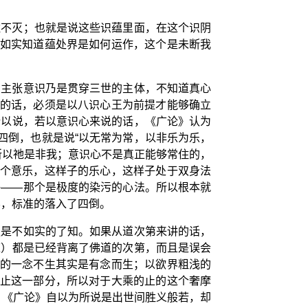
住不灭；也就是说这些识蕴里面，在这个识阴
能如实知道蕴处界是如何运作，这个是未断我
，主张意识乃是贯穿三世的主体，不知道真心
说的话，必须是以八识心王为前提才能够确立
所以说，若以意识心来说的话，《广论》认为
四倒，也就是说“以无常为常，以非乐为乐，
所以祂是非我；意识心不是真正能够常住的，
一个意乐，这样子的乐心，这样子处于双身法
净——那个是极度的染污的心法。所以根本就
界，标准的落入了四倒。
更是不如实的了知。如果从道次第来讲的话，
道）都是已经背离了佛道的次第，而且是误会
谓的一念不生其实是有念而生；以欲界粗浅的
个止这一部分，所以对于大乘的止的这个奢摩
，《广论》自以为所说是出世间胜义般若，却