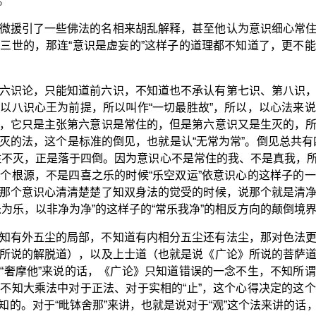
。
微援引了一些佛法的名相来胡乱解释，甚至他认为意识细心常
三世的，那连“意识是虚妄的”这样子的道理都不知道了，更不
六识论，只能知道前六识，不知道也不承认有第七识、第八识
以八识心王为前提，所以叫作“一切最胜故”，所以，以心法来
，它只是主张第六意识是常住的，但是第六意识又是生灭的，
灭的法，这个是标准的倒见，也就是认“无常为常”。倒见总共有
住不灭，正是落于四倒。因为意识心不是常住的我、不是真我，
个根源，不是四喜之乐的时候“乐空双运”依意识心的这样子的
那个意识心清清楚楚了知双身法的觉受的时候，说那个就是清
为乐，以非净为净”的这样子的“常乐我净”的相反方向的颠倒境
知有外五尘的局部，不知道有内相分五尘还有法尘，那对色法
所说的解脱道），以及上士道（也就是说《广论》所说的菩萨
“奢摩他”来说的话，《广论》只知道错误的一念不生，不知所
不知大乘法中对于正法、对于实相的“止”，这个心得决定的这
知的。对于“毗钵舍那”来讲，也就是说对于“观”这个法来讲的话