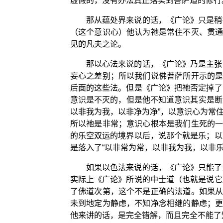
虚假的，没有办法真正落实到菩萨道的修行
那从蕴处界来说的话，《广论》只是稍
（这个意识心）他认为祂是常住不灭、贯通
见的凡夫之论。
那以心法来说的话，《广论》乃是主张
妄心之差别；所以我们说佛菩萨所开示的是
后面的这些法。但是《广论》把祂否定掉了
意识是不灭的，但是他不知道意识其实是断
以非我为我，以非净为净”，以意识心为常
所以祂是非常；意识心根本是我们生死的一
的乐空双运的境界以后，说那个就是乐；以
是落入了“以非常为常，以非我为我，以非乐
如果以色法来说的话，《广论》只能了
实际上《广论》所说的中士道（也就是说它
了佛道次第，这个不是正确的法道。如果从
未到地定为静虑，不知净念相继的静虑；更
他来讲的话，是完全错解，而且完全不能了