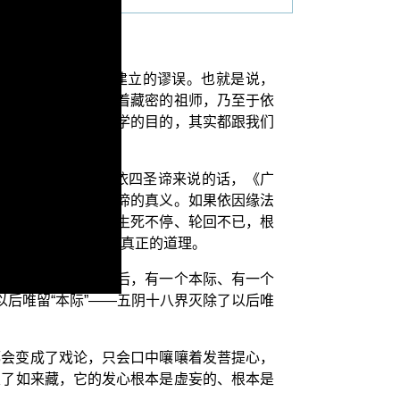
论》的三士道的道总建立的谬误。也就是说，
，因为《广论》是依着藏密的祖师，乃至于依
境界所修学的；他修学的目的，其实都跟我们
什么呢？我们如果依四圣谛来说的话，《广
本不能如实了知四圣谛的真义。如果依因缘法
只能继续在流转门中生死不停、轮回不已，根
，不能过彼”的这样真正的道理。
道阿罗汉入无余涅槃后，有一个本际、有一个
后唯留“本际”——五阴十八界灭除了以后唯
都会变成了戏论，只会口中嚷嚷着发菩提心，
定了如来藏，它的发心根本是虚妄的、根本是