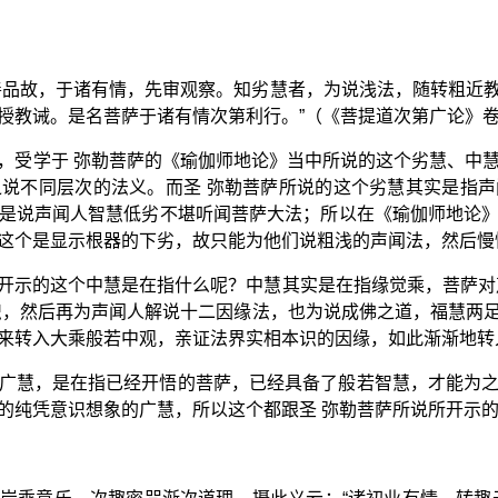
善品故，于诸有情，先审观察。知劣慧者，为说浅法，随转粗近
授教诫。是名菩萨于诸有情次第利行。”（《菩提道次第广论》卷
，受学于 弥勒菩萨的《瑜伽师地论》当中所说的这个劣慧、中
说不同层次的法义。而圣 弥勒菩萨所说的这个劣慧其实是指
是说声闻人智慧低劣不堪听闻菩萨大法；所以在《瑜伽师地论
这个是显示根器的下劣，故只能为他们说粗浅的声闻法，然后慢
开示的这个中慧是在指什么呢？中慧其实是在指缘觉乘，菩萨对
识，然后再为声闻人解说十二因缘法，也为说成佛之道，福慧两
来转入大乘般若中观，亲证法界实相本识的因缘，如此渐渐地转
广慧，是在指已经开悟的菩萨，已经具备了般若智慧，才能为
的纯凭意识想象的广慧，所以这个都跟圣 弥勒菩萨所说所开示