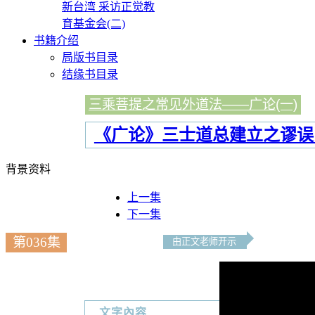
新台湾 采访正觉教
育基金会(二)
书籍介绍
局版书目录
结缘书目录
三乘菩提之常见外道法——广论(一)
《广论》三士道总建立之谬误
背景资料
上一集
下一集
第036集
由正文老师开示
文字內容