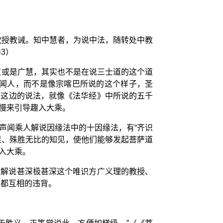
教授教诫。知中慧者，为说中法，随转处中教
3）
慧或是广慧，其实也不是在说三士道的这个道
声闻人，而不是像宗喀巴所说的这个样子，圣
》这边的说法，就像《法华经》中所说的五千
慢来引导趣入大乘。
声闻乘人解说因缘法中的十因缘法，有“齐识
足、殊胜无比的知见，使他们能够发起菩萨道
入大乘。
之解说甚深极甚深这个唯识方广义理的教授、
的都互相的违背。