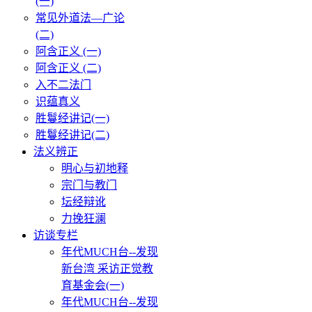
(一)
常见外道法—广论
(二)
阿含正义 (一)
阿含正义 (二)
入不二法门
识蕴真义
胜鬘经讲记(一)
胜鬘经讲记(二)
法义辨正
明心与初地释
宗门与教门
坛经辩讹
力挽狂澜
访谈专栏
年代MUCH台--发现
新台湾 采访正觉教
育基金会(一)
年代MUCH台--发现