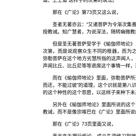
道、上士道”这样子的次第的说法。
那在《广论》第73页又这么说，
圣者无著亦云：“又诸菩萨为令渐次集
授教诫。知广慧者，为说深法，随转幽微教
但是圣无著菩萨受学于《瑜伽师地论》
次第，而是说观察众生不同的根器，而为之
弥勒菩萨在这个地方劣慧所指的这声闻人，
声闻比丘、比丘尼等等退席这个事情一样，
而在《瑜伽师地论》里面，弥勒菩萨所
而还，不能过彼”的道理，这个识就是第八
的这个种性的这个悲愿，以这样子来种下未
另外在《瑜伽师地论》里面所说的这个
教诫，而不是像宗喀巴在《广论》里面所说
那在《广论》73页里面又说，