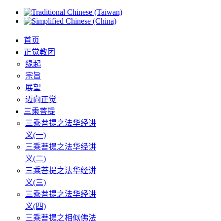
首页
正觉教团
缘起
宗旨
展望
迈向正觉
三乘菩提
三乘菩提之法华经讲
义(一)
三乘菩提之法华经讲
义(二)
三乘菩提之法华经讲
义(三)
三乘菩提之法华经讲
义(四)
三乘菩提之相似佛法