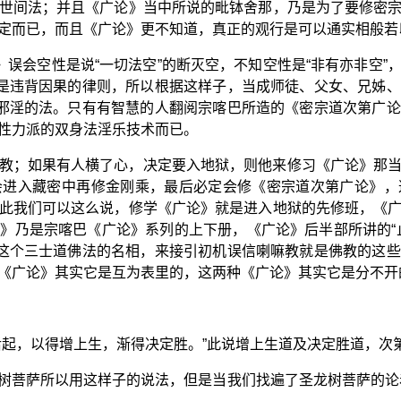
世间法；并且《广论》当中所说的毗钵舍那，乃是为了要修密
定而已，而且《广论》更不知道，真正的观行是可以通实相般若
》误会空性是说“一切法空”的断灭空，不知空性是“非有亦非空
乃是违背因果的律则，所以根据这样子，当成师徒、父女、兄姊
谬邪淫的法。只有有智慧的人翻阅宗喀巴所造的《密宗道次第广
性力派的双身法淫乐技术而已。
教；如果有人横了心，决定要入地狱，则他来修习《广论》那
会进入藏密中再修金刚乘，最后必定会修《密宗道次第广论》，
此我们可以这么说，修学《广论》就是进入地狱的先修班，《
》乃是宗喀巴《广论》系列的上下册，《广论》后半部所讲的“
”这个三士道佛法的名相，来接引初机误信喇嘛教就是佛教的这
《广论》其实它是互为表里的，这两种《广论》其实它是分不开
后起，以得增上生，渐得决定胜。”此说增上生道及决定胜道，次
树菩萨所以用这样子的说法，但是当我们找遍了圣龙树菩萨的论