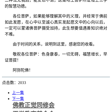
二种法无我后，能安忍不退，这是地上菩萨所证增上三学
的智慧功德。
各位菩萨，如果能够理解其中的义理，并经常于佛前
如此发愿，在心中以至诚心真实发起愿文中的心向以后，
一定可以蒙诸佛菩萨摄受加持，此生想要值遇善知识绝对
不难。
由于时间的关系，说明到这里，感谢您的收看。
敬祝各位菩萨：色身康泰，一切无碍，福慧增长，早
证菩提！
阿弥陀佛！
点击数：2033
上一集
下一集
佛教正觉同修会