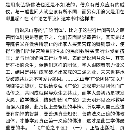
是用来弘扬佛法也还是不如法的，僧众有僧众应有的威
仪，与一般世间人就应该有所不同，而另有用途又是用在
哪里呢？在《广论之平议》这本书中这样讲：
再说凤山寺的“广论团体”，比之于这些行世间善法之慈
善团体则更是等而下之，他们表面是说造善业，其实是以
寺院名义在做佛所禁止的出家人买卖营谋的赚钱事业，使
得与他们所经营项目同性质的民间数种买卖行业受到挤
压；是与世间诸百工行业争利，表面是说利益众生，其实
是在损恼众生；像他们这样的团体，学人跟随着努力做义
工，结果是共同成就破坏出家戒的三涂之业，未来世将承
受破戒共业之不可爱异熟果。……凤山寺“广论团体”又以开
店赚得之钱财，提供给专弘《广论》之深重邪见团体而广
弘传之，共同成就误导众生之共业；而学人最初乃是欲发
大愿、欲学佛道，结果却因《广论》之无明邪见及邪教导
而误入歧途，此乃世上最冤枉的事情。所以学人自己应该
要有简择的智慧，要善选真善知识，善选法义正确的佛教
团体，才能学到真正第一义谛的佛法，这才是此生学佛最
重要的事。［《广论之平议》（一），正智出版社，页