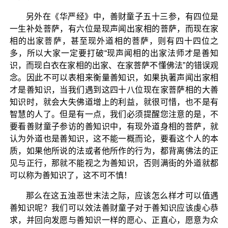
另外在《华严经》中，善财童子五十三参，有四位是
一生补处菩萨，有六位是现声闻出家相的菩萨，而现在家
相的出家菩萨，甚至现外道相的菩萨，则有四十四位之
多，所以大家一定要打破“现声闻相的出家法师才是善知
识，而现白衣在家相的出家、在家菩萨不懂佛法”的错误观
念。因此不可以表相来衡量善知识，如果执著声闻出家相
才是善知识，当我们遇到这四十八位现在家菩萨相的大善
知识时，就会大失佛道增上的利益，就很可惜，也不是有
智慧的人了。但是有一点，我们必须提醒您注意的是，不
要看善财童子参访的善知识中，有现外道身相的菩萨，就
认为外道也是善知识，这不能一概而论，要看这个人的本
质，如果他所说的法或者他所作的行为，都背离佛法的正
见与正行，那就不能视之为善知识，否则满街的外道就都
可以称为善知识了，这不可不慎！
那么在这五浊恶世末法之际，应该怎么样才可以值遇
善知识呢？我们可以效法善财童子对于善知识应该虔心恭
求，并回向发愿与善知识一样的愿心、正直心，愿意为众