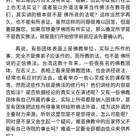
对，那么是因为师父没有实证、错解，因此导致我们在法
上也无法实证？或者是以外道法拿来当作佛法在教导我
们，其实讲的根本就不是 佛所说的法呢？这样当然学再
久，也不能有所亲证。虽然这样的问题很难以回答，但是
要提醒您，如果您想要学佛而有所实证，那么确定所学是
不是真实佛法，就是我们开始修学前就应该先要确认的。
再说，有些团体表面上是佛教单位，实际上所作的
事，完全不是佛弟子应该作的，而所教的法，也不是 佛所
说的正信佛法。台湾这数十年来，一些很有名的佛教团
体，在名义上、表相上看来是佛教团体，也会讲经说法，
经常也有应时的法会，或者举办一些心灵成长的课程等
等，然而这些作为就是佛法的修行吗？他们讲经的内容是
否如法？是否依据经论的真实义在演述呢？又有一些佛教
团体有自己所属的事业，实际上所得都是纳入团体中，甚
至有团体把这些所得拿来供给附佛法外道，成为这外道的
主要财力来源。听到这里您是不是觉得说，怎么可能呢？
同时是不是又会生起一个疑问，难道佛教中的出家师父不
能有自己寺院的事业吗？难道一定要全部都由信众来供养