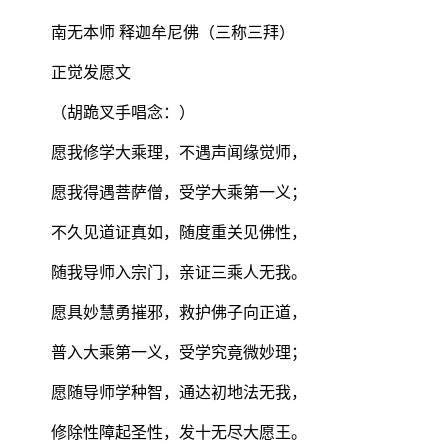
南无本师 释迦牟尼佛（三称三拜）
正觉发愿文
（胡跪叉手唱念：）
愿我修学大乘理，不遇声闻缘觉师，
愿我得遇菩萨僧，受学大乘第一义；
不久见道证真如，随度重关见佛性，
随我导师入宗门，亲证三乘人无我。
愿具妙慧勇摧邪，救护佛子向正道，
普入大乘第一义，受学究竟微妙理；
愿随导师学种智，通达初地法无我，
修除性障起圣性，发十无尽大愿王。