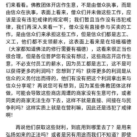
们来看看。佛教团体开店作生意，不是由僧众执事，而是
由信众在执事，表面上看来，僧众们并未做这些工作，应
该是没有违犯戒律的规定啊；我们暂且当作没有违犯戒
律，我们再深入来看一下，僧众没有直接参与买卖的工
作，是由信众们来承担这些工作，但是信众们都是志工、
义工，他们都不支领薪水，这表面上看来是在培植福德
（大家都知道佛法的修行需要有福德），这看来很正当也
很合理，但是各位菩萨您有没有想过，这些商店开店作生
意，不必支付员工的薪水，因为员工都是志工，这不是可
以获得更多的利润吗？您想到了吗？获得更多的利润是从
信众的义务付出而得的，他们有没有把这个利润拿出来与
信众分享呢？再说您可有想到，因为某些佛教团体这样
做，可能会导致这些商店周遭的商家没有生意可作，或者
同类的商家无法生存下去，这样不就是直接、间接在与民
争利吗？这样实质上就是在营利嘛，因此还是违犯了戒律
啊！
再说他们获取这些财利，到底用到哪里去了？是用来
弘扬如来的正法吗？或者是另有用途而我们不知道？即使