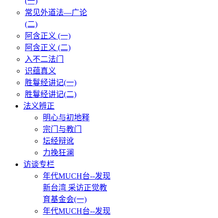
(一)
常见外道法—广论
(二)
阿含正义 (一)
阿含正义 (二)
入不二法门
识蕴真义
胜鬘经讲记(一)
胜鬘经讲记(二)
法义辨正
明心与初地释
宗门与教门
坛经辩讹
力挽狂澜
访谈专栏
年代MUCH台--发现
新台湾 采访正觉教
育基金会(一)
年代MUCH台--发现