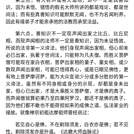
第五点，有大名声或有大道场，却不一定是真善知
识，因为未悟、错悟的假名大师所讲的都是戏论、都是世
间法；而有些真善知识可能默默无闻，也不为名闻利养，
因此有缘弟子才能亲承他的法教而承受法益。
第六点，善知识不一定现声闻出家之比丘、比丘尼
相，而现声闻相的法师不一定是善知识，因为未证悟故，
所说的法非第一义谛法，他们身现声闻出家相，但心却未
必已出家，执著于世间法，只能称为凡夫僧。而胜义菩萨
僧可能现在家白衣相，菩萨出家相的童子、童女相，或少
数现声闻出家相，可能已悟得真心，或是已眼见佛性，更
有地上菩萨摩诃萨，能为大众宣说少分或多分胜妙的第一
义谛法，虽然有不同身相或身分的示现，却都是身未出
家，但心已出家，才是大乘胜义菩萨僧，才是佛的真子。
而声闻僧就算初果乃至四果阿罗汉，都还不是佛的真子，
因为他们都不敢也不能荷担如来的成佛之道、弘法家业的
缘故。就像禅宗初祖达摩祖师曾经说过：
若见自心是佛，不在剃除须发，白衣亦是佛；若不见
性，剃除须发亦是外道。《达磨大师血脉论》