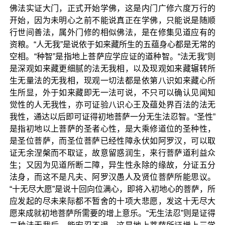
佛法实证大门，正式开始学佛，这是内门广修六度万行的
开始，因为未明心之前不能说真正在学佛，只能说是随顺
行世间善法，属外门修的相似佛法，是在修集见道应有的
资粮。“人无我”是说依于如来藏所生的五蕴身心都是无常的
空相。“种智”是指地上菩萨应学应证的道种智。“法无我”则
是深观如来藏更细腻的法无我相，以及现观如来藏辗转所
生无量法的无我相，现观一切法都是依第八识如来藏心所
生所显，外于如来藏即无一法可说，不只可以确认见闻知
觉性的人无我性，亦可证验八识心王及蕴处界百法的法无
我性，通达以后即可证得初地菩萨一分无生法忍智。“圣性”
是指初地以上菩萨的圣者心性，是大乘修道位的圣种性，
是圣位菩萨，而圣位菩萨已经性障永伏如阿罗汉，可以取
证无余涅槃而不取证，故意留惑润生，来行菩萨道利益众
生；又因为见道所断二障，异生性永除的缘故，分证五分
法身，而这不是凡夫、阿罗汉愚人及贤位菩萨所能思议。
“十无尽大愿”是说十回向位满心，即将入初地心的菩萨，所
应发起的尽未来际都不暂舍的十项大悲愿，发这十无尽大
愿来成就初地菩萨所需要的增上意乐。“无生法忍”则是证得