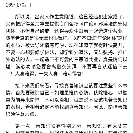
169~170。］
所以说，出家人作生意赚钱，这已经违犯出家戒了，
又再把所得盈余拿去提供专门弘扬《广论》邪淫法的邪见
团体，不但自己破戒，还误导众生跟着一起造这个共业，
随学者真的是很无辜也很冤枉。以前不知道“广论团体”这样
的本质，被误导还情有可原，现在知道了就得赶快离开，
不要一心想要修学佛法，却学到外道法，又与弘扬、推广
外道法的人，一起造下不可爱的三恶道共业，真是情何以
堪！诚心劝请您要舍离僧衣崇拜，不要再盲从迷信下去
了！人身难得，一失人身，难可得复！
接下来我们来看，寻找真善知识应该要注意些什么事
情。首先要破除自己不如理思惟的心防，伏除慢心，以智
慧为前导来简择，不可以着相，就是说不应该执著善知识
的表相，着相者必定不能找到真善知识。因此，简择善知
识须注意六点：
第一点，善知识没有性别之分，善知识只有大丈夫