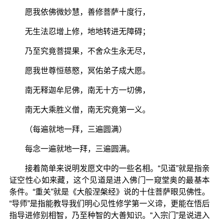
愿我依佛微妙慧，善修菩萨十度行，
无生法忍增上修，地地转进无障碍；
乃至究竟菩提果，不舍众生永无尽，
愿我世尊恒慈愍，冥佑弟子成大愿。
南无释迦牟尼佛，南无十方一切佛，
南无大乘胜义僧，南无究竟第一义。
（每遍就地一拜，三遍圆满）
每念一遍就地一拜，三遍圆满。
接着简单来说明发愿文中的一些名相。“见道”就是指亲
证空性心如来藏，这个见道是进入佛门一窥堂奥的最基本
条件。“重关”就是《大般涅槃经》说的十住菩萨眼见佛性。
“导师”是指能教导我们明心见性修学第一义谛，更能在悟后
指导进修别相智，乃至种智的大善知识。“入宗门”是说进入