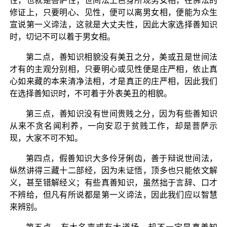
性，也就是菩萨性；世间法上色身所现男女相，在佛法的
修证上，只要明心、见性，便可以离男女相，便能为众生
宣说第一义谛法，这就是大丈夫性，因此大家选择善知识
时，切记不可以着于男女相。
第二点，善知识相貌没有美丑之分，美或丑是世间法
才有的主观分别相，只要明心或见性便是庄严相，依止真
心如来藏的本来清净法相，才是真正的庄严相，因此我们
在选择善知识时，不可着于外表美丑的相貌。
第三点，善知识没有世间贵贱之分，因为有些善知识
从来不贪名闻利养，一向安忍于贫贱工作，却是菩萨示
现，大家不可不知。
第四点，假善知识大多伶牙俐齿，善于辩说世间法，
纵然讲得三藏十二部经，因为未证悟，顶多也只能依文解
义，甚至错解经义；有些真善知识，虽然拙于言辞、口才
不辨给，但凡有所说都是第一义谛法，因此我们应以智慧
来辨别。