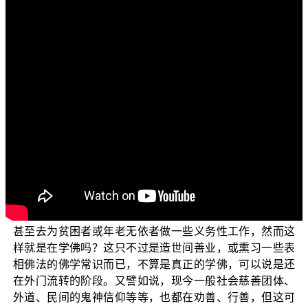
各位菩萨：阿弥陀佛！
欢迎收看“三乘菩提之常见外道法——广论”节目，前两
集的节目中，我们引了《大乘本生心地观经》卷3的开示
说，一切菩萨要修大乘胜妙的成佛之道法，首要之务就是
要亲近真善知识，今天我们的主题要探讨的是“如何选择善
知识？”
先请问一个问题，您在学佛吗？台湾号称有几百万的
学佛人，很多人也会认为自己在学佛，也自认为是佛教
徒；实际上是，很多人表面上看来是在学佛，每天做早
课、诵经，也参加佛学读书会，或者也会跟着师父修学、
打坐、修定等等，假日偶尔也会找时间到寺院去做志工，
甚至去为贫困者或年老无依者做一些义务性工作，然而这
样就是在学佛吗？这只不过是造世间善业，或熏习一些表
相佛法的佛学常识而已，不算是真正的学佛，可以说是还
在外门流转的阶段。又譬如说，现今一般社会慈善团体、
外道、民间的鬼神信仰等等，也都在劝善、行善，但这可