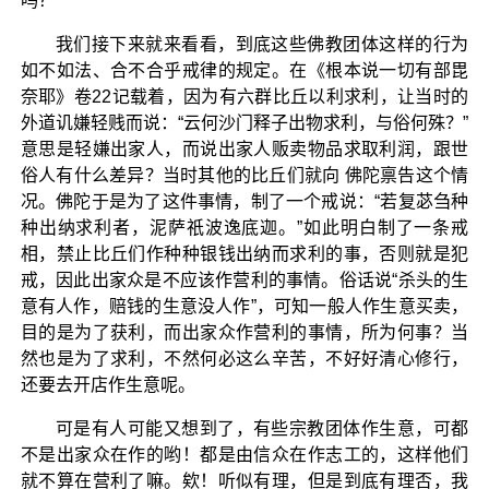
吗？
我们接下来就来看看，到底这些佛教团体这样的行为
如不如法、合不合乎戒律的规定。在《根本说一切有部毘
奈耶》卷22记载着，因为有六群比丘以利求利，让当时的
外道讥嫌轻贱而说：“云何沙门释子出物求利，与俗何殊？”
意思是轻嫌出家人，而说出家人贩卖物品求取利润，跟世
俗人有什么差异？当时其他的比丘们就向 佛陀禀告这个情
况。佛陀于是为了这件事情，制了一个戒说：“若复苾刍种
种出纳求利者，泥萨祇波逸底迦。”如此明白制了一条戒
相，禁止比丘们作种种银钱出纳而求利的事，否则就是犯
戒，因此出家众是不应该作营利的事情。俗话说“杀头的生
意有人作，赔钱的生意没人作”，可知一般人作生意买卖，
目的是为了获利，而出家众作营利的事情，所为何事？当
然也是为了求利，不然何必这么辛苦，不好好清心修行，
还要去开店作生意呢。
可是有人可能又想到了，有些宗教团体作生意，可都
不是出家众在作的哟！都是由信众在作志工的，这样他们
就不算在营利了嘛。欸！听似有理，但是到底有理否，我