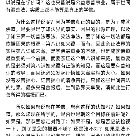
以说是在学佛吗？这也只能说是公益慈善事业，属于世间
有漏善法，实质上都不能算是真正的学佛。
为什么这样说呢？因为学佛真正的目的，是为了成就
佛道，是要具足了知法界的事实、因果的根源正理，以及
了知三界一切善法恶法、染法净法，要了知这一切法都是
依据因果的根源—第八识如来藏—而有，因此亲证法界的
实相第八识如来藏，是学佛最重要的基础，也是成就佛道
最重要的一个前提。而要亲证这个第八识如来藏，最重要
的是必须对第八识如来藏有正确的知见，而这是要有善知
识的教导，而且还必须发起证悟如来藏实相的大心。如果
没有发菩提心、证菩提心的清净善行，只修这些世间善法
的结果，最多只是舍报后，生到欲界天享受，消耗此生行
善所得的福报而已。
所以如果您说您在学佛，您有这样的认知吗？如果知
道，那么您现在所学的，是否也是朝这个目标在前进呢？
如果是，那恭喜您走对路了；如果不是，您是否应该检视
一下，到底是您的根器不够？还是法不对？如果是法不