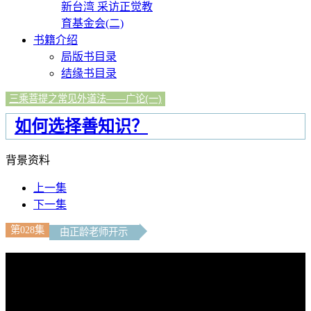
新台湾 采访正觉教
育基金会(二)
书籍介绍
局版书目录
结缘书目录
三乘菩提之常见外道法——广论(一)
如何选择善知识？
背景资料
上一集
下一集
第028集
由正龄老师开示
文字內容