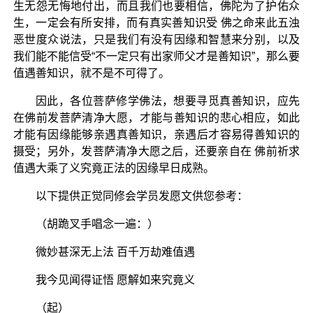
生无怨无悔地付出，而且我们也要相信，佛陀为了护佑众
生，一定会有所安排，而有真实善知识受 佛之命来此五浊
恶世度众说法，只是我们有没有因缘和智慧来分别，以及
我们能不能信受“不一定只有出家师父才是善知识”，那么要
值遇善知识，就不是不可得了。
因此，各位菩萨修学佛法，想要寻觅真善知识，应先
在佛前发菩萨清净大愿，才能与善知识的悲心相应，如此
才能有因缘能够亲遇真善知识，亲遇后才容易得善知识的
摄受；另外，发菩萨清净大愿之后，还要亲自在 佛前祈求
值遇大乘了义究竟正法的因缘早日成熟。
以下提供正觉同修会学员发愿文供您参考：
（胡跪叉手唱念一遍：）
微妙甚深无上法 百千万劫难值遇
我今见闻得证悟 愿解如来究竟义
（起）