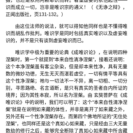
摄，也还是依附阿赖耶识而转。着重虚妄的依他起性——
识而成立一切，岂非是唯识宗的通义！（《无诤之辩》，
正闻出版社，页131-132。）
由这位法师的说法，就可以得知他同样也是不懂得唯
识而胡乱作批判。唯识学是同时包括真实唯识以及虚妄唯
识的，并不是只有谈到虚妄唯识而已。
唯识学中极为重要的论典《成唯识论》，在说明四种
涅槃时，第一个就提到“本来自性清净涅槃”，接着还说明：
这个本净涅槃虽有客尘杂染，但是却本来性净，具有无量
数的微妙功德，无生无灭而湛若虚空，一切有情平等具有
这个性净涅槃；祂与一切法不一不异，离一切相、一切分
别，寻思路绝、名言道断，是只有真实的圣者自内所证的
境界；因为其性本寂，所以名为涅槃。由 玄奘菩萨在《成
唯识论》中的说明，我们可以明了：这个“本来自性清净涅
槃”就是在说明如来藏的体性，并非是离开了如来藏之外，
另外还有一个性净涅槃存在。而第四个佛地所证的“无住处
涅槃”，也同样还是这个真如心如来藏，只是经由三大无量
数劫的修行之后，能够完全断除了真如心如来藏中所含藏