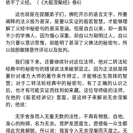
依不了义经。（《大般涅槃经》卷6）
这也就是在提醒弟子们，佛陀开示的语言文字，所要
阐释的法义极为甚深，是要以实证的般若智慧，才能够理
解了义经中秘密句的甚深意涵。但是自古以来，却一直有
不少的学佛人，因为慢心深重，却自以为聪明过人，自以
为只要以意识思惟，就能明了甚深了义佛法的秘密句，所
以就胆敢随意作评论以及批判。
我们接下来，还要继续针对这位法师，他对二转法轮
经典中的秘密句的错误说法来破邪显正。因为正法就是得
要针对诸方大师的著作来作辨正，才能够出生简择的智
慧；对于二转法轮经典中的秘密句，有了正确的认识之
后，也才有可能实证而找到如来藏。这位导师级的法师，
在他的《般若经讲记》里面，是这样子来解说无余涅槃
的，他说：
无学舍身而入无量无数的法性，不再有物我、自他、
身心的拘碍，名为无余。菩萨发愿度生，愿使每一众生都
得此究竟解脱，所以说：我皆令入无余涅槃而灭度之。无