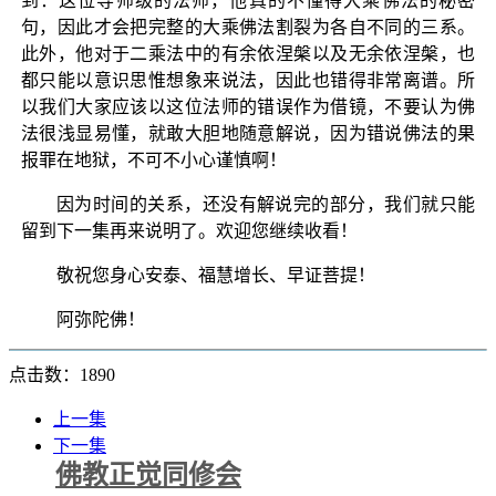
到：这位导师级的法师，他真的不懂得大乘佛法的秘密
句，因此才会把完整的大乘佛法割裂为各自不同的三系。
此外，他对于二乘法中的有余依涅槃以及无余依涅槃，也
都只能以意识思惟想象来说法，因此也错得非常离谱。所
以我们大家应该以这位法师的错误作为借镜，不要认为佛
法很浅显易懂，就敢大胆地随意解说，因为错说佛法的果
报罪在地狱，不可不小心谨慎啊！
因为时间的关系，还没有解说完的部分，我们就只能
留到下一集再来说明了。欢迎您继续收看！
敬祝您身心安泰、福慧增长、早证菩提！
阿弥陀佛！
点击数：1890
上一集
下一集
佛教正觉同修会