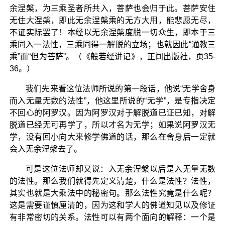
余涅槃，为三乘圣者所共入，菩萨也会归于此。菩萨安住
无住大涅槃，即此无余涅槃乘的无方大用，能悲愿无尽，
不证实际罢了！本经以无余涅槃度脱一切众生，即本于三
乘同入一法性，三乘同得一解脱的立场；也就因此“通教三
乘”而“但为菩萨”。（《般若经讲记》，正闻出版社，页35-
36。）
我们先来看这位法师所说的第一段话，他说“无学舍身
而入无量无数的法性”，他这里所说的“无学”，是专指决定
不回心的阿罗汉。因为阿罗汉对于解脱道已证已知，对解
脱道已经无可再学了，所以才名为无学；如果说阿罗汉无
学，没有回小向大来修学佛道的话，那么在舍身后一定就
会入无余涅槃去了。
可是这位法师却又说：入无余涅槃以后是入无量无数
的法性。那么我们就得先定义清楚，什么是法性？法性，
其实也就是大乘法中的秘密句。那么法性究竟是什么呢？
这是需要谨慎厘清的，因为这和学人的佛道知见以及修证
有非常密切的关系。法性可以有两个面向的解释：一个是