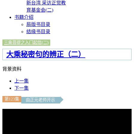
新台湾 采访正觉教
育基金会(二)
书籍介绍
局版书目录
结缘书目录
三乘菩提之入门起信(二)
大乘秘密句的辨正（二）
背景资料
上一集
下一集
第123集
由正元老师开示
文字內容