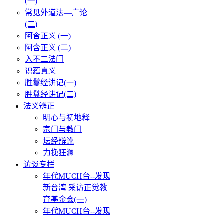
(一)
常见外道法—广论
(二)
阿含正义 (一)
阿含正义 (二)
入不二法门
识蕴真义
胜鬘经讲记(一)
胜鬘经讲记(二)
法义辨正
明心与初地释
宗门与教门
坛经辩讹
力挽狂澜
访谈专栏
年代MUCH台--发现
新台湾 采访正觉教
育基金会(一)
年代MUCH台--发现