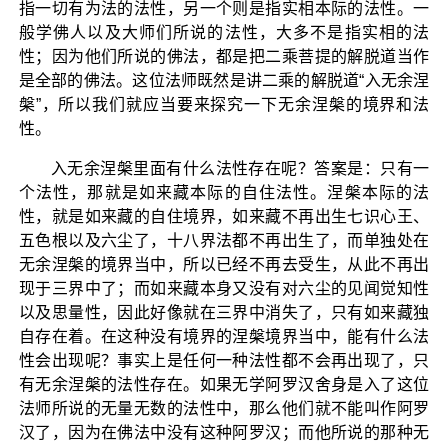
指一切有为法的法性，另一个则是指实相本际的法性。一
般学佛人以及大师们所说的法性，大多不是指实相的法
性；因为他们所说的佛法，都是把二乘菩提的解脱道当作
是全部的佛法。这位法师既然是讲二乘的解脱道“入无余涅
槃”，所以我们就应当要来探究一下无余涅槃的境界和法
性。
入无余涅槃里面有什么法性存在呢？答案是：只有一
个法性，那就是如来藏本际的自住法性。涅槃本际的法
性，就是如来藏的自住境界，如来藏不再出生七识心王、
五色根以及六尘了，十八界法都不再出生了，而单独处在
无余涅槃的境界当中，所以已经不再去受生，从此不再出
现于三界中了；而如来藏本身又没有对六尘的见闻觉知性
以及思量性，因此好像就在三界中消失了，只有如来藏独
自存在着。在这种没有境界的涅槃境界当中，能有什么法
性会出现呢？事实上是任何一种法性都不会再出现了，只
有无余涅槃的法性存在。如果无学阿罗汉舍身是入了这位
法师所说的无量无数的法性中，那么他们就不能叫作阿罗
汉了，因为在佛法中没有这种阿罗汉；而他所说的那种无