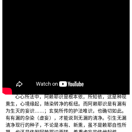
各位菩萨：阿弥陀佛！
欢迎您继续收看“三乘菩提之入门起信”。我们在上一集
中，谈到了某一位法师他错误地以大乘三系来割裂佛法，
并且他因为认同中观应成派的邪见观点，错认二转法轮般
若诸经只是在说“一切法无自性空”的性空唯名论；并且用这
个错误的观点，来否定以如来藏法为根本的真常唯心论。
除此之外，这位法师认为大乘三系中的另外一系是虚妄唯
识论，今天我们就继续来探讨他所认为的“虚妄唯识系”观点
的错误，同时也不符合大乘佛法中的秘密句。
他在解释虚妄唯识时，说道：
心心所法中，阿赖耶识是根本依，所知依，这是种现
熏生，心境缘起，随染转净的枢纽。而阿赖耶识是有漏有
为生灭的妄识……；玄奘所传的护法唯识，也确切如此。
有有漏的杂染（虚妄），才能说到无漏的清净。引生无漏
清净现行的种子，不论是本有、新熏，虽不是赖耶自性所