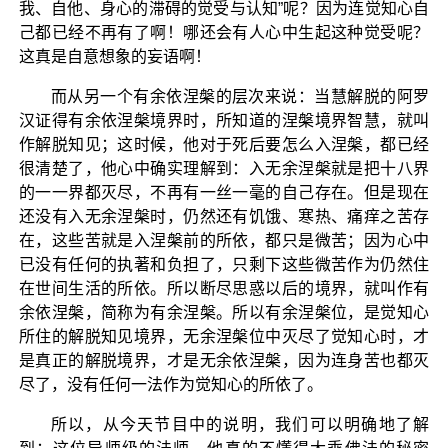
我、自他、身心的滞碍的觉受与认知”呢？因为连觉知心自
己都已经不再有了啊！哪还会有人心中生起这种觉受呢？
这真是自意想象的妄语啊！
而从另一个有余依涅槃的层次来说：当慧解脱的阿罗
汉证得有余依涅槃境界时，所知道的涅槃境界智慧，就叫
作解脱知见；这时候，他对于死后要怎么入涅槃，都已经
很清楚了，他心中确实理解到：入无余涅槃就是把十八界
的一一界都灭尽，不再有一丝一毫的自己存在。但是现在
还没有入无余涅槃时，仍然还有饥饿、寒热、痛痒之苦存
在，这些苦就是入涅槃前的所依，都只是微苦；因为心中
已没有任何的执著和负担了，只剩下这些微苦作为仍然住
在世间生活的所依。所以断尽思惑以后的境界，就叫作有
余依涅槃，简称为有余涅槃。所以有余涅槃位，是觉知心
所住的解脱知见境界，无余涅槃位中灭尽了觉知心时，才
是真正的解脱境界，才是无余依涅槃，因为连身苦也都灭
尽了，没有任何一法作为觉知心的所依了。
所以，从今天节目中的说明，我们可以明确地了解