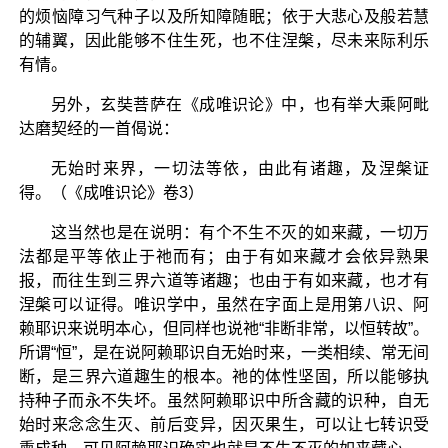
的烦恼障习气种子以及所知障随眠；依于大悲心及般若慧
的辅翼，因此能够不住生死，也不住涅槃，尽未来际利乐
有情。
另外，玄奘菩萨在《成唯识论》中，也有举大乘阿毗
达磨契经的一首偈说：
无始时来界，一切法等依，由此有诸趣，及涅槃证
得。（《成唯识论》卷3）
这当然也是在说明：有个不生不灭的如来藏，一切万
法都是平等依止于祂而有；由于有如来藏才会依异熟果
报，而往生到三界六道等诸趣；也由于有如来藏，也才有
涅槃可以证得。唯识学中，虽然在字面上是用第八识、阿
赖耶识来说明本心，但同样也说祂“非断非常，以恒转故”。
所谓“恒”，是在说阿赖耶识自无始时来，一类相续、常无间
断，是三界六道趣生的根本。祂的体性坚固，所以能够执
持种子而永不失坏。虽然阿赖耶识中所含藏的识种，自无
始时来念念生灭、前后变异，因灭果生，可以让七转识受