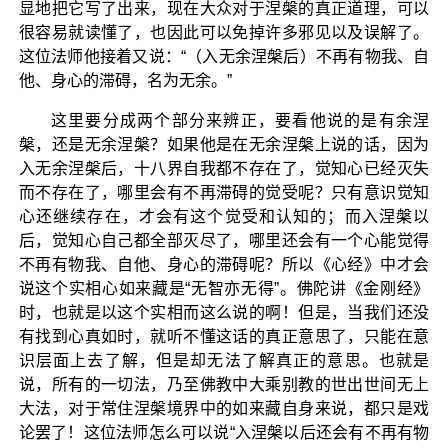
显地把它写了出来，现在大众对于涅槃的真正道理，可以
很容易就读懂了，也因此可以免掉许多邪见以及误解了。
这位法师他接着又说：“（入无余涅槃后）不再有物我、自
他、身心的滞碍，名为无余。”
这里要分成两个部分来辨正，要看他说的是有余涅
槃，还是无余涅槃？如果他是在无余涅槃上说的话，因为
入无余涅槃后，十八界自我都不存在了，觉知心已经灭失
而不存在了，哪里会有不再滞碍的觉受呢？只有意识觉知
心还继续存在，才会有这个觉受和认知的；而入涅槃以
后，觉知心自己都全部灭尽了，哪里还会有一个心能觉得
不再有物我、自他、身心的滞碍呢？所以《心经》中才会
说这个实相心如来藏是“无智亦无得”。佛陀讲《金刚经》
时，也就是以这个实相而这么说的啊！但是，当我们还没
有找到心真如时，就听不懂这话的真正意思了，只能在意
识层面上去了解，但是却无法了解真正的意思。也就是
说，所有的一切法，乃至佛教中大乘别教的世出世间无上
大法，对于常住涅槃境界中的如来藏自身来说，都只是戏
论罢了！这位法师怎么可以说“入涅槃以后还会有不再有物