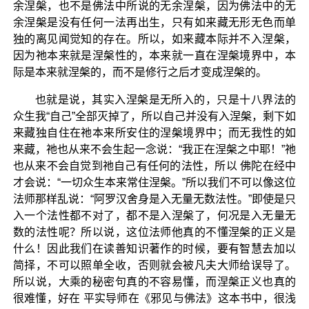
余涅槃，也不是佛法中所说的无余涅槃，因为佛法中的无
余涅槃是没有任何一法再出生，只有如来藏无形无色而单
独的离见闻觉知的存在。所以，如来藏本际并不入涅槃，
因为祂本来就是涅槃性的，本来就一直在涅槃境界中，本
际是本来就涅槃的，而不是修行之后才变成涅槃的。
也就是说，其实入涅槃是无所入的，只是十八界法的
众生我“自己”全部灭掉了，所以自己并没有入涅槃，剩下如
来藏独自住在祂本来所安住的涅槃境界中；而无我性的如
来藏，祂也从来不会生起一念说：“我正在涅槃之中耶！”祂
也从来不会自觉到祂自己有任何的法性，所以 佛陀在经中
才会说：“一切众生本来常住涅槃。”所以我们不可以像这位
法师那样乱说：“阿罗汉舍身是入无量无数法性。”即使是只
入一个法性都不对了，都不是入涅槃了，何况是入无量无
数的法性呢？所以说，这位法师他真的不懂涅槃的正义是
什么！因此我们在读善知识著作的时候，要有智慧去加以
简择，不可以照单全收，否则就会被凡夫大师给误导了。
所以说，大乘的秘密句真的不容易懂，而涅槃正义也真的
很难懂，好在 平实导师在《邪见与佛法》这本书中，很浅