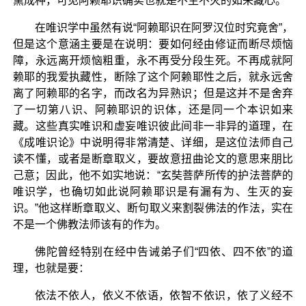
熏成种，可见阿赖耶识确实也就是不生不灭的如来藏心。
在唯识学中虽然有说“阿赖耶识在阿罗汉位时究竟舍”，
但是这个意涵主要是在说明：要如何经由修证而断尽烦恼
障，永远离开烦恼粗重，永不再受分段生死。不再成就阿
赖耶的我爱执藏性，断除了这个阿赖耶性之后，就永远舍
离了阿赖耶的名字，而改名为异熟识；但是这并不是舍弃
了一切第八识、阿赖耶识的识体，还是同一个本识如来
藏。这些真实唯识和虚妄唯识彼此间非一非异的道理，在
《成唯识论》中说明得非常清楚、详细，是这位法师自己
读不懂，或者是断章取义，要故意扭曲论文的意思来朋比
己意；因此，他不如实地说：“玄奘菩萨所传的护法菩萨的
唯识学，也确切如此说阿赖耶识是有漏有为、生灭的妄
识。”他这样断章取义、断句取义来割裂佛法的作法，实在
不是一个佛教法师该有的作为。
佛陀曾经特别在经中告诫弟子们“四依、四不依”的道
理，也就是要：
依法不依人，依义不依语，依智不依识，依了义经不