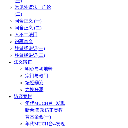
(一)
常见外道法—广论
(二)
阿含正义 (一)
阿含正义 (二)
入不二法门
识蕴真义
胜鬘经讲记(一)
胜鬘经讲记(二)
法义辨正
明心与初地释
宗门与教门
坛经辩讹
力挽狂澜
访谈专栏
年代MUCH台--发现
新台湾 采访正觉教
育基金会(一)
年代MUCH台--发现