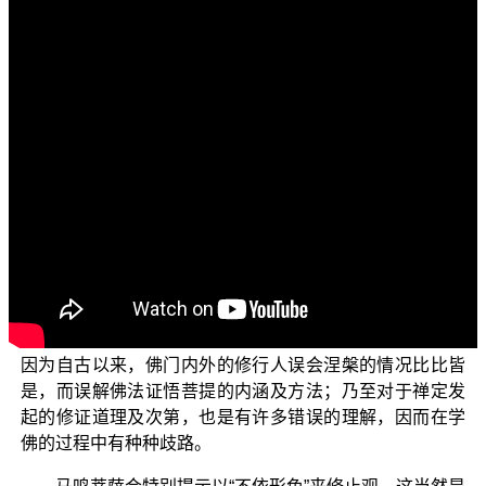
各位菩萨：阿弥陀佛！
欢迎收看由佛教正觉同修会为各位准备的电视弘法节
目“三乘菩提之入门起信”系列，这是以 平实导师的著作
《起信论讲记》为蓝本，内容主要为宣说佛法的根本大
意，特以心生灭门与心真如门一心二门之内涵为主轴展
开，铺陈法界实相理体如来藏、八识心王与三乘菩提修行
的关联性，宣示成佛之道精神所在一切种智的内涵。
在止观门的修证实行上，马鸣菩萨提到了修止方法，
还要“不依形色”，所说的意思是不依色界的天身来修。由于
《大乘起信论》这里所阐述的道理，是佛法智慧修证的“大
止观”，在此便需要把“依形色”的修止观提出来作为对比。
因为自古以来，佛门内外的修行人误会涅槃的情况比比皆
是，而误解佛法证悟菩提的内涵及方法；乃至对于禅定发
起的修证道理及次第，也是有许多错误的理解，因而在学
佛的过程中有种种歧路。