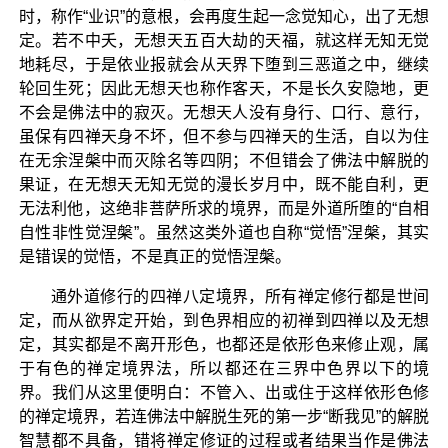
时，称作“业识”的意根，会再度生起一念觉知心，出了无想
定。若不中夭，无想天五百大劫的天福，就这样无知无觉
地耗尽，于是依业报就会从天界下堕到三恶道之中，继续
轮回生死；因此无想天也称作客天，不是长久安隐地，更
不会是佛法中的寂灭。无想天人没有身行、口行、意行，
虽保有四禅天身不坏，但不参与四禅天的生活，自以为住
在无余涅槃中而灭除名等四阴；不但错会了佛法中解脱的
果证，在无想天无知无觉的漫长岁月中，既不能自利，更
无法利他，这绝非菩萨所求的境界，而是外道所堕的“自相
自性非性觉涅槃”。虽然这类外道也自称“觉悟”涅槃，其实
是错误的觉悟，不是真正的觉悟涅槃。
通外道修行的四禅八定境界，所有禅定修行都是世间
定，而从欲界定开始，到色界相应的初禅到四禅以及无想
定，其实都是不离开形色，也都还是依形色来修止观，属
于有色的禅定境界法，所以都还在三界中色界以下的境
界。我们从这里便明白：不管入、出或住于这样依形色修
的禅定境界，若连佛法中解脱生死的第一步“断我见”的解脱
智慧都不具备，错将禅定修证的过程或者结果当作是佛法