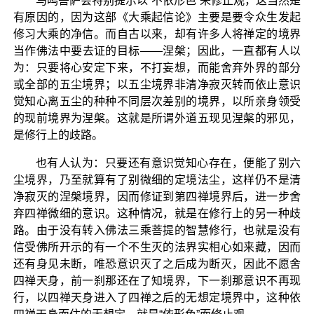
马鸣菩萨会特别提示以“不依形色”来修止观，这当然是
有原因的，因为这部《大乘起信论》主要是要令众生发起
修习大乘的净信。而自古以来，却有许多人将禅定的境界
当作佛法中要去证的目标——涅槃；因此，一直都有人以
为：只要将心安定下来，不打妄想，而能舍弃外界的部分
或全部的五尘境界；以五尘境界非清净寂灭转而依止意识
觉知心离五尘的种种不同层次差别的境界，以所亲身领受
的现前境界为涅槃。这就是所谓外道五现见涅槃的邪见，
是修行上的歧路。
也有人认为：只要还有意识觉知心存在，便能了别六
尘境界，乃至就算有了别微细的定境法尘，这样仍不是清
净寂灭的涅槃境界，因而修证到第四禅境界后，进一步舍
弃四禅微细的意识。这种情况，就是在修行上的另一种歧
路。由于没有转入佛法三乘菩提的智慧修行，也就是没有
信受佛所开示的有一个不生灭的法界实相心如来藏，因而
还有身见未断，唯恐意识灭了之后成为断灭，因此不愿舍
四禅天身，前一刹那还在了知境界，下一刹那意识不再现
行，以四禅天身进入了四禅之后的无想定境界中，这种依