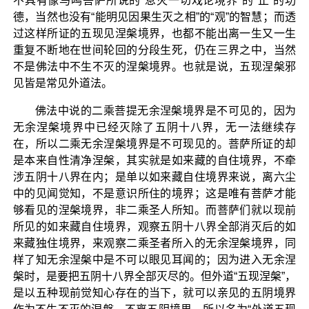
不具有像马鸣菩萨所说的“息灭一切戏论境界”的“止”的功
德，当然也没有“能明见因果生灭之相”的“观”的智慧；而透
过这样所证的五现见涅槃境界，也都不能出离一生又一生
重复不断地在世间轮回的分段生死，仍在三界之中，当然
不是佛法中不生不灭的涅槃境界。也就是说，五现涅槃邪
见皆是常见外道法。
佛法中说的二乘菩提无余涅槃境界是不可见的，因为
无余涅槃境界中已经灭除了五阴十八界，无一法继续存
在，所以二乘无余涅槃境界是不可现见的。菩萨所证的却
是本来自性清净涅槃，其实就是如来藏的自住境界，不牵
涉五阴十八界在内；是单以如来藏自住境界来说，离六尘
中的见闻觉知，不是意识所住的境界；这是唯有菩萨才能
够看见的涅槃境界，非二乘圣人所知。而菩萨们就以现前
所见的如来藏自住境界，观察五阴十八界全部消灭后的如
来藏独住境界，来观察二乘圣者所入的无余涅槃境界，同
样了知无余涅槃中是不可以眼见耳闻的；因为进入无余涅
槃时，是要把五阴十八界全部灭尽的。但外道“五现涅槃”，
是以五种现前觉知心存在的当下，就可以亲见的五阴境界