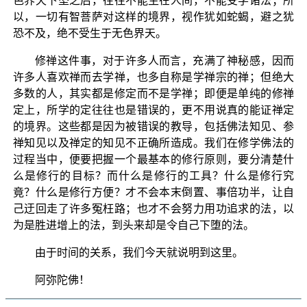
色界天下坠之后，往往不能生在人间，不能受学诸法；所
以，一切有智菩萨对这样的境界，视作犹如蛇蝎，避之犹
恐不及，绝不受生于无色界天。
修禅这件事，对于许多人而言，充满了神秘感，因而
许多人喜欢禅而去学禅，也多自称是学禅宗的禅；但绝大
多数的人，其实都是修定而不是学禅；即便是单纯的修禅
定上，所学的定往往也是错误的，更不用说真的能证禅定
的境界。这些都是因为被错误的教导，包括佛法知见、参
禅知见以及禅定的知见不正确所造成。我们在修学佛法的
过程当中，便要把握一个最基本的修行原则，要分清楚什
么是修行的目标？而什么是修行的工具？什么是修行究
竟？什么是修行方便？才不会本末倒置、事倍功半，让自
己迂回走了许多冤枉路；也才不会努力用功追求的法，以
为是胜进增上的法，到头来却是令自己下堕的法。
由于时间的关系，我们今天就说明到这里。
阿弥陀佛！