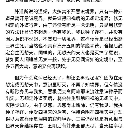
四禅天身而住的无想定，就是“依形色”而修止观。
外道所说的涅槃，大多离不开意识境界，只有一种外
道是离开意识境界，就是证得四禅后的无想定境界；修无
想定的外道行者，由于还没有断尽一念无明，只是用修定
的方法让意识不起念，仍有我见、我执种子存在，并没有
因为意识不现起、不觉知一切境界，这样便算是已经出离
三界生死，当然也不具有离开五阴的解脱功德，舍报后必
定会生无想天。同样的，无想天的天人也是灭掉了意识，
就如同人间睡着无梦一般，处于无见闻觉知的定境中，至
多五百大劫，意识又会再现起。
但为什么意识已经灭了，却还会再现起呢？因为在无
想定或无想天中，意识虽断灭，不再了知境界，但有情没
有断除身见与我执，意根便会令阿赖耶识流注意识种子而
出定。无想定外道死后，将会往生到第四禅的无想天中，
灭除觉知心；由于见惑、思惑尚未断除，仍有我见、我执
种子存在，便受四禅天的后有，保持色阴在四禅天中；却
误以为这样便是涅槃的寂静境界，其实仍然还是有意根与
色界天身继续存在，五阴后有并未全部灭尽，当天福享尽