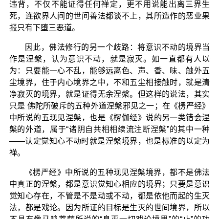
违背，不仅不能证得任何禅定，更不用说能出离三界生
死，连欲界人间的世间善法都谈不上，其所造作的恶业果
报只有下堕三恶道。
因此，佛法修行的另一个歧路：将意识不动的境界当
作是涅槃，认为意识不动，就是寂灭。如一直都有人以
为：只要能一心不乱，能够远离色、声、香、味、触外五
尘境界，住于内心境界之中，不和五尘相接触时，就是清
净寂灭的境界，就是证得无余涅槃。但这样的说法，其实
只是 佛陀所破斥的五种外道涅槃邪见之一；在《楞严经》
中所说的五现见涅槃，也是《楞伽经》说的另一类错会涅
槃的外道，属于“诸阴自共相相续流注断涅槃”的其中一种
——认定觉知心不动时就是涅槃境界，也是标准的以定为
禅。
《楞严经》中所说的五种现见涅槃境界，都不是佛法
中真正的涅槃，都是意识觉知心相应的境界；只要是意识
觉知心存在，不管是不是动或不动，都是依他而起的生灭
法，都是戏论。因为所证的目标是生灭的世间境界，所以