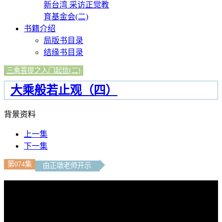
新台湾 采访正觉教
育基金会(二)
书籍介绍
局版书目录
结缘书目录
三乘菩提之入门起信(二)
大乘般若止观（四）
背景资料
上一集
下一集
第074集
由正墩老师开示
文字內容