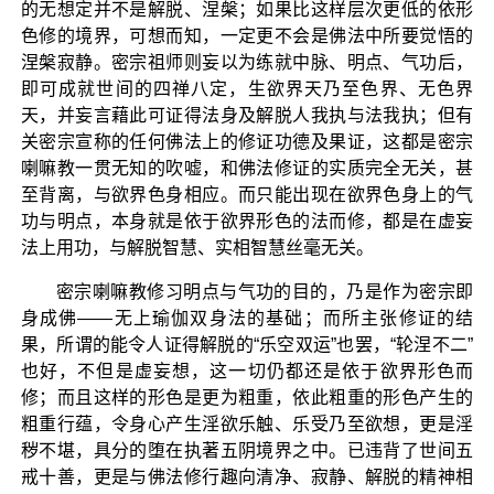
的无想定并不是解脱、涅槃；如果比这样层次更低的依形
色修的境界，可想而知，一定更不会是佛法中所要觉悟的
涅槃寂静。密宗祖师则妄以为练就中脉、明点、气功后，
即可成就世间的四禅八定，生欲界天乃至色界、无色界
天，并妄言藉此可证得法身及解脱人我执与法我执；但有
关密宗宣称的任何佛法上的修证功德及果证，这都是密宗
喇嘛教一贯无知的吹嘘，和佛法修证的实质完全无关，甚
至背离，与欲界色身相应。而只能出现在欲界色身上的气
功与明点，本身就是依于欲界形色的法而修，都是在虚妄
法上用功，与解脱智慧、实相智慧丝毫无关。
密宗喇嘛教修习明点与气功的目的，乃是作为密宗即
身成佛——无上瑜伽双身法的基础；而所主张修证的结
果，所谓的能令人证得解脱的“乐空双运”也罢，“轮涅不二”
也好，不但是虚妄想，这一切仍都还是依于欲界形色而
修；而且这样的形色是更为粗重，依此粗重的形色产生的
粗重行蕴，令身心产生淫欲乐触、乐受乃至欲想，更是淫
秽不堪，具分的堕在执著五阴境界之中。已违背了世间五
戒十善，更是与佛法修行趣向清净、寂静、解脱的精神相