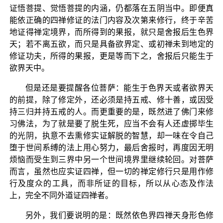
证悟菩提、觉悟菩提的内涵，仍都落在五阴当中。即便真
能依正确的四禅修证的法门内容及次第来修行，终于辛苦
地证得禅定境界，而所得到的果报，就只是舍报后生色界
天；若不离五欲，而只是具备欲界定、或初禅未到地定的
修证功夫，所得的果报，更是等而下之，舍报后只能生于
欲界天中。
但是还是要提醒各位菩萨：能生于色界天或者欲界天
的前提，除了修定外，还必须是持五戒、修十善，或因受
持三归并持五戒的人。而更重要的是，既然进了佛门来修
习佛法，为了就是要了脱生死，应当不会有人还虚掷毕生
的光阴，执意不去熏修实证解脱的智慧，却一味在令自己
堕于世间系缚的法上用心努力，最后舍报时，再度因无明
烦恼而受生到三界中另一个世间境界里继续轮回。对菩萨
而言，虽然也应实证四禅，但一切的禅定修行只是用作修
行及度众的工具，而非所证的目标，所以从心态及作法
上，完全不同外道证四禅者。
另外，我们要说明的是：既然依色界四禅天身形色修