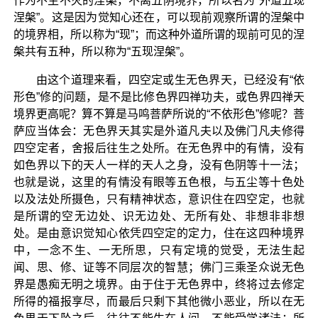
作为不生不灭的涅槃，不离五阴境界，所以名为“外道五现
涅槃”。这是因为觉知心还在，可以现前观察所谓的涅槃中
的境界相，所以称为“现”；而这种外道所谓的现前可见的涅
槃共有五种，所以称为“五现涅槃”。
由这个道理来看，四空定或生无色界天，已经没有“依
形色”修的问题，是不是比修色界四禅功夫，或色界四禅天
境界更高呢？算不算是马鸣菩萨所说的“不依形色”修呢？菩
萨应当体会：无色界天其实是外道凡夫以及佛门凡夫修得
四空定者，舍报后往生之处所。在无色界中的有情，没有
如色界以下的天人一样的天人之身，没有色阴等十一法；
也就是说，这里的有情没有眼等五色根，与五尘等十色处
以及法处所摄色，只有精神状态，意识住在四空定，也就
是所谓的空无边处、识无边处、无所有处、非想非非想
处。是由意识觉知心依凭四空定的定力，住在这四种境界
中，一念不生、一无所思，只有定境的觉受，无法生起
闻、思、修、证等不同层次的智慧；佛门三乘圣众说无色
界是愚痴无明之境界。由于住于无色界中，终将过去修定
所得的福报享尽，而最后只剩下其他微小恶业，所以在无