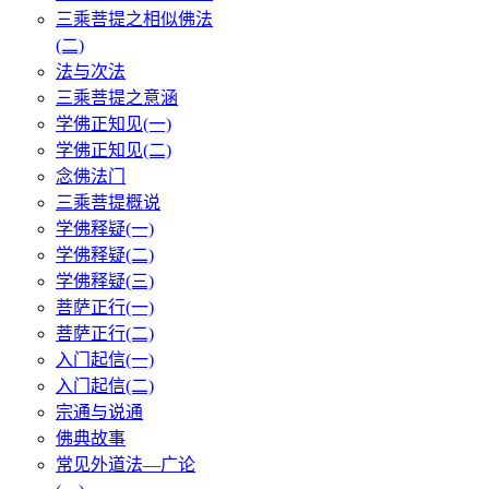
三乘菩提之相似佛法
(二)
法与次法
三乘菩提之意涵
学佛正知见(一)
学佛正知见(二)
念佛法门
三乘菩提概说
学佛释疑(一)
学佛释疑(二)
学佛释疑(三)
菩萨正行(一)
菩萨正行(二)
入门起信(一)
入门起信(二)
宗通与说通
佛典故事
常见外道法—广论