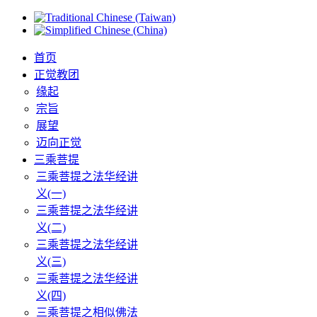
首页
正觉教团
缘起
宗旨
展望
迈向正觉
三乘菩提
三乘菩提之法华经讲
义(一)
三乘菩提之法华经讲
义(二)
三乘菩提之法华经讲
义(三)
三乘菩提之法华经讲
义(四)
三乘菩提之相似佛法