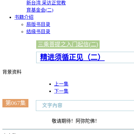
新台湾 采访正觉教
育基金会(二)
书籍介绍
局版书目录
结缘书目录
三乘菩提之入门起信(二)
精进须循正见（二）
背景资料
上一集
下一集
第067集
文字內容
敬请期待！阿弥陀佛！