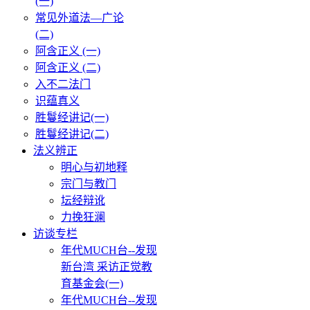
(一)
常见外道法—广论
(二)
阿含正义 (一)
阿含正义 (二)
入不二法门
识蕴真义
胜鬘经讲记(一)
胜鬘经讲记(二)
法义辨正
明心与初地释
宗门与教门
坛经辩讹
力挽狂澜
访谈专栏
年代MUCH台--发现
新台湾 采访正觉教
育基金会(一)
年代MUCH台--发现