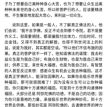
子为了想要自己离种种身心大苦，也为了想要让众生远离
种种未来世的身心大苦，所以修菩萨行的人，应该要精进
地、不生懈怠地发起大悲心，来利益一切众生。
说到这里，如果是一般人，不了解真正佛法的人，他
们会说：“我不去学佛，反正不论去到哪个寺院，若不是要
作义工，就是要捐钱，都是骗我付出体力，付出时间，付
出金钱。又得不到真正的解脱，也得不到世间法上的利
益，说是为我好，其实都是空谈。”所以他们不信布施的因
果。真正的菩萨就不一样了，他知道佛法的道理：我去利
益众生是为我自己好；布施众生财物，也是为我自己来世
好；供养三宝，来世有大福德，也是为我自己好。有智慧
的人甚至反过来想：感谢众生有机会让我去种福田。这才
是真正学佛的人，能深信因果的人。如果你去极乐世界要
种福田，那可就很困难了！因为没有众生可以让你种福
田，你只能种十方诸佛的福田。可是到十方世界向诸佛种
福田，大部分还是 阿弥陀佛的功德，不是自己的功德；因
为你只是靠祂的力量，承接极乐世界的种种妙花，到十方
世界去供佛，那些妙花是 阿弥陀佛的，去诸佛世界的神力