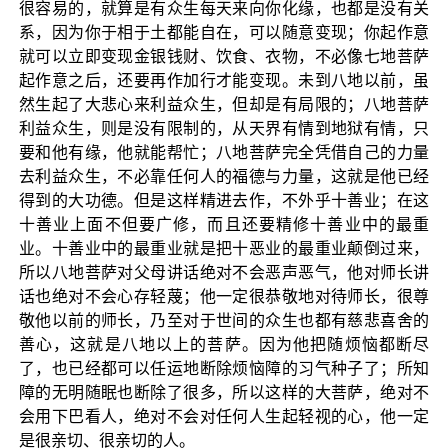
很容易的，就算是有众生每天来向你化缘，也都是没有关
系，因为你于相于土都能自在，可以随意变现；你起作意
就可以立即变现金银钱财、饮食、衣物，不必像七地菩萨
起作意之后，还要再作加行才能变现。未到八地以前，虽
然生起了大悲心来利益众生，但却是有局限的；八地菩萨
利益众生，则是没有限制的，从天界有情到地狱有情，只
要和他有缘，他就能帮忙；八地菩萨完全凭借自己的力量
去利益众生，不必靠任何人的福德与力量，这就是他已经
得到的大功德。但是这样精进去作，不外乎十善业；在这
十善业上面不但要广修，而且还要精修十善业中的最重
业。十善业中的最重业就是把十恶业的最重业颠倒过来，
所以八地菩萨对父母讲话绝对不会恶声恶气，他对师长讲
话也绝对不会心存轻蔑；他一定很恭敬地对待师长，很尊
敬他以前的师长，乃至对于世间的众生也都有慈悲喜舍的
善心，这就是八地以上的菩萨。因为他把随烦恼都断尽
了，也已经都可以任运地断除烦恼障的习气种子了；所知
障的无明随眠也断除了很多，所以这样的大菩萨，绝对不
会用下巴看人，绝对不会对任何人生起轻视的心，他一定
是很亲切、很亲切的人。