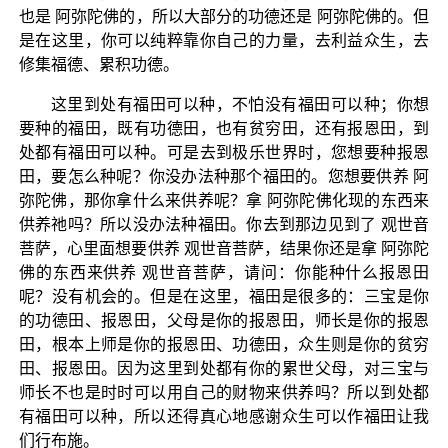
也是 阿弥陀佛的，所以大部分的功德还是 阿弥陀佛的。但
是在这里，你可以纯粹靠你自己的力量，去利益众生，去
修集福德、累积功德。
这里到处有福田可以种，不怕没有福田可以种；你想
要种的福田，既有功德田，也有贫穷田，还有报恩田，到
处都有福田可以种。可是去到极乐世界时，您想要种报恩
田，要怎么种呢？你没办法种那个福田的。您想要供养 阿
弥陀佛，那你拿什么来供养呢？拿 阿弥陀佛化现的东西来
供养祂吗？所以没办法种福田。你去到那边见到了 观世音
菩萨，心里面想要供养 观世音菩萨，结果你还是拿 阿弥陀
佛的东西来供养 观世音菩萨，请问：你能种什么报恩田
呢？没有机会的。但是在这里，福田是很多的：三宝是你
的功德田、报恩田，父母是你的报恩田，师长是你的报恩
田，根本上师是你的报恩田、功德田，众生则是你的贫穷
田、报恩田。因为这里到处都有你的累世父母，对三宝与
师长不也是时时可以用自己的财物来供养吗？所以到处都
有福田可以种，所以还得真心地感谢众生可以作福田让我
们行布施。