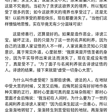
地行善，求生天堂，说是永生不死，原来是骗人的，原来
这是不究竟的。当初为了贪求这欲界天的境界，所以冤枉
受了很多的苦；如今这欲界天的境界也享受过了，还是无
常！以前所享受的那些快乐，现在都要消失了。”当他们这
样懊恼地思惟，实在毕竟无有少分滋味可说！
这是修善行，还算是好的。如果是造作恶业，诽谤三
宝，破坏正法，目的只是为了这一世的名声和利养，因为
自己的法跟人家证悟的人不一样，人家说离念灵知心只是
意识，属于常见外道，心里就想：“我原来是开悟圣者的身
分，因为平实导师出来说法而消失了，现在变成没有悟
了，真是受不了。”为了面子与名闻利养就去诽谤证悟的
人。诽谤的结果，接下来就是“虚受一切身心大苦”。
为什么叫作虚受呢？当那些谤佛、谤法的人，在地狱
中受大苦的时候，又苦又后悔，后悔死前没有好好地作各
种灭罪的正行，那时心里面可真的是五味杂陈呢！那时心
里面才会后悔说：“我当初在人间时，为什么要为了一世的
名闻利养去诽谤人家呢？”因为后来生起这一念善心，所以
业渐渐地转轻了，渐渐转生到苦受较轻的地狱，再渐渐转