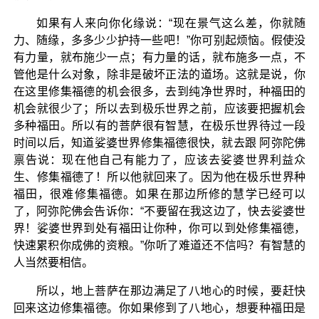
如果有人来向你化缘说：“现在景气这么差，你就随
力、随缘，多多少少护持一些吧！”你可别起烦恼。假使没
有力量，就布施少一点；有力量的话，就布施多一点，不
管他是什么对象，除非是破坏正法的道场。这就是说，你
在这里修集福德的机会很多，去到纯净世界时，种福田的
机会就很少了；所以去到极乐世界之前，应该要把握机会
多种福田。所以有的菩萨很有智慧，在极乐世界待过一段
时间以后，知道娑婆世界修集福德很快，就去跟 阿弥陀佛
禀告说：现在他自己有能力了，应该去娑婆世界利益众
生、修集福德了！所以他就回来了。因为他在极乐世界种
福田，很难修集福德。如果在那边所修的慧学已经可以
了，阿弥陀佛会告诉你：“不要留在我这边了，快去娑婆世
界！娑婆世界到处有福田让你种，你可以到处修集福德，
快速累积你成佛的资粮。”你听了难道还不信吗？有智慧的
人当然要相信。
所以，地上菩萨在那边满足了八地心的时候，要赶快
回来这边修集福德。你如果修到了八地心，想要种福田是