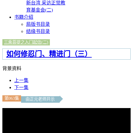
新台湾 采访正觉教
育基金会(二)
书籍介绍
局版书目录
结缘书目录
三乘菩提之入门起信(二)
如何修忍门、精进门（三）
背景资料
上一集
下一集
第063集
由正元老师开示
文字內容