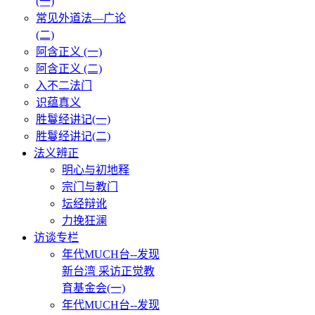
(一)
常见外道法—广论
(二)
阿含正义 (一)
阿含正义 (二)
入不二法门
识蕴真义
胜鬘经讲记(一)
胜鬘经讲记(二)
法义辨正
明心与初地释
宗门与教门
坛经辩讹
力挽狂澜
访谈专栏
年代MUCH台--发现
新台湾 采访正觉教
育基金会(一)
年代MUCH台--发现