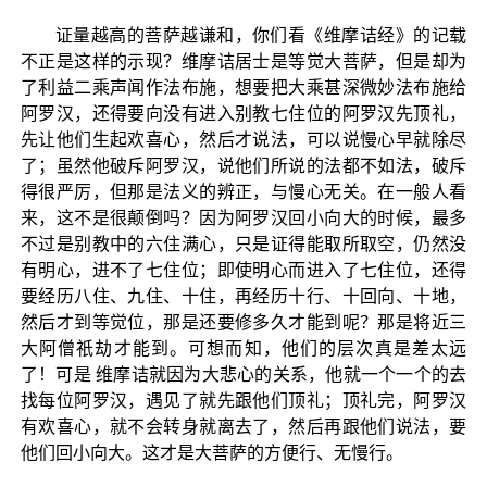
证量越高的菩萨越谦和，你们看《维摩诘经》的记载
不正是这样的示现？维摩诘居士是等觉大菩萨，但是却为
了利益二乘声闻作法布施，想要把大乘甚深微妙法布施给
阿罗汉，还得要向没有进入别教七住位的阿罗汉先顶礼，
先让他们生起欢喜心，然后才说法，可以说慢心早就除尽
了；虽然他破斥阿罗汉，说他们所说的法都不如法，破斥
得很严厉，但那是法义的辨正，与慢心无关。在一般人看
来，这不是很颠倒吗？因为阿罗汉回小向大的时候，最多
不过是别教中的六住满心，只是证得能取所取空，仍然没
有明心，进不了七住位；即使明心而进入了七住位，还得
要经历八住、九住、十住，再经历十行、十回向、十地，
然后才到等觉位，那是还要修多久才能到呢？那是将近三
大阿僧祇劫才能到。可想而知，他们的层次真是差太远
了！可是 维摩诘就因为大悲心的关系，他就一个一个的去
找每位阿罗汉，遇见了就先跟他们顶礼；顶礼完，阿罗汉
有欢喜心，就不会转身就离去了，然后再跟他们说法，要
他们回小向大。这才是大菩萨的方便行、无慢行。