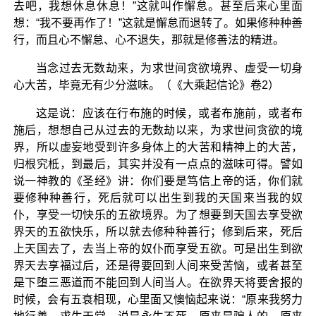
去吧，我想休息休息！”这就叫作懈怠。甚至后来心里面
想：“我不要再作了！”这就是懈怠而退转了。如果修种种善
行，而且心不懈怠、心不退失，那就是修善法的精进。
当念过去无数劫来，为求世间贪欲境界、虚受一切身
心大苦，毕竟无有少分滋味。（《大乘起信论》卷2）
这是说：应该在行布施的时候，或者布施前，或者布
施后，想想自己从过去的无数劫以来，为求世间贪欲的境
界，所以虚妄地受到许多身体上的大苦和精神上的大苦，
归根究柢，到最后，其实并没有一点点的滋味可得。譬如
说一神教的《圣经》讲：你们要是笃信上帝的话，你们就
要修种种善行，死后就可以出生到我的天国来当我的奴
仆，享受一切快乐的五欲境界。为了想要到天国去享受欲
界天的五欲快乐，所以就去修种种善行；修到后来，死后
上天国去了，去当上帝的奴仆而享受五欲。可是出生到欲
界天去享福过后，还是得要回到人间来受苦恼，或者甚至
是下堕三恶道而不能回到人间当人。在欲界天将要舍报的
时候，会有五衰相现，心里面又懊恼起来说：“原来我努力