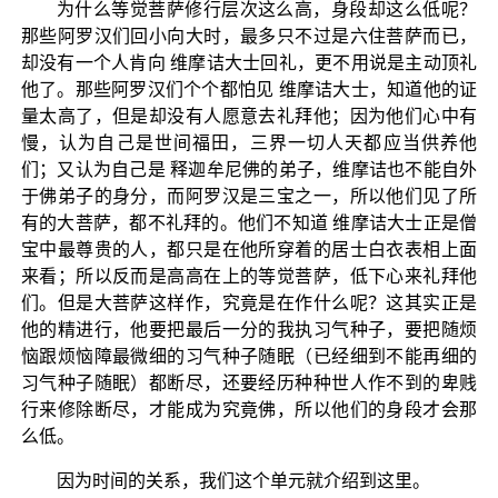
为什么等觉菩萨修行层次这么高，身段却这么低呢？
那些阿罗汉们回小向大时，最多只不过是六住菩萨而已，
却没有一个人肯向 维摩诘大士回礼，更不用说是主动顶礼
他了。那些阿罗汉们个个都怕见 维摩诘大士，知道他的证
量太高了，但是却没有人愿意去礼拜他；因为他们心中有
慢，认为自己是世间福田，三界一切人天都应当供养他
们；又认为自己是 释迦牟尼佛的弟子，维摩诘也不能自外
于佛弟子的身分，而阿罗汉是三宝之一，所以他们见了所
有的大菩萨，都不礼拜的。他们不知道 维摩诘大士正是僧
宝中最尊贵的人，都只是在他所穿着的居士白衣表相上面
来看；所以反而是高高在上的等觉菩萨，低下心来礼拜他
们。但是大菩萨这样作，究竟是在作什么呢？这其实正是
他的精进行，他要把最后一分的我执习气种子，要把随烦
恼跟烦恼障最微细的习气种子随眠（已经细到不能再细的
习气种子随眠）都断尽，还要经历种种世人作不到的卑贱
行来修除断尽，才能成为究竟佛，所以他们的身段才会那
么低。
因为时间的关系，我们这个单元就介绍到这里。