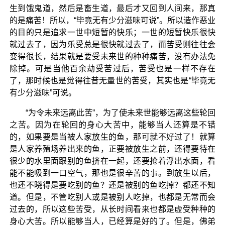
生到饿鬼道，然后是畜生道，最后才又回到人间来，那真
的是痛苦！所以，“毕竟无有少分滋味可说”。所以造作恶业
的目的只是追求一世中短暂的快乐；一世的短暂快乐很快
就过去了，因为乐受总是很快就过去了，而苦受则往往会
变得很长，结果就是要受未来世的种种痛苦，没有办法免
除掉。可是当他百余劫受苦过后，苦受也是一样不存在
了，那时候也是觉得往昔无量世的苦受，其实也是“毕竟无
有少分滋味”可说。
“为令未来远离此苦”，为了使未来世能够远离这些轮回
之苦。因为在轮回的身心大苦中，能够当人还算是不错
的，如果要是当被人家放生的鱼，那可就不好过了！就算
是人家养殖场养出来的鱼，正要被放生之前，还得要待在
很少的水里面跟别的鱼挤在一起，还要抢着浮出水面，看
能不能吸到一口空气，那也是很辛苦的事。到放生以后，
也还不晓得是要吃别的鱼？还是被别的鱼吃掉？都还不知
道。但是，不管吃别人或是被别人吃掉，也都是无常而会
过去的，所以这些苦受，从长时间看来也都是虚受种种的
身心大苦。所以能够当人，已经算是好的了。但是，佛弟