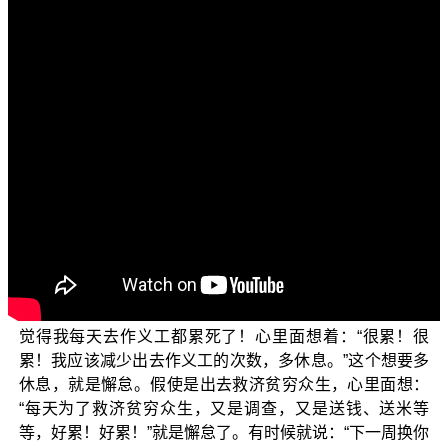
各位菩萨：阿弥陀佛！
这个单元跟大家介绍“如何修忍门、精进门”（三）。上
一集我们提到 释迦世尊成佛以后，还要走了两三百里的路
去鹿野苑度五比丘，所以为了利益众生，佛并不是只坐在
那里给人家供养的。成佛以后，尙且还要这样辛苦地利乐
众生，何况我们距离成佛都还很遥远！既然还没成佛，我
们更要精进地修布施行。因为成佛需要很多很多的福德资
粮，福德资粮不具足就没有办法成佛，所以在修精进门的
时候，要精进地修种种善行，并且心不可以懈怠，心不可
以退失。
什么是懈怠？比如修布施行，作过一两个月以后，就
觉得我每天去作义工都累死了！心里面想着：“很累！很
累！我应该减少出去作义工的次数，多休息。”这个想要多
休息，就是懈怠。假使是出去救济贫穷众生，心里面想：
“每天为了救济贫穷众生，又是调查，又是送钱、送米等
等，好累！好累！”就是懈怠了。有时候就说：“下一周换你