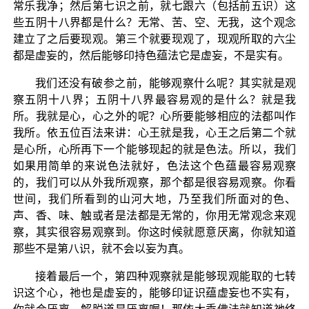
常乐我净；然后第七识之前，就七跟六（包括前五识）这
些五阴十八界都是什么？无常、苦、空、无我，这个观念
建立了之后要现观。第三个就要现观了，现观所取的六尘
都是虚妄的，然后能够印持色蕴法它是虚妄，不是实有。
我们还没有破参之前，能够观察什么呢？其实就是观
察五阴十八界；五阴十八界最容易观的是什么？就是我
所。我就是心，心之外的呢？心所要能够相应的法都叫作
我所。依五位百法来讲：心王就是我，心王之后第二个就
是心所，心所再下一个能够现起的就是色法。所以，我们
如果用简单的来说色法就好，色法这个色蕴最容易观察
的，我们可以从外我所观察，那个都是很容易观察。你看
世间，我们所看到的山河大地，乃至我们所面对的色、
声、香、味、触或者是法都是无常的，你用无常观念来观
察，其实很容易观察到。你这时候就愿意厌离，你就知道
那些不是第八识，就不会以妄为真。
接着最后一个，第四种观察就是能够现观能取的七转
识这个心，祂也是虚妄的，能够印证识蕴虚妄也不实有，