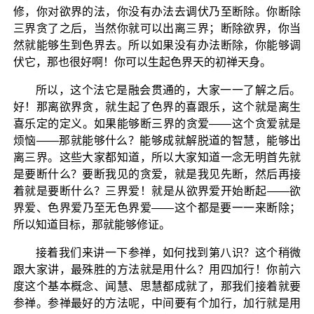
修，你对欲界的法，你没有办法去调伏乃至断除。你断除
三界贪了之后，当然你就可以出离三界；断除欲界，你当
然就能够生到色界去。所以如果没有办法断除，你能够调
伏它，那也很好啊！你可以生起色界天的初禅天身。
所以，这个法它是融会贯通的，大家一一了解之后。
好！那离欲界贪，就生起了色界的喜跟乐，这个就是离生
喜乐定的定义。如果能够断三界的贪爱——这个贪爱就是
烦恼——那就能够什么？能够成就解脱道的智慧，能够出
离三界。这些大家都知道，所以大家知道一念无明首先就
是要断什么？要断我见的贪爱，就是我见先断，然后再接
着就是要断什么？三界爱！就是从欲界爱开始断起——欲
界爱、色界爱乃至无色界爱——这个都是要一一来断除；
所以知道目标，那就能够修证。
接着我们来讲一下参禅，如何找到第八识？这个稍微
跟大家讲，最殊胜的方法就是用什么？用四加行！你前六
度这个基本概念、闻慧、思慧都成就了，那我们接着就要
参禅。参禅最好的方法呢，中间要有个加行，加行就是用