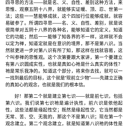
四寻思的方法——就是名、义、自性、差别这种方法，来
思惟、观察五阴十八界，就能够实证暖、顶、忍、世第一
法；这些一一慧能够成就，这个四加行位能够成就，就容
易破参了。所谓四寻思——名、义、自性、差别，就是说
很简单对五阴十八界的各种名，能够知道它的定义，知道
它的功能；然后一一能够了知各界的不一样，这样就不会
以定为禅，知道定就是在意识的境界，那不是第八识。当
然就更进一步对第八识有所了知，那这样在找就容易，这
个叫参禅的思惟观。这个次第要跟大家讲，第一个要建立
有第八识圆成实性，也就是真如心祂是什么真实的体性？
祂是常乐我净的。知道这个部分，将来你去找，就可以一
一找到最后的目标，这个就是“现前立少物”——先建立正确
的真如心的观念，也就是我们的根本信。
好！那第二个就是建立第七识——就是前七识，包括
第六识。我们说第七识祂是遍计执性，前六识是依他起
性，这些法都是缘起性空；既然是缘起性空，它当然都是
无常、苦、空、无我的，那这个不是第八识；现在第一个
观念建立。第二个观念建立，就是知道第八识祂的体性是