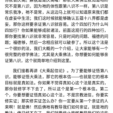
你就会厌离。解脱道是厌离喔！那依大乘佛法就知道祂终
究不是第八识，因为祂的体性跟第八识不一样，第八识是
常乐我净，祂不是常，从这边马上就可以知道原来我们都
在虚妄中生活；我们这时候就能够确认五蕴十八界都是虚
妄，那你这样要亲证第八识就容易。这个四加行为什么叫
四加行？你如果能够成就诸法，前面这观行的四种加行，
那你要找第八识就非常容易，只是时间的问题、福德的问
题；福德够，然后一念相应就可以破参了。所以这个法是
一个很妙的法，我们大概的一个介绍，让大家能够有一个
很完整的修学佛法；尤其是大乘佛法，你想要如何能够亲
证第八识，这个就简单地介绍到这里。
我们接着再讲《大乘起信论》。为了要能够证悟第八
识，能够证悟大乘法，那它的根本信——也就是它的根本
目标就是真如法。你如果不觉得真如心这个法是真实的，
那你就修学不下去了，所以这个是第一个根本信。第二
个，你要想要证悟真如心这个法，不是宗教迷信，你要实
修实证；那实修实证怎么办？你一定要从第一个亲证的人
来啊！就是佛！然后佛祂有教导我们如何亲证，就是祂的