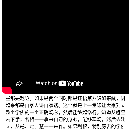
各位菩萨：阿弥陀佛！
我们今天要讲的是《大乘起信论》。接着我们上一堂
有介绍：大家想要实修实证，要能够把佛法的名相拿来一
一的现观，这样才能够进入修行。
一般学佛人都是学了一大堆名相，都是在干什么？在
闻慧上、在思慧上用功，然后在网络上，就上网在那边辩
来辩去。其实古代的禅师，他哪有那么地疲劳啊！他就直
接了当，就把第一义显示之后，他不想多说；因为有实证
的人，两个如果是同见同行，自然能够相应，就不用起诤
论。那起诤论呢，一般来讲就是两个都没有破参，或者两
个：一个破参、一个没有破参，依据四句分别，就知道那
些都是戏论。如果是两个同时都是证悟第八识如来藏，讲
起来都是自家人讲自家话。这个就是上一堂课让大家建立
整个学佛的一个正确观念，然后能够起修行，知道从哪里
去下手；名相一一拿来自己的身心，能够现观，然后去建
立，从戒、定、慧一一来作。如果利根，特别厉害的学佛