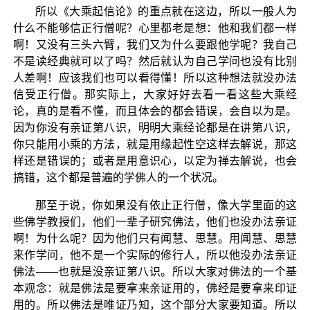
所以《大乘起信论》的重点就在这边，所以一般人为
什么不能够信正行僧呢？心里都老是想：他和我们都一样
啊！又没有三头六臂，我们又为什么要跟他学呢？我自己
不是读经典就可以了吗？然后就认为自己学问也没有比别
人差啊！应该我们也可以看得懂！所以这种想法就没办法
信受正行僧。那实际上，大家好好去看一看这些大乘经
论，真的是看不懂，而且体会的都会错误，会自以为是。
因为你没有亲证第八识，明明大乘经论都是在讲第八识，
你只能用小乘的方法，就是用缘起性空这样去解说，那这
样还是错误的；或者是用意识心，以定为禅去解说，也会
搞错，这个都是普遍的学佛人的一个状况。
那至于说，你如果没有依止正行僧，像大学里面的这
些佛学教授们，他们一辈子研究佛法，他们也没办法亲证
啊！为什么呢？因为他们只有闻慧、思慧。用闻慧、思慧
来作学问，他不是一个实际的修行人，所以他没办法亲证
佛法——也就是没亲证第八识。所以大家对佛法的一个基
本观念：就是佛法是要拿来亲证用的，佛经是要拿来印证
用的。所以佛法是唯证乃知，这个部分大家要知道。所以