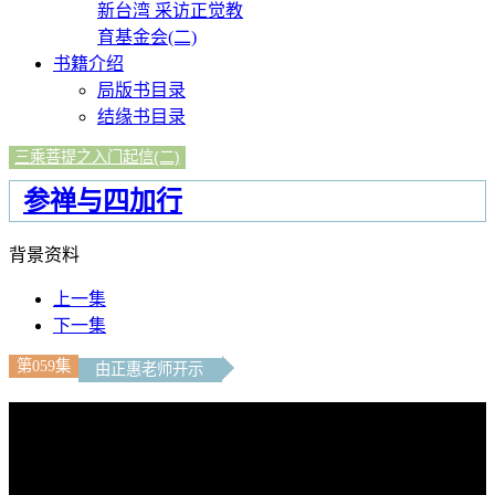
新台湾 采访正觉教
育基金会(二)
书籍介绍
局版书目录
结缘书目录
三乘菩提之入门起信(二)
参禅与四加行
背景资料
上一集
下一集
第059集
由正惠老师开示
文字內容