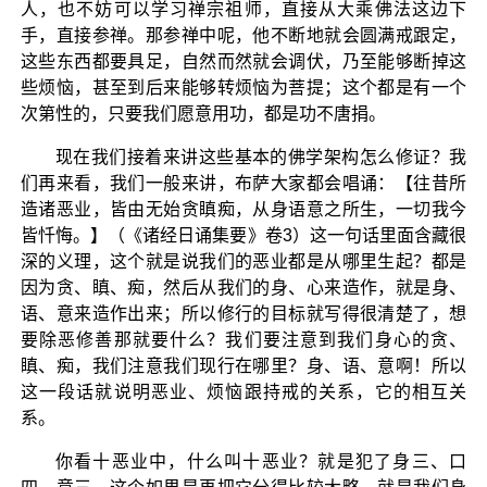
人，也不妨可以学习禅宗祖师，直接从大乘佛法这边下
手，直接参禅。那参禅中呢，他不断地就会圆满戒跟定，
这些东西都要具足，自然而然就会调伏，乃至能够断掉这
些烦恼，甚至到后来能够转烦恼为菩提；这个都是有一个
次第性的，只要我们愿意用功，都是功不唐捐。
现在我们接着来讲这些基本的佛学架构怎么修证？我
们再来看，我们一般来讲，布萨大家都会唱诵：【往昔所
造诸恶业，皆由无始贪瞋痴，从身语意之所生，一切我今
皆忏悔。】（《诸经日诵集要》卷3）这一句话里面含藏很
深的义理，这个就是说我们的恶业都是从哪里生起？都是
因为贪、瞋、痴，然后从我们的身、心来造作，就是身、
语、意来造作出来；所以修行的目标就写得很清楚了，想
要除恶修善那就要什么？我们要注意到我们身心的贪、
瞋、痴，我们注意我们现行在哪里？身、语、意啊！所以
这一段话就说明恶业、烦恼跟持戒的关系，它的相互关
系。
你看十恶业中，什么叫十恶业？就是犯了身三、口