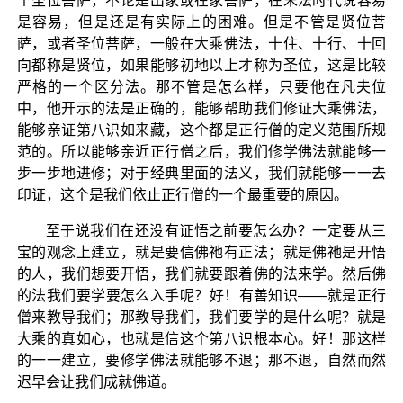
个圣位菩萨，不论是出家或在家菩萨，在末法时代说容易
是容易，但是还是有实际上的困难。但是不管是贤位菩
萨，或者圣位菩萨，一般在大乘佛法，十住、十行、十回
向都称是贤位，如果能够初地以上才称为圣位，这是比较
严格的一个区分法。那不管是怎么样，只要他在凡夫位
中，他开示的法是正确的，能够帮助我们修证大乘佛法，
能够亲证第八识如来藏，这个都是正行僧的定义范围所规
范的。所以能够亲近正行僧之后，我们修学佛法就能够一
步一步地进修；对于经典里面的法义，我们就能够一一去
印证，这个是我们依止正行僧的一个最重要的原因。
至于说我们在还没有证悟之前要怎么办？一定要从三
宝的观念上建立，就是要信佛祂有正法；就是佛祂是开悟
的人，我们想要开悟，我们就要跟着佛的法来学。然后佛
的法我们要学要怎么入手呢？好！有善知识——就是正行
僧来教导我们；那教导我们，我们要学的是什么呢？就是
大乘的真如心，也就是信这个第八识根本心。好！那这样
的一一建立，要修学佛法就能够不退；那不退，自然而然
迟早会让我们成就佛道。