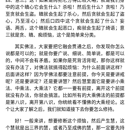
四、意三。这个如果是再把它分得比较大略，就是我们身
中的这个瞋心它会生什么？杀啦！然后生什么？贪啦！乃
至贪就会生盗。瞋就会生起了杀心，然后贪就会生起了盗
心，乃至淫心；然后口四中这个贪就会生起了什么？妄
语、两舌，这个瞋就会生起恶口，痴就会生起了绮语；意
三就是贪、瞋、痴烦恼，这个是简单来分类。
其实佛法，大家要把它融会贯通之后，你发现你怎么
说都是可以的；就是你要广说、细说、简单说，都是可以
的，中间不会有矛盾。如果你是死背活背呢，那你这样就
没有办法了，对佛法就搞得起烦恼：为什么前面讲这样？
后面讲这样？因为学佛法都要注意前提，你今天是要讲戒
呢？还是要讲定？还是要讲慧？然后慧里面它是要讲小乘
法、中乘法、大乘法？它都一一要有前提，离开这个前提
就没有办法，你就会搞混。比如所有的大乘佛法的前提都
是第八识，离开第八识，你统统看不懂佛的大乘经论。这
个让大家了解之后，我们就知道接下去你要怎么修持。
好！一般来讲，想要修断这个烦恼，然后产生慧，这
个慧就是出三界的慧，或者乃至成佛的慧，那一定要先持