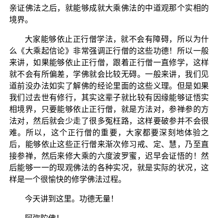
亲证佛法之后，就能够成就大乘佛法的中道观那个实相的
境界。
大家能够依止正行僧学法，就不会有障碍，所以为什
么《大乘起信论》非常强调正行僧的这些功德！所以一般
来讲，如果能够依止正行僧，跟着正行僧一直修学，这样
就不会有所偏差，学佛就会比较无碍。一般来讲，我们见
道前没办法如实了解佛的经论里面的这些义理。但是如果
我们过去世有修行，其实这辈子就比较有因缘能够证悟实
相境界，只要能够依止正行僧，就是方法对，参禅参的方
法对，然后就会少走了很多冤枉路，这样要破参并不会很
难。所以，这个正行僧的重要，大家都要深刻地体验之
后，能够依止这些正行僧来渐次修习戒、定、慧，乃至直
接参禅，然后来修大乘的六度波罗蜜，迟早会证悟的！然
后能够一一的现观佛法的各种实况，就是实际的状况，这
样是一个很愉快的修学佛法过程。
今天讲到这里。功德无量！