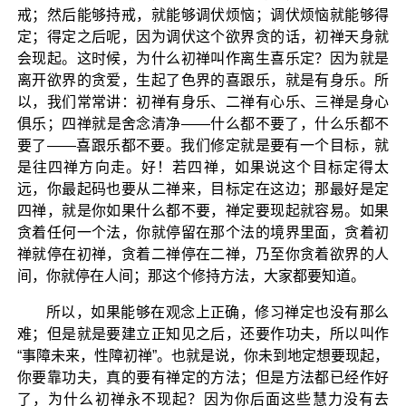
戒；然后能够持戒，就能够调伏烦恼；调伏烦恼就能够得
定；得定之后呢，因为调伏这个欲界贪的话，初禅天身就
会现起。这时候，为什么初禅叫作离生喜乐定？因为就是
离开欲界的贪爱，生起了色界的喜跟乐，就是有身乐。所
以，我们常常讲：初禅有身乐、二禅有心乐、三禅是身心
俱乐；四禅就是舍念清净——什么都不要了，什么乐都不
要了——喜跟乐都不要。我们修定就是要有一个目标，就
是往四禅方向走。好！若四禅，如果说这个目标定得太
远，你最起码也要从二禅来，目标定在这边；那最好是定
四禅，就是你如果什么都不要，禅定要现起就容易。如果
贪着任何一个法，你就停留在那个法的境界里面，贪着初
禅就停在初禅，贪着二禅停在二禅，乃至你贪着欲界的人
间，你就停在人间；那这个修持方法，大家都要知道。
所以，如果能够在观念上正确，修习禅定也没有那么
难；但是就是要建立正知见之后，还要作功夫，所以叫作
“事障未来，性障初禅”。也就是说，你未到地定想要现起，
你要靠功夫，真的要有禅定的方法；但是方法都已经作好
了，为什么初禅永不现起？因为你后面这些慧力没有去