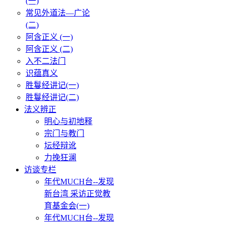
(一)
常见外道法—广论
(二)
阿含正义 (一)
阿含正义 (二)
入不二法门
识蕴真义
胜鬘经讲记(一)
胜鬘经讲记(二)
法义辨正
明心与初地释
宗门与教门
坛经辩讹
力挽狂澜
访谈专栏
年代MUCH台--发现
新台湾 采访正觉教
育基金会(一)
年代MUCH台--发现