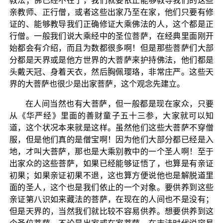
教法；佛已经不在了，我们就要依止能够教导我们的这些
亲教师、正行僧，或者这些出家乃至在家，他们只要有修
证的、能够教导我们正确修证大乘佛法的人，这个都是正
行僧。一般我们说大乘经中的圣位菩萨，在经典里面刚开
始都会有介绍，而且为数都很多啊！但是那些菩萨们大部
分都是天界或是他方世界的大菩萨来护持佛法，他们都是
头戴天冠、身着天衣，然后胸佩璎珞，非常庄严。这些天
界的大菩萨也很少是出家菩萨，这个观念先建立。
在人间当然也有大菩萨，但一般都是现在家众，只要
从《华严经》里面的善财童子五十三参，大家就可以知
道，这个状况本来就是这样。虽然他们这些大菩萨不穿僧
服，但是他们真的是僧宝啊！因为他们大部分都已经是入
地，才叫大菩萨，那也是大乘别教中的一个圣人啊！至于
出家众的这些菩萨，如果已经能够证悟了，也算是有亲证
初果；如果亲证初果不退，这也算方便说他也是解脱道里
面的圣人，这个也是我们依止的一个对象。要供养到这些
亲证第八识如来藏法的菩萨，在现在的人间也不是没有；
但是天界的，当然我们就比较不容易供养。想要供养到这