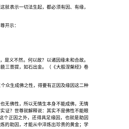
。这就表示一切法生起，都必须有因、有缘，
世尊开示：
者，是义不然。何以故？以诸因缘未和合故。
三藐三菩提，如石出金。（《大般涅槃经》卷
这个众生成佛之性，得要有正因及缘因这二种
藏也无佛性，所以无情生本身不能成佛，无情
以实证？世尊就解释说：其实不是佛性不能眼
这个正因之外，还得具足缘因，也就是助因
提炼的助因，才能从中淬炼出珍贵的黄金；学