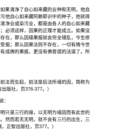
人如果清净了自心如来藏的业种和无明，他自
染污他自心如来藏阿赖耶识中的种子，他就得
的清净业或染污业，都是由各人的自心如来藏
滥；必须这样，因果的正理才能成立。如果没
行存在，那么因缘果报就会完全错乱，今生修
行受报；那么因果法则不存在，一切有情今世
没有成佛的果报，更没有佛菩提的法道了。所
于前法而生起，前法是后法所缘的因，简称为
社，页376-377。）
说：
无明只是三行的缘，以无明为缘因而有此世的
缘。然而若无无明，就不会有三行的出生，三
，正智出版社，页377。）