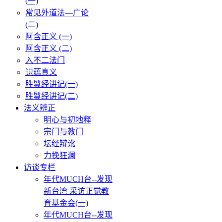
(一)
常见外道法—广论
(二)
阿含正义 (一)
阿含正义 (二)
入不二法门
识蕴真义
胜鬘经讲记(一)
胜鬘经讲记(二)
法义辨正
明心与初地释
宗门与教门
坛经辩讹
力挽狂澜
访谈专栏
年代MUCH台--发现
新台湾 采访正觉教
育基金会(一)
年代MUCH台--发现