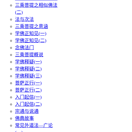
三乘菩提之相似佛法
(二)
法与次法
三乘菩提之意涵
学佛正知见(一)
学佛正知见(二)
念佛法门
三乘菩提概说
学佛释疑(一)
学佛释疑(二)
学佛释疑(三)
菩萨正行(一)
菩萨正行(二)
入门起信(一)
入门起信(二)
宗通与说通
佛典故事
常见外道法—广论