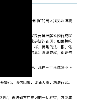
解释分第二种“对治邪执”的离人我见及法我
大乘起信论》卷2）就是要详细解说修行成就
会有米饭可吃，所以米是饭的正因；如果想吃
。那么佛菩提道也是一样，佛地的法、报、化
凡圣同居土四种净土的具足圆满成就，都要依
净业“乃是过去、未来、现在三世诸佛净业正
。经中说这三福净业：
发菩提心，深信因果，读诵大乘，劝进行者。
别相智，再进修方广唯识的一切种智，方能成