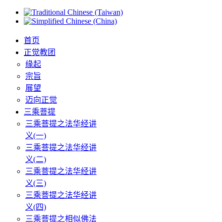
首页
正觉教团
缘起
宗旨
展望
迈向正觉
三乘菩提
三乘菩提之法华经讲
义(一)
三乘菩提之法华经讲
义(二)
三乘菩提之法华经讲
义(三)
三乘菩提之法华经讲
义(四)
三乘菩提之相似佛法