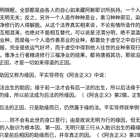
明随眠，全部都是由各人的自心如来藏阿赖耶识所执持。一个
无明无关；反之，另外一个人造作种种恶业，熏习种种邪见，
净修行的人得解脱。从这个法界真实相来说，不论有情所造作
互相混淆，也绝对不能相互替代，可以说是泾渭分明，绝不混
业种，而是每一个人造作善恶业的业种，都散处于虚空之中自
报，完全是依运气好坏，而于虚空中得到他人往世的业种来现
，像净土行者精进修行三福净业的结果，都将唐捐其功，那就
正因，才是一切如来得道的正因。
助因又称为缘因，平实导师在《阿含正义》中说：
法出生的助因；缘于前一法才会有后一法的出生，所以后法缘
缘，所以前法成为后法的所缘因。（《阿含正义》第2辑，正智出版
后法的正因，只是助缘而已，仍然属于缘的法。平实导师就举例
……则不会有此世的身口意行；由是故说无明为行的缘因，但
的入胎识为根本因、第一因，无明只是三行从入胎识出生的藉
只是前后相因的助缘而已，并非真正的因。（《阿含正义》第2辑