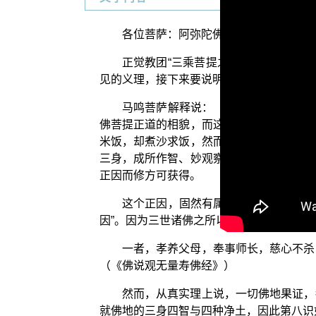
各位菩萨：阿弥陀佛！
正觉教团“三乘菩提之入门起信”电视
见的义理，接下来要说明的是第三种“分别修
马鸣菩萨解释说：【分别修行正道相者
佛菩提正道的相貌，而这个正道也就是一切
米饭，却煮沙求饭，然而沙不是饭的根本，
三身，成所作智、妙观察智、平等性智、大
正因而修方可获得。
这个正因，固然有属于事修的部分，例
因”。因为三世诸佛之所以成佛，不能离开
一者，孝养父母，奉事师长，慈心不杀
（《佛说观无量寿佛经》）
然而，从真实理上说，一切佛地果证，
就佛地的三身四智与四种净土，因此第八识