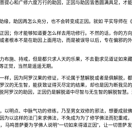
菩提心和广修六度万行的助因，正因与助因皆悉圆满具足，才
助缘，助因再怎么充分，也不会转变成正因。就如 平实导师在
正因；你才能够知道要怎么样去用功修行。不然的话，你的方
或者根本不是在助因上面用功，而是被误导以后，专在偏邪的
力布施、持戒，但是都只求人天的乐果，不去勤求见道证如来
等正觉，当然是遥遥无期。
一样，因为阿罗汉果的修证，不论属于慧解脱或者是俱解脱，
罗汉的无生智，能获致证得灭尽定的结果，却也是因为断我见
脱阿罗汉的助因，正因仍是解脱道中尽智与无生智的解脱智慧。
，以明点、中脉气功的修练，乃至男女双修的邪法，想要成就
因为以这样的法门来求佛法，不免成为为了修学佛法而犯重戒
，马鸣菩萨要为学佛人说明“一切如来得道正因”，让一切菩萨