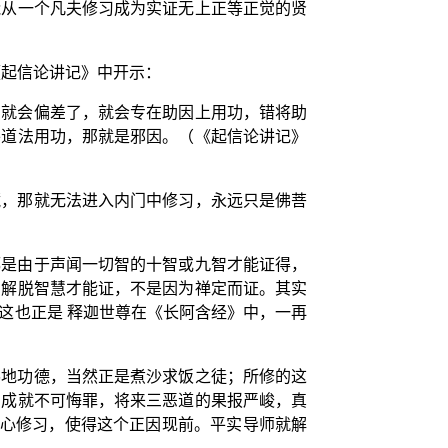
能从一个凡夫修习成为实证无上正等正觉的贤
《起信论讲记》中开示：
向就会偏差了，就会专在助因上用功，错将助
外道法用功，那就是邪因。（《起信论讲记》
藏，那就无法进入内门中修习，永远只是佛菩
都是由于声闻一切智的十智或九智才能证得，
的解脱智慧才能证，不是因为禅定而证。其实
这也正是 释迦世尊在《长阿含经》中，一再
佛地功德，当然正是煮沙求饭之徒；所修的这
，成就不可悔罪，将来三恶道的果报严峻，真
发心修习，使得这个正因现前。平实导师就解