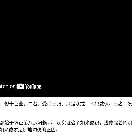
弘法节目，上一集已经讲完了 马鸣菩萨《大乘起信论》所开示三种
行正道相”。
，谓一切如来得道正因，一切菩萨发心修习令现前故。】（《
如来得道的正因。如同有人想要吃米饭，就得拿米来炊煮，才
不是饭的正因，当然不论煮再久，也永远不可能煮成米饭来吃
圆镜智这四智，以及常寂光净土、实报庄严土、方便有余土、
如净土三经的《佛说观无量寿佛经》中 释迦世尊就开示：三福
三福净业；往生极乐世界，要求品位高升，也不能离开三福净业
，修十善业。二者，受持三归，具足众戒，不犯威仪。三者，
都始于求证第八识阿赖耶，从实证这个如来藏识，进修般若的
如来藏才是佛地功德的正因。