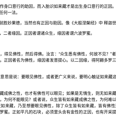
作身口意行的助因，而入胎识如来藏才是出生身口意行的正因
任何一法。
就胜妙果德，当然也有正因与助因。像《大般涅槃经》中 释迦
，二者缘因。正因者谓诸众生，缘因者谓六波罗蜜。
，得见佛性，然后得佛。汝言：“众生悉有佛性，何故不见？”
。正因者名为佛性，缘因者发菩提心。以二因缘，得阿耨多罗
的意思是说：要眼见佛性，或者更广义来说，要明心触证如来藏
藏成佛之性，也才有佛性可以眼见；如果是无情生，则无如来
，为何不能眼见？或者说，众生皆有如来藏成佛之性，为何难
证如来藏，乃至想要眼见佛性，除了众生皆有如来藏，皆有佛性
罗蜜。正如平凡的石块，必须里头含有金性的正因，也有开采