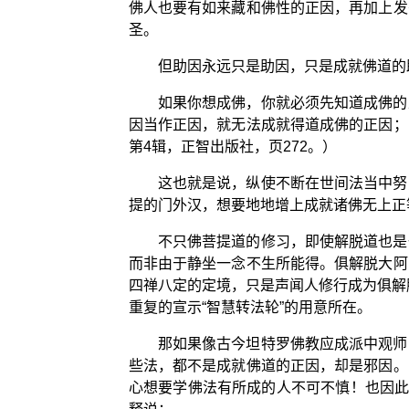
佛人也要有如来藏和佛性的正因，再加上发
圣。
但助因永远只是助因，只是成就佛道的
如果你想成佛，你就必须先知道成佛的
因当作正因，就无法成就得道成佛的正因；
第4辑，正智出版社，页272。）
这也就是说，纵使不断在世间法当中努
提的门外汉，想要地地增上成就诸佛无上正
不只佛菩提道的修习，即使解脱道也是
而非由于静坐一念不生所能得。俱解脱大阿
四禅八定的定境，只是声闻人修行成为俱解
重复的宣示“智慧转法轮”的用意所在。
那如果像古今坦特罗佛教应成派中观师
些法，都不是成就佛道的正因，却是邪因。
心想要学佛法有所成的人不可不慎！也因此