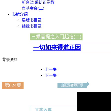
新台湾 采访正觉教
育基金会(二)
书籍介绍
局版书目录
结缘书目录
三乘菩提之入门起信(二)
一切如来得道正因
背景资料
上一集
下一集
第024集
由正源老师开示
文字內容