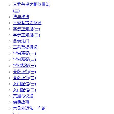
三乘菩提之相似佛法
(二)
法与次法
三乘菩提之意涵
学佛正知见(一)
学佛正知见(二)
念佛法门
三乘菩提概说
学佛释疑(一)
学佛释疑(二)
学佛释疑(三)
菩萨正行(一)
菩萨正行(二)
入门起信(一)
入门起信(二)
宗通与说通
佛典故事
常见外道法—广论