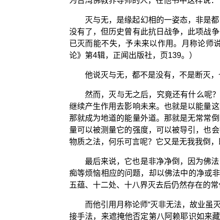
为台湾佛教界导师的人，在他书中这样说：
灭与无，是缘起幻相的一姿态，非是都
没有了，但历史曾有此抗日战争，此项战争
已灭而能不失，予未来以作用。月称论师
论》第4辑，正闻出版社，页139。）
他说灭与无，都不是没有，不是断灭，
然而，灭与无之后，究竟还有什么呢？
继续产生作用去影响未来。也就是以能量这
那就成为地道的能量外道。那就是无常常倒
量可以被测量它的强度，可以被导引，也会
物质之法，何乐可言呢？它又是无我我倒，
最后来说，它也是非净净倒，因为佛法
痴等烦恼相应的问题，却以佛法中的净或非
五蕴、十二处、十八界灭去后仍然存在的常
而他引用月称论师“灭非无法，故业虽
接手法，来遮掩他否定第八阿赖耶识如来藏