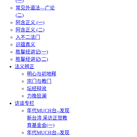
(一)
常见外道法—广论
(二)
阿含正义 (一)
阿含正义 (二)
入不二法门
识蕴真义
胜鬘经讲记(一)
胜鬘经讲记(二)
法义辨正
明心与初地释
宗门与教门
坛经辩讹
力挽狂澜
访谈专栏
年代MUCH台--发现
新台湾 采访正觉教
育基金会(一)
年代MUCH台--发现