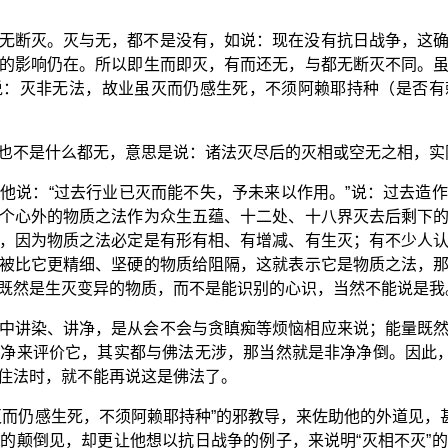
无断灭。灭与无，都不是没有，如说：现在没有抗日战争，这
的影响仍在。所以即生而即灭，有而还无，与都无断灭不同。
说：灭非无法，故业虽灭而仍感生死，不须阿赖耶持种（是否有
也不是什么都无，意思是说：诸法灭尽后的灭相或空无之相，实
他说：“过去行业已灭而能不失，予未来以作用。”说：过去造
个心外的物质之法作为众生五蕴、十二处、十八界灭去后剩下
，因为物质之法必定是有形有相、有增减、有生灭；有不少人
被比它更精细、坚硬的物质给阻隔，这就表示它是物质之法，
既然是生灭变异的物质，而不是能识别的心识，当然不能说是我
中讲染、讲净，是从会不会与贪瞋痴等烦恼相应来说；能量既
净来评价它，其实都与佛法无涉，那当然就是非净净倒。因此，
住法时，就不能再说这是佛法了。
灭而仍感生死，不须阿赖耶持种”的邪教导，来佐助他的外道见，甚
的颠倒见，却更让他想以抗日战争的例子，来说明“灭相不灭”