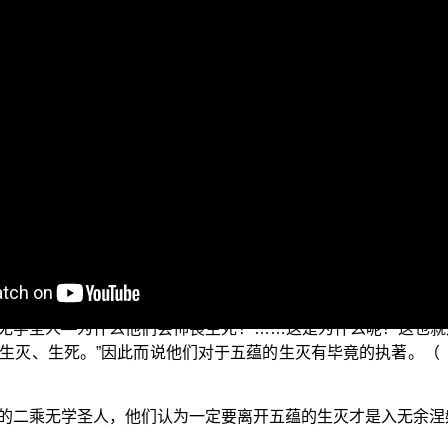
大乘起信论》的论文︰【法我见者，以二乘钝根，世尊但为说人
是兼含世俗谛与法界实相的胜义谛；而二乘的无我观只在现象
质上仍不出人无我的范畴，因为他们没有能力触及法界实相心
灭毕竟执著，怖畏生死，妄取涅槃。】（《大乘起信论》卷2）
于五蕴的生灭无常产生了终究坚固不移的执著，因而恐惧生死
无学圣人—为什么他们会怖畏生死？……这是为什么呢？这也就
生灭、生死。”因此而说他们对于五蕴的生灭有毕竟的执著。（《起
的二乘无学圣人，他们认为一定要离开五蕴的生灭才是入无余涅