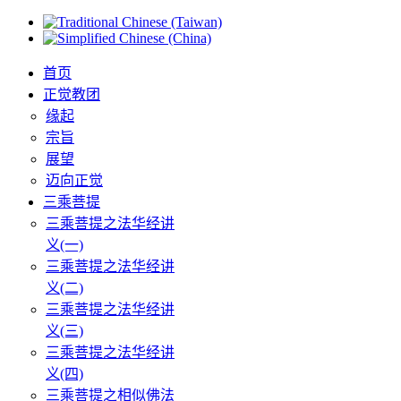
首页
正觉教团
缘起
宗旨
展望
迈向正觉
三乘菩提
三乘菩提之法华经讲
义(一)
三乘菩提之法华经讲
义(二)
三乘菩提之法华经讲
义(三)
三乘菩提之法华经讲
义(四)
三乘菩提之相似佛法