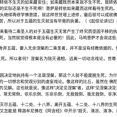
转依不生灭的如来藏安住；如来藏既然本来就不生不死，我转
的实际还是不生不死啊！菩萨是转依如来藏而这样看待生死的
头继续再修学佛菩提，就这样世世增上进修，最后就可以成就
苦，所以对于五蕴的生灭就没有毕竟的执著。（《起信论讲记》第
来看待二乘圣人的对于五蕴生灭无常产生了终究而坚固不移的
死，当然就觉得根本是没有必要的！因此，马鸣菩萨才会说这些二
想着舍弃五蕴，要入无余涅槃的二乘圣者，并不是没有经教依据的，
生死。所以者何？涅槃名为除灭诸相，远离一切动念戏论。世尊
固决定地执持有一个法是涅槃，那这个人就不能度脱生死，为
的一切想念和觉观分别的虚妄戏论。像这样的比丘，虽然在 佛
的见解。这也就是说，像这样“决定见涅槃”者，这样“见涅槃决定
、常无常倒，非乐乐倒、乐非乐倒，无我我倒、我无我倒，非净
灭尽五蕴、十二处、十八界，离开五蕴、十二处、十八界的生
又怎能是 释迦牟尼佛在《阿含经》中开示“寂灭、清凉、清净、