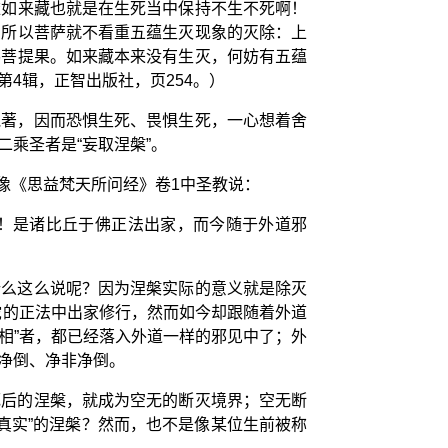
依如来藏也就是在生死当中保持不生不死啊！
。所以菩萨就不看重五蕴生灭现象的灭除：上
佛菩提果。如来藏本来没有生灭，何妨有五蕴
4辑，正智出版社，页254。）
执著，因而恐惧生死、畏惧生死，一心想着舍
乘圣者是“妄取涅槃”。
像《思益梵天所问经》卷1中圣教说：
！是诸比丘于佛正法出家，而今随于外道邪
什么这么说呢？因为涅槃实际的意义就是除灭
陀的正法中出家修行，然而如今却跟随着外道
相”者，都已经落入外道一样的邪见中了；外
净倒、净非净倒。
死后的涅槃，就成为空无的断灭境界；空无断
真实”的涅槃？然而，也不是像某位生前被称