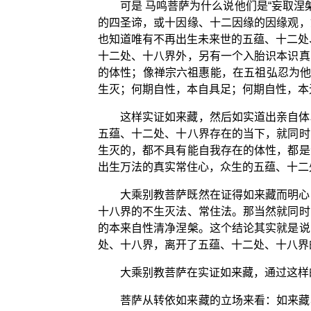
可是 马鸣菩萨为什么说他们是“妄取
的四圣谛，或十因缘、十二因缘的因缘观，
也知道唯有不再出生未来世的五蕴、十二处
十二处、十八界外，另有一个入胎识本识真
的体性；像禅宗六祖惠能，在五祖弘忍为他
生灭；何期自性，本自具足；何期自性，本
这样实证如来藏，然后如实道出亲自体
五蕴、十二处、十八界存在的当下，就同时
生灭的，都不具有能自我存在的体性，都是
出生万法的真实常住心，众生的五蕴、十二
大乘别教菩萨既然在证得如来藏而明心
十八界的不生灭法、常住法。那当然就同时
的本来自性清净涅槃。这个结论其实就是说
处、十八界，离开了五蕴、十二处、十八界
大乘别教菩萨在实证如来藏，通过这样
菩萨从转依如来藏的立场来看：如来藏