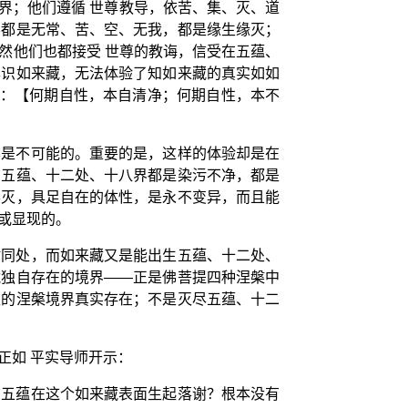
界；他们遵循 世尊教导，依苦、集、灭、道
界都是无常、苦、空、无我，都是缘生缘灭；
然他们也都接受 世尊的教诲，信受在五蕴、
本识如来藏，无法体验了知如来藏的真实如如
出：【何期自性，本自清净；何期自性，本不
本是不可能的。重要的是，这样的体验却是在
的五蕴、十二处、十八界都是染污不净，都是
不灭，具足自在的体性，是永不变异，而且能
或显现的。
时同处，而如来藏又是能出生五蕴、十二处、
藏独自存在的境界——正是佛菩提四种涅槃中
灭的涅槃境界真实存在；不是灭尽五蕴、十二
正如 平实导师开示：
的五蕴在这个如来藏表面生起落谢？根本没有