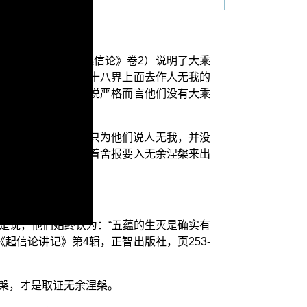
无我。】（《大乘起信论》卷2）说明了大乘
界的五蕴、十二处、十八界上面去作人无我的
如来藏的缘故，所以说严格而言他们没有大乘
是说由于 释迦世尊只为他们说人无我，并没
、畏惧生死，一心想着舍报要入无余涅槃来出
是说，他们始终认为：“五蕴的生灭是确实有
信论讲记》第4辑，正智出版社，页253-
槃，才是取证无余涅槃。