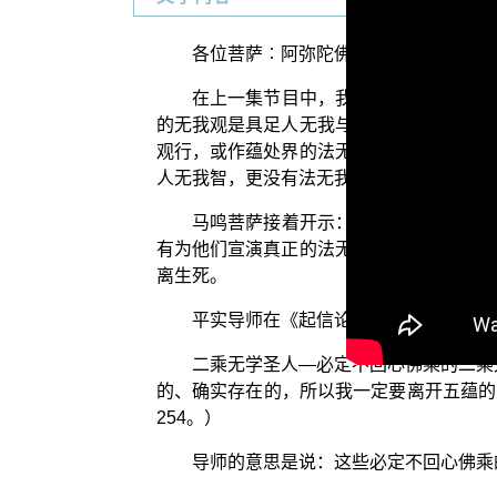
各位菩萨︰阿弥陀佛！
在上一集节目中，我们依 马鸣菩萨《
的无我观是具足人无我与法无我的现观，就
观行，或作蕴处界的法无我的粗相观行，本
人无我智，更没有法无我智。
马鸣菩萨接着开示：【彼人便于五蕴生
有为他们宣演真正的法无我；于是他们就对
离生死。
平实导师在《起信论讲记》中也开示：
二乘无学圣人—必定不回心佛乘的二乘
的、确实存在的，所以我一定要离开五蕴的
254。）
导师的意思是说：这些必定不回心佛乘