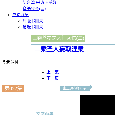
新台湾 采访正觉教
育基金会(二)
书籍介绍
局版书目录
结缘书目录
三乘菩提之入门起信(二)
二乘圣人妄取涅槃
背景资料
上一集
下一集
第022集
由正源老师开示
文字內容