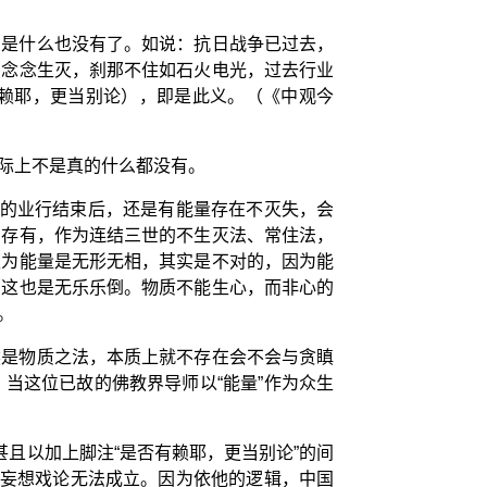
确是什么也没有了。如说：抗日战争已过去，
虽念念生灭，刹那不住如石火电光，过去行业
赖耶，更当别论），即是此义。（《中观今
际上不是真的什么都没有。
作的业行结束后，还是有能量存在不灭失，会
的存有，作为连结三世的不生灭法、常住法，
认为能量是无形无相，其实是不对的，因为能
那这也是无乐乐倒。物质不能生心，而非心的
。
然是物质之法，本质上就不存在会不会与贪瞋
当这位已故的佛教界导师以“能量”作为众生
且以加上脚注“是否有赖耶，更当别论”的间
的妄想戏论无法成立。因为依他的逻辑，中国