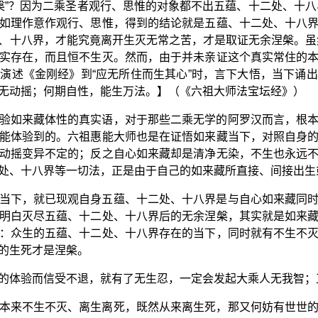
涅槃”？因为二乘圣者观行、思惟的对象都不出五蕴、十二处、十八
如理作意作观行、思惟，得到的结论就是五蕴、十二处、十八
、十八界，才能究竟离开生灭无常之苦，才是取证无余涅槃。虽
实存在，而且恒不生灭。然而，由于并未亲证这个真实常住的
演述《金刚经》到“应无所住而生其心”时，言下大悟，当下诵
无动摇；何期自性，能生万法。】（《六祖大师法宝坛经》）
验如来藏体性的真实语，对于那些二乘无学的阿罗汉而言，根
能体验到的。六祖惠能大师也是在证悟如来藏当下，对照自身
动摇变异不定的；反之自心如来藏却是清净无染，不生也永远
处、十八界等一切法，正是由于自己的如来藏所直接、间接出生
当下，就已现观自身五蕴、十二处、十八界是与自心如来藏同
明白灭尽五蕴、十二处、十八界后的无余涅槃，其实就是如来
：众生的五蕴、十二处、十八界存在的当下，同时就有不生不
的生死才是涅槃。
的体验而信受不退，就有了无生忍，一定会发起大乘人无我智；
本来不生不灭、离生离死，既然从来离生死，那又何妨有世世