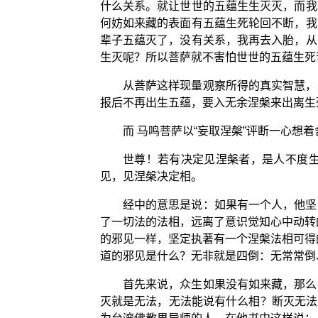
什么关系。就让世世的五蕴生生灭灭，而我
何妨如来藏的表面有五蕴生死轮回不断，我
辈子五蕴灭了，没有关系，我再去入胎，从
生灭呢？所以菩萨就不害怕世世的五蕴生死
从菩萨这样现量观察所得的真实智慧，
报后不再出生五蕴，要入无余涅槃来出离生
而 马鸣菩萨以“妄取涅槃”评断一心
世尊！若有决定见涅槃者，是人不度
见，见涅槃决定相。
经中的意思是说：如果有一个人，他坚
了一切法的法相，远离了意识觉知心中动转
的邪见一样，坚定执著有一个涅槃法相可得
道的邪见是什么？无非就是四倒：无常常倒
首先来说，众生如果没有如来藏，那么
灭就是无法，无法能说有什么相？断灭无法