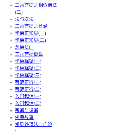
三乘菩提之相似佛法
(二)
法与次法
三乘菩提之意涵
学佛正知见(一)
学佛正知见(二)
念佛法门
三乘菩提概说
学佛释疑(一)
学佛释疑(二)
学佛释疑(三)
菩萨正行(一)
菩萨正行(二)
入门起信(一)
入门起信(二)
宗通与说通
佛典故事
常见外道法—广论