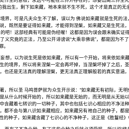
处作主的意根，永远不可能在三界外存在的，想要出离三界生
子的我出生，剩下如来藏，祂本来就不生不死，这个才是真正的无
境界，可是凡夫众生不了解，误以为 佛说如来藏就是生死的法
说，既然是要证得如来藏，才能得到涅槃，如来藏又是生死法
说的吧！这部经典有可能是伪经喔！这都是因为误会跟未确实证
了义究竟的正法，乃至公开诽谤说“大乘非佛说”，都是因为不
罪。
起妄想，以为说生死是依如来藏，所以有一个开始，将来依如来
生的境界，所以将来涅槃一定会再坏掉，当涅槃坏掉了之后，
，也还是无法真的理解涅槃，更无法真正理解般若的真实意涵
著，所以圣 马鸣菩萨就为众生开示说：“如来藏无有初际，无明
是从什么时候开始的，所以如来藏是无始的，而无明是从无始
中含藏着七转识的一切种子，其中也包括七识心相应的不净法
，都不会与第八识如来藏相应，如来藏另有祂自己的种子，都
性的种子，如来藏含藏了七识心的不净种子，这正是《胜鬘经》中