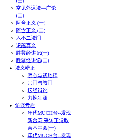
(一)
常见外道法—广论
(二)
阿含正义 (一)
阿含正义 (二)
入不二法门
识蕴真义
胜鬘经讲记(一)
胜鬘经讲记(二)
法义辨正
明心与初地释
宗门与教门
坛经辩讹
力挽狂澜
访谈专栏
年代MUCH台--发现
新台湾 采访正觉教
育基金会(一)
年代MUCH台--发现