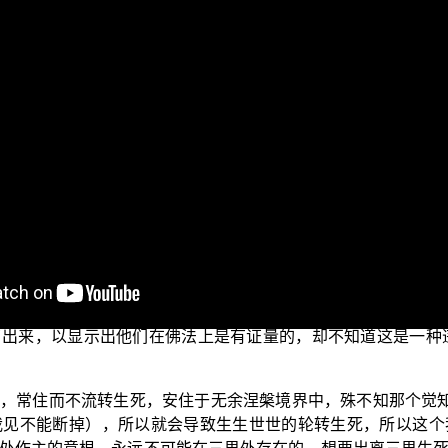
此先问候大家：少病少恼否？色身康泰否？道业精进否？
门起信”。在上一集中，圣 马鸣菩萨为我们举出了五种人我见。接
无始。】（《大乘起信论》卷2）这个就是说，为了除掉众生
开始的时候。
众生开始有如来藏，然后再因为如来藏而流转生死呢？”这是个
的；因为如来藏是自己本来就在，没有一个开始的时间，所以
如来藏的存在，所以有众生的生死流转，也正是依如来藏的存在，
，所以如来藏就是生死法，我若把如来藏灭了，当然就不会有
作是灭除生死流转，却是落入断见外道所说的断灭境中，这是因
出来，以显示出他们在佛法上是有证量的，却不知道这是一种
，常住而不流转生死，安住于无余涅槃境界中，殊不知那个觉知
我见不能断掉），所以就会导致生生世世的轮转生死，所以这个