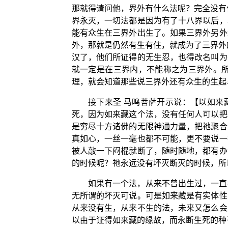
那就得请问他，界外有什么法呢？完全没有
界永灭，一切法都是因为有了十八界以后，
能有众生在三界外出生了。如果三界外另外
外，那就是仍然有生有住，就成为了三界外
汉了，他们所证得的无生忍，也得改名叫为
就一定是在三界内，不能称之为三界外。
理，就会知道那些说三界外还有众生的生起
接下来圣 马鸣菩萨开示说：【以如来
死，因为如来藏这个法，没有任何人可以把
是穷尽十方诸佛的无限神通力量，把祂聚合
真如心，一丝一毫也都不可能，更不要说一
被人敲一下闷棍就断了，随时随地，都有办
的时候呢？祂永远没有坏灭断灭的时候，所
如果有一个法，从来不曾出生过，一直
无所谓的坏灭可说。可是如来藏是有实体性
从来没有生，从来不生的法，未来又怎么会
以由于证得如来藏的缘故，而永断生死的种