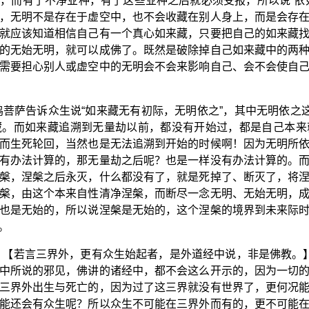
，而有了不净业种，有了这些业种之后就必须受报，所以说“依
，无明不是存在于虚空中，也不会收藏在别人身上，而是会存
就应该知道相信自己有一个真心如来藏，只要把自己的如来藏
的无始无明，就可以成佛了。既然是破除掉自己如来藏中的两
需要担心别人或虚空中的无明会不会来影响自己、会不会使自
鸣菩萨告诉众生说“如来藏无有初际，无明依之”，其中无明依之这
藏。而如来藏追溯到无量劫以前，都没有开始过，都是自己本来
而生死轮回，当然也是无法追溯到开始的时候啊！因为无明所
有办法计算的，那无量劫之后呢？也是一样没有办法计算的。
槃，涅槃之后永灭，什么都没有了，就是死掉了、断灭了，将
槃，由这个本来自性清净涅槃，而断尽一念无明、无始无明，
也是无始的，所以说涅槃是无始的，这个涅槃的境界到未来际
。
：【若言三界外，更有众生始起者，是外道经中说，非是佛教。
中所说的邪见，佛讲的诸经中，都不会这么开示的，因为一切
三界外出生与死亡的，因为过了这三界就没有世界了，更何况
能还会有众生呢？所以众生不可能在三界外而有的，更不可能