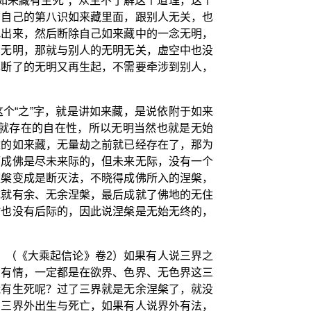
如来藏有生死”；众生不了解这个道理，这个
在自己的第八识如来藏里面，跟别人无关，也
找出来，然后断除自己如来藏中的一念无明，
种无明，那就与别人的无明无关，虚空中也没
己断了的无明又再生起，不需要牵涉到别人，
个“之”字，就是讲如来藏，是说依附于如来
就存在的自在性，所以无明当然也就是无始
依的如来藏，无量劫之前就已经存在了，那为
而成佛是尽未来际的，但未来无际，没有一个
涅槃变成是断灭法，不晓得成佛所入的涅槃，
成就有余、无余涅槃，最后成就了佛地的无住
时也没有后际的，因此说涅槃是无始无终的，
】（《大乘起信论》卷2）如果有人说三界之
的有情，一定都是在欲界、色界、无色界这三
能有生死呢？过了三界就是无余涅槃了，就没
在三界外出生与死亡，如果有人说界外有法，