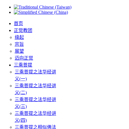
首页
正觉教团
缘起
宗旨
展望
迈向正觉
三乘菩提
三乘菩提之法华经讲
义(一)
三乘菩提之法华经讲
义(二)
三乘菩提之法华经讲
义(三)
三乘菩提之法华经讲
义(四)
三乘菩提之相似佛法