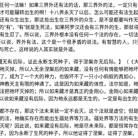
任何一法嘛！如果三界外还有法的话，那三界外的法，一定只有
才可能辗转出生的啊！十八界永灭了以后，怎么可能还有法生
还有众生出生，那这些出生在三界外的众生，是不是都要叫作
的“有”，“有”就是生死法，如果阿罗汉还会有三界外的生，那就
有生忍了。所以说，三界外根本没有任何一个法的存在，一切
所以说，界外有法，这个是一个很矛盾的说法。有智慧的人，只
与死亡，这样说的人其实就是外道。
藏无有后际，证此永断生死种子，得于涅槃亦无后际。】（《
祂灭掉，所以入无余涅槃后的如来藏，没有任何有情能够把祂
了，成为了一个大的神力，也毁坏不了一只小小蚂蚁的真如心
神教天主有限的神通了。这是因为如来藏的体性，法尔如是，
法把祂坏灭掉的；所以如来藏才是真正的金刚心，金刚心如来
以说如来藏没有后际，因为祂永远都是无生的，一定是有出生的
都不存在，那这个法未来就一定不会灭，这个法就是虚空；但
的法，祂确实存在而能出生蕴处界等万法。蕴处界等万法的有
灭呢？因此说，如来藏没有后际，祂是尽未来际，都是恒常存
子，因为永断了生死的种子，所以他证得了涅槃，证得了涅槃，