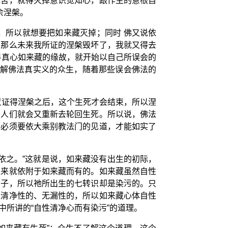
死苦，就得灭掉意识觉知心，跟作主的意根自
余涅槃。
，所以就想要把如来藏灭掉；同时 佛又说依
，那么未来我所证的涅槃毁坏了，我就又得去
得真心如来藏的缘故，就开始以自己所误会的
了解佛法真实义的众生，随着那些误会佛法的
藏证得涅槃之后，这个生死才会结束，所以涅
圣人们就会又重新去轮回生死。所以说，佛法
，必须要依大乘别教法门的见道，才能如实了
依之。”这就是说，如来藏没有出生的初际，
以来就依附于如来藏而有的。如来藏虽然自性
种子，所以祂所出生的七转识却是染污的。只
是清净性的、无漏性的，所以如来藏心体自性
所讲的“自性清净心而有染污”的道理。