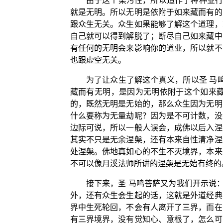
由于这个染污性，所以造作了种种业行
就是无明。所以无明是依附于如来藏而有的
跟众生无关。众生如果能够了解这个道理，
自己就可以得到解脱了；断尽自己如来藏中
有任何的无明会来影响你的道业，所以就不
也跟虚空无关。
为了让众生了解这个真义，所以圣 马
藏而有无明，是因为无明依附于这个如来
的，既然无明是无始的，那么众生因为无明
什么要称为无量劫呢？因为是不可计数，没
边际可说，所以一般人误会，成佛以后入涅
其实不只是无余涅槃，还有本来自性清净涅
处涅槃。佛地真如心的不生不灭境界，本来
不可以像月溪法师所讲的涅槃是无始有终的
接下来，圣 马鸣菩萨又为我们开示说
外，还有众生会生起的话，这就是外道经典
界中生死轮回，不会有人离开了三界，而在
有三界境界，没有觉知心、意根了，怎么可