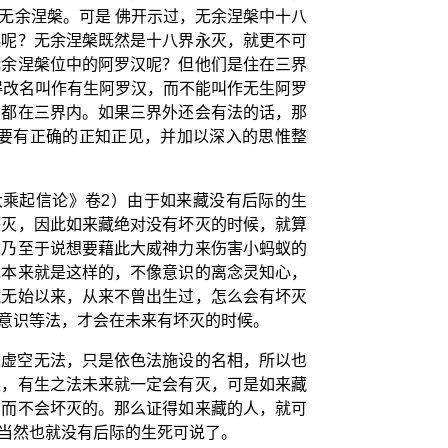
无余涅槃。可是 佛开示过，无余涅槃中十八
起呢？无余涅槃既然是十八界永灭，就更不可
无余涅槃位中的阿罗汉呢？但他们是住在三界
得改名叫作有生阿罗汉，而不能叫作无生阿罗
法都在三界内。如果三界外还会有法的话，那
要有正确的正知正见，并加以深入的思惟整
大乘起信论》卷2）由于如来藏没有后际的生
坏灭，因此如来藏绝对没有坏灭的时候，就算
，乃至于说想要藉此大威神力来伤害小蚂蚁的
祂本来就是这样的，不像意识的离念灵知心，
藏无始以来，从来不曾出生过，怎么会有坏灭
意识等法，才会在未来有坏灭的时候。
是虚空无法，只是依色法施设的名相，所以也
生，有生之法未来就一定会有灭，可是如来藏
在而不会坏灭的。那么证得如来藏的人，就可
当然也就没有后际的生死可说了。