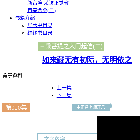
新台湾 采访正觉教
育基金会(二)
书籍介绍
局版书目录
结缘书目录
三乘菩提之入门起信(二)
如来藏无有初际，无明依之
背景资料
上一集
下一集
第020集
由正昌老师开示
文字內容