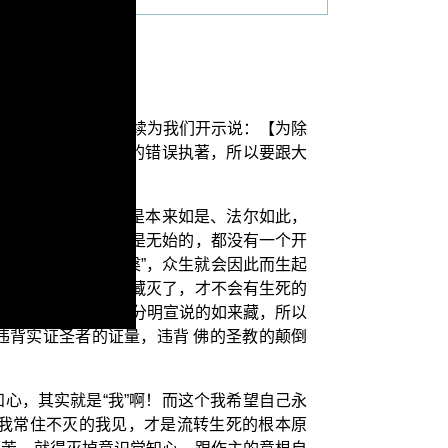
下来圣 马鸣菩萨继续为我们开示说：【为除
在这五种人我见上面的错误执著，所以要跟大
无解的题目，因为这是本来如是、法尔如此，
众生的生死，当然也是无始的，都没有一个开
所以圣人们证得涅槃”，众生就会因此而生起
生死了。这类说如来藏灭了，才不会有生死的
为他们证不得 佛很分明宣说的如来藏，所以
违背实证圣者的证量，违背 佛的圣教的颠倒
心，其实就是“我”啊！而这个我希望自己永
我常住不灭的我见，才是流转生死的根本原