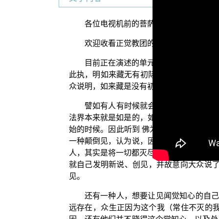
各位电视机前的菩萨们：阿弥陀佛！
欢迎收看正觉教团的电视弘法节目。在
目前正在演述的单元是“三乘菩提之入
此执，明如来藏无有初际，无明依之，生死
众说明，如来藏是没有初际的，祂没有一个
譬如有人有时候就会想说：“什么时候
法界本来就是如是的，如来藏本来就是无始
始的时候。因此听到 佛为大众开示说“依
一种颠倒见，认为说，因为如来藏才有生死
人，其实是将一切都灭尽后的空无境界，当
就自己发明新说、创见，并故意向大众说了
见。
还有一种人，想要让见闻觉知心的自己
远存在，众生正因为这个我（常住不灭的