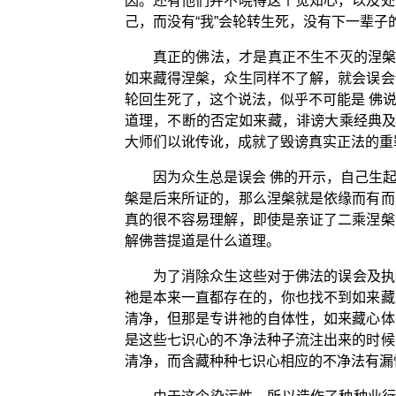
因。还有他们并不晓得这个觉知心，以及处
己，而没有“我”会轮转生死，没有下一辈
真正的佛法，才是真正不生不灭的涅槃
如来藏得涅槃，众生同样不了解，就会误会
轮回生死了，这个说法，似乎不可能是 佛
道理，不断的否定如来藏，诽谤大乘经典及
大师们以讹传讹，成就了毁谤真实正法的重
因为众生总是误会 佛的开示，自己生
槃是后来所证的，那么涅槃就是依缘而有而
真的很不容易理解，即使是亲证了二乘涅槃
解佛菩提道是什么道理。
为了消除众生这些对于佛法的误会及执
祂是本来一直都存在的，你也找不到如来藏
清净，但那是专讲祂的自体性，如来藏心体
是这些七识心的不净法种子流注出来的时候
清净，而含藏种种七识心相应的不净法有漏