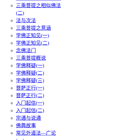
三乘菩提之相似佛法
(二)
法与次法
三乘菩提之意涵
学佛正知见(一)
学佛正知见(二)
念佛法门
三乘菩提概说
学佛释疑(一)
学佛释疑(二)
学佛释疑(三)
菩萨正行(一)
菩萨正行(二)
入门起信(一)
入门起信(二)
宗通与说通
佛典故事
常见外道法—广论