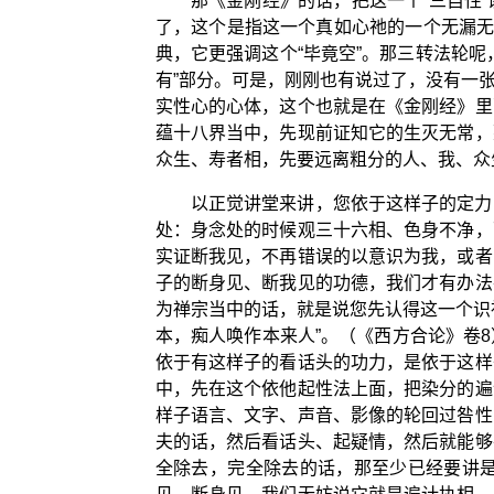
那《金刚经》的话，把这一个“三自性
了，这个是指这一个真如心祂的一个无漏无
典，它更强调这个“毕竟空”。那三转法轮
有”部分。可是，刚刚也有说过了，没有一
实性心的心体，这个也就是在《金刚经》里
蕴十八界当中，先现前证知它的生灭无常，
众生、寿者相，先要远离粗分的人、我、众
以正觉讲堂来讲，您依于这样子的定力
处：身念处的时候观三十六相、色身不净，
实证断我见，不再错误的以意识为我，或者
子的断身见、断我见的功德，我们才有办法
为禅宗当中的话，就是说您先认得这一个识
本，痴人唤作本来人”。（《西方合论》卷
依于有这样子的看话头的功力，是依于这样
中，先在这个依他起性法上面，把染分的遍
样子语言、文字、声音、影像的轮回过咎性
夫的话，然后看话头、起疑情，然后就能够
全除去，完全除去的话，那至少已经要讲