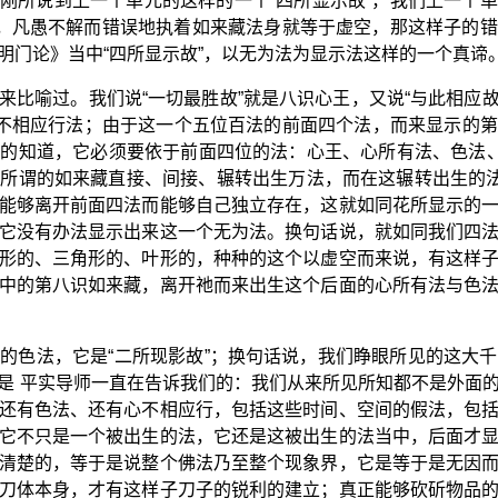
刚所说到上一个单元的这样的一个“四所显示故”，我们上一个
中，凡愚不解而错误地执着如来藏法身就等于虚空，那这样子的
明门论》当中“四所显示故”，以无为法为显示法这样的一个真谛
比喻过。我们说“一切最胜故”就是八识心王，又说“与此相应故
心不相应行法；由于这一个五位百法的前面四个法，而来显示的
的知道，它必须要依于前面四位的法：心王、心所有法、色法、
所谓的如来藏直接、间接、辗转出生万法，而在这辗转出生的法
能够离开前面四法而能够自己独立存在，这就如同花所显示的
它没有办法显示出来这一个无为法。换句话说，就如同我们四
形的、三角形的、叶形的，种种的这个以虚空而来说，有这样
中的第八识如来藏，离开祂而来出生这个后面的心所有法与色
的色法，它是“二所现影故”；换句话说，我们睁眼所见的这大
是 平实导师一直在告诉我们的：我们从来所见所知都不是外面
还有色法、还有心不相应行，包括这些时间、空间的假法，包
它不只是一个被出生的法，它还是这被出生的法当中，后面才
清楚的，等于是说整个佛法乃至整个现象界，它是等于是无因
刀体本身，才有这样子刀子的锐利的建立；真正能够砍斫物品