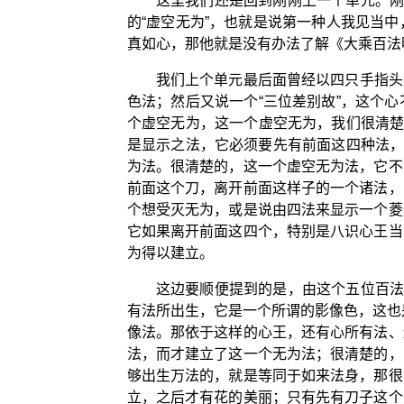
这里我们还是回到刚刚上一个单元。刚
的“虚空无为”，也就是说第一种人我见当
真如心，那他就是没有办法了解《大乘百法
我们上个单元最后面曾经以四只手指头来
色法；然后又说一个“三位差别故”，这个
个虚空无为，这一个虚空无为，我们很清楚
是显示之法，它必须要先有前面这四种法，
为法。很清楚的，这一个虚空无为法，它不
前面这个刀，离开前面这样子的一个诸法，
个想受灭无为，或是说由四法来显示一个菱
它如果离开前面这四个，特别是八识心王当
为得以建立。
这边要顺便提到的是，由这个五位百法
有法所出生，它是一个所谓的影像色，这也
像法。那依于这样的心王，还有心所有法、
法，而才建立了这一个无为法；很清楚的，
够出生万法的，就是等同于如来法身，那很
立，之后才有花的美丽；只有先有刀子这个