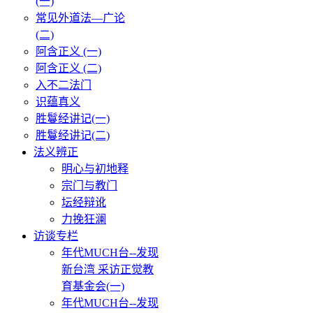
(一)
常见外道法—广论
(二)
阿含正义 (一)
阿含正义 (二)
入不二法门
识蕴真义
胜鬘经讲记(一)
胜鬘经讲记(二)
法义辨正
明心与初地释
宗门与教门
坛经辩讹
力挽狂澜
访谈专栏
年代MUCH台--发现
新台湾 采访正觉教
育基金会(一)
年代MUCH台--发现