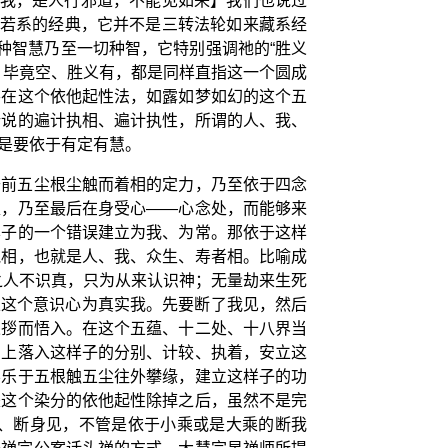
求我，是人行邪道，不能见如来】我们也说过
般若系的经典，它并不是三转法轮如来藏系经
种智慧乃至一切种智，它特别强调祂的“胜义
，毕竟空、胜义有，都是同样直指这一个圆成
要在这个依他起性法，如露如梦如幻的这个五
所说的遍计执相、遍计执性，所谓的人、我、
是要依于有定有慧。
开前五尘根尘触而着相的定力，乃至依于四念
处，乃至最后在身受心——心念处，而能够来
样子的一个错误建立为我、为常。那依于这样
执相，也就是人、我、众生、寿者相。比喻成
之人不识真，只为从来认识神；无量劫来生死
以这个意识心为真实我。先要断了我见，然后
逼拶而悟入。在这个五蕴、十二处、十八界当
马上落入这样子的分别、计较、执着，安立这
不乐于五根触五尘往外攀缘，建立这样子的功
是这个染分的依他起性除掉之后，虽然不是完
、断身见，不管是依于小乘或是大乘的断我