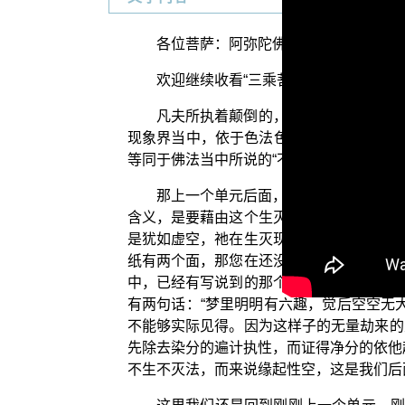
各位菩萨：阿弥陀佛！
欢迎继续收看“三乘菩提之入门起信”系
凡夫所执着颠倒的，建立这个五种人我
现象界当中，依于色法色相，这个有色法、
等同于佛法当中所说的“不生不灭法能够出
那上一个单元后面，我们引用《大乘百
含义，是要藉由这个生灭现象界当中，我们
是犹如虚空，祂在生灭现象界当中，五蕴、
纸有两个面，那您在还没有断我见，乃至还
中，已经有写说到的那个证悟开悟的永嘉玄
有两句话：“梦里明明有六趣，觉后空空无
不能够实际见得。因为这样子的无量劫来的
先除去染分的遍计执性，而证得净分的依他
不生不灭法，而来说缘起性空，这是我们后