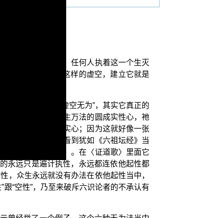
道；不管是佛门内外，任何人执着这一个生灭
样建立的色边色，以这样的虚空，建立它就是
无为，其中一个“虚空无为”，其实它真正的
来藏第八识，能够出生万法的圆成实性心，祂
着，找不到这一个真实心；因为这就好像一张
象界当中，您都只能看到犹如《六祖坛经》当
写作了一个〈证道歌〉。在〈证道歌〉里面它
到的永远只是遍计执性，永远都连依他起性都
体性，众生永远就没有办法在依他起性当中，
跟“空性”，乃至来破斥六识论者的不承认有