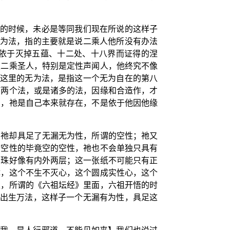
为的时候，未必是等同我们现在所说的这样子
无为法，指的主要就是说二乘人他所没有办法
依于灭掉五蕴、十二处、十八界而证得的涅
上二乘圣人，特别是定性声闻人，他终究不像
”这里的无为法，是指这一个无为自在的第八
何两个法，或是诸多的法，因缘和合造作，才
在，祂是自己本来就存在，不是依于他因他缘
，祂却具足了无漏无为性，所谓的空性；祂又
于空性的毕竟空的空性，祂也不会单独只具有
宝珠好像有内外两层；这一张纸不可能只有正
体，这个不生不灭心，这个圆成实性心，这个
性，所谓的《六祖坛经》里面，六祖开悟的时
够出生万法，这样子一个无漏有为性，具足这