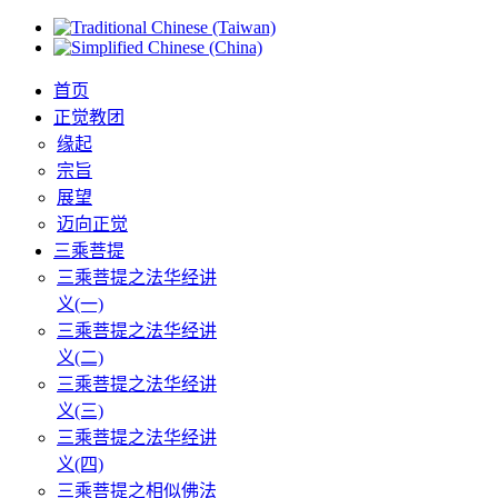
首页
正觉教团
缘起
宗旨
展望
迈向正觉
三乘菩提
三乘菩提之法华经讲
义(一)
三乘菩提之法华经讲
义(二)
三乘菩提之法华经讲
义(三)
三乘菩提之法华经讲
义(四)
三乘菩提之相似佛法