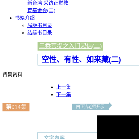
新台湾 采访正觉教
育基金会(二)
书籍介绍
局版书目录
结缘书目录
三乘菩提之入门起信(二)
空性、有性、如来藏(二)
背景资料
上一集
下一集
第014集
由正洁老师开示
文字內容