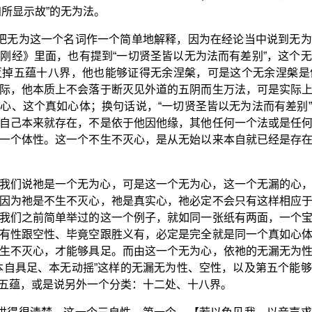
所显示故”的无为法。
便把无为这一个名词作一个简单地解释，因为在经论当中说到无
刚经》里面，也有提到“一切贤圣皆以无为法而有差别”，这个
灭掉五蕴十八界，他也能够证得无余涅槃，可是这个无余涅槃是
际，他本质上不会落于断灭见外道的五阴而生万法，可是实际
心、这个真如心体；换句话说，“一切贤圣皆以无为法而有差别
自己本来就存在，不是依于他因他缘，其他任何一个法或是任
一个体性。这一个不生不灭心，是从无始以来本自就已经是存
我们说祂是一个无为心，可是这一个无为心，这一个无漏的心
因为祂是不生不灭心，祂是真实心，祂必定不会只有这样相应
我们之前简单举过的这一个例子，就如同一张纸有两面，一个
有性跟空性、毕竟空跟胜义有，必定是完全就是同一个真如心
生不灭心，才能够具足。而由这一个无为心，依祂的无漏无为
本自具足、本无动摇”这样的无漏无为性、空性，以及第五个能
五蕴，或是说另外一个分类：十二处、十八界。