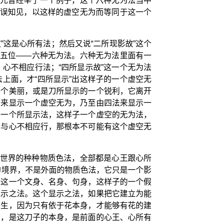
单元曾经举了一个例子，这个六种无为法当中
错误知见，以这样的虚空无为而等同于这一个
。
”这是心所有法；然后又说“二所现影故”这个
第五位——六种无为法。六种无为法里面有一
心不相应行法；“四所显示故”这一个无为法
上面，才“四所显示”出这样子的一个虚空无
一个美丽，或是刀所显示的一个锐利，它离开
法来显示一个虚空无为，乃至由四法来显示一
子一个所显示法，这样子一个虚空的无为法，
法与心不相应行，那根本不可能有这个虚空无
千世界的种种物质色法，全部都是心王跟心所
的境界，不是外面的物质色法，它只是一个影
括这一个文身、名身、句身，这样子的一个假
显示之法。这个显示之法，如果把它建立为能
而生，因为只有依于花本身，才能够有花的建
的，是这刀子的本身，是前面的心王、心所有