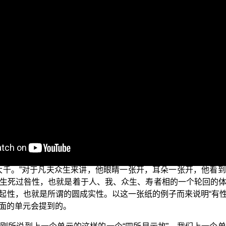
列。延续上一个单元，我们就继续来演说一下“五种人我见”。
见，当中的第一种，第一种的话，其实就是一种所谓的虚空外
有色相而建立的，之后才来一个所谓的“牛有角、兔无角”，这
生万法”，这样子的见解都是属于外道见。
法明门论》五位百法最后一法：“四所显示故”的无为法，包括六种
所能够看到的这一个虚空，而来引喻这一个真如心。这一个如
十二处、十八界，一一法、一一蕴、一一处当中，您都遍寻不
没有明心之前，您所能够看到的都只是一张纸，在这个生灭现
觉大师，他在开悟之后蒙六祖印证，他回到他弘法的地方，他
大千。”对于凡夫众生来讲，他眼睛一张开，耳朵一张开，他看
生死过咎性，也就是着于人、我、众生、寿者相的一个轮回的
起性，也就是所谓的圆成实性。以这一张纸的例子而来说明“有性”
面的单元会提到的。