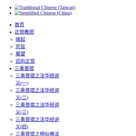
首页
正觉教团
缘起
宗旨
展望
迈向正觉
三乘菩提
三乘菩提之法华经讲
义(一)
三乘菩提之法华经讲
义(二)
三乘菩提之法华经讲
义(三)
三乘菩提之法华经讲
义(四)
三乘菩提之相似佛法