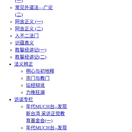
(一)
常见外道法—广论
(二)
阿含正义 (一)
阿含正义 (二)
入不二法门
识蕴真义
胜鬘经讲记(一)
胜鬘经讲记(二)
法义辨正
明心与初地释
宗门与教门
坛经辩讹
力挽狂澜
访谈专栏
年代MUCH台--发现
新台湾 采访正觉教
育基金会(一)
年代MUCH台--发现