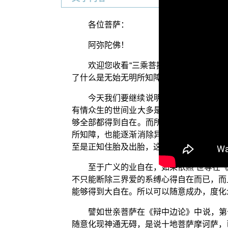
各位菩萨：
阿弥陀佛！
欢迎您收看“三乘菩提之入门起信”第
了什么是无始无明所知障。
今天我们要继续说明，所知障会障碍世
有情众生的世间业大多是不得自在的，有的
够全部都得到自在。而所谓菩萨的业自在，
所知障，也能逐渐消除异生凡夫随业力流转
至是正知住胎及出胎，这就是菩萨所得到的
至于广义的业自在，如果依照 世尊在
不只能断除三界爱的系缚心得自在而已，而
能够得到大自在。所以可以随意成办，度化
譬如世亲菩萨在《辩中边论》中说，第
随意化现神通无碍，是说十地菩萨摩诃萨，