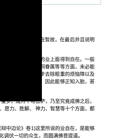
知障，能障世间业自在智故，在最后并且说明
间当中，能够于种种的业上面得到自在。一般
但是在色身或者是世间眷属等等方面，未必能
相如来藏，在悟后逐步去除粗重的烦恼障以及
候，能够发起意生身，因此能够正知入胎，甚
罗蜜多，成为十地菩萨，乃至究竟成佛之后，
、愿力、胜解、 神力、智慧等十个方面，都
辩中边论》卷1)这里所说的业自在，是能够
化调伏一切的众生，而圆满佛菩提道。