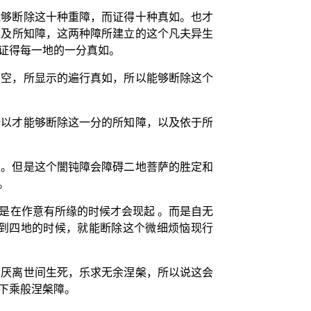
能够断除这十种重障，而证得十种真如。也才
以及所知障，这两种障所建立的这个凡夫异生
证得每一地的一分真如。
种空，所显示的遍行真如，所以能够断除这个
所以才能够断除这一分的所知障，以及依于所
发。但是这个闇钝障会障碍二地菩萨的胜定和
。
是在作意有所缘的时候才会现起 。而是自无
到四地的时候，就能断除这个微细烦恼现行
，厌离世间生死，乐求无余涅槃，所以说这会
下乘般涅槃障。