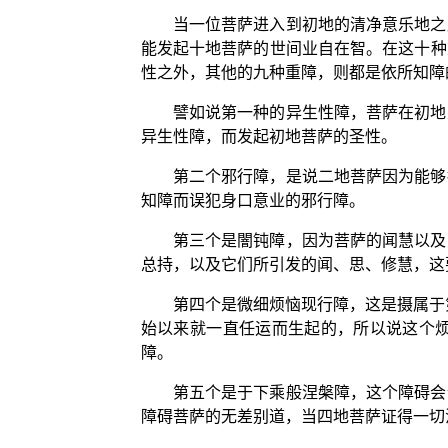
当一位菩萨进入到初地的清净意乐地之
能发起十地菩萨的世间业自在智。在这十种
性之外，其他的九种重障，则都是依所知障
譬如说第一种的异生性障，菩萨在初地
异生性障，而发起初地菩萨的圣性。
第二个邪行障，是说二地菩萨因为能够
知障而误犯身口意业的邪行障。
第三个是闇钝障，因为菩萨的闻慧以及
总持，以及它们所引发的闻、思、修慧，这
第四个是微细烦恼现行障，这是摄属于
始以来就一直任运而生起的，所以说这个
障。
第五个是于下乘般涅槃障，这个障碍会
障碍菩萨的无差别道，当四地菩萨证得一切