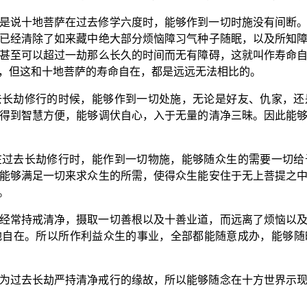
是说十地菩萨在过去修学六度时，能够作到一切时施没有间断
已经清除了如来藏中绝大部分烦恼障习气种子随眠，以及所知
甚至可以超过一劫那么长久的时间而无有障碍，这就叫作寿命
，但这和十地菩萨的寿命自在，都是远远无法相比的。
去长劫修行的时候，能够作到一切处施，无论是好友、仇家，还
得到智慧方便，能够调伏自心，入于无量的清净三昧。因此能
在过去长劫修行时，能作到一切物施，能够随众生的需要一切给
能够满足一切来求众生的所需，使得众生能安住于无上菩提之
。
经常持戒清净，摄取一切善根以及十善业道，而远离了烦恼以
地自在。所以所作利益众生的事业，全部都能随意成办，能够随
为过去长劫严持清净戒行的缘故，所以能够随念在十方世界示