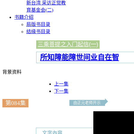
新台湾 采访正觉教
育基金会(二)
书籍介绍
局版书目录
结缘书目录
三乘菩提之入门起信(一)
所知障能障世间业自在智
背景资料
上一集
下一集
第084集
由正元老师开示
文字內容