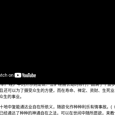
84集。在上一集当中，我们谈到了马鸣菩萨所开示的无明者是所
间业自在智的道理。所谓的业自在，简单来说，就是在三界世
人即使已经有了百亿千亿的财富，看起来在财富上是很自在，
以狭义来说，三贤位菩萨不但能断除我见，甚至能亲证诸法实
生死的状态，而在生死业上得到自在。到了三地乃至五地的时
业自在。
《华严经》中的开示则是说：菩萨经由长劫的修行，圆满了十波
且还可以为了摄受众生的方便，而在寿命、禅定、资财、生死业
众生的事业。
十地中复能通达业自在所依义，随欲化作种种利乐有情事故。(《
已经通达了种种的神通自在之法，可以在世间中随所愿欲，来教