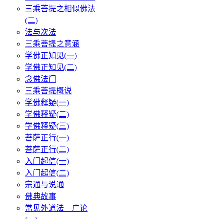
三乘菩提之相似佛法
(二)
法与次法
三乘菩提之意涵
学佛正知见(一)
学佛正知见(二)
念佛法门
三乘菩提概说
学佛释疑(一)
学佛释疑(二)
学佛释疑(三)
菩萨正行(一)
菩萨正行(二)
入门起信(一)
入门起信(二)
宗通与说通
佛典故事
常见外道法—广论