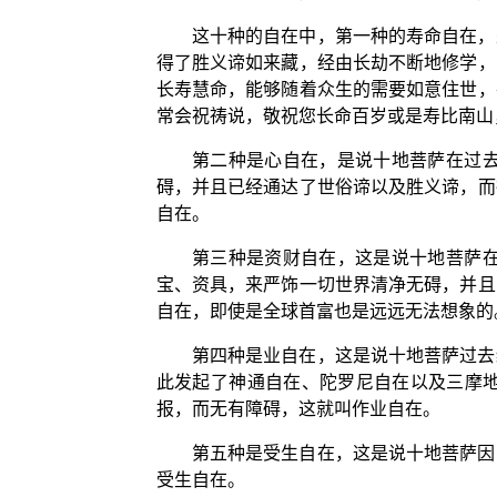
这十种的自在中，第一种的寿命自在，
得了胜义谛如来藏，经由长劫不断地修学，
长寿慧命，能够随着众生的需要如意住世，
常会祝祷说，敬祝您长命百岁或是寿比南山
第二种是心自在，是说十地菩萨在过
碍，并且已经通达了世俗谛以及胜义谛，而
自在。
第三种是资财自在，这是说十地菩萨
宝、资具，来严饰一切世界清净无碍，并且
自在，即使是全球首富也是远远无法想象的
第四种是业自在，这是说十地菩萨过去
此发起了神通自在、陀罗尼自在以及三摩
报，而无有障碍，这就叫作业自在。
第五种是受生自在，这是说十地菩萨因
受生自在。