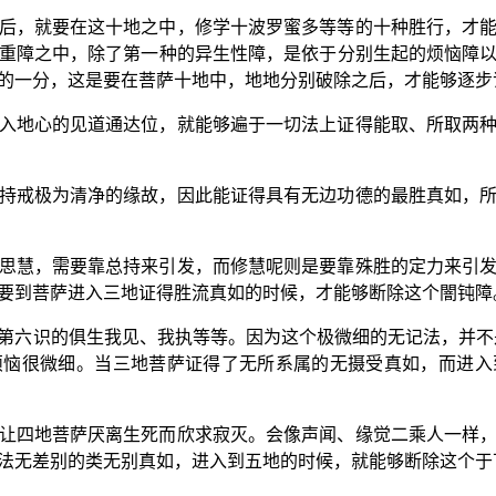
后，就要在这十地之中，修学十波罗蜜多等等的十种胜行，才
重障之中，除了第一种的异生性障，是依于分别生起的烦恼障
的一分，这是要在菩萨十地中，地地分别破除之后，才能够逐步
入地心的见道通达位，就能够遍于一切法上证得能取、所取两
持戒极为清净的缘故，因此能证得具有无边功德的最胜真如，
思慧，需要靠总持来引发，而修慧呢则是要靠殊胜的定力来引
要到菩萨进入三地证得胜流真如的时候，才能够断除这个闇钝障
第六识的俱生我见、我执等等。因为这个极微细的无记法，并不
烦恼很微细。当三地菩萨证得了无所系属的无摄受真如，而进入
让四地菩萨厌离生死而欣求寂灭。会像声闻、缘觉二乘人一样
法无差别的类无别真如，进入到五地的时候，就能够断除这个于