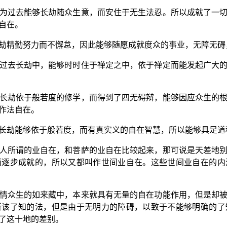
为过去能够长劫随众生意，而安住于无生法忍。所以成就了一
自在。
劫精勤努力而不懈怠，因此能够随愿成就度众的事业，无障无碍
过去长劫中，能够时时住于禅定之中，依于禅定而能发起广大
长劫依于般若度的修学，而得到了四无碍辩，能够因应众生的
作法自在。
长劫能够依于般若度，而有真实义的自在智慧，所以能够具足道
人所谓的业自在，和菩萨的业自在比较起来，那可说是天差地
而逐步成就的，所以又都叫作世间业自在。这些世间业自在的内
情众生的如来藏中，本来就具有无量的自在功能作用，但是却
所该了知的法，但是由于无明力的障碍，以致于不能够明确的了
了这十地的差别。