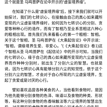
这个就是圣 马鸣菩萨在论中开示的“虚妄境界缘”。
在知道了什么是“虚妄境界缘”后，接下来我们就可以开
始探讨，我们的七转识心，在接触由自己的真心如来藏所
变现的六尘虚妄境界缘时，如何因为七转识心的分别、贪
爱等种种心行的造作，而有了智相乃至业系苦相这六种心
的粗相出现。首先我们先来看看心的第一个粗相：智相。
关于这个智相，圣 马鸣菩萨在《大乘起信论》中开示说：
“智相，谓缘境界生爱、非爱心。”(《大乘起信论》卷1)这
个智相从圣 马鸣菩萨在《起信论》中的开示可知，当我们
的七转识心，缘于自己的真心如来藏所变现的六尘虚妄境
界而作种种分别时，就出生了分别六尘的智慧。也就是
说，因为七转识心具有能够分别六尘的知觉性，依于这个
分别六尘的智慧，才会对于自心所现的六尘虚妄境界，生
起了贪爱或是讨厌的心行。
譬如喜欢品尝各种美食的人，当他看到食物时，是因
为他先能够分别食物的色泽、味道以及食物的种类、形状
等，有这种分别食物的色香味触法等六尘境界的智慧出生