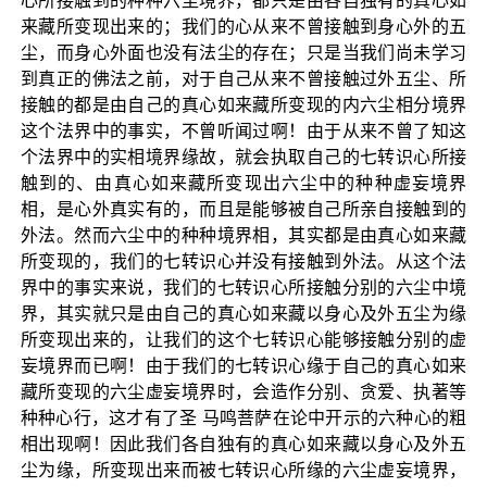
心所接触到的种种六尘境界，都只是由各自独有的真心如
来藏所变现出来的；我们的心从来不曾接触到身心外的五
尘，而身心外面也没有法尘的存在；只是当我们尚未学习
到真正的佛法之前，对于自己从来不曾接触过外五尘、所
接触的都是由自己的真心如来藏所变现的内六尘相分境界
这个法界中的事实，不曾听闻过啊！由于从来不曾了知这
个法界中的实相境界缘故，就会执取自己的七转识心所接
触到的、由真心如来藏所变现出六尘中的种种虚妄境界
相，是心外真实有的，而且是能够被自己所亲自接触到的
外法。然而六尘中的种种境界相，其实都是由真心如来藏
所变现的，我们的七转识心并没有接触到外法。从这个法
界中的事实来说，我们的七转识心所接触分别的六尘中境
界，其实就只是由自己的真心如来藏以身心及外五尘为缘
所变现出来的，让我们的这个七转识心能够接触分别的虚
妄境界而已啊！由于我们的七转识心缘于自己的真心如来
藏所变现的六尘虚妄境界时，会造作分别、贪爱、执著等
种种心行，这才有了圣 马鸣菩萨在论中开示的六种心的粗
相出现啊！因此我们各自独有的真心如来藏以身心及外五
尘为缘，所变现出来而被七转识心所缘的六尘虚妄境界，