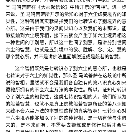
妄境界的知觉性，才会有喜欢或讨厌的心行生起。这就是
圣 马鸣菩萨在《大乘起信论》中所开示的“智相”。进一步
来说，圣 马鸣菩萨所开示的觉知心对于六尘虚妄境界的知
觉性，这种智相其实就是指我们的七转识心了别境界的慧
心所。这是由于我们的见闻觉知心以及我们的末那识，能
够接触到六尘境界相，接下去就会产生了知六尘境界相这
一种世间的了别慧，所以这个世间了别慧，是讲分别世间
六尘的智慧，也就是五别境中的欲、胜解、念、定、慧的
那个慧心所，并不是讲佛法里面解脱道或是般若的智慧。
这个智相既然是七转识心了别六尘的慧心所，也就是
七转识对于六尘的知觉性，那么圣 马鸣菩萨在这段论中所
说的智相，显然就不会是我们各自独有的第八识真心如来
藏衪所拥有的不会六尘万法的本觉性。所以，证知七转识
心了别六尘的知觉性，这类七转识智相的人，他们所认为
的般若智慧，也就不是真正佛教般若智慧所证的第八识如
来藏不会六尘万法的本觉性这样的真实智啊！七转识心对
于六尘境界能够加以了别的这种智相，是一切有情与生俱
来的，是本来而有，不需要去锻炼或是修行以后才会生