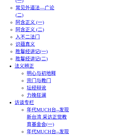
(一)
常见外道法—广论
(二)
阿含正义 (一)
阿含正义 (二)
入不二法门
识蕴真义
胜鬘经讲记(一)
胜鬘经讲记(二)
法义辨正
明心与初地释
宗门与教门
坛经辩讹
力挽狂澜
访谈专栏
年代MUCH台--发现
新台湾 采访正觉教
育基金会(一)
年代MUCH台--发现