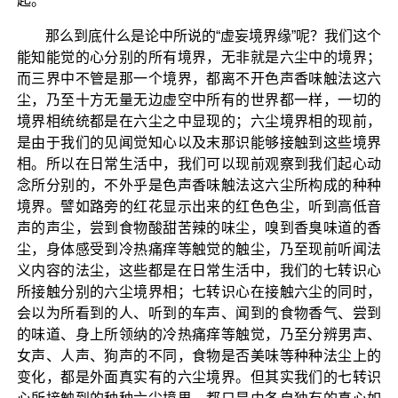
起。
那么到底什么是论中所说的“虚妄境界缘”呢？我们这个
能知能觉的心分别的所有境界，无非就是六尘中的境界；
而三界中不管是那一个境界，都离不开色声香味触法这六
尘，乃至十方无量无边虚空中所有的世界都一样，一切的
境界相统统都是在六尘之中显现的；六尘境界相的现前，
是由于我们的见闻觉知心以及末那识能够接触到这些境界
相。所以在日常生活中，我们可以现前观察到我们起心动
念所分别的，不外乎是色声香味触法这六尘所构成的种种
境界。譬如路旁的红花显示出来的红色色尘，听到高低音
声的声尘，尝到食物酸甜苦辣的味尘，嗅到香臭味道的香
尘，身体感受到冷热痛痒等触觉的触尘，乃至现前听闻法
义内容的法尘，这些都是在日常生活中，我们的七转识心
所接触分别的六尘境界相；七转识心在接触六尘的同时，
会以为所看到的人、听到的车声、闻到的食物香气、尝到
的味道、身上所领纳的冷热痛痒等触觉，乃至分辨男声、
女声、人声、狗声的不同，食物是否美味等种种法尘上的
变化，都是外面真实有的六尘境界。但其实我们的七转识