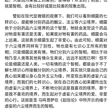
起，只是因为果报上的差别，使得各个众生的了别慧，也
就是智相，会有比较好或是比较差的现象出现。
譬如在现代显微镜的观察下，我们可以看到细菌的七
转识心，是能够分别药品的触尘、法尘等六尘境界，细菌
依于分别药品六尘境界的这个智慧，牠就会发觉这个药品
对牠是有害还是无害，如果是对牠有害的药品，细菌会马
上远离，这就表示细菌生起了非爱心。由此可知，细菌对
于六尘境界同样有了别性，牠也是有七识心王所有的智
相；只是细菌这类有情，牠们分别六尘的智相，相比于动
物乃至人类等其他有情众生来说，远远不如而已啊！但不
论是细菌还是人类，一切有情的这个智相，都是由于不了
解七转识心所接触分别的六尘境界，其实就只是由自己的
真心如来藏以身心及外五尘为缘，所变现出来的虚妄六尘
境界；而我们的七转识心，就在自己的真心如来藏所出生
的虚妄六尘境界上，不断地分别这是我喜欢的境界、那个
是我不喜欢的境界，而生起对于虚妄六尘境界的爱、非爱
的心行。这就是圣 马鸣菩萨在《起信论》中所开示的缘于
虚妄的六尘境界而生的智相。