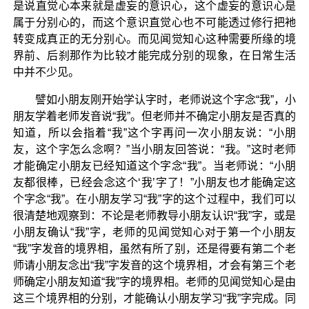
是说直觉心本来就是虚妄的意识心，这个虚妄的意识心是
属于分别心的，而这个意识直觉心也不可能透过修行把衪
转变成真正的无分别心。而见闻觉知心这种需要所缘的境
界前、后刹那作为比较才能完成分别的现象，在日常生活
中并不少见。
譬如小朋友刚开始学认字时，老师说这个字念“我”，小
朋友学着老师发音说“我”。但老师并不确定小朋友是否真的
知道，所以会指着“我”这个字再问一次小朋友说：“小朋
友，这个字怎么念啊？”当小朋友回答说：“我。”这时老师
才能确定小朋友已经知道这个字念“我”。当老师说：“小朋
友都很棒，已经会念这个‘我’字了！”小朋友也才能确定这
个字念“我”。在小朋友学习“我”字的这个过程中，我们可以
很清楚地观察到：不论是老师教导小朋友认识“我”字，或是
小朋友确认“我”字，老师的见闻觉知心对于第一个小朋友
“我”字发音的境界相，虽然有所了别，还是得要有第二个老
师请小朋友念出“我”字发音的这个境界相，才会有第三个老
师确定小朋友知道“我”字的境界相。老师的见闻觉知心是由
这三个境界相的分别，才能确认小朋友学习“我”字完成。同