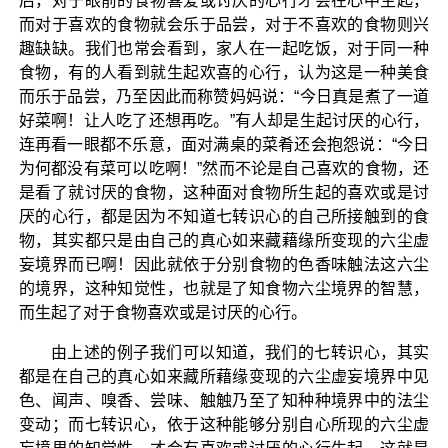
后，对于眼前的食物喜爱或讨厌的心行才会在心中生起，
而对于喜欢的食物就会乐于品尝，对于不喜欢的食物则兴
趣缺缺。我们也常会看到，家人在一起吃饭，对于同一种
食物，有的人看到就生起欢喜的心行，认为这是一种美食
而乐于品尝，乃至因此而称赞妈妈说：“今日真是煮了一道
好菜啊！让人吃了还想再吃。”有人却是生起讨厌的心行，
连再看一眼都不乐意，面对满桌的菜肴还会抱怨说：“今日
为何都没有菜可以吃啊！”然而不论是自己喜欢的食物，还
是看了就讨厌的食物，这种面对食物所生起的喜欢或是讨
厌的心行，都是因为不知道七转识心的自己所接触到的食
物，其实都只是由自己的真心如来藏藉缘所变现的六尘虚
妄境界而已啊！因此就依于分别食物的色香味触法这六尘
的境界，这种知觉性，也就是了知食物六尘境界的智慧，
而生起了对于食物喜欢或是讨厌的心行。
由上述的例子我们可以知道，我们的七转识心，其实
都是在自己的真心如来藏所藉缘变现的六尘虚妄境界中见
色、闻声、嗅香、尝味、触触乃至了知种种境界中的法尘
变动；而七转识心，依于这种能够分别自心所现的六尘虚