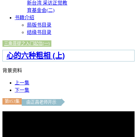
新台湾 采访正觉教
育基金会(二)
书籍介绍
局版书目录
结缘书目录
三乘菩提之入门起信(一)
心的六种粗相 (上)
背景资料
上一集
下一集
第053集
由正昌老师开示
文字内容