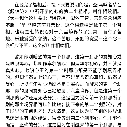
在谈完了智相后，接下来要说明的是，圣 马鸣菩萨在
《起信论》中所开示的心的第二个粗相，叫作相续相。
《大乘起信论》卷1：“相续相，谓依于智，苦乐觉念相应
不断。”圣 马鸣菩萨开示说，这个相续相是依于第一个智
相，也就是七转识心对于六尘境界的了别慧，而有了苦
触、乐触觉受的领纳，这个苦触、乐触的觉受－这个念－
会相应不断，这个就叫作相续相。
譬如你刚睡醒的第一个刹那，这第一刹那的觉知心或
是眼识等心，都叫作率尔初心；但是率尔初心，并不就是
真实心，七识心王的第一个刹那心都是不能了别境界相
的，但却仍然是七识心王，而不是第八识心真如，仍然是
妄心，所以率尔初心仍然不是真实心。而醒来的第一个刹
那，你的见闻觉知心已经触见了六尘境界，但是这第一个
刹那的心你还是无法分别，这是因为没有前一个刹那所了
别的那个境界相可以作比较；接下来的第二个刹那心，对
于境界的了别也还是无法清楚，这是因为所了别的境界讯
息还是很有限的缘故；得要等到第三个刹那心，你才能作
确定、正确的分别。这是因为在刚醒来的第一个刹那，与