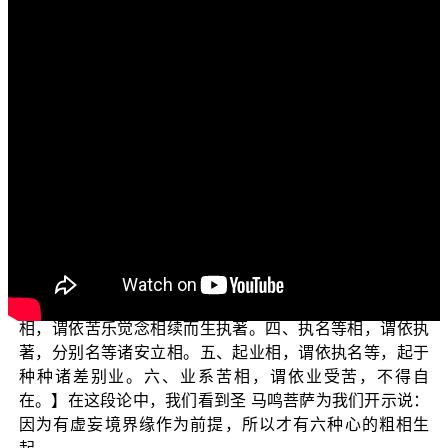
各位电视机前的菩萨们：
阿弥陀佛！
欢迎收看正觉教团的电视弘法节目。在此先问候大
家：少病少恼否？色身康泰否？道业精进否？
目前正在演述的单元是“三乘菩提之入门起信”，这一节
的内容是接着圣 马鸣菩萨在《大乘起信论》中开示过：有
无明业相、能见相、境界相这三个心的细相后，而次第衍
生出六种心的粗相。《大乘起信论》卷1：【以有虚妄境界
缘故，复生六种相：一、智相，谓缘境界生爱、非爱心。
二、相续相，谓依于智，苦乐觉念相应不断。三、执著
相，谓依苦乐觉念相续而生执著。四、执名等相，谓依执
著，分别名等诸安立相。五、起业相，谓依执名等，起于
种种诸差别业。六、业系苦相，谓依业受苦，不得自
在。】在这段论中，我们看到圣 马鸣菩萨为我们开示说：
因为有虚妄境界缘作为前提，所以才有六种心的粗相生