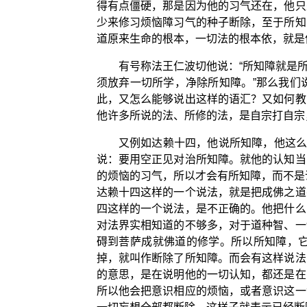
得有点僵硬，那是因为他的习气还在，他只
少来修习烦恼障习气的种子断除，至于所知
道原来生命的根本，一切法的根本依，就是
有号称法王仁波切他说：“所知障就是
须放弃一切所学，净除所知障。”那么我们
此，又怎么能够说出这样的语汇？又如何教
他许多所说的法、所修的法，是自宗打自宗
又例如达赖十四，他说所知障，他这么
说：要用空正见对治所知障。就他的认知当
的烦恼的习气，所以才会有所知障，而不是
达赖十四这样的一个说法，就是把成佛之道
四这样的一个说法，是不正确的。他把什么
对法界实相知道的不够多，对于道种智、一
碍到菩萨成就佛道的修学。所以所知障，
掉，就叫作断除了所知障。而会有这样说法
的意思，是在说明他的一切认知，都还是在
所以他会把意识相应的烦恼，或者意识这一