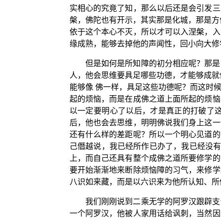
实相心的究竟了知，那么以后还是会引发三
槃，佛陀也有开示，其实那是化城，那是方
依于这个本心不灭，所以才可以入涅槃，入
缘成熟，能够去掉他的声闻性，回小向大修
但是如何是所知障的初分相应呢？那是
人，他会思维要具足哪些功德，才能够成就
能够像 佛一样，具足这些功德呢？而这时
起的烦恼，而是在成佛之道上面所起的烦恼
以一定要明心了以后，才是真正的打破了
后，他也会去思维，明明佛说我们身上这一
还有什么样的差距呢？所以一个明心见道的
己僭越说，我已经所作已办了，我已经没有
上，而自己还具有整个成佛之道所要修学的
要开始渐渐地来断除烦恼障的习气，来修学
八识如来藏，而是以六识来为他所认知、所
我们刚刚说到二乘无学的阿罗汉跟辟支
一个阿罗汉，他被人家用话给讽刺，当然因