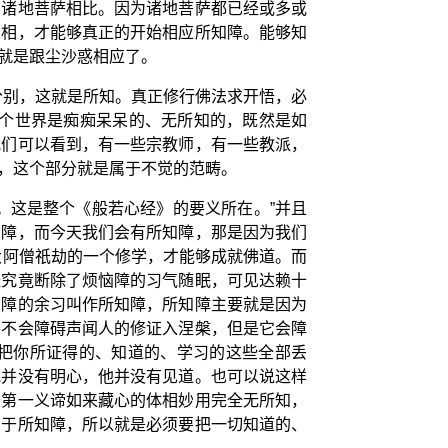
和诸地菩萨相比。因为诸地菩萨都已经或多或
实相，才能够真正的开始相应所知障。能够知
就是跟尘沙惑相应了。
分别，这就是所知。真正修行佛法求开悟，必
这个世界是痴痴呆呆的、无所知的，既然是如
我们可以看到，有一些宗教师，有一些教派，
，这个部分就是属于不觉的范畴。
。这是整个《般若心经》的要义所在。”并且
知障，而今天我们会有所知障，那是因为我们
大阿僧祇劫的一个修学，才能够成就佛道。而
经究竟断除了烦恼障的习气随眠，可见达赖十
恼障的余习叫作所知障，所知障主要就是因为
并不会障碍声闻人的修证入涅槃，但是它会障
把你所证得的、知道的、学习的这些全部丢
他并没有明心，他并没有见道。也可以说这样
于第一义谛如来藏心的体相妙用完全无所知，
属于所知障，所以就是必须要把一切知道的、