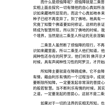
而什么是烦恼障呢？烦恼障就是二乘菩
实相上面去探究一切有情他的自心真如所含
识如来藏祂所显现的，而这个心真如祂本来
种子已经不再变异了。到了佛地，祂具有一
究竟了知整个佛道要如何修证，这样的亲证
转成为智慧所现，所以到了佛地的时候，我
个境界，当然是比二乘圣人所证的无余涅槃
二乘圣人虽然断了烦恼障的现行，不再
识如来藏里面，所以二乘圣人他们知道，他
闻种性还存在的阿罗汉，他们听到 佛开示
时候，具有声闻种性习性的阿罗汉，才开始
所知障主要就是在障碍成佛，它不会障
有情，藉由利乐有情的一个过程当中，成就
要断除所知障，一定要发起非常深的菩提心
的般若智慧。当不断利乐有情的时候，其实
之道，一定要发起的菩提心，这就不是二乘
如果对于一切的法界的实相无所知，也