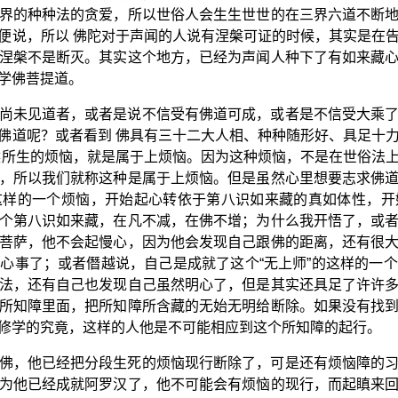
界的种种法的贪爱，所以世俗人会生生世世的在三界六道不断
便说，所以 佛陀对于声闻的人说有涅槃可证的时候，其实是在
涅槃不是断灭。其实这个地方，已经为声闻人种下了有如来藏
学佛菩提道。
尚未见道者，或者是说不信受有佛道可成，或者是不信受大乘
佛道呢？或者看到 佛具有三十二大人相、种种随形好、具足十
候所生的烦恼，就是属于上烦恼。因为这种烦恼，不是在世俗法
，所以我们就称这种是属于上烦恼。但是虽然心里想要志求佛
这样的一个烦恼，开始起心转依于第八识如来藏的真如体性，开
个第八识如来藏，在凡不减，在佛不增；为什么我开悟了，或
菩萨，他不会起慢心，因为他会发现自己跟佛的距离，还有很
心事了；或者僭越说，自己是成就了这个“无上师”的这样的一
法，还有自己也发现自己虽然明心了，但是其实还具足了许许
所知障里面，把所知障所含藏的无始无明给断除。如果没有找
修学的究竟，这样的人他是不可能相应到这个所知障的起行。
佛，他已经把分段生死的烦恼现行断除了，可是还有烦恼障的
为他已经成就阿罗汉了，他不可能会有烦恼的现行，而起瞋来