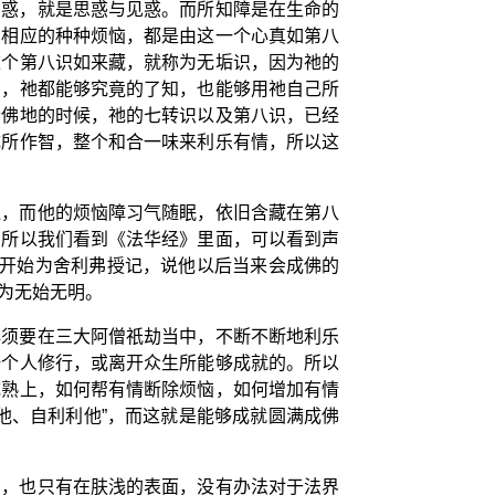
的惑，就是思惑与见惑。而所知障是在生命的
识相应的种种烦恼，都是由这一个心真如第八
这个第八识如来藏，就称为无垢识，因为祂的
种，祂都能够究竟的了知，也能够用祂自己所
个佛地的时候，祂的七转识以及第八识，已经
成所作智，整个和合一味来利乐有情，所以这
应，而他的烦恼障习气随眠，依旧含藏在第八
。所以我们看到《法华经》里面，可以看到声
佛开始为舍利弗授记，说他以后当来会成佛的
为无始无明。
必须要在三大阿僧祇劫当中，不断不断地利乐
一个人修行，或离开众生所能够成就的。所以
成熟上，如何帮有情断除烦恼，如何增加有情
他、自利利他”，而这就是能够成就圆满成佛
知，也只有在肤浅的表面，没有办法对于法界