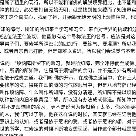
是断了粗重的现行，所以不能和诸佛的解脱境界相比，也不能
障的相应，必须要打破无始无明，就是找到如来藏而了知法界
依于这个真实心，找到了祂，开始跟无始无明的上烦恼相应，也
所知的障碍，所知的所知来自学习和习染、来自对世界的执取和
说这位法王仁波切，他能够有这个号称法王的名号，应该是对
导弟子们，要修学所谓密宗的四加行，要练气、要灌顶？所以
，或者自宗自己打脸，但是却难以省思，所以我们会说觉与不觉
说的：“烦恼障所留下的遗习，就是所知障，完全净除而至成佛
中，所谓的所知障，它是属于烦恼障的余习，并不是另外有所
说依于成佛之道。我们听 佛的开示，在成佛之道当中，它有三
要修学的法，摄属在烦恼障的习气随眠当中；但是八地菩萨已
叫作烦恼障、什么叫作所知障，没有分清楚。所知障不是以烦
切种智的内涵不能具足了解，所以没有办法成就佛道。所知障
它并不是烦恼障的余习，更不是说因为你知道了太多，你必须要
的人，我们可以了解，他在这样说的时候，其实就已经在证明
意识上的认知，或者是依于意识的受，或者依于意识的想，对
世的所学，在修定的时候不断地妄想现起，当作这个部分就是