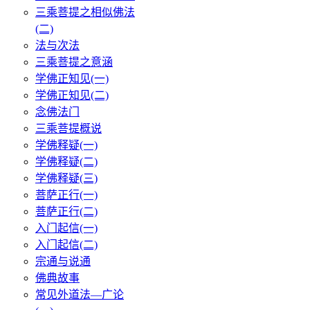
三乘菩提之相似佛法
(二)
法与次法
三乘菩提之意涵
学佛正知见(一)
学佛正知见(二)
念佛法门
三乘菩提概说
学佛释疑(一)
学佛释疑(二)
学佛释疑(三)
菩萨正行(一)
菩萨正行(二)
入门起信(一)
入门起信(二)
宗通与说通
佛典故事
常见外道法—广论