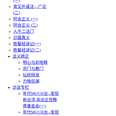
(一)
常见外道法—广论
(二)
阿含正义 (一)
阿含正义 (二)
入不二法门
识蕴真义
胜鬘经讲记(一)
胜鬘经讲记(二)
法义辨正
明心与初地释
宗门与教门
坛经辩讹
力挽狂澜
访谈专栏
年代MUCH台--发现
新台湾 采访正觉教
育基金会(一)
年代MUCH台--发现