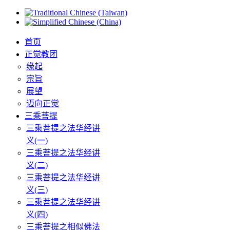
首页
正觉教团
缘起
宗旨
展望
迈向正觉
三乘菩提
三乘菩提之法华经讲
义(一)
三乘菩提之法华经讲
义(二)
三乘菩提之法华经讲
义(三)
三乘菩提之法华经讲
义(四)
三乘菩提之相似佛法