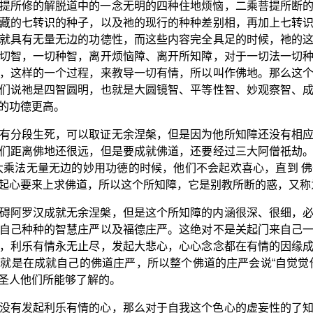
提所修的解脱道中的一念无明的四种住地烦恼，二乘菩提所断
藏的七转识的种子，以及祂的现行的种种差别相，再加上七转
就具有无量无边的功德性，而这些内容完全具足的时候，祂的
切智，一切种智，离开烦恼障、离开所知障，对于一切法一切
，这样的一个过程，来教导一切有情，所以叫作佛地。那么这
们说祂是四智圆明，也就是大圆镜智、平等性智、妙观察智、
的功德更高。
有分段生死，可以取证无余涅槃，但是因为他所知障还没有相
们距离佛地还很远，但是要成就佛道，还要经过三大阿僧祇劫
大乘法无量无边的妙用功德的时候，他们不会起欢喜心，直到 
起心要来上求佛道，所以这个所知障，它是别教所断的惑，又称
碍阿罗汉成就无余涅槃，但是这个所知障的内涵很深、很细，
自己种种的智慧庄严以及福德庄严。这绝对不是关起门来自己
，利乐有情永无止尽，发起大悲心，心心念念都在有情的因缘
就是在成就自己的佛道庄严，所以整个佛道的庄严会说“自觉觉
圣人他们所能够了解的。
没有发起利乐有情的心，那么对于自我这个色心的虚妄性的了