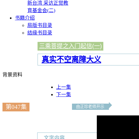
新台湾 采访正觉教
育基金会(二)
书籍介绍
局版书目录
结缘书目录
三乘菩提之入门起信(一)
真实不空离障大义
背景资料
上一集
下一集
第047集
由正珍老师开示
文字内容