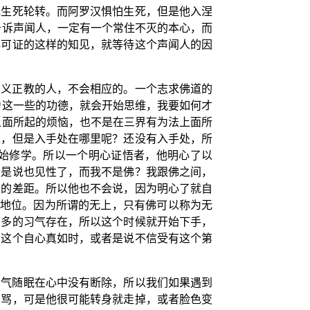
地生死轮转。而阿罗汉惧怕生死，但是他入涅
告诉声闻人，一定有一个常住不灭的本心，而
心可证的这样的知见，就等待这个声闻人的因
了义正教的人，不会相应的。一个志求佛道的
力这一些的功德，就会开始思维，我要如何才
上面所起的烦恼，也不是在三界有为法上面所
道，但是入手处在哪里呢？还没有入手处，所
始修学。所以一个明心证悟者，他明心了以
者是说也见性了，而我不是佛？我跟佛之间，
大的差距。所以他也不会说，因为明心了就自
个地位。因为所谓的无上，只有佛可以称为无
多多的习气存在，所以这个时候就开始下手，
到这个自心真如时，或者是说不信受有这个第
习气随眠在心中没有断除，所以我们如果遇到
回骂，可是他很可能转身就走掉，或者脸色变