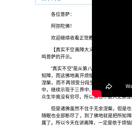
各位菩萨：
阿弥陀佛！
欢迎继续收看正觉教团所推出电视弘法
【真实不空离障大义，如虚空明镜，谓
鸣菩萨的开示。
“真实不空”是从第八识真如心的离障
知障，而这佛地离开烦恼障跟所知障，就是
涅槃，而不再领受分段生死，但是这时候
中，继续示现于三界中、犹如虚空一般又如
众生毕竟没有穷尽，所以佛也不会入无余涅
但是诸佛虽然不住于无余涅槃，但是也
随眠也全部断尽了，到了佛地就是把所知障
属了。所以今天在讲离障，一定是依于烦恼