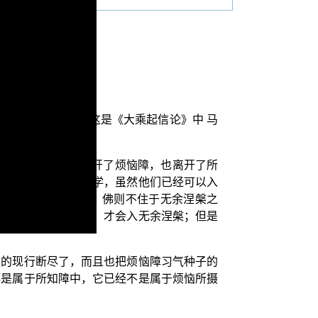
”。
乘起信论》卷1）这是《大乘起信论》中 马
心真如已经究竟的离开了烦恼障，也离开了所
。定性声闻人二乘无学，虽然他们已经可以入
也就不能广利众生；佛则不住于无余涅槃之
众生已经成就了佛道，才会入无余涅槃；但是
恼的现行断尽了，而且也把烦恼障习气种子的
都是属于所知障中，它已经不是属于烦恼所摄