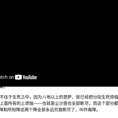
节目《入门起信》系列。今天要略谈的题目是“真实不空离障大义
烦恼、所知二障永断，和合识灭，本性清净常安住故。】（《大
上面来说。主要是在表示，当已经究竟圆满在佛地的时候，这个
讲佛地的无住处涅槃，既不住于生死中，也不住于无余涅槃中
，他们就无法再学习一切种智，没有一切种智就不能成就佛道，
明镜一样地显现种种无漏有为法，来无止尽的广利众生，除非
槃。
不住于生死之中，因为八地以上的菩萨，就已经把分段生死烦
上面所有的上烦恼——也就是尘沙惑也全部断尽；而这个部分
障和所知障这两个障全部永远究竟断尽了，叫作离障。