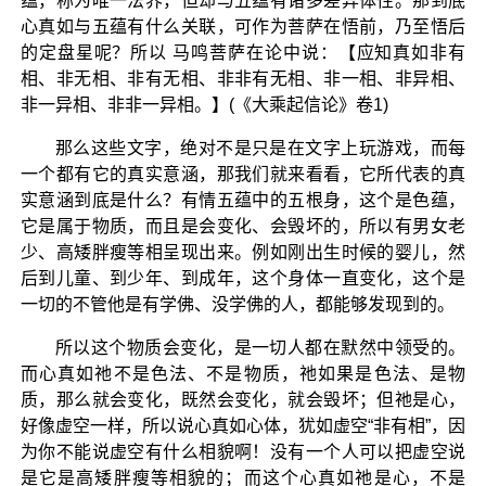
蕴，称为唯一法界，但却与五蕴有诸多差异体性。那到底
心真如与五蕴有什么关联，可作为菩萨在悟前，乃至悟后
的定盘星呢？所以 马鸣菩萨在论中说：【应知真如非有
相、非无相、非有无相、非非有无相、非一相、非异相、
非一异相、非非一异相。】(《大乘起信论》卷1)
那么这些文字，绝对不是只是在文字上玩游戏，而每
一个都有它的真实意涵，那我们就来看看，它所代表的真
实意涵到底是什么？有情五蕴中的五根身，这个是色蕴，
它是属于物质，而且是会变化、会毁坏的，所以有男女老
少、高矮胖瘦等相呈现出来。例如刚出生时候的婴儿，然
后到儿童、到少年、到成年，这个身体一直变化，这个是
一切的不管他是有学佛、没学佛的人，都能够发现到的。
所以这个物质会变化，是一切人都在默然中领受的。
而心真如祂不是色法、不是物质，祂如果是色法、是物
质，那么就会变化，既然会变化，就会毁坏；但祂是心，
好像虚空一样，所以说心真如心体，犹如虚空“非有相”，因
为你不能说虚空有什么相貌啊！没有一个人可以把虚空说
是它是高矮胖瘦等相貌的；而这个心真如祂是心，不是