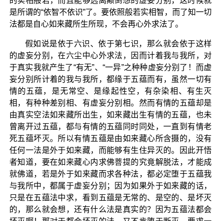
的实相般若，而且能够远离颠倒想的虚妄分别，这时候就
是所谓的“依智不依识”了。要依照般若实相智，而了知一切
法都是自心如来藏所生所现，不会再心外求法了。
假如说是依于六识、依于第七识，那么就会依于这样
的虚妄分别，在六尘中心外求法，因而计着我与我所，对
于真实我就产生了“有无”、“一异”之种种虚妄分别了！而虚
妄分别所计着的我与我所，都缘于五蕴而有，虽然一切有
情的五蕴，是无常空、是缘起性空，有杂染相、有生灭
相，有种种差别相、有虚妄分别相。然而有情的五蕴却是
由真实空法如来藏所出生，如来藏出生有情的五蕴，也未
曾离开过五蕴，都与有情的五蕴同时同处，一直到有情老
死五蕴坏灭。所以有情五蕴是由如来藏心所含摄的，没有
任何一法是外于如来藏，而能够有生住异灭的。因此开悟
者知道，要在如来藏心内求佛菩提的究竟解脱法，才能成
就佛道，若是外于如来藏而求各种法，都必定堕于五蕴我
与我所中，都属于虚妄分别；因为如果外于如来藏的话，
只是在五蕴法中求，看到五蕴是无常的、是空的、是坏灭
的，那么就会想，还有什么法是真实的？因为五蕴法都会