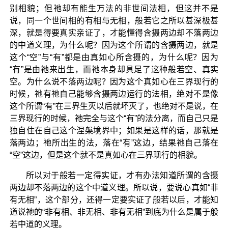
别相貌；但祂却有能生万法的非世间法相，但这并不是
说，同一个世间相的有相与无相，般若它之所以甚深极甚
深，就是得要真实亲证了，才能懂得含摄两边却不落两边
的中道义理，为什么呢？因为这个所谓的含摄两边，就是
这个“空”与“有”都是由真如心所含摄的，为什么呢？因为
“有”是由祂来出生，而祂本身却具足了这种般若空、真实
空。为什么说不落两边呢？因为这个真如心在三界现行的
时候，祂有祂自己能够含摄两边运行的法相，绝对不是像
这个所谓“有”在三界生灭以后就坏灭了，也绝对不是说，在
三界现行的时候，祂完全与这个“有”的法分离，而自己只是
独自住在自己这个涅槃境界中；如果是这样的话，那就是
落两边；祂所出生的法，落在“有”这边，结果祂自己落在
“空”这边，但是这个就不是真如心在三界现行的相貌。
所以对于般若一定得实证，才有办法知道所谓的含摄
两边却不落两边的这个中道义理。所以说，要说心真如“非
有无相”，这个部分，还得一定要实证了般若以后，才能知
道说祂的“非有相、非无相、非有无相”到底为什么是属于般
若中道的义理。