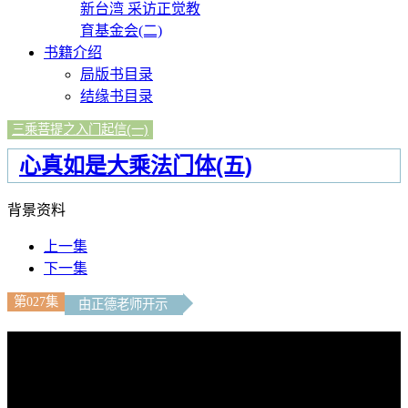
新台湾 采访正觉教
育基金会(二)
书籍介绍
局版书目录
结缘书目录
三乘菩提之入门起信(一)
心真如是大乘法门体(五)
背景资料
上一集
下一集
第027集
由正德老师开示
文字内容