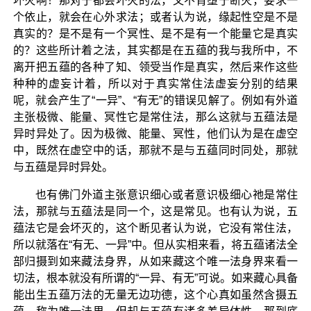
坏灭啊！那对于都会坏灭的法，又不肯堕于断灭，要求一
个依止，就会在心外求法；或者认为说，缘起性空是不是
真实的？是不是有一个冥性、是不是有一个能量它是真实
的？这些所计着之法，其实都是在五蕴的我与我所中，不
离开把五蕴的各种了知、领受当作是真实，然后来作这些
种种的虚妄计着，所以对于真实常住法虚妄分别的结果
呢，就会产生了“一异”、“有无”的错误见解了。例如有外道
主张极微、能量、冥性它是常住法，那么这就与五蕴法是
异时异处了。因为极微、能量、冥性，他们认为是在虚空
中，既然在虚空中的话，那就不是与五蕴同时同处，那就
与五蕴是异时异处。
也有佛门外道主张意识细心或者意识极细心祂是常住
法，那就与五蕴法是同一个，这是常见。也有认为说，五
蕴法它是会坏灭的，这个断见者认为说，它没有常住法，
所以就落在“有无、一异”中。但从实相来看，将五蕴诸法全
部归摄到如来藏法身界，从如来藏这个唯一法身界来看一
切法，根本就没有所谓的“一异、有无”可说。如来藏心具备
能出生五蕴万法的无量无边功德，这个心真如虽然含摄五