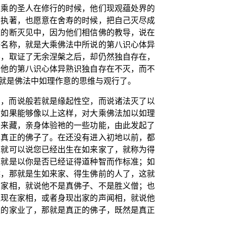
二乘的圣人在修行的时候，他们现观蕴处界的
有执著，也愿意在舍寿的时候，把自己灭尽成
道的断灭见中，因为他们相信佛的教导，说在
等名称，就是大乘佛法中所说的第八识心体异
界，取证了无余涅槃之后，却仍然独自存在，
有他的第八识心体异熟识独自存在不灭，而不
就是佛法中如理作意的思维与观行了。
空，而说般若就是缘起性空，而说诸法灭了以
。如果能够像以上这样，对大乘佛法加以如理
如来藏，亲身体验祂的一些功能，由此发起了
为真正的佛子了。在还没有进入初地以前，都
那就可以说您已经出生在如来家了，就称为得
也就是以你是否已经证得道种智而作标准；如
候，那就是生如来家、得生佛前的人了，这就
在家相，就说他不是真佛子、不是胜义僧；也
显现在家相，或者身现出家的声闻相，就说他
生的家业了，那就是真正的佛子，既然是真正