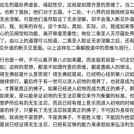
出生的蕴处界虚妄、缘起性空，这就是如理作意的思维了。当
，也断了我执；他们对于五蕴、十二处、十八界的自我统统没
无余涅槃。可是他们虽然取证了无余涅槃，却不会落入断见外
识、我、如来的存在。这个本际、真如、实际、识、我或如来
心的见闻觉知功能、离开审度思量性；祂在二乘圣人灭尽蕴处
了。由以上的道理可以知道，二乘圣人取证无余涅槃之后，还
见外道的断灭见里面。以上这样在二乘解脱道中的思维与观行，
行也是一样，不可以离开第八识如来藏，而说般若就是一切法
如；这样的思想，都是不如理作意的思维，都是愚痴人的想法
得生佛前是什么意思呢？得生佛前是说，已经明心找到第八识
继续修行，最后终于有一世可以进入初地的境界了，也就是成
，才算是真正的佛子。如果已经进入初地而成为真正的佛子，
如来家，是以能亲证初地的无生法忍果位来作为衡量的标准，
菩萨所应有的无生法忍，而且已经有增上意乐而进入初地的时
家的样子，只要有了无生法忍就是真正的佛子；不可因为身现
相，就说他不是菩萨、不是真佛子、不是胜义僧；不能因为他
是说已经证得无生法忍，已经有足够的能力来承担如来弘法利