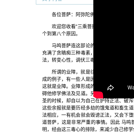
各位菩萨：阿弥陀佛！
欢迎您收看“三乘菩提之入门起信”。
个到第八个原因。
马鸣菩萨造这部论的第五个原因，是为
充满了贪瞋痴三种毒素，而不断地造作种种
法，转变心性，调伏三毒心，业障也会因此
所谓的业障，就是往世所造的种种恶业
成的例子，有一些人是因为往世在色声香等
这就是业障。业障形成的另一种例子，也有
碍他修学佛法及见道。另外也有一些人，是
圣的时候，却自以为自己在护持正法、破斥
这些余报就是要历经多劫的饿鬼道和畜生道
法相应，一有机会就会毁谤正法，又会下堕
道菩萨，这是非常严重的事情。因此 马鸣
明，经由这三毒心的排除，来减少自己修学