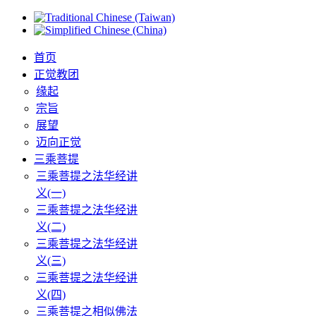
首页
正觉教团
缘起
宗旨
展望
迈向正觉
三乘菩提
三乘菩提之法华经讲
义(一)
三乘菩提之法华经讲
义(二)
三乘菩提之法华经讲
义(三)
三乘菩提之法华经讲
义(四)
三乘菩提之相似佛法