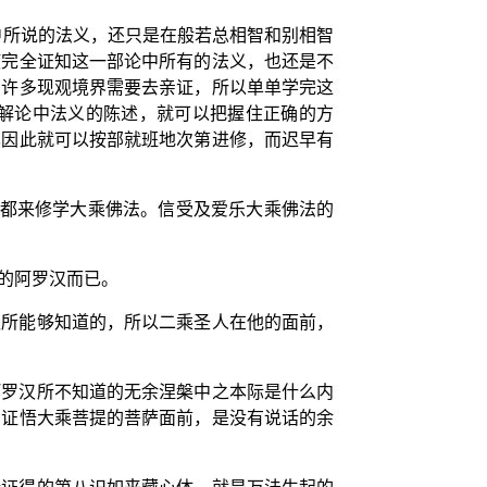
中所说的法义，还只是在般若总相智和别相智
使完全证知这一部论中所有的法义，也还是不
有许多现观境界需要去亲证，所以单单学完这
解论中法义的陈述，就可以把握住正确的方
也因此就可以按部就班地次第进修，而迟早有
家都来修学大乘佛法。信受及爱乐大乘佛法的
的阿罗汉而已。
汉所能够知道的，所以二乘圣人在他的面前，
阿罗汉所不知道的无余涅槃中之本际是什么内
在证悟大乘菩提的菩萨面前，是没有说话的余