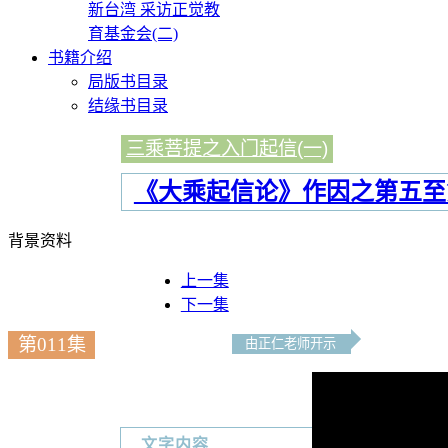
新台湾 采访正觉教
育基金会(二)
书籍介绍
局版书目录
结缘书目录
三乘菩提之入门起信(一)
《大乘起信论》作因之第五至
背景资料
上一集
下一集
第011集
由正仁老师开示
文字内容