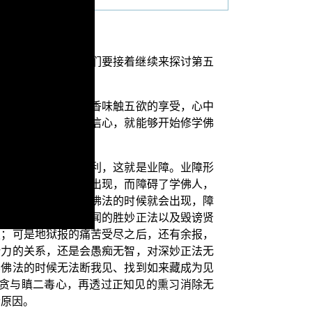
第四个原因，今天我们要接着继续来探讨第五
以来，为了追逐色声香味触五欲的享受，心中
对佛法僧三宝产生了信心，就能够开始修学佛
自己学法的过程不顺利，这就是业障。业障形
修学佛法的时候就会出现，而障碍了学佛人，
恶业的种子在他修学佛法的时候就会出现，障
正在帮人破坏前所未闻的胜妙正法以及毁谤贤
报；可是地狱报的痛苦受尽之后，还有余报，
势力的关系，还是会愚痴无智，对深妙正法无
学佛法的时候无法断我见、找到如来藏成为见
除贪与瞋二毒心，再透过正知见的熏习消除无
个原因。