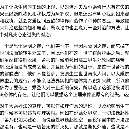
为了让众生修习正确的止观，以对治凡夫及小乘修行人有过失
果已经断除我见和我执成为阿罗汉，但是还没有明心找到如来
和我执，就会贪爱世间五欲的境界而造作了种种的恶业，导致
来对治这些烦恼和痛苦，所以论中也会说到一些对治的方法，
中对凡夫心态过失的对治。
一个是恐惧隔阴之迷，他们害怕下一世因为隔阴之迷，而忘掉
世间法而轮转生死去了，因此他们在这一世证得解脱果之后，
们虽然证得解脱果，舍报的时候能够出离三界生死轮回的痛苦
解脱道而没有成佛之道；并且因为他们的目标，是这一世舍报
的解脱法门；他们不像菩萨，发愿生生世世再来人间，以大乘
界虚妄的观行，不能亲证法界实相的理体第八识如来藏，所以
萨为了要修正二乘圣人对于止观的偏失，所以造了这部论来说
识心体的存在，让他们可以根据这个正理来修正原有的过失。这
对于大乘妙法的真理，可以作如理作意的思维，以及能够出生
的时候不可以违背真理实相。例如在说蕴处界空、一切法缘起
了第八识如来藏心，而说蕴处界缘起性空，而说宇宙中的万法
都没有，也就是一切皆无的断灭见，那就是断见外道，这就是