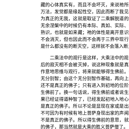
藏的心体真实有，而且不会坏灭，来说祂所
万法，发觉都是缘起性空，因此而断了我见
为真正的无我，这就是取证了二乘解脱道的
无余涅槃中的时候仍有本际、真如、实际、
熟识，也就是如来藏；祂的体性是离开意识
不会消灭，但也因此而不会再于三界中现行
是什么都没有的断灭空，这样就不会落入断
二乘法中的观行是这样，大乘法中的观
后的寂灭相不会被灭掉，说这种现象就是真
作意地思维与观行，将来就能够得生佛前。
无分别智；由这个无分别智作基础，再向上
还不是真正的佛子；只有进入到初地的位阶
生佛前了。换一句话说，得生佛前或者说生
果已经证得道种智了，已经发起初地入地心
是真正的佛子。所以不论是显现在家或是出
不可因为有时候有地上菩萨身现出家的声闻
不是真正的佛子。所以得生佛前的意思，就
的佛子，那当然就是大乘的胜义菩萨僧了。