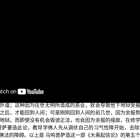
在上一次的节目当中，我们探讨了 马鸣菩萨造《大乘起信论》的
了使众生消除业障，调伏自心、远离三毒。众生从过去无量世
的恶业。如果众生能够透过对于《大乘起信论》的如实理解，
而渐渐减少。
，导致今生及未来世在修学佛法的过程中会有种种的障碍，让
六尘万法中起了贪心，而造了恶业；这些恶业的果报，在今生
一些人在往世其实本性不坏，只是因为一时气愤造了恶业，这
因为往世被无明所笼罩，帮助别人毁谤贤圣、破坏正法；当他
外道；这种因为往世无明所造成的恶业，就会导致他下地狱受
之后，才能回到人间；可是刚刚回到人间的前几世，因为余报
地狱。而即使没有机会毁谤正法，也会因为余报的缘故，在修
菩萨要造此论，教导学佛人先从调伏自己的习气性障开始，去
佛法的障碍。以上是 马鸣菩萨造这一部《大乘起信论》的第五