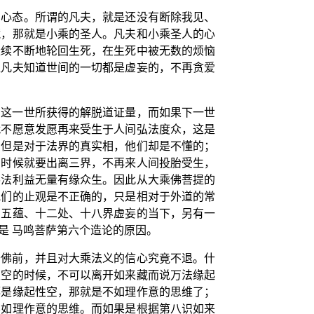
的心态。所谓的凡夫，就是还没有断除我见、
藏，那就是小乘的圣人。凡夫和小乘圣人的心
继续不断地轮回生死，在生死中被无数的烦恼
让凡夫知道世间的一切都是虚妄的，不再贪爱
了这一世所获得的解脱道证量，而如果下一世
就不愿意发愿再来受生于人间弘法度众，这是
，但是对于法界的真实相，他们却是不懂的；
的时候就要出离三界，不再来人间投胎受生，
佛法利益无量有缘众生。因此从大乘佛菩提的
他们的止观是不正确的，只是相对于外道的常
明五蕴、十二处、十八界虚妄的当下，另有一
是 马鸣菩萨第六个造论的原因。
于佛前，并且对大乘法义的信心究竟不退。什
性空的时候，不可以离开如来藏而说万法缘起
都是缘起性空，那就是不如理作意的思维了；
不如理作意的思维。而如果是根据第八识如来