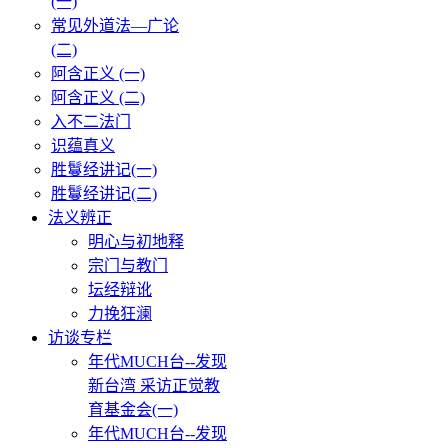
(一)
常见外道法—广论
(二)
阿含正义 (一)
阿含正义 (二)
入不二法门
识蕴真义
胜鬘经讲记(一)
胜鬘经讲记(二)
法义辨正
明心与初地释
宗门与教门
坛经辩讹
力挽狂澜
访谈专栏
年代MUCH台--发现
新台湾 采访正觉教
育基金会(一)
年代MUCH台--发现