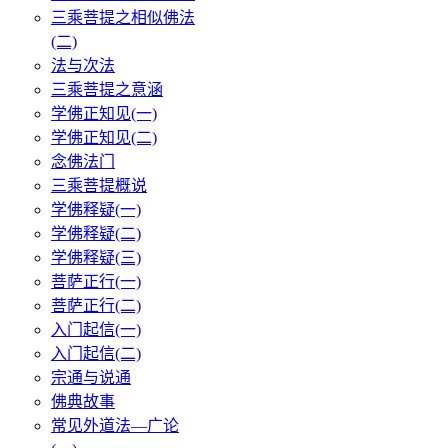
三乘菩提之相似佛法
(二)
法与次法
三乘菩提之意涵
学佛正知见(一)
学佛正知见(二)
念佛法门
三乘菩提概说
学佛释疑(一)
学佛释疑(二)
学佛释疑(三)
菩萨正行(一)
菩萨正行(二)
入门起信(一)
入门起信(二)
宗通与说通
佛典故事
常见外道法—广论