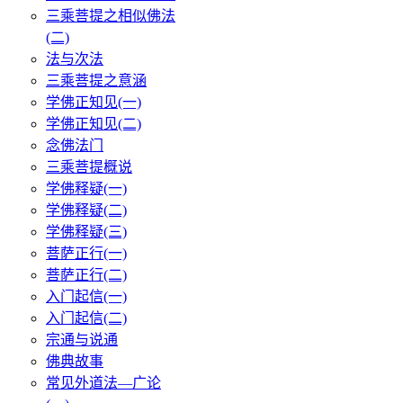
三乘菩提之相似佛法
(二)
法与次法
三乘菩提之意涵
学佛正知见(一)
学佛正知见(二)
念佛法门
三乘菩提概说
学佛释疑(一)
学佛释疑(二)
学佛释疑(三)
菩萨正行(一)
菩萨正行(二)
入门起信(一)
入门起信(二)
宗通与说通
佛典故事
常见外道法—广论