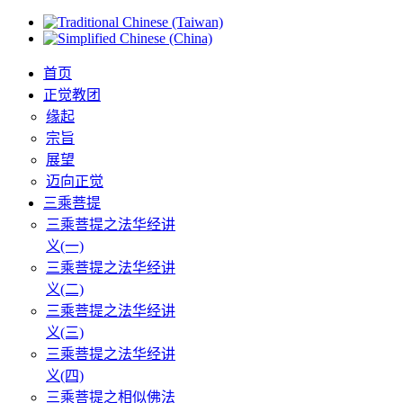
首页
正觉教团
缘起
宗旨
展望
迈向正觉
三乘菩提
三乘菩提之法华经讲
义(一)
三乘菩提之法华经讲
义(二)
三乘菩提之法华经讲
义(三)
三乘菩提之法华经讲
义(四)
三乘菩提之相似佛法