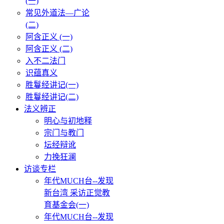
(一)
常见外道法—广论
(二)
阿含正义 (一)
阿含正义 (二)
入不二法门
识蕴真义
胜鬘经讲记(一)
胜鬘经讲记(二)
法义辨正
明心与初地释
宗门与教门
坛经辩讹
力挽狂澜
访谈专栏
年代MUCH台--发现
新台湾 采访正觉教
育基金会(一)
年代MUCH台--发现