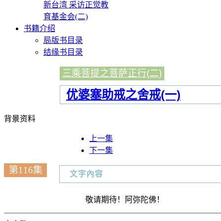
新台湾 采访正觉教
育基金会(二)
书籍介绍
局版书目录
结缘书目录
三乘菩提之菩萨正行(二)
优婆塞助戒之舍戒(一)
背景资料
上一集
下一集
第116集
文字內容
敬请期待！阿弥陀佛！