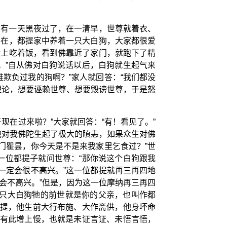
，有一天黑夜过了，在一清早，世尊就着衣、
不在，都提家中养着一只大白狗，大家都很爱
盘上吃着饭，看到佛靠近了家门，就跑下了精
。”自从佛对白狗说话以后，白狗就生起气来
欺负过我的狗啊？”家人就回答：“我们都没
理论，想要诬赖世尊、想要毁谤世尊，于是怒
在过来啦？”大家就回答：“有！看见了。”
他对我佛陀生起了极大的瞋恚，如果众生对佛
门瞿昙，你今天是不是来我家里乞食过？”世
一位都提子就问世尊：“那你说这个白狗跟我
一定会很不高兴。”这一位都提就再三再四地
会不高兴。”但是，因为这一位摩纳再三再四
一只大白狗牠的前世就是你的父亲，也叫作都
都提，他生前大行布施、大作斋供，他身坏命
前有此增上慢，也就是未证言证、未悟言悟，