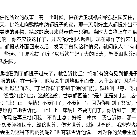
佛陀所说的故事：有一个时候，佛在舍卫城祇树给孤独园安住
天，佛陀走向鹦鹉摩纳都提子的家，那一天刚好主人都提外出
美味的食物、精致的床具来供养这一只狗。当时大白狗正在金
狗啊！你不应该这样子，过去你对别人嚎叫，现在却作了狗来叫
。都提从外面回来以后，发现了白狗这种情况，就问家人：“有谁
一些话。”于是都提子听了以后就生起了大的瞋恚，想要跟世尊
孤独园。
远地看到了都提子过来了，就告诉比丘：“你们有没有见到都提子现
舍报的话，在一瞬间，他就会生到地狱里面去，为什么呢？因为
到地狱里面去。”于是都提子来到了佛的面前，就质问世尊：“沙
。”然后如此如此，这般这般；世尊都回答：“是！正是如此。”这
答：“止！止！摩纳！不要问了，不要问了，因为你听到了答案，
世尊也再三地告诉他：“止！止！摩纳！不要再问了，你听到了一定
“你现在再三地问我，不肯止息；好吧！摩纳！我告诉你，那
更想要诬赖世尊、毁谤世尊、伤害世尊，就问世尊说：“我爸爸
会生为这种下贱的狗呢？”世尊就告诉他说：“因为你的父亲生