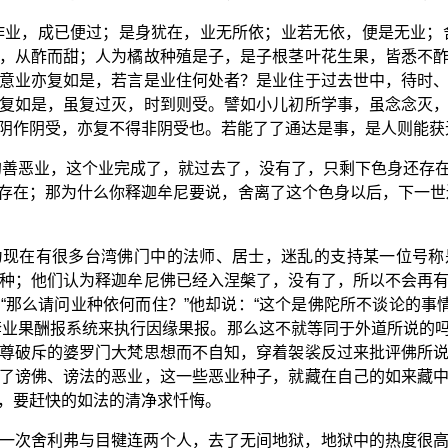
作业，成已便过；是身犹在，业无所依；业若无依，便是无业；
，从酢而甜；人为橘故种殖是子，是子根茎叶花生果，皆悉不
意业亦复如是，若言是业住何处者？是业住于过去世中，待时
复如是，虽复过灭，时到则受。譬如小儿初所学事，虽念念灭
阴作阴受，亦复不得非阴受也。若能了了通达是事，是人则能获无
的善恶业，这个业完成了，就过去了，没有了，只剩下色身还存
存在；那为什么你释迦牟尼要说，舍离了这个色身以后，下一世
为现在有很多台湾佛门中的法师、居士，迷乱的支持某一位号称
种；他们认为释迦牟尼佛已经入涅槃了，没有了，所以不会再
“那么请问业种依何而住？”他却说：“这个是佛陀所不谈论的事情
套业果酬报系统来执行因缘果报。那么这不就等同于外道所说的
尊破斥的婆罗门大梵思想而不自知，穿着袈裟反过来批评佛所
了谤佛、谤法的恶业，这一些恶业种子，就藏在自己的如来藏
，要赶快的如法的清净求忏悔。
一次舍利弗与目犍连两个人，去了无间地狱，地狱中的热度很