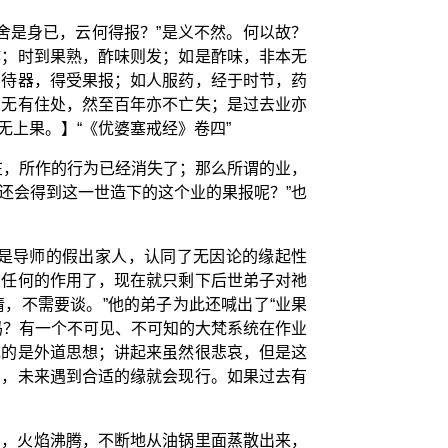
舍是身已，云何得报？”是义不然。何以故？
酢；时到果熟，酢味则发；如是酢味，非本无
、待器，得受果报；如人服药，经于时节，药
，无有住处，然至百年亦不亡失；是过去业亦
上果。】“《优婆塞戒经》卷四”
在，所作的行为已经消失了；那么所谓的业，
还会得到这一世造下的这个业的果报呢？”也
是导师的假出家人，认同了无因论的缘起性
有任何的作用了，现在就只剩下后世弟子对祂
，不需要谈。”他的弟子为此还喊出了“业果
吗？有一个不可见、不可知的大梵系统在作业
说的是外道思想；讲起来虽然很悲哀，但是这
中，未来遇到合适的缘就会现行。如果过去有
高，火焰沸腾，不断地从油锅里面蒸散出来，