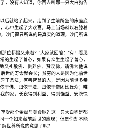
死了，没有人知道，你回去叫那一只大白狗告
到以后就站了起来，走到了生前所坐的床座底
物，心中生起了大欢喜，马上当场就以右膝着
的，沙门瞿昙所说的是真实的道理，沙门所说
那位都提又来啦？”大家就回答：“有！看见
非常的生起了善心，如果有众生生起了善心，
三地又礼敬佛、供养佛、赞叹佛，请佛为他说
，后世的寿命就会长；贫穷的人是因为他前世
熏习了恶法；有善智慧的人，是因为前世多亲
归依于佛、归依于法、归依于僧团比丘众；唯
让我的家，长夜得到利益、得到饶益、安隐快
，享受那个金盘与美食呢？这一只大白狗是都
是同一个如来藏前后世的应现；但是你却不能
了解世尊所说的意思了呢？