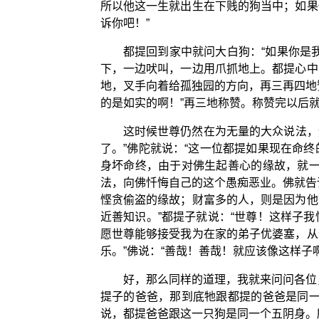
所以他这一生就出生在下贱的狗当中；如果
诉你吧！”
都提回到家中就问大白狗：“如果你是
下，一边吠叫，一边用爪抓地上。都提心中
地，叉手向着给孤独园的方向，再三再四地
的是如实的啊！”再三地称赞。称赞完以后
这时候世尊仍然在为无量的大众说法，
了。”佛陀就说：“这一位都提如果现在命
身坏命终，由于对佛生起善心的缘故，就一
法，向佛忏悔自己的这个愚痴恶业。佛就告
悭贪偷盗的缘故；财富多的人，则是因为他
近善知识。”都提子就说：“世尊！这样子
愿世尊能够接受我为在家的弟子优婆塞，从
乐。”佛说：“善哉！善哉！就应该像这样子
好，那么同样的道理，我就来问问各位
提子的爸爸，那到底牠跟都提的爸爸是同一
说，都提爸爸跟这一只狗是同一个五阴身。