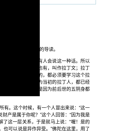
《优婆塞戒经讲记》的导读。
坻耶语了，可是仍然有人会说这一种话。所以
语。这种情形在现代也有，叫作拉丁文；拉丁
，学文学的、学理科的，都必须要学习这个拉
是拉丁语，也对！因为当初的拉丁人，都已经
说它是即作即受，那是因为前后世的五阴身都
所有。这个时候，有一个人冒出来说：“这一
财产是属于你呢？”这个人回答：“因为我是
解了这一层关系，于是就马上说：“喔！是的
，也可以说是异作异受。”佛陀在这里，用了