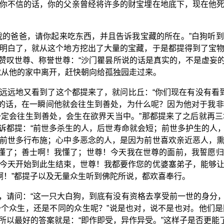
你不信的话，你的父亲曾经将许多的财宝埋在地底下，现在他
我的爸爸，请你起来吃东西，并且告诉我宝藏的所在。”白狗听
明白了，就从这个地方挖出了大量的宝藏，于是都提得到了宝
赞叹世尊、称誉世尊：“沙门瞿昙所说的话是真实的，不是虚妄
就从他的家中离开，赶快朝向给孤独园走过来。
远远地又看到了这个都提来了，就问比丘：“你们现在有没有看到
终的话，在一瞬间他就会往生到善处，为什么呢？因为他对于我
定会往生到善处，会生在欲界天当中。”那都提来了之后就再
诉都提：“前世多杀生的人，后世寿命就会短；前世多护生的人
前世多行布施；心中多恶念的人，是因为前世喜欢亲近恶人，
我懂了；善士啊！我懂了；世尊！今天我在世尊的面前，我誓愿
今天开始到此生结束，世尊！我都要作您的优婆塞弟子，能够
啊！”都提子以及无量众生听到佛陀所说，都欢喜奉行。
，请问：“这一只大白狗，到底有没有资格去享受前一世的身分
个众生，还是不同的众生呢？”说是也对，说不是也对。他们
所以最好的答案就是：“即作即受，异作异受。”这样子是否更能