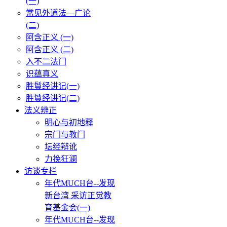
(一)
常见外道法—广论
(二)
阿含正义 (一)
阿含正义 (二)
入不二法门
识蕴真义
胜鬘经讲记(一)
胜鬘经讲记(二)
法义辨正
明心与初地释
宗门与教门
坛经辩讹
力挽狂澜
访谈专栏
年代MUCH台--发现
新台湾 采访正觉教
育基金会(一)
年代MUCH台--发现