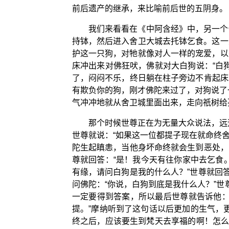
前后遗产的继承，来比喻前后世的五阴身。
我们来看看在《中阿含经》中，另一个
持钵，然后进入舍卫大城去托钵乞食。这一
护这一只狗，对牠就像对人一样的宠爱，以
床冲出来对佛狂吠，佛就对大白狗说：“白
了，闷闷不乐，终日躺在柱子旁边不肯起床
有欺负你的狗，刚才佛陀来过了，对狗说了
气冲冲地就从舍卫城里面出来，走向祇树给
那个时候世尊正在为无量大众说法，远
世尊就说：“如果这一位都提子现在就命终
陀生起瞋恚，当他身坏命终就会生到恶处，
尊就回答：“是！我今天有往你家中去乞食
有缘，请问白狗是我的什么人？”世尊就回
问佛陀：“你说，白狗到底是我什么人？”
一定要得到答案，所以最后世尊就告诉他：
提。”摩纳听到了这句话以后更加的生气，
终之后，应该要生到梵天去享福的啊！怎么