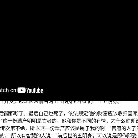
游步轻利否？众生易度否？
会为各位准备的“菩萨正行”的节目，也就是平实导师的著作菩萨
耶语，也就是上古时代所用的梵语；现在已经没有人在使用阿
也可以说那阿坻耶语早就已经断啦！所以这种话不算是阿坻耶
已经没有民族在使用这一套语言了。可是由于在各个大学里面
丁语呢？如果说它是拉丁语，对！因为代代相传；如果说它不
的五阴身跟后世的五阴身是即作即受，也可以说是异作异受。
作异受，那是因为前后两个五阴身它不是同一个五阴身。
后嗣都断了，最后自己也死了，依法规定他的财富应该收归国库
：“这一份遗产明明是亡者的，他和你是不同的有情，为什么你却说
传次第不绝，所以这一份遗产应该是属于我的啊！”官府的人了
的。”所以有智慧的人说：“前后世的五阴身，可以说是即作即受