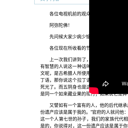
各位电视机前的观众朋友们：
阿弥陀佛！
先问候大家少病少恼否？色身康泰否？
各位现在所收看的节目是佛教正觉同修
上一次我们讲到了，佛说到就好像阿坻
有智慧的人说这一种话叫作阿坻耶语，但是
文呢，是古希腊人所使用的文字语言，现在
丁语，那你说这个拉丁语，它到底是不是拉
死光了。而五阴身也是这样的，可以说前世
是同一个如来藏业果的现行；如果说它是异
又譬如有一个富有的人，他的后代继承
份遗产应该是属于我的。”官府的人就问他
这一个人第七世的孙子，我们的家族代代相
是的，你说得对，这一份遗产应该是属于你