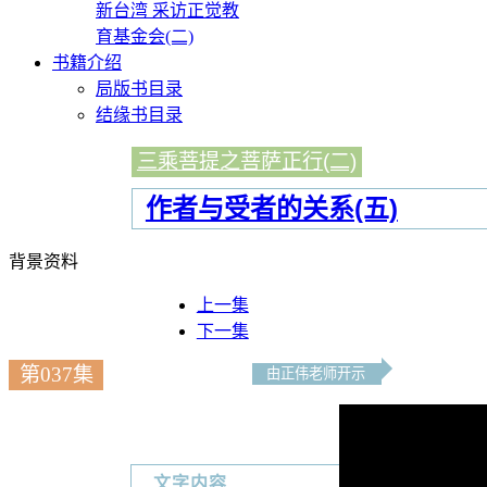
新台湾 采访正觉教
育基金会(二)
书籍介绍
局版书目录
结缘书目录
三乘菩提之菩萨正行(二)
作者与受者的关系(五)
背景资料
上一集
下一集
第037集
由正伟老师开示
文字内容