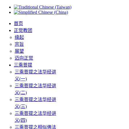
首页
正觉教团
缘起
宗旨
展望
迈向正觉
三乘菩提
三乘菩提之法华经讲
义(一)
三乘菩提之法华经讲
义(二)
三乘菩提之法华经讲
义(三)
三乘菩提之法华经讲
义(四)
三乘菩提之相似佛法