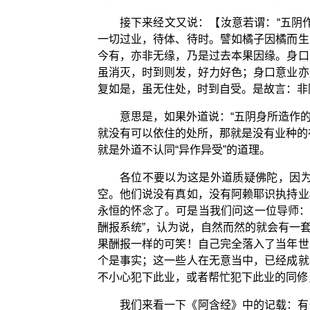
接下来经文又说：【汝意若谓：“五阴
一切过业，待体、待时。譬如橘子因橘而生
今有，亦非无缘，乃是过去本果因缘。身口
虽消灭，时到则发，好力好色；身口意业亦
复如是，虽无住处，时到自受。是故言：非
意思是，如果外道说：“五阴身所造作
就没有可以依住的处所，那就是没有业种的
就是外道不认同“异作异受”的道理。
各位不要以为这是外道质疑佛陀，因
空。他们说没有真如，没有阿赖耶识执持业
永恒的怀念了。可是当我们问这一位导师：
酬报系统”，认为说，自然而然的就会有一
果酬报一样的可笑！自己完全落入了当年世
个是事实；这一些人在无意当中，已经成就
不小心犯下此业，或者帮忙犯下此业的同修
我们来看一下《阿含经》中的记载：有