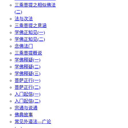
三乘菩提之相似佛法
(二)
法与次法
三乘菩提之意涵
学佛正知见(一)
学佛正知见(二)
念佛法门
三乘菩提概说
学佛释疑(一)
学佛释疑(二)
学佛释疑(三)
菩萨正行(一)
菩萨正行(二)
入门起信(一)
入门起信(二)
宗通与说通
佛典故事
常见外道法—广论