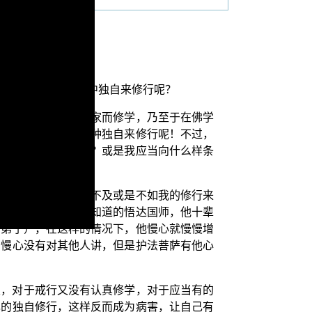
是可以允许他在家中独自来修行呢？
完整，即使是今天出家而修学，乃至于在佛学
是自己潜修在家，这种独自来修行呢！不过，
当具备什么样的条件？或是我应当向什么样条
其它人所学的都不是不及或是不如我的修行来
离。如同我们水忏所知道的悟达国师，他十辈
的弟子），在这样的情况下，他慢心就慢慢增
的慢心没有对其他人讲，但是护法菩萨有他心
次，对于戒行又没有认真修学，对于应当有的
己的独自修行，这样反而成为病害，让自己有