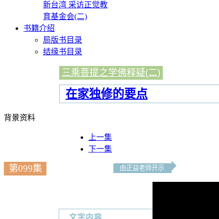
新台湾 采访正觉教
育基金会(二)
书籍介绍
局版书目录
结缘书目录
三乘菩提之学佛释疑(二)
在家独修的要点
背景资料
上一集
下一集
第099集
由正益老师开示
文字内容