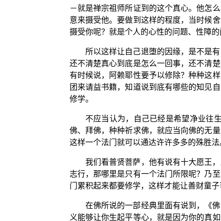
－就是禅宗祖师所证到的这个真心。他怎么
意来摄受他。要做到这样的程度，当时候舍
摄受你呢？就是个人的心性的问题、性障的
所以这样让自己退堕的因缘，是不是有
还不清楚真心到底是怎么一回事，还不清楚
有时候说，阿赖耶性要予以修除？种种这样
团来请益书籍，知道说到底有哪些的知见自
修学。
不应当认为，自己已经是希望净业往生
佛、拜佛，种种祈求佛，就应当向佛的无量
这样一个法门就可以通达许许多多的殊胜法
我们看普贤菩萨，他有说有十大愿王，
志行，那哪里是只有一个法门所限呢？乃至
门累积起来都要修学，这样才能让善财童子
在佛所说的一部经典里面有说到，《佛
义能够让你生起平等心，就是因为你的真如