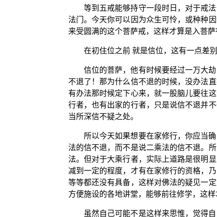
等到五戒能够持守一段时日，对于戒法
法门。今天你可以因为众生可怜，或种种因
来受圆满的这个菩萨戒，这样才算是入菩萨
在初住位之前 就是信位，这有一点差
信位的菩萨，他有时候要经过一万大劫
不退了！那为什么信不退的时候，没办法直
有办法那时候定下心来，就一股脑儿要往这
行者，也有出家的行者，只是说信不退并不
当所深信不疑之处。
所以今天如果想要在家修行，你应当确
法的信不退，而不是说二乘法的信不退。所
法。但对于大乘行者，实际上道路是很明显
减到一定的程度，才有在家修行的资格，乃
等等都还没有具备，这样对佛法的疑见一定
方便施设的各地讲堂，能够前往修学，这样
虽然自己可能不是这样来思惟，觉得自