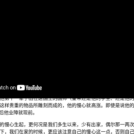
路上，没有遇到比较好的同修，或是说没有遇到好的师长，是不
：独学而无友，孤陋寡闻。就是说你势必对于佛法知见会不够
很充足的一个教育的环境中，都很难说真正了解佛法了，何况
也是难免的，这样的话就要去想说：我如果独自修行的话，应
？
自己产生很大的慢心，想我自己很了不起能够自己独立修持，
自修行就变得很不理想，因为慢心高涨的人，护法菩萨都会远
他第十一辈子出任这国王的国师（皇帝还是他的学生、还是他
这样贵重的物品所雕刻而成的，他的慢心就高涨。即使是说他
后他业障就现前。
的慢心生起，更何况是我们多生以来，少有出家，偶尔那一两
下，我们在家的时候，更应该注意自己的慢心这一点，否则自