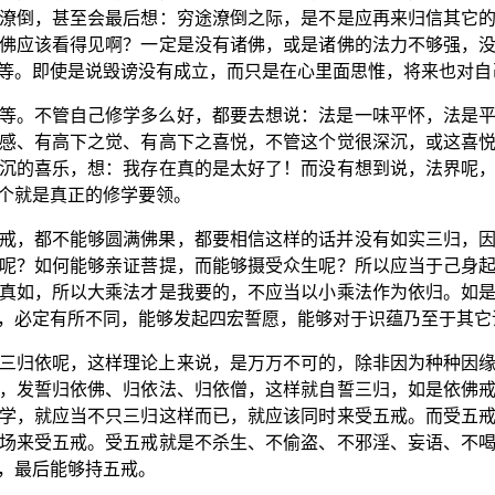
潦倒，甚至会最后想：穷途潦倒之际，是不是应再来归信其它
佛应该看得见啊？一定是没有诸佛，或是诸佛的法力不够强，
等。即使是说毁谤没有成立，而只是在心里面思惟，将来也对自
等。不管自己修学多么好，都要去想说：法是一味平怀，法是
感、有高下之觉、有高下之喜悦，不管这个觉很深沉，或这喜
沉的喜乐，想：我存在真的是太好了！而没有想到说，法界呢
个就是真正的修学要领。
戒，都不能够圆满佛果，都要相信这样的话并没有如实三归，
呢？如何能够亲证菩提，而能够摄受众生呢？所以应当于己身
真如，所以大乘法才是我要的，不应当以小乘法作为依归。如
，必定有所不同，能够发起四宏誓愿，能够对于识蕴乃至于其它
三归依呢，这样理论上来说，是万万不可的，除非因为种种因
，发誓归依佛、归依法、归依僧，这样就自誓三归，如是依佛
学，就应当不只三归这样而已，就应该同时来受五戒。而受五
场来受五戒。受五戒就是不杀生、不偷盗、不邪淫、妄语、不
，最后能够持五戒。