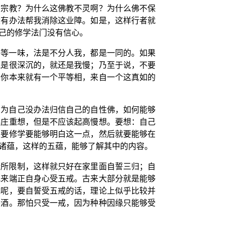
的宗教？为什么这佛教不灵啊？为什么佛不保
没有办法帮我消除这业障。如是，这样行者就
己的修学法门没有信心。
平等一味，法是不分人我，都是一同的。如果
悦是很深沉的，就还是我慢；乃至于说，不要
，你本来就有一个平等相，来自一个这真如的
因为自己没办法归信自己的自性佛，如何能够
起庄重想，但是不应该起高慢想。要想：自己
是要修学要能够明白这一点，然后就要能够在
诸蕴，这样的五蕴，能够了解其中的内容。
缘所限制，这样就只好在家里面自誓三归；自
戒来端正自身心受五戒。古来大部分就是能够
戒呢，要自誓受五戒的话，理论上似乎比较并
喝酒。那怕只受一戒，因为种种因缘只能够受