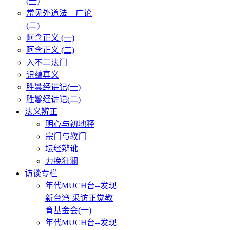
(一)
常见外道法—广论
(二)
阿含正义 (一)
阿含正义 (二)
入不二法门
识蕴真义
胜鬘经讲记(一)
胜鬘经讲记(二)
法义辨正
明心与初地释
宗门与教门
坛经辩讹
力挽狂澜
访谈专栏
年代MUCH台--发现
新台湾 采访正觉教
育基金会(一)
年代MUCH台--发现