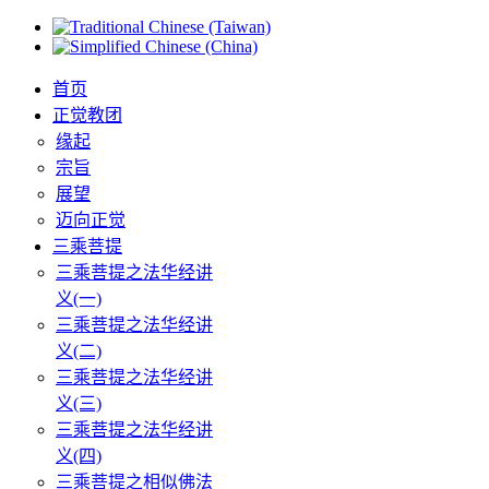
首页
正觉教团
缘起
宗旨
展望
迈向正觉
三乘菩提
三乘菩提之法华经讲
义(一)
三乘菩提之法华经讲
义(二)
三乘菩提之法华经讲
义(三)
三乘菩提之法华经讲
义(四)
三乘菩提之相似佛法