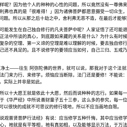
样呢？因为他个人的种种的心性的问题，所以竟然没有一尊佛
利弗也真的是「很难得！」因为诸佛菩萨都愿意摄受一切众生
问题。所以从那之后十劫之中，舍利弗无恶不造，在最后才能够
可能发生在自己独自修行的凡夫菩萨中呢？人家证悟了还可能
正法中所谈的真心，到底跟如来藏的关系是什么？为什么有时
复杂的空理、第一义谛的空理是难以理解的时候，要去独自修
己还不具足的。且不说修学的要领应当如何，自己三归、五戒
净土——往生 阿弥陀佛的世界，就可以说，那我对于这个法
法门来力行、来修学。烦恼应当断除，法门还是要修！不能说
。实际上并非是如此。
所以十大愿王就是依此十大愿，然后而说种种的志行。如果每
于《华严经》中所说善财童子五十三参，这么多的参究，每一
可以很快的成就不可思议的修行境地，所以不应当画地自限。
说观普贤菩萨行法经》有说：应当修学五种忏悔，其中应当修
心，祂就是有平等相，祂有真如相，以及能够显示万法，于万