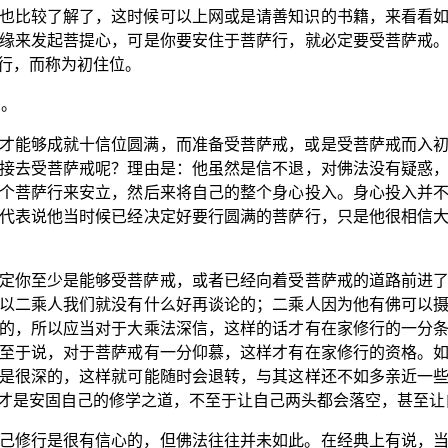
也比较了解了，这时候可以上网或是请善知识的书籍，来看看
缘来发起菩提心，可是你要安住于菩萨行，就必定要受菩萨戒
行，而称为初住位。
别。
才能够成就十信位圆满，而准备受菩萨戒，或是受菩萨戒而入
接去受菩萨戒呢？理由是：他虽然是信不退，对佛法没有疑惑
个菩萨行来安立，然后来将自己的整个身心投入。身心投入并
代表说他当时候已经决定好要行圆满的菩萨行，只是他很相信
定你至少是能够受菩萨戒，或者已经向着受菩萨戒的道路前进
以二乘人我们就没有什么好再谈论的；二乘人因为他有佛可以
的，所以应当对于大乘法深信，这样的话才有在家修行的一分
至于说，对于菩萨戒有一分仰慕，这样才有在家修行的资格。
是很深的，这样就可能随时会退转，与其这样还不如多亲近一
才是安固自己的修学之道，不至于让自己两头都会落空，甚至让
己修行是很有信心的，但佛法往往并未如此。在经典上有说，