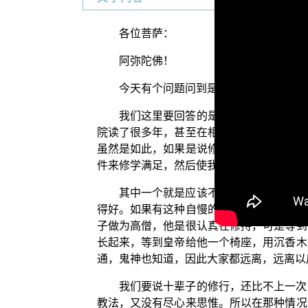
各位菩萨：
阿弥陀佛！
今天有个问题问到是说，他在修行的道
我们这里要回答的是：如同世间法所说
院读了很多年，甚至在相关的这些信息上都
虽然是如此，如果是说修行有一些限制，这
件来修学满足，然后使我自己可以在家修行
其中一个就是应该不要自慢，不要说对
得好。如果有这种自慢的状况发生，这种独
子做为高僧，他是很认真在修持，可是等到
长起来，等到皇帝给他一个椅座，用沉香木
通，鬼神也知道，因此大家都远离，远离以
我们要说十辈子的修行，还比不上一次
教法，又没有尽心来思惟。所以在那种情况