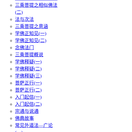
三乘菩提之相似佛法
(二)
法与次法
三乘菩提之意涵
学佛正知见(一)
学佛正知见(二)
念佛法门
三乘菩提概说
学佛释疑(一)
学佛释疑(二)
学佛释疑(三)
菩萨正行(一)
菩萨正行(二)
入门起信(一)
入门起信(二)
宗通与说通
佛典故事
常见外道法—广论