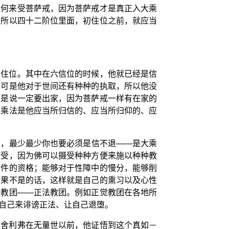
如何来受菩萨戒，因为菩萨戒才是真正入大乘
。所以四十二阶位里面，初住位之前，就应当
初住位。其中在六信位的时候，他就已经是信
，可是他对于世间还有种种的执取，所以他没
不是说一定要出家，因为菩萨戒一样有在家的
大乘法是他应当所归信的、应当所归仰的、应
了，最少最少你也要必须是信不退——是大乘
摄受，因为佛可以摄受种种方便来施以种种教
条件的资格；能够对于性障中的慢分，能够削
如果不是的话，这样就是自己的熏习以及心性
些教团——正法教团。例如正觉教团在各地所
自己来诽谤正法、让自己退堕。
当舍利弗在无量世以前，他证悟到这个真如－