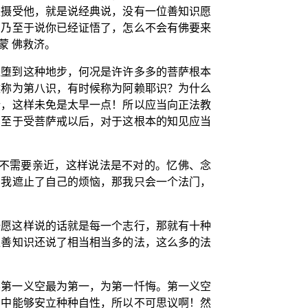
来摄受他，就是说经典说，没有一位善知识愿
，乃至于说你已经证悟了，怎么不会有佛要来
蒙 佛救济。
退堕到这种地步，何况是许许多多的菩萨根本
候称为第八识，有时候称为阿赖耶识？为什么
行，这样未免是太早一点！所以应当向正法教
乃至于受菩萨戒以后，对于这根本的知见应当
就不需要亲近，这样说法是不对的。忆佛、念
：我遮止了自己的烦恼，那我只会一个法门，
一愿这样说的话就是每一个志行，那就有十种
位善知识还说了相当相当多的法，这么多的法
学第一义空最为第一，为第一忏悔。第一义空
法中能够安立种种自性，所以不可思议啊！然