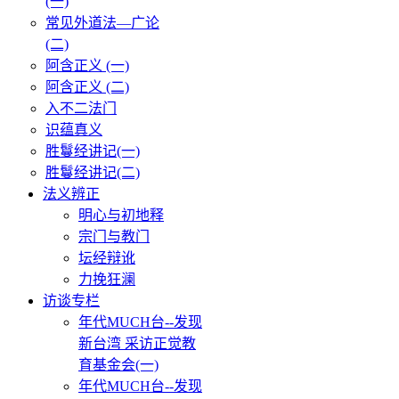
(一)
常见外道法—广论
(二)
阿含正义 (一)
阿含正义 (二)
入不二法门
识蕴真义
胜鬘经讲记(一)
胜鬘经讲记(二)
法义辨正
明心与初地释
宗门与教门
坛经辩讹
力挽狂澜
访谈专栏
年代MUCH台--发现
新台湾 采访正觉教
育基金会(一)
年代MUCH台--发现