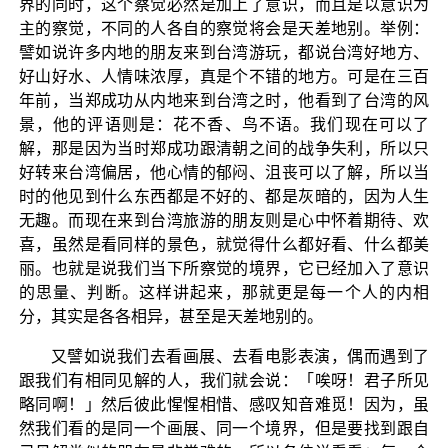
界的同时，这个察觉必然是加上了意识，而且是以意识为
主的察觉，不同的人各自的察觉将会是天差地别。举例：
譬如说许多内地的朋友来到台湾游玩，都说台湾好地方、
好山好水、人情味浓厚，真是个不错的地方。可是在三百
年前，当郑成功从内地来到台湾之时，他看到了台湾的风
景，他的评语则是：花不香、鸟不语。我们现在可以了
解，那是因为当时郑成功跟清朝之间的战争失利，所以只
好转来台湾偏居，他心情的郁闷、沮丧可以了解，所以当
时的他见到什么东西都是不好的、都是灰暗的，因为人生
无趣。而现在来到台湾旅游的朋友则是心中怀着期待、欢
喜，虽然是看同样的景色，就觉得什么都好看、什么都美
丽。也就是说我们当下所察觉的境界，它已经加入了意识
的思量、判断。这样讲起来，那就更是每一个人的内相
分，其实是各各相异，甚至是天差地别的。
又譬如说我们去看画展、去看电影表演，偶而遇到了
跟我们有相同见解的人，我们就会说：「唉呀！君子所见
略同啊！」然后彼此惺惺相惜、感叹知音难觅！因为，虽
然我们看的是同一个画展、同一个境界，但是要找到跟自