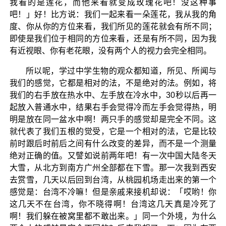
我看的是莲花，而他来看就变成玫瑰花吧！没这种事
吧！」好！比方说：我们一起来看一朵莲花，我从我的角
度、你从你的方位来看，我们所见的莲花就会有所不同；
即使是我们位于相同的方位来看，还是有所不同，因为我
有近视眼、你有老花眼，没有两个人的视力会完全相同。
所以呢，学过中学生物的观众都知道，所见、所闻与
我们的感觉，它都是相对的法，不是绝对的法。例如，将
我们的右手放在热水中、左手放在冷水中，30秒以后再一
起放入普通水中，结果右手会觉得冷而左手会觉得热，明
明是放在同一盆水中啊！两只手的感觉却是完全不同。这
就代表了我们五根的觉受，它是一个相对的法，它是比较
前时跟后时前后之间有什么改变的差异，而不是一个测量
绝对正确的值。又譬如说前两年吧！有一次中国大陆冬天
大雪，从北方到南方广州全部都在下雪。那一次我到西安
去赏雪，几天以后回到台湾，从桃园机场走出来的第一个
感觉是：台湾不冷嘛！但是亲戚来接机却说：「哎哟！你
这几天不在台湾，你不晓得啊！台湾这几天真是冷死了
啊！我们躲在被窝里都不敢出来。」同一个外境，为什么