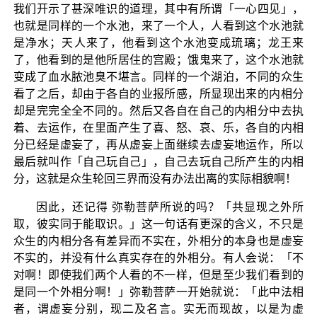
我们开示了甚深唯识的道理，其中有所谓「一心四见」，
也就是同样的一个水池，来了一个人，人看到这个水池就
是净水；天人来了，他看到这个水池变成琉璃；龙王来
了，他看到的是他所居住的宫殿；饿鬼来了，这个水池就
变成了血水脓池臭不堪言。同样的一个湖泊，不同的众生
看了之后，却由于各自的业报所感，所显现出来的内相分
却是完完全全不同的。然后又各自在自己的内相分中去执
着、去运作，在里面产生了喜、怒、哀、乐，各自的内相
分已经是虚妄了，再从虚妄上面继续去虚妄地运作，所以
最后就叫作「自己玩自己」，自己去玩自己所产生的内相
分，这就是众生轮回三界而没有办法出离的实际相貌啊！
因此，还记得 弥勒菩萨所说的吗？「共显现之外所
取，彼实同于能取识。」这一句话有更深的含义，不只是
众生的内相分各有差异而不实在，外相分的本身也是虚妄
不实的，并没有什么真实存在的外相分。有人会说：「不
对啊！即使我们两个人看的不一样，但是至少我们看到的
是同一个外相分啊！」弥勒菩萨一开始就说：「此中法相
者，谓虚妄分别，现二及名言。实无而现故，以是为虚