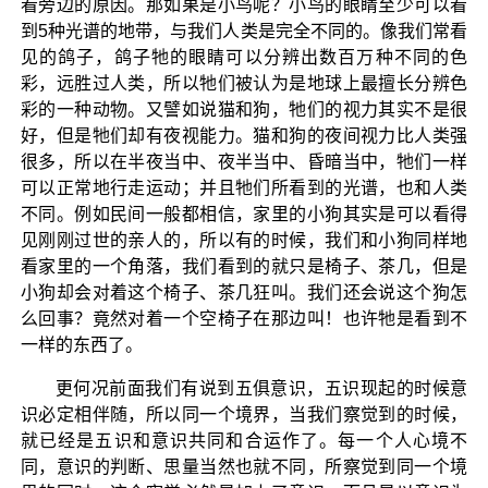
看旁边的原因。那如果是小鸟呢？小鸟的眼睛至少可以看
到5种光谱的地带，与我们人类是完全不同的。像我们常看
见的鸽子，鸽子牠的眼睛可以分辨出数百万种不同的色
彩，远胜过人类，所以牠们被认为是地球上最擅长分辨色
彩的一种动物。又譬如说猫和狗，牠们的视力其实不是很
好，但是牠们却有夜视能力。猫和狗的夜间视力比人类强
很多，所以在半夜当中、夜半当中、昏暗当中，牠们一样
可以正常地行走运动；并且牠们所看到的光谱，也和人类
不同。例如民间一般都相信，家里的小狗其实是可以看得
见刚刚过世的亲人的，所以有的时候，我们和小狗同样地
看家里的一个角落，我们看到的就只是椅子、茶几，但是
小狗却会对着这个椅子、茶几狂叫。我们还会说这个狗怎
么回事？竟然对着一个空椅子在那边叫！也许牠是看到不
一样的东西了。
更何况前面我们有说到五俱意识，五识现起的时候意
识必定相伴随，所以同一个境界，当我们察觉到的时候，
就已经是五识和意识共同和合运作了。每一个人心境不
同，意识的判断、思量当然也就不同，所察觉到同一个境