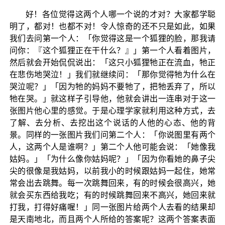
好！各位觉得这两个人哪一个说的才对？大家都学聪
明了，都对！也都不对！令人惊奇的还不只是如此，如果
我们去问第一个人：「你觉得这是一个狐狸的脸，那我请
问你：『这个狐狸正在干什么？』」第一个人看着图片，
然后就会开始侃侃说出：「这只小狐狸牠正在流血，牠正
在悲伤地哭泣！」我们就继续问：「那你觉得牠为什么在
哭泣呢？」「因为牠的妈妈不要牠了，把牠丢弃了，所以
牠在哭。」就这样子引导他，他就会讲出一连串对于这一
张图片他心里的感觉。于是心理学家就利用这种方式，去
了解、去分析、去挖出这个说话的人他的心态、他的背
景。同样的一张图片我们问第二个人：「你说图里有两个
人，这两个人是谁啊？」第二个人他可能会说：「她像我
姑妈。」「为什么像你姑妈呢？」「因为你看她的鼻子尖
尖的很像是我姑妈，以前我小的时候跟姑妈一起住，她常
常会出去跳舞。每一次跳舞回来，有的时候会很高兴，她
就会买东西给我吃；有的时候跳舞回来不高兴，她回来就
打我，打得好痛喔！」同一张图片给两个人去看的结果却
是天南地北，而且两个人所给的答案呢？这两个答案表面