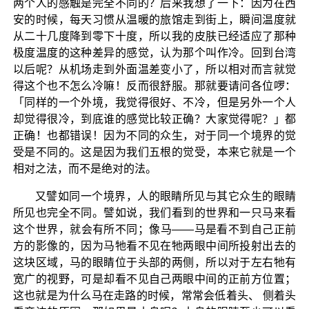
两个人的感触是完全不同的？后来我想了一下：因为在西
安的时候，每天习惯从温暖的旅馆走到街上，瞬间温度就
从二十几度降到零下十度，所以我的皮肤已经适应了那种
极度温度的这种差异的感觉，认为那个叫作冷。回到台湾
以后呢？从机场走到外面温差变小了，所以相对而言就觉
得这个也不怎么冷嘛！反而很舒服。那就要请问各位啰：
「同样的一个外境，我觉得很好、不冷，但是另外一个人
却觉得很冷，到底谁的感觉比较正确？大家觉得呢？」都
正确！也都错误！因为不同的众生，对于同一个境界的觉
受是不同的。这是因为我们五根的觉受，本来它就是一个
相对之法，而不是绝对的法。
又譬如同一个境界，人的眼睛所见与其它众生的眼睛
所见也完全不同。譬如说，我们看到的世界和一只马来看
这个世界，就会有所不同；像马——马是看不到自己正前
方的影像的，因为马牠看不见在牠两眼中间所投射出去的
这块区域，马的眼睛位于头部的两侧，所以对于左右牠有
宽广的视野，可是却看不见自己两眼中间的正前方位置；
这也就是为什么马在走路的时候，常常会低着头、 侧着头