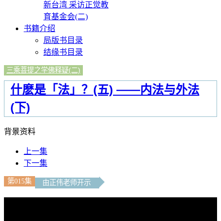
新台湾 采访正觉教
育基金会(二)
书籍介绍
局版书目录
结缘书目录
三乘菩提之学佛释疑(二)
什麽是「法」？(五) ——内法与外法
(下)
背景资料
上一集
下一集
第015集
由正伟老师开示