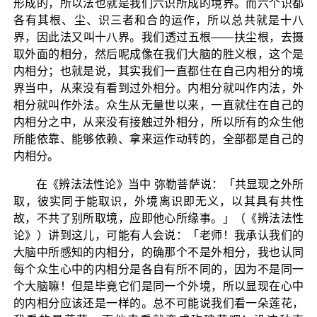
形成的，所以法也就是我们六识所成的境界。而六个识都
各有其根、尘、识三者和合的运作，所以总共就是十八
界，因此法又叫十八界。我们透过五根——扶尘根，去摄
取外面的相分，然后呢成像在我们大脑的胜义根，这个是
内相分；也就是说，其实我们一直都住在自己内相分的境
界当中，从来没有看到过外相分。内相分就叫作内法，外
相分就叫作外法。众生从无量世以来，一直就住在自己的
内相分之中，从来没有接触过外相分，所以所有的众生他
所能依靠、能够依赖、拿来运作动转的，全部都是自己的
内相分。
在《辨法法性论》当中 弥勒菩萨说：「共显现之外所
取，彼实同于能取识，外境离识即无义，以其具有共性
故，不共了别所取境，应即他心所缘事。」（《辨法法性
论》）讲到这儿，可能有人会说：「老师！我承认我们的
大脑中所感知的内相分，的确那个不是外相分，我也认同
每个众生心中的内相分是各自有所不同的，因为不是同一
个大脑嘛！但是毕竟它们是同一个外境，所以显现在心中
的内相分应该还是一样的。总不可能说我们看一朵莲花，