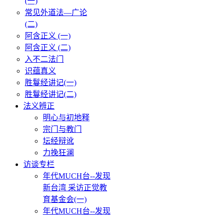
(一)
常见外道法—广论
(二)
阿含正义 (一)
阿含正义 (二)
入不二法门
识蕴真义
胜鬘经讲记(一)
胜鬘经讲记(二)
法义辨正
明心与初地释
宗门与教门
坛经辩讹
力挽狂澜
访谈专栏
年代MUCH台--发现
新台湾 采访正觉教
育基金会(一)
年代MUCH台--发现