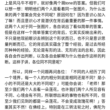
上是风马牛不相干，就好像两个跳tone的答案。但我们可
以想一想：明明他们两个人是看着同一张图片，为什么出
来的两个答案会完全不同呢？原因何在？因为意识心加入
了嘛！而且意识心才是潜伏在背后最重要的那一件事情。
这两个人对于同一张图片，各自说出了看似简单的答案，
但是在这样一个简单答案它的背后，它其实反映出来的，
不只是他现前眼识去辨别这个形状而已，也不只是意识思
量判断而已，它的背后其实蕴含了整个经验，是过去所经
历种种的经验，无论是有形的法、无形的法的总和，因此
各自会作出判断，以及各自会解释为什么他会作这样的判
断。这样子讲，各位同不同意呢？
所以，同样一个问题再问各位：「不同的人经历了同
一个境界，每一个人的内相分到底是相同还是不同？是小
小的不同还是大大的不同呢？」可能你会说：「老师！那
至少我们两个人去看一朵莲花，也许我们两个人所见容有
不同、心境会有不同，所联想出来的事物也有所不同，但
至少我们见到的都是一朵莲花，不会变成玫瑰花啊！」答
案其实不然！在佛经上，特别是在三转法轮之时，佛陀为