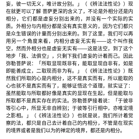
妄，彼一切无义，唯计故分别。」（《辨法法性论》）现
在就更可以了解 菩萨更深的含义了，不论是外相分还是内
相分，它们都是虚妄分别出来的，并没有一个实际的实
质。外相分与内相分都是没有真实意义的，因为它们都只
是众生错误的计量而分别出来的。到了这里，我们可以再
用另一个角度来看，内相分虚妄无实有——这个叫作我
空，然而外相分也是虚妄无实有——这是法空，到了这个
地步「我、法俱空」，只剩下我们虚妄的计着而己。因此
弥勒菩萨说：「所取显现既非有，能取显现自非有，如是
即能善成立，二取现而非为有。」（《辨法法性论》）既
然我们所取的心是内相分，这不是真实而有，所以能取的
心也就不是真实而有了，能够证悟这个道理，就实证了：
虽然能取与所取都好像是真实的显现在生起，但是能取与
所取都不是真实存在的实法。弥勒菩萨接着说：「于彼非
等引心中，所显无非自辨别；于彼等引行相中，亦唯定境
之影相。」（《辨法法性论》）也就是说，我们所计着觉
察的法，都只是自己去计着自己的内相分，不管是在现实
的境界或者是我们以为的禅定的境界，都还是内相分。