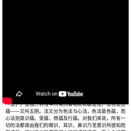
文字内容
各位电视机前的菩萨们：
阿弥陀佛！
先问候大家：少病少恼否？色身康泰否？游步轻利
否？众生易度否？
各位现在所收看的节目是佛教正觉同修会为各位准备
的“三乘菩提之学佛释疑”(二)。我们将一般初机的学佛大众
常会感到困惑的问题，将它们分门别类，用简单易懂的说
法，一项一项地把它们演述出来。
在前面一集的节目中，我们谈到了佛教中所说的
「法」，是指三界当中所有的事物统统都是法，法也是五
蕴——又叫五阴。法又分为色法与心法，色法是色蕴，而
心法则是识蕴、受蕴、想蕴及行蕴。对我们来说，所有一
切的法都是由我们的眼识、耳识、鼻识乃至意识所感知而