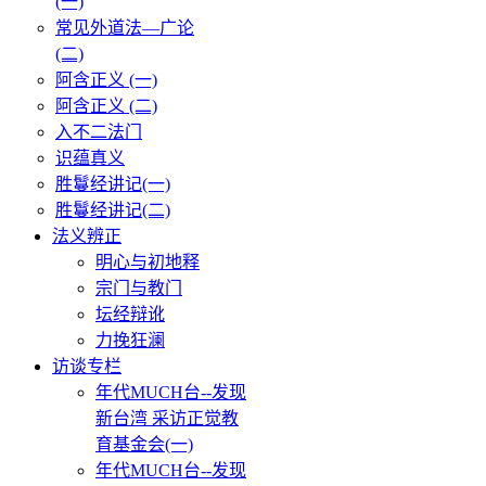
(一)
常见外道法—广论
(二)
阿含正义 (一)
阿含正义 (二)
入不二法门
识蕴真义
胜鬘经讲记(一)
胜鬘经讲记(二)
法义辨正
明心与初地释
宗门与教门
坛经辩讹
力挽狂澜
访谈专栏
年代MUCH台--发现
新台湾 采访正觉教
育基金会(一)
年代MUCH台--发现