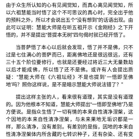
由于众生所认知的心有见闻觉知，而真心离见闻觉知，所
以六祖慧能当时悟了这个不可思议的真心时，完全出乎他
的预料之外，所以才会说出五个“没有想到”的话语出现。由
此可以证明：慧能大师是在听五祖开示《金刚经》之下开
悟的，并不是提出“菩提本无树”四句偈时就已经开悟了。
当菩萨悟了本心以后就会发现，悟了并不是佛，只不
过是七住满心的菩萨而已，距离佛地还是很远很远，还有
三十五个阶位要修行，也就是还要经过将近三大无量数劫
以后才能成佛，所以悟了还不是佛。或许有人会提出质
疑：“慧能大师在《六祖坛经》不是也提到‘一悟即至佛
地’吗？照你这样说，是不是暗示慧能大师说法错了？”
提出这样主张的人，看来很有道理，其实是没有道理
的。因为他根本不知道，慧能大师提出“一悟即至佛地”乃是
方便说。是指众生悟了一切有情的本来自性清净涅槃，这
个因地的本来自性清净涅槃，与未来果地无垢识都是一
样，那么清净，没有差别。有差别的是指，因地的本来自
性清净涅槃体内所含藏的七转识种子，还有杂染、还有变