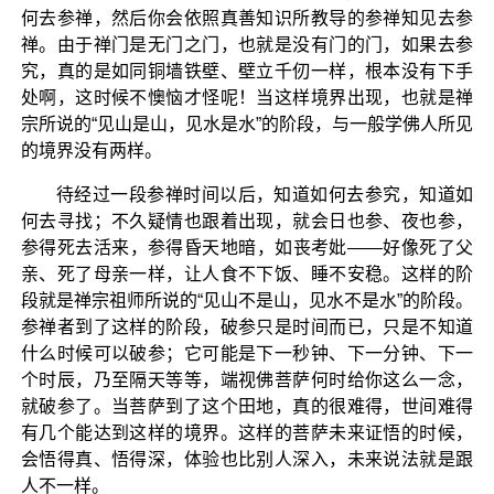
何去参禅，然后你会依照真善知识所教导的参禅知见去参
禅。由于禅门是无门之门，也就是没有门的门，如果去参
究，真的是如同铜墙铁壁、壁立千仞一样，根本没有下手
处啊，这时候不懊恼才怪呢！当这样境界出现，也就是禅
宗所说的“见山是山，见水是水”的阶段，与一般学佛人所见
的境界没有两样。
待经过一段参禅时间以后，知道如何去参究，知道如
何去寻找；不久疑情也跟着出现，就会日也参、夜也参，
参得死去活来，参得昏天地暗，如丧考妣——好像死了父
亲、死了母亲一样，让人食不下饭、睡不安稳。这样的阶
段就是禅宗祖师所说的“见山不是山，见水不是水”的阶段。
参禅者到了这样的阶段，破参只是时间而已，只是不知道
什么时候可以破参；它可能是下一秒钟、下一分钟、下一
个时辰，乃至隔天等等，端视佛菩萨何时给你这么一念，
就破参了。当菩萨到了这个田地，真的很难得，世间难得
有几个能达到这样的境界。这样的菩萨未来证悟的时候，
会悟得真、悟得深，体验也比别人深入，未来说法就是跟
人不一样。