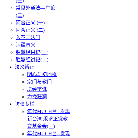
(一)
常见外道法—广论
(二)
阿含正义 (一)
阿含正义 (二)
入不二法门
识蕴真义
胜鬘经讲记(一)
胜鬘经讲记(二)
法义辨正
明心与初地释
宗门与教门
坛经辩讹
力挽狂澜
访谈专栏
年代MUCH台--发现
新台湾 采访正觉教
育基金会(一)
年代MUCH台--发现