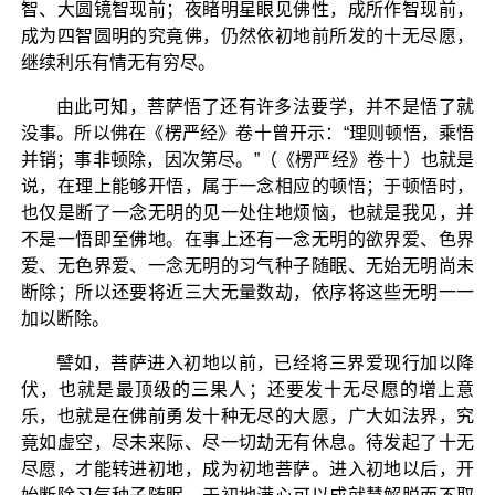
智、大圆镜智现前；夜睹明星眼见佛性，成所作智现前，
成为四智圆明的究竟佛，仍然依初地前所发的十无尽愿，
继续利乐有情无有穷尽。
由此可知，菩萨悟了还有许多法要学，并不是悟了就
没事。所以佛在《楞严经》卷十曾开示：“理则顿悟，乘悟
并销；事非顿除，因次第尽。”（《楞严经》卷十）也就是
说，在理上能够开悟，属于一念相应的顿悟；于顿悟时，
也仅是断了一念无明的见一处住地烦恼，也就是我见，并
不是一悟即至佛地。在事上还有一念无明的欲界爱、色界
爱、无色界爱、一念无明的习气种子随眠、无始无明尚未
断除；所以还要将近三大无量数劫，依序将这些无明一一
加以断除。
譬如，菩萨进入初地以前，已经将三界爱现行加以降
伏，也就是最顶级的三果人；还要发十无尽愿的增上意
乐，也就是在佛前勇发十种无尽的大愿，广大如法界，究
竟如虚空，尽未来际、尽一切劫无有休息。待发起了十无
尽愿，才能转进初地，成为初地菩萨。进入初地以后，开