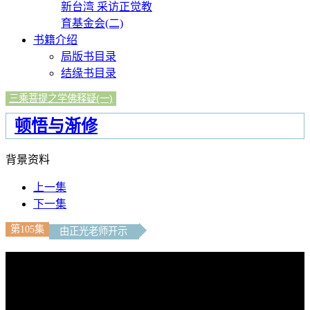
新台湾 采访正觉教
育基金会(二)
书籍介绍
局版书目录
结缘书目录
三乘菩提之学佛释疑(一)
顿悟与渐修
背景资料
上一集
下一集
第105集
由正光老师开示
文字内容