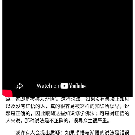
各位电视机前面的菩萨们：
阿弥陀佛！
欢迎继续收看正觉教团所推出一系列电视弘法节目，
名为“三乘菩提之学佛释疑”。在这个主题之下里面有很多子
题，今天所要谈的子题是：顿悟与渐修。
在佛门中有人主张“顿悟与渐悟”，或者主张“开悟来得
很快，我们称为顿悟；需要长时间修持的，我们称为渐
悟”，或者主张“悟是一点一滴累积起来的，累积多了就会开
悟”，或者主张“很简单，你必须从最基本的开始，并且通过
训练与修行的过程，经过一段长时间，可能会达到最高
点，这即是被称为渐悟”。这样说法，如果没有佛法正知见
以及没有证悟的人，真的很容易被这样的知识所误导，说
那是正确的，因此跟随这些知识修学佛法；可是对证悟的
人来说，那种说法是不正确的，误导众生很严重。
或许有人会提出质疑：如果顿悟与渐悟的说法是错误