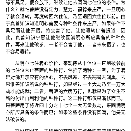
缘不具足，便会放下，继续让他去圆满七住位的条件。为
什么？就怕菩萨没有定力、慧力、福德来庄严，一旦明心
了就会退转，再度转回六住位，乃至退回六住位以前。由
于真善知识知道明心需要有种种条件来庄严，如果条件不
具足而让他开悟，将会害了他，让他退转佛菩提道；因
此，真善知识宁愿让他继续圆满明心所应具备的种种条
件，再来让他破参，一者不会害了他，二者未来悟了，也
不容易退转。
从明心七住满心阶位，来观待从十信位一直到破参前
的七住位为止菩萨的种种行，包括了两种：一者，为了满
足对佛开示应有的信心，不畏风寒、不畏寒暑去闻熏、去
思惟善知识所说的种种行，如是经过一个大劫乃至一万大
劫才能成就；二者，菩萨的六度万行，也就是为了众生不
断的付出自利利他的种种行。这二种行都仅是渐修而已，
是菩萨用了将近四十分之十七个一大无量数劫，来圆满明
心所应具备的条件而已；如果这些条件没有圆满，他是无
法破参的。