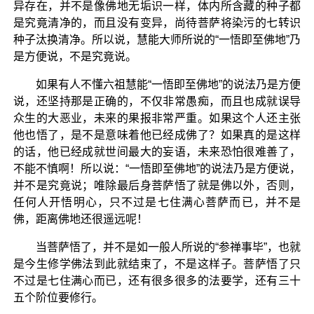
异存在，并不是像佛地无垢识一样，体内所含藏的种子都
是究竟清净的，而且没有变异，尚待菩萨将染污的七转识
种子汰换清净。所以说，慧能大师所说的“一悟即至佛地”乃
是方便说，不是究竟说。
如果有人不懂六祖慧能“一悟即至佛地”的说法乃是方便
说，还坚持那是正确的，不仅非常愚痴，而且也成就误导
众生的大恶业，未来的果报非常严重。如果这个人还主张
他也悟了，是不是意味着他已经成佛了？如果真的是这样
的话，他已经成就世间最大的妄语，未来恐怕很难善了，
不能不慎啊！所以说：“一悟即至佛地”的说法乃是方便说，
并不是究竟说；唯除最后身菩萨悟了就是佛以外，否则，
任何人开悟明心，只不过是七住满心菩萨而已，并不是
佛，距离佛地还很遥远呢！
当菩萨悟了，并不是如一般人所说的“参禅事毕”，也就
是今生修学佛法到此就结束了，不是这样子。菩萨悟了只
不过是七住满心而已，还有很多很多的法要学，还有三十
五个阶位要修行。