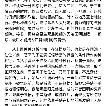
始断除习气种子随眠。于初地满心可以成就慧解脱而不取
证，继续留一分思惑润未来生，转入二地、三地。于三地
快满心的时候，修四禅八定、四无量心、五神通，可以成
为俱解脱而不取证，继续留惑润生，转入四地乃至七地修
行。于七地满心时，证得念念入灭尽定，将烦恼障习气种
子随眠断除；虽然断除了分段生死，但仍然有变易生死未
断除。接着，再将变易生死最微细的无始无明随眠一一断
除，最后才能成为四智圆明的究竟佛。
从上面种种分析可知：在证悟以前，也就是在圆满七
住位以前，菩萨为了圆满证悟所需的具备的条件所作的种
种行，包括了菩萨十信及六度的种种行，都属于渐修，与
顿悟无关；待菩萨于参禅因缘成熟时，一念相应慧，般若
正观现在前，而圆满了七住位，乃属于顿悟，不是渐修；
菩萨悟了以后，始从七住满心开始，一直到妙觉菩萨于菩
提座下顿悟以前，都是渐修，不是顿悟；待妙觉菩萨一手
按地顿悟明心，夜睹明星眼见佛性，成为四智圆明的究竟
佛，都属于顿悟，不是渐修；成佛以后，再也没有所谓顿
悟与渐修问题存在，纯粹依着菩萨在初地前所发的十无尽