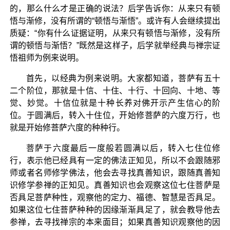
的，那么什么才是正确的说法？后学告诉你：从来只有顿
悟与渐修，没有所谓的“顿悟与渐悟”。或许有人会继续提出
质疑：“你有什么证据证明，从来只有顿悟与渐修，没有所
谓的顿悟与渐悟？”既然是这样子，后学就举经典与禅宗证
悟祖师为例来说明。
首先，以经典为例来说明。大家都知道，菩萨有五十
二个阶位，那就是十信、十住、十行、十回向、十地、等
觉、妙觉。十信位就是十种长养对佛开示产生信心的阶
位。于圆满后，转入十住位，开始修菩萨的六度万行，也
就是开始修菩萨六度的种种行。
菩萨于六度最后一度般若圆满以后，转入七住位修
行，表示他已经具有一定的佛法正知见，所以不会跟随邪
师或者名师修学佛法，他会去寻找真善知识，跟随真善知
识修学参禅的正知见。真善知识也会观察这位七住菩萨是
否具足菩萨种性，观察他的定力、福德、智慧是否具足。
如果这位七住菩萨种种的因缘渐渐具足了，就会教导他去
参禅，去寻找禅宗的本来面目；如果真善知识观察他的因