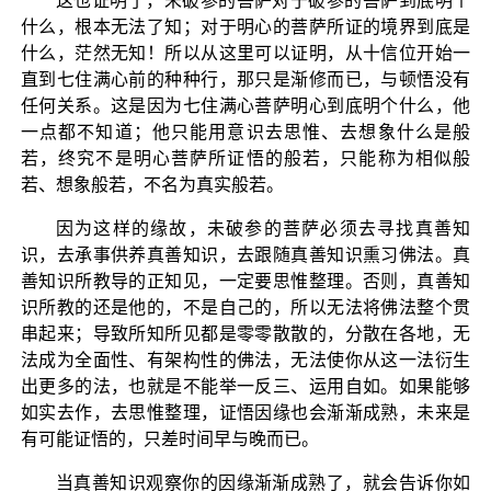
这也证明了，未破参的菩萨对于破参的菩萨到底明个
什么，根本无法了知；对于明心的菩萨所证的境界到底是
什么，茫然无知！所以从这里可以证明，从十信位开始一
直到七住满心前的种种行，那只是渐修而已，与顿悟没有
任何关系。这是因为七住满心菩萨明心到底明个什么，他
一点都不知道；他只能用意识去思惟、去想象什么是般
若，终究不是明心菩萨所证悟的般若，只能称为相似般
若、想象般若，不名为真实般若。
因为这样的缘故，未破参的菩萨必须去寻找真善知
识，去承事供养真善知识，去跟随真善知识熏习佛法。真
善知识所教导的正知见，一定要思惟整理。否则，真善知
识所教的还是他的，不是自己的，所以无法将佛法整个贯
串起来；导致所知所见都是零零散散的，分散在各地，无
法成为全面性、有架构性的佛法，无法使你从这一法衍生
出更多的法，也就是不能举一反三、运用自如。如果能够
如实去作，去思惟整理，证悟因缘也会渐渐成熟，未来是
有可能证悟的，只差时间早与晚而已。
当真善知识观察你的因缘渐渐成熟了，就会告诉你如