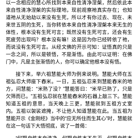
以一念相应的慧心所找到本来自性清净涅槃，然后依此本
来自性清净涅槃的实际理地，现前观察祂真实存在；也知
道祂从无始劫以来没有生死，所以才有你过去、现在、未
来世五阴的生死，当你转依本来自性清净涅槃本来无生的
体性，根本没有生死可言；既然没有生死可言，还会有生
死疲劳出现吗？根本没有嘛！这是因为你已经转依了祂，
而说没有生死可言。从经文佛的开示可知：证悟真的只是
一念之间，所以是顿悟，不是渐悟。由此可以证明：在佛
门中，凡是主张渐悟的人，你可以确定他根本没有悟。
接下来，举六祖慧能大师为例来说明。慧能大师在五
祖弘忍大师座下舂米。一日，五祖弘忍来到慧能舂米的地
方，问慧能：“米熟了没？”慧能答曰：“米早已熟了，只是
欠筛而已。”五祖弘忍就在慧能舂米的石器上敲三下。慧能
知道五祖的意思，当天晚上三更，慧能就到五祖方丈室
内。五祖以袈裟遮掩，不让他人知道慧能在此。当五祖为
慧能开示《金刚经》当中的“应无所住而生其心”时，慧能就
在这一句话下大悟彻底，说了一首偈：