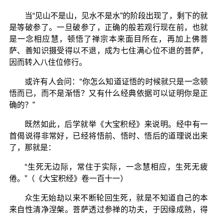
当“见山不是山，见水不是水”的阶段出现了，剩下的就
是等破参了。一旦破参了，正确的般若观行现在前，也就
是一念相应慧，顿悟了禅宗本来面目所在，再加上佛菩
萨、善知识摄受得以不退，成为七住满心位不退的菩萨，
因而转入八住位修行。
或许有人会问：“你怎么知道证悟的时候就只是一念顿
悟而已，而不是渐悟？又有什么经典依据可以证明你是正
确的？”
既然如此，后学就举《大宝积经》来说明。经中有一
首偈说得非常好，已经将悟前、悟时、悟后的道理说出来
了，那就是：
“生死无边际，常住于实际，一念慧相应，生死无疲
倦。”（《大宝积经》卷一百十一）
众生无始劫以来不断轮回生死，就是不知道自己的本
来自性清净涅槃。菩萨透过参禅的功夫，于因缘成熟，得