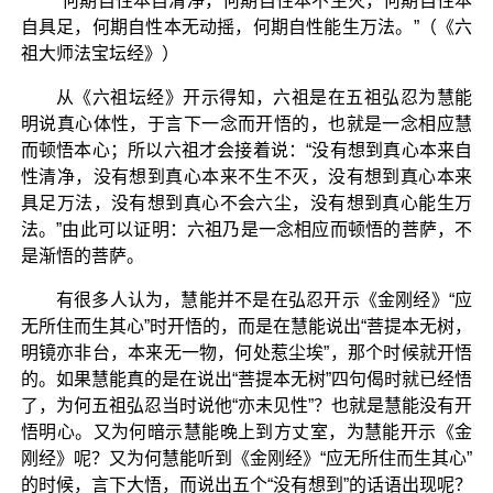
“何期自性本自清净，何期自性本不生灭，何期自性本
自具足，何期自性本无动摇，何期自性能生万法。”（《六
祖大师法宝坛经》）
从《六祖坛经》开示得知，六祖是在五祖弘忍为慧能
明说真心体性，于言下一念而开悟的，也就是一念相应慧
而顿悟本心；所以六祖才会接着说：“没有想到真心本来自
性清净，没有想到真心本来不生不灭，没有想到真心本来
具足万法，没有想到真心不会六尘，没有想到真心能生万
法。”由此可以证明：六祖乃是一念相应而顿悟的菩萨，不
是渐悟的菩萨。
有很多人认为，慧能并不是在弘忍开示《金刚经》“应
无所住而生其心”时开悟的，而是在慧能说出“菩提本无树，
明镜亦非台，本来无一物，何处惹尘埃”，那个时候就开悟
的。如果慧能真的是在说出“菩提本无树”四句偈时就已经悟
了，为何五祖弘忍当时说他“亦未见性”？也就是慧能没有开
悟明心。又为何暗示慧能晚上到方丈室，为慧能开示《金
刚经》呢？又为何慧能听到《金刚经》“应无所住而生其心”
的时候，言下大悟，而说出五个“没有想到”的话语出现呢？