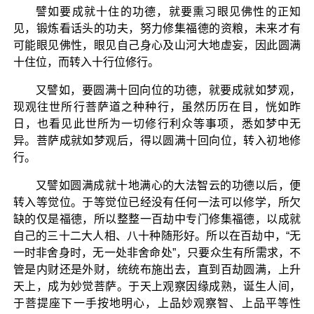
譬如要成就十住的功德，就要熏习眼见佛性的正知
见，锻炼看话头的功夫，努力修集福德的资粮，未来才有
可能眼见佛性，眼见自己身心及山河大地虚妄，因此圆满
十住位，而转入十行位修行。
又譬如，要圆满十回向位的功德，就要成就如梦观，
现观往世所行菩萨道之种种行，虽然历历在目，恍如昨
日，也看见此世所为一切修行利众等事项，悉如梦中无
异。菩萨成就如梦观后，得以圆满十回向位，转入初地修
行。
又譬如圆满成就十地满心的大法智云的功德以后，便
转入等觉位。于等觉位已经没有任何一法可以修学，所欠
缺的仅是福德，所以整整一百劫中专门修集福德，以成就
自己的三十二大人相、八十种随形好。所以在百劫中，“无
一时非舍身时，无一处非舍命处”，只要众生有所需求，不
管是内财还是外财，统统布施出去，直到百劫圆满，上升
天上，成为妙觉菩萨。于天上观察因缘成熟，诞生人间，
于菩提座下一手按地明心，上品妙观察智、上品平等性