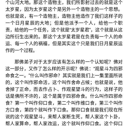
个山河大地。那这个造物主，我们所影射过去的就是这个
太岁星，因为太岁星这个是另外一个造物主的一个思想。
也就是说，有一个造物主，造物主他造作了我们这样子的
一个日月星辰的大地；但是他派予一个人，给他一个职
责，给他的一个任务，这个就是“太岁星君”，这个就是从这
边所衍生出来的。那这个太岁星君是在负责每一个人的命
运、每一个人的祸福，但是其实这个只是我们日月星辰运
作的一个过程。
那佛弟子对于太岁应该有怎么样的一个认知呢？佛对
这一部分，又作了怎么样的开示呢？佛说：“观星斗为四邪
命食之一。”什么叫作邪命？其实就是我们上一集里面所说
的，这个叫作邪命活，这个叫作舍命占候；也就是说，他
舍掉了正命，而去作占卜、作观星望斗的行为，这样子的
话是佛所不许的，这个是属于四邪命食。什么叫作四邪命
食？第一个叫作仰口食，第二个叫作维口食，第三个叫作
方口食，第四个就叫作下口食。那仰口食就是我们现在所
说的这个观星望斗，来帮人家断生死，帮人家这个卜卦，
帮人家算命，帮人家改运，这个就叫作仰口食。这个仰口