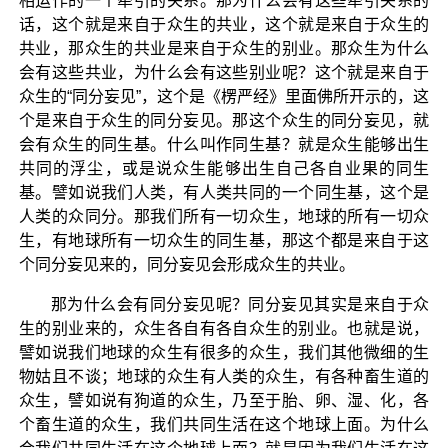
相运作的一个牵引的关系。那为什么会有这些牵引关系的
话，这个就是来自于众生的共业，这个就是来自于众生的
共业，那众生的共业是来自于众生的别业。那众生为什么
会有这些共业，为什么会有这些别业呢？这个就是来自于
众生的“同分妄见”，这个是《楞严经》里面佛所开示的，这
个是来自于众生的同分妄见。那这个众生的同分妄见，就
会有众生的同生基。什么叫作同生基？就是众生能够出生
共同的浮尘，或是说众生能够出生自己各自业果的同生
基。譬如说我们人类，有人类共同的一个同生基，这个是
人类的众同分。那我们所有一切众生，地球的所有一切众
生，有地球所有一切众生的同生基，那这个都是来自于这
个同分妄见来的，同分妄见会形成众生的共业。
那为什么会有同分妄见呢？同分妄见其实是来自于众
生的别业来的，众生各自有各自众生的别业。也就是说，
譬如说我们地球的众生有很多的众生，我们其他微细的生
物姑且不谈；地球的众生有人类的众生，有各种畜生道的
众生，譬如说有狗道的众生，乃至于胎、卵、湿、化，各
个畜生道的众生，我们共同生活在这个地球上面。为什么