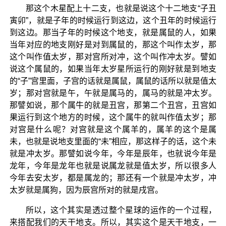
那这个木星配上十二支，也就是说这个十二地支“子丑
寅卯”，就是子年的时候运行到这边，这个丑年的时候运行
到这边。那当子年的时候这个地支，就是属鼠的人，如果
当年对应的地支刚好是对到属鼠的，那这个叫作太岁，那
这个叫作值太岁，那对宫所对冲，这个叫作冲太岁。譬如
说这个属鼠的，如果当年太岁星所运行的刚好就是到地支
的“子”宫里面，子宫的话就是属鼠，属鼠的话所以就是值太
岁；那对宫就是午，午就是属马的，属马的就是冲太岁。
那譬如说，那个属牛的就是丑宫，那第二个丑宫，丑宫如
果运行到这个地方的时候，这个属牛的就叫作值太岁；那
对宫是什么呢？对宫就是这个属羊的，属羊的这个是属
未，也就是说地支里面的“未”相应，那这样子的话，这个未
就是冲太岁。那譬如说今年，今年是辰年，也就说今年是
龙年，今年是龙年也就是说属龙就是值太岁，所以很多人
今年去安太岁，都是属龙的；那还有一个就是冲太岁，冲
太岁就是属狗，因为辰宫所对的就是戌宫。
所以，这个其实是透过整个星球的运作的一个过程，
来搭配我们的天干地支。所以，其实这个是天干地支，一