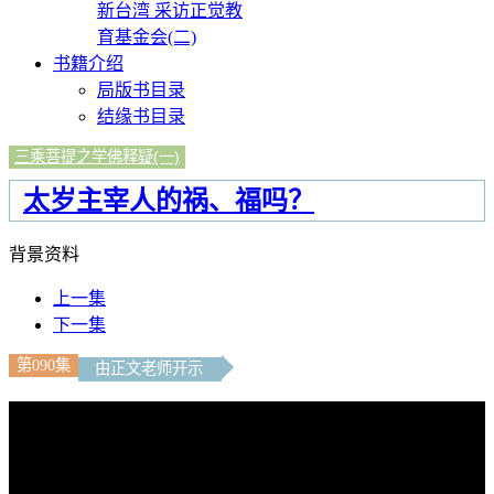
新台湾 采访正觉教
育基金会(二)
书籍介绍
局版书目录
结缘书目录
三乘菩提之学佛释疑(一)
太岁主宰人的祸、福吗？
背景资料
上一集
下一集
第090集
由正文老师开示
文字内容