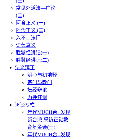
(一)
常见外道法—广论
(二)
阿含正义 (一)
阿含正义 (二)
入不二法门
识蕴真义
胜鬘经讲记(一)
胜鬘经讲记(二)
法义辨正
明心与初地释
宗门与教门
坛经辩讹
力挽狂澜
访谈专栏
年代MUCH台--发现
新台湾 采访正觉教
育基金会(一)
年代MUCH台--发现