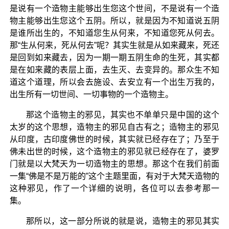
是说有一个造物主能够出生您这个世间，不是说有一个造
物主能够出生您这个五阴。所以，就是因为不知道说五阴
是谁所出生的，不知道您生从何来，不知道您死从何去。
那“生从何来，死从何去”呢？其实生就是从如来藏来，死还
是回到如来藏去，因为一期一期五阴生命的生死，其实都
是在如来藏的表层上面，去生灭、去变异的。那众生不知
道这个道理，所以会去施设、去安立有一个出生万我的，
出生所有一切世间、一切事物的一个造物主。
那这个造物主的邪见，其实也不单单只是中国的这个
太岁的这个思想，造物主的邪见自古有之；造物主的邪见
从印度，古印度佛世的时候，其实就已经存在了；乃至于
佛未出世的时候，这个造物主的邪见就已经存在了，婆罗
门就是以大梵天为一切造物主的思想。那这个在我们前面
一集“佛是不是万能的”这个主题里面，有对于大梵天造物的
这种邪见，作了一个详细的说明，各位可以去参考那一
集。
那所以，这一部分所说的就是说，造物主的邪见其实