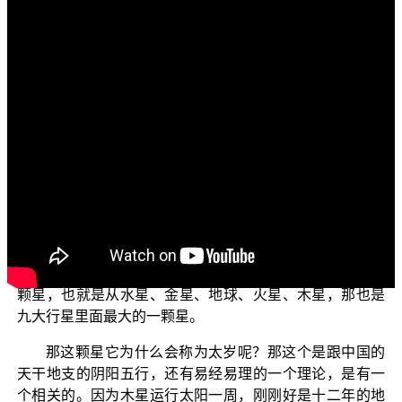
各位菩萨：
阿弥陀佛！
我们今天要继续跟各位来探讨的还是“学佛释疑”的部
分，那“学佛释疑”今天要回答的问题是：太岁主宰人的祸福
吗？
有人问到说“安太岁”，佛弟子安太岁是如法吗？太岁主
宰人的祸福吗？那在探讨这个问题之前，我们先说明一
下：什么是太岁？太岁是中国传统的一个思想，那太岁星
其实就是木星。太岁星这个木星，是我们九大行星里面的
其中的一颗星，那这一颗星是从我们太阳算起的话的第五
颗星，也就是从水星、金星、地球、火星、木星，那也是
九大行星里面最大的一颗星。
那这颗星它为什么会称为太岁呢？那这个是跟中国的
天干地支的阴阳五行，还有易经易理的一个理论，是有一
个相关的。因为木星运行太阳一周，刚刚好是十二年的地