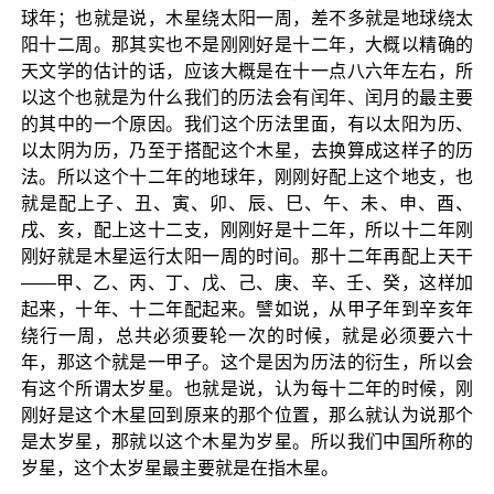
球年；也就是说，木星绕太阳一周，差不多就是地球绕太
阳十二周。那其实也不是刚刚好是十二年，大概以精确的
天文学的估计的话，应该大概是在十一点八六年左右，所
以这个也就是为什么我们的历法会有闰年、闰月的最主要
的其中的一个原因。我们这个历法里面，有以太阳为历、
以太阴为历，乃至于搭配这个木星，去换算成这样子的历
法。所以这个十二年的地球年，刚刚好配上这个地支，也
就是配上子、丑、寅、卯、辰、巳、午、未、申、酉、
戌、亥，配上这十二支，刚刚好是十二年，所以十二年刚
刚好就是木星运行太阳一周的时间。那十二年再配上天干
——甲、乙、丙、丁、戊、己、庚、辛、壬、癸，这样加
起来，十年、十二年配起来。譬如说，从甲子年到辛亥年
绕行一周，总共必须要轮一次的时候，就是必须要六十
年，那这个就是一甲子。这个是因为历法的衍生，所以会
有这个所谓太岁星。也就是说，认为每十二年的时候，刚
刚好是这个木星回到原来的那个位置，那么就认为说那个
是太岁星，那就以这个木星为岁星。所以我们中国所称的
岁星，这个太岁星最主要就是在指木星。