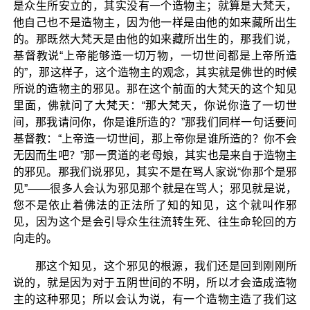
是众生所安立的，其实没有一个造物主；就算是大梵天，
他自己也不是造物主，因为他一样是由他的如来藏所出生
的。那既然大梵天是由他的如来藏所出生的，那我们说，
基督教说“上帝能够造一切万物，一切世间都是上帝所造
的”，那这样子，这个造物主的观念，其实就是佛世的时候
所说的造物主的邪见。那在这个前面的大梵天的这个知见
里面，佛就问了大梵天：“那大梵天，你说你造了一切世
间，那我请问你，你是谁所造的？”那我们同样一句话要问
基督教：“上帝造一切世间，那上帝你是谁所造的？你不会
无因而生吧？”那一贯道的老母娘，其实也是来自于造物主
的邪见。那我们说邪见，其实不是在骂人家说“你那个是邪
见”——很多人会认为邪见那个就是在骂人；邪见就是说，
您不是依止着佛法的正法所了知的知见，这个就叫作邪
见，因为这个是会引导众生往流转生死、往生命轮回的方
向走的。
那这个知见，这个邪见的根源，我们还是回到刚刚所
说的，就是因为对于五阴世间的不明，所以才会造成造物
主的这种邪见；所以会认为说，有一个造物主造了我们这