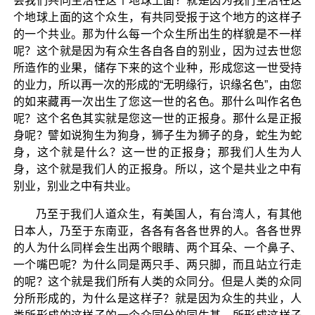
会我们共同生活在这个地球上面？就是因为我们生活在这
个地球上面的这个众生，有共同受报于这个地方的这样子
的一个共业。那为什么每一个众生所出生的样貌是不一样
呢？这个就是因为有众生各自各自的别业，因为过去世您
所造作的业果，储存下来的这个业种，形成您这一世受持
的业力，所以再一次的形成的“无明缘行，识缘名色”，由您
的如来藏再一次出生了您这一世的名色。那什么叫作名色
呢？这个名色其实就是您这一世的正报身。那什么是正报
身呢？譬如说狗生为狗身，狮子生为狮子的身，蛇生为蛇
身，这个就是什么？这一世的正报身；那我们人生为人
身，这个就是我们人的正报身。所以，这个是共业之中有
别业，别业之中有共业。
乃至于我们人道众生，有美国人，有台湾人，有其他
日本人，乃至于东南亚，各各有各各世界的人。各各世界
的人为什么同样会生出两个眼睛、两个耳朵、一个鼻子、
一个嘴巴呢？为什么同是两只手、两只脚，而且站立行走
的呢？这个就是我们所有人类的众同分。但是人类的众同
分所形成的，为什么是这样子？就是因为众生的共业，人