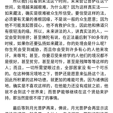
所以我们在看到末法这个时间，未来会让菩萨在这个
世间，处境越来越艰难，为什么呢？因为这样真实法——
如来藏法，确实是很难被众生所信受。要信受这样的法，
必须要有无量的善根因缘，不是说一般的众生愿意；因为
他不可能发起菩提心，他不肯救护众生，因此他和佛道只
有很轻浅的缘。所以，未来讲法的人，讲真实法的人，一
定会受到排挤；甚至佛陀有说，在正法最后剩下80多年的
时候，如果你还要弘扬如来藏法，你的处境会是什么呢？
你生死会受到威胁，而且你会受到许多有心的人他来攻
讦，来辱骂；甚至，你要忍受来修学的人他们的境况都不
是很好，甚至贫穷，甚至是可怜，甚至是残障等等这样的
人；而且，一切所需望眼过去，全部居家没 有一个可乐
的。在这种情况境地之下，菩萨还是愿意来弘扬这个法，
因此所积累的这种功德，就更加的难能可贵。因为诸佛因
地，确实是不喜欢这样的，在他能力还没有成就之前，他
就不会到这个世界来；而菩萨能够继续在这个贤劫来护
持，那当然是很不得了的事情。
最后等到月光菩萨再来，佛说，月光菩萨会再显示这