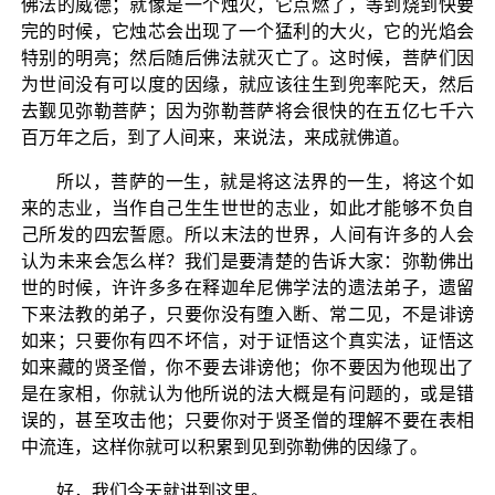
佛法的威德；就像是一个烛火，它点燃了，等到烧到快要
完的时候，它烛芯会出现了一个猛利的大火，它的光焰会
特别的明亮；然后随后佛法就灭亡了。这时候，菩萨们因
为世间没有可以度的因缘，就应该往生到兜率陀天，然后
去觐见弥勒菩萨；因为弥勒菩萨将会很快的在五亿七千六
百万年之后，到了人间来，来说法，来成就佛道。
所以，菩萨的一生，就是将这法界的一生，将这个如
来的志业，当作自己生生世世的志业，如此才能够不负自
己所发的四宏誓愿。所以末法的世界，人间有许多的人会
认为未来会怎么样？我们是要清楚的告诉大家：弥勒佛出
世的时候，许许多多在释迦牟尼佛学法的遗法弟子，遗留
下来法教的弟子，只要你没有堕入断、常二见，不是诽谤
如来；只要你有四不坏信，对于证悟这个真实法，证悟这
如来藏的贤圣僧，你不要去诽谤他；你不要因为他现出了
是在家相，你就认为他所说的法大概是有问题的，或是错
误的，甚至攻击他；只要你对于贤圣僧的理解不要在表相
中流连，这样你就可以积累到见到弥勒佛的因缘了。
好，我们今天就讲到这里。