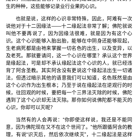
生的种种，这些能够记录业行业果的心识。
也就是说，这样的心识非常特殊，因此，阿难有一次
说他对于十二因缘法——十二缘起法非常了解；佛陀就说
叫他不要再说了，因为因缘法很难，就是因为有这个心
识。这个心识能够入胎出胎，能够在中阴身还能够现起，
生老病死都是由祂来掌握一切名色的出生，以及变异，以
及老死。那就要请问，这一个心识在哪里？承认这个世界
是缘起法，可是却不承认缘起法这个心识的人，就已经违
背了阿含圣教。其实阿含没有更说这个缘起法出生一切诸
法，但透过暗示其他的语意我们可以知道，名色既然是由
这个心识作为出生根本；乃至于说在缘起法在逆观行的时
候，往回观的时候，要把每一个三界法灭除的时候，佛陀
遇到了这个心识却无法灭除。那你如何说佛陀都不能灭的
心识，你却可以灭呢？
当然有的人会再说：“你即使这样说，我还是不能同
意，因为佛陀现在又不在这个世间了。”他所跟循阿含的教
理，有说“识灭后，然后依次继续灭”，十二缘起法是这样