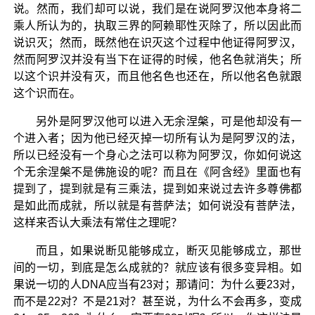
说。然而，我们却可以说，我们是在说阿罗汉他本身将二
乘人所认为的，执取三界的阿赖耶性灭除了，所以因此而
说识灭；然而，既然他在识灭这个过程中他证得阿罗汉，
然而阿罗汉并没有当下在证得的时候，他名色就消失；所
以这个识并没有灭，而且他名色也还在，所以他名色就跟
这个识而在。
另外是阿罗汉他可以进入无余涅槃，可是他却没有一
个进入者；因为他已经灭掉一切所有认为是阿罗汉的法，
所以已经没有一个身心之法可以称为阿罗汉，你如何说这
个无余涅槃不是佛施设的呢？而且在《阿含经》里面也有
提到了，提到就是有三乘法，提到如来说过去许多尊佛都
是如此而成就，所以就是有菩萨法；如何说没有菩萨法，
这样来否认大乘法有常住之理呢？
而且，如果说断见能够成立，断灭见能够成立，那世
间的一切，到底是怎么成就的？就应该有很多变异相。如
果说一切的人DNA应当有23对；那请问：为什么要23对，
而不是22对？不是21对？甚至说，为什么不会再多，变成