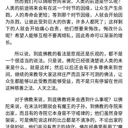
然而我们可以随顺世间来说，人类的前途是什么呢？
人类的前途将来会有在这一个时节的因缘，让众生产生杀
戮，人的寿命会更短；等到那个时节因缘，人就会开始因
为杀戮，让彼此受到巨大的伤害，许多人都死了；这样剩
下的人就会开始痛心自责，他们想要来悔改。悔改什么
呢？希望人能够互相不要再倾轧，因此寿命可以渐渐的增
长。
所以说，到底佛教的看法是悲观还是乐观的，都不是
一个很适当的说法。只是说，佛陀已经很清楚说人类的未
来是什么，就是这样；然后以后还会有许多尊佛来到世
间，继续的来教导大家这样庄严而且深不可测的佛法，让
众生都能够以此受教而能够受益，而不是只有停留在世间
这种慈善之法、人天之法。
对于佛教来说，到底佛教将来会遇到什么事呢？以佛
陀来说，在末法时期就会有魔王的子孙，到佛教的寺院来
出家，而且有的寺院它本身是不守戒律的；他们虽然身穿
袈裟，可是佛陀说这样的比丘都是不清净的，不论出家的
法是如何，他们并没有真正的持守。佛在经典里面用了“魔