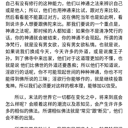
自己有没有修行的这种能力，他们以神通之法来辨识自己
或是他人；所以，他们也用神通来比试，跟对方来比较，
然后看看能不能赢过对方。这在佛陀当年也是如此啊，看
到说许多人想要跟佛陀来比。那我们要说的一个重点是，
神通之法呢，那时候的人都知道：如果你不是清净梵行的
话，你的神通就会被结束，你的神通不会现起。所谓的清
净梵行，就是没有男女欲，没有男女欲私情。也就是说，
如果说我们换成今天，今天许多的外道，或是说魔王子
孙，到了佛寺中来出家，他们对于这道理更加的不懂，也
就是说 他们比佛世的外道还要愚痴；所以他们不知道说，
淫欲行的话呢，你不可能现起世间的种种神通，你也不可
能得到佛所说的三昧；淫欲行你能够作的，就是继续投靠
鬼神。所以我们必须要对这样的根本理，能够加以信受。
所以，末法的世界它一切都在变化之中，将来到底会
怎么样呢？会顺着这样的潮流以及恶知见，会产生许许多
多的相似的佛法。所谓相似佛法就是“常见”跟“断见”，他们
会不断的出笼。