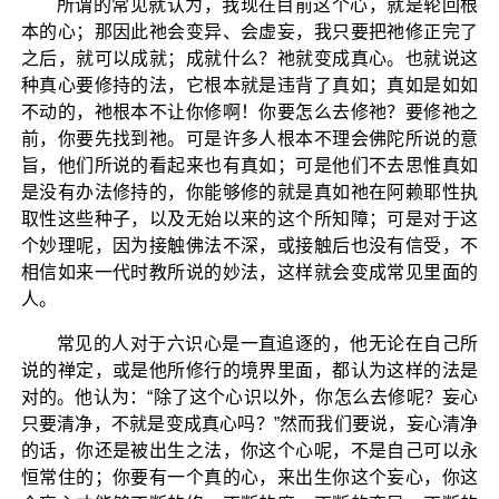
所谓的常见就认为，我现在目前这个心，就是轮回根
本的心；那因此祂会变异、会虚妄，我只要把祂修正完了
之后，就可以成就；成就什么？祂就变成真心。也就说这
种真心要修持的法，它根本就是违背了真如；真如是如如
不动的，祂根本不让你修啊！你要怎么去修祂？要修祂之
前，你要先找到祂。可是许多人根本不理会佛陀所说的意
旨，他们所说的看起来也有真如；可是他们不去思惟真如
是没有办法修持的，你能够修的就是真如祂在阿赖耶性执
取性这些种子，以及无始以来的这个所知障；可是对于这
个妙理呢，因为接触佛法不深，或接触后也没有信受，不
相信如来一代时教所说的妙法，这样就会变成常见里面的
人。
常见的人对于六识心是一直追逐的，他无论在自己所
说的禅定，或是他所修行的境界里面，都认为这样的法是
对的。他认为：“除了这个心识以外，你怎么去修呢？妄心
只要清净，不就是变成真心吗？”然而我们要说，妄心清净
的话，你还是被出生之法，你这个心呢，不是自己可以永
恒常住的；你要有一个真的心，来出生你这个妄心，你这