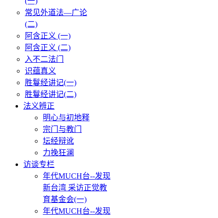
(一)
常见外道法—广论
(二)
阿含正义 (一)
阿含正义 (二)
入不二法门
识蕴真义
胜鬘经讲记(一)
胜鬘经讲记(二)
法义辨正
明心与初地释
宗门与教门
坛经辩讹
力挽狂澜
访谈专栏
年代MUCH台--发现
新台湾 采访正觉教
育基金会(一)
年代MUCH台--发现