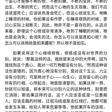
个妄心才能够不断的修、不断的磨、不断的变异、不断的
出生、不断的死亡。然而这个心祂的生灭现象，我们不应
该说是死亡；应该说色身会死亡，但这心就说生灭。祂晚
上睡觉的时候，你如果没有作梦，在睡得很熟的时候，意
识心实际上就断灭；因此，祂并不是一直存在的。从这点
来看，即使这个心修成非常清净，祂到了睡眠的时候，祂
也是会消失；会消失的法，你怎么可以说是真如心呢？你
怎么可以说祂就是如来藏呢？所以祂不是如实。
如果说将这个心继续修练，修练成没有对世界的分
别，就说：“那我这样的话，我就是末法中的大师啊，因为
我找到这个真心，我对一切万物都没有分别。”然而这种说
法也是错的，因为真心祂没有分别，是对这个五尘、六尘
没有分别的；可是祂对于心——众生心，这些妄心的心的
所有的行相、心所起念，祂是很清楚的。如果这样一想，
你就可以知道，将本来可以分别六尘的这种体性，刻意把
它消除；那如果这样的话，这个人应该变成是一位愚痴
人；应该走路的时候，过斑马线或是走红绿灯，他都可能
会发生车祸，给别人带来危害等等，他如果开车的话呢，