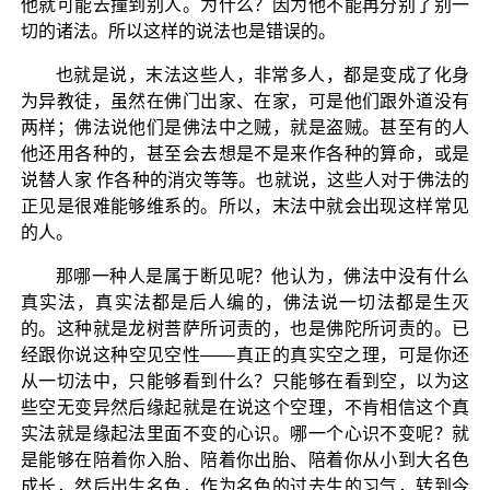
他就可能去撞到别人。为什么？因为他不能再分别了别一
切的诸法。所以这样的说法也是错误的。
也就是说，末法这些人，非常多人，都是变成了化身
为异教徒，虽然在佛门出家、在家，可是他们跟外道没有
两样；佛法说他们是佛法中之贼，就是盗贼。甚至有的人
他还用各种的，甚至会去想是不是来作各种的算命，或是
说替人家 作各种的消灾等等。也就说，这些人对于佛法的
正见是很难能够维系的。所以，末法中就会出现这样常见
的人。
那哪一种人是属于断见呢？他认为，佛法中没有什么
真实法，真实法都是后人编的，佛法说一切法都是生灭
的。这种就是龙树菩萨所诃责的，也是佛陀所诃责的。已
经跟你说这种空见空性——真正的真实空之理，可是你还
从一切法中，只能够看到什么？只能够在看到空，以为这
些空无变异然后缘起就是在说这个空理，不肯相信这个真
实法就是缘起法里面不变的心识。哪一个心识不变呢？就
是能够在陪着你入胎、陪着你出胎、陪着你从小到大名色
成长，然后出生名色，作为名色的过去生的习气，转到今