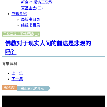
新台湾 采访正觉教
育基金会(二)
书籍介绍
局版书目录
结缘书目录
三乘菩提之学佛释疑(一)
佛教对于现实人间的前途是悲观的
吗？
背景资料
上一集
下一集
第053集
由正益老师开示