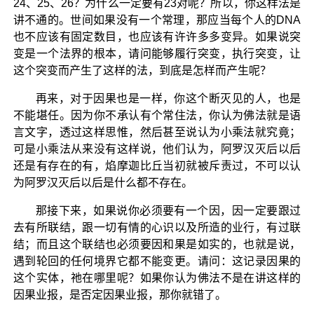
24、25、26？为什么一定要有23对呢？所以，你这样法是
讲不通的。世间如果没有一个常理，那应当每个人的DNA
也不应该有固定数目，也应该有许许多多变异。如果说突
变是一个法界的根本，请问能够履行突变，执行突变，让
这个突变而产生了这样的法，到底是怎样而产生呢？
再来，对于因果也是一样，你这个断灭见的人，也是
不能堪任。因为你不承认有个常住法，你认为佛法就是语
言文字，透过这样思惟，然后甚至说认为小乘法就究竟；
可是小乘法从来没有这样说，他们认为，阿罗汉灭后以后
还是有存在的有，焰摩迦比丘当初就被斥责过，不可以认
为阿罗汉灭后以后是什么都不存在。
那接下来，如果说你必须要有一个因，因一定要跟过
去有所联结，跟一切有情的心识以及所造的业行，有过联
结；而且这个联结也必须要因和果是如实的，也就是说，
遇到轮回的任何境界它都不能变更。请问：这记录因果的
这个实体，祂在哪里呢？如果你认为佛法不是在讲这样的
因果业报，是否定因果业报，那你就错了。