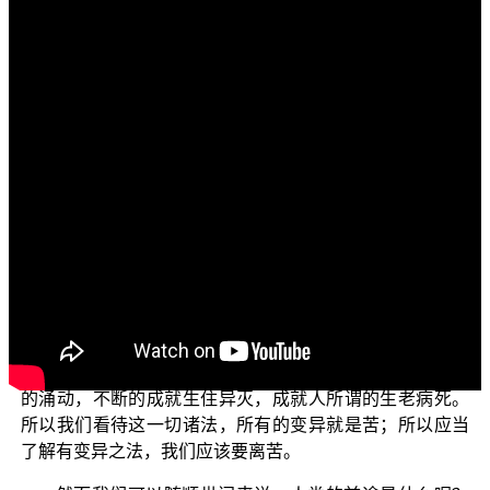
文字内容
各位菩萨：
阿弥陀佛！
今天要讲的主题是：佛教对于现实人间的前途是悲观
的吗？
这个问题它本身是没有办法解释真正的法界的缘起。
实际上法界它不是只有人，有无量无边的众生；而且佛教
看得是更久远的，所以没有一个真正一个实在的。所谓的
真心，祂能够遍三际——过去、现在与未来。以及现在的
法到底是什么呢？现在的法，世间一切法念念不住，每个
刹那之间并没有办法停下来，它一切都是在变异中，不断
的涌动，不断的成就生住异灭，成就人所谓的生老病死。
所以我们看待这一切诸法，所有的变异就是苦；所以应当
了解有变异之法，我们应该要离苦。