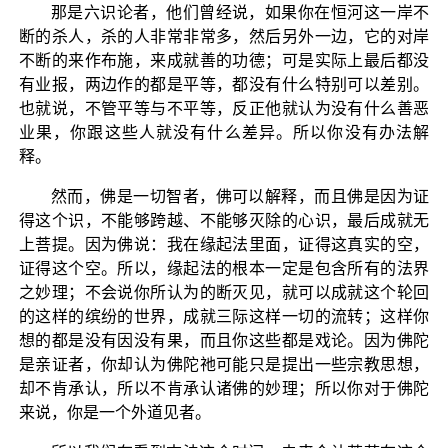
那是六识论者，他们曾经说，如果你在恒河这一岸不
断的杀人，杀的人非常非常多，然后另外一边，它的对岸
不断的来作布施，来成就善的功德；可是实际上最后都没
有业报，两边作的都是平等，都没有什么特别可以差别。
也就说，不管平等与不平等，反正他就认为没有什么善恶
业果，你跟这些人就没有什么差异。所以你没有办法解
释。
然而，佛是一切智者，佛可以解释，而且佛是因为证
得这个识，不能够跨越、不能够灭除的心识，最后成就无
上菩提。因为佛说：我在缘起法里面，证得这真实的空，
证得这个空。所以，缘起法的根本一定是包含所有的法界
之妙理；不会说你所认为的断灭见，就可以成就这个轮回
的这样的缤纷的世界，成就三际这样一切的流转；这样你
想的都是没有因没有果，而且你这些都是戏论。因为佛陀
是亲证者，你却认为佛陀祂可能只是提出一些宗教思想，
却不肯承认，所以不肯承认诸佛的妙理；所以你对于佛陀
来说，你是一个外道见者。