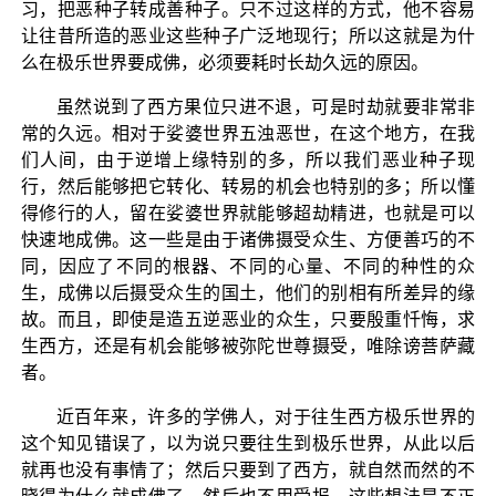
习，把恶种子转成善种子。只不过这样的方式，他不容易
让往昔所造的恶业这些种子广泛地现行；所以这就是为什
么在极乐世界要成佛，必须要耗时长劫久远的原因。
虽然说到了西方果位只进不退，可是时劫就要非常非
常的久远。相对于娑婆世界五浊恶世，在这个地方，在我
们人间，由于逆增上缘特别的多，所以我们恶业种子现
行，然后能够把它转化、转易的机会也特别的多；所以懂
得修行的人，留在娑婆世界就能够超劫精进，也就是可以
快速地成佛。这一些是由于诸佛摄受众生、方便善巧的不
同，因应了不同的根器、不同的心量、不同的种性的众
生，成佛以后摄受众生的国土，他们的别相有所差异的缘
故。而且，即使是造五逆恶业的众生，只要殷重忏悔，求
生西方，还是有机会能够被弥陀世尊摄受，唯除谤菩萨藏
者。
近百年来，许多的学佛人，对于往生西方极乐世界的
这个知见错误了，以为说只要往生到极乐世界，从此以后
就再也没有事情了；然后只要到了西方，就自然而然的不