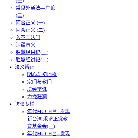
(一)
常见外道法—广论
(二)
阿含正义 (一)
阿含正义 (二)
入不二法门
识蕴真义
胜鬘经讲记(一)
胜鬘经讲记(二)
法义辨正
明心与初地释
宗门与教门
坛经辩讹
力挽狂澜
访谈专栏
年代MUCH台--发现
新台湾 采访正觉教
育基金会(一)
年代MUCH台--发现