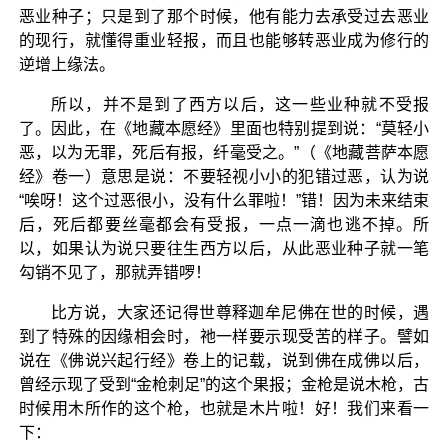
恶业种子；只是到了那个时候，他有能力去承受过去恶业
的现行，就懂得重业轻报，而且也能够转恶业成为修行的
逆增上缘法。
所以，并不是到了西方以后，这一些业种就不受报
了。因此，在《地藏本愿经》里面也特别提到说：“莫轻小
恶，以为无罪，死后有报，纤毫受之。”（《地藏菩萨本愿
经》卷一）意思是说：不要轻视小小的犯错过恶，认为说
“唉呀！这个过恶很小，没有什么罪啦！”错！因为未来结束
后，死后都要丝毫都会有受报，一点一滴也逃不掉。所
以，如果认为说只要往生西方以后，从此恶业种子就一笔
勾销不见了，那就弄错啰！
比方说，大家还记得世尊释迦牟尼佛在世的时候，遇
到了特殊的因缘相会时，祂一样要示现受苦的样子。譬如
说在《佛说兴起行经》卷上的记载，说到佛在成佛以后，
曾经示现了受到“金枪刺足”的这个果报；金枪是说木枪，古
时候用木所作的这个枪，也就是木片啦！好！我们来看一
下：