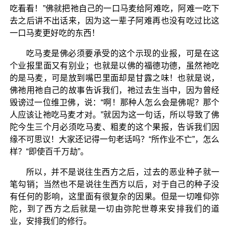
吃看看！”佛就把祂自己的一口马麦给阿难吃，阿难一吃下
去之后讲不出话来，因为这一辈子阿难再也没有吃过比这
一口马麦更好吃的东西！
吃马麦是佛必须要承受的这个示现的业报，可是在这
个业报里面又有别业；也就是以佛的福德功德，虽然祂吃
的是马麦，可是放到嘴巴里面却是甘露之味！也就是说，
佛祂用祂自己的故事告诉我们，祂过去生当中，因为曾经
毁谤过一位维卫佛，说：“啊！那种人怎么会是佛呢？那个
人应该让祂吃马麦才对。”就因为这一句话，所以导致了佛
陀今生三个月必须吃马麦、粗麦的这个果报，告诉我们因
缘不可思议！大家还记得一句老话吗？“所作业不亡”，怎么
样？“即使百千万劫”。
所以，并不是说往生西方之后，过去的恶业种子就一
笔勾销；当然也不是说往生西方以后，对于自己的种子没
有任何的影响，这里面有很复杂的因果。但是一切唯仰弥
陀，到了西方之后就是一切由弥陀世尊来安排我们的道
业，安排我们的修行。