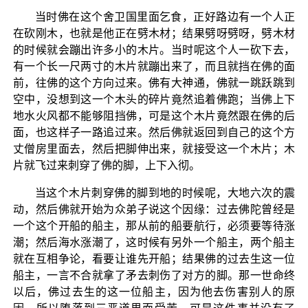
当时佛在这个舍卫国里面乞食，正好路边有一个人正
在砍刚木，也就是他正在劈木材；结果劈呀劈呀，劈木材
的时候就会蹦出许多小的木片。当时呢这个人一砍下去，
有一个长一尺两寸的木片就蹦出来了，而且就挡在佛的面
前，往佛的这个方向过来。佛有大神通，佛就一跳跃跳到
空中，没想到这一个木头的碎片竟然追着佛跑；当佛上下
地水火风都不能够阻挡佛，可是这个木片竟然跟在佛的后
面，也这样子一路追过来。然后佛就返回到自己的这个方
丈僧房里面去，然后把脚伸出来，就接受这一个木片；木
片就飞过来刺穿了佛的脚，上下入彻。
当这个木片刺穿佛的脚到地的时候呢，大地六次的震
动，然后佛就开始为众弟子说这个因缘：过去佛陀曾经是
一个这个开船的船主，那从前的船要航行，必须要等待涨
潮；然后海水涨潮了，这时候有另外一个船主，两个船主
就在互相争论，看要让谁先开船；结果佛的过去生这一位
船主，一言不合就拿了矛去刺伤了对方的脚。那一世命终
以后，佛过去生的这一位船主，因为他去伤害别人的原