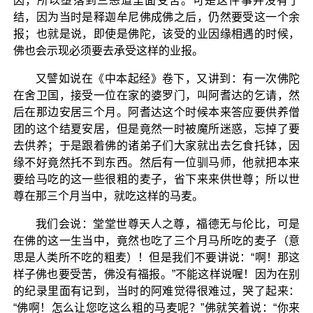
因，所以堕落到三恶道里面受苦。可是这件事并没有了
结，因为当时是释迦牟尼佛成佛之后，仍然要受这一个余
报；也就是说，即使是佛陀，该受的业因缘相遇的时候，
佛也会示现必须要去承受这样的业报。
又譬如说在《中本起经》卷下，又讲到：有一次佛陀
在舍卫国，接受一位在家的婆罗门，叫阿耆达的乞请，然
后在那边安居三个月。阿耆达这个时候本来答应要供养僧
团的这个结夏安居，但是竟然一时被魔所迷惑，忘掉了要
去供养；于是跟着佛的诸弟子们大家就出去乞食托钵，因
缘不好竟然托不到东西。然后有一位驯马师，他就把本来
要给马吃的这一些很粗的麦子，省下来来供世尊；所以世
尊在那三个月当中，就吃这样的马麦。
我们会说：堂堂世尊天人之尊，福德无与伦比，可是
在佛的这一生当中，竟然也吃了三个月马所吃的麦子（意
思是人类所不吃的粗麦）！但是我们不要讲说：“啊！那这
样子佛也要受苦，佛没有福报。”不能这样说喔！因为在别
的纪录里面有记到，当时的阿难觉得很难过，哭了起来：
“佛啊！怎么让您吃这么粗的马麦呢？”佛就笑着说：“你来