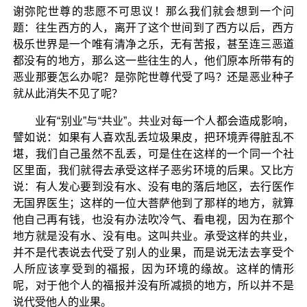
谢弥陀世尊的悲愿不可思议！那么我们就会想到一个问
题：往生西方的人，离开了这个世间到了西方以后，西方
极乐世界是一个唯有清净之乐，无有苦报，甚至连三恶道
都没有的地方，那么这一些往生的人，他们原本所带有的
恶业那要怎么办呢？是弥陀世尊代受了吗？还是恶业种子
就从此消失不见了呢？
业有“别业”与“共业”。共业对每一个人都会造成影响，
譬如说：如果有人喜欢乱丢垃圾果皮，把环境弄得脏乱不
堪，我们自己虽然不乱丢，可是住在这样的一个同一个社
区里面，我们就得去承受这样子恶劣环境的后果。又比方
说：有人发心要到没有水、没有电的落后地区，去行医作
无国界医生；这样的一位大菩萨他到了那样的地方，就算
他自己再有钱，也没有办法吹冷气、看电视，因为在那个
地方就是没有水、没有电。这叫共业。承受这样的共业，
并不是代表说去代受了别人的业果，而是说无法去享受个
人所应该享受到的福报，因为环境的缘故。这样的情形
呢，对于他个人的福报并没有所减损的地方，所以并不是
说代受他人的业果。