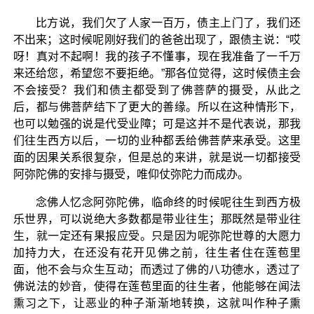
比方说，我们欠了人家一百万，债主上门了，我们还
不出来；这时候呢刚好我们的爸爸出现了，跟债主说：“哎
呀！真对不起啊！我的孩子不懂事，现在我准备了一千万
来还给您，希望您不要拒绝。”那各位觉得，这时候债主会
不会接受？我们和债主都受到了佛菩萨的摄受，从此之
后，都与佛菩萨结下了更大的善缘。所以在这种情形下，
也可以勉强的说是代受业障；可是这并不是代表说，那我
们往生西方以后，一切的业种都丢给佛菩萨来承受。这里
面的因果关系很复杂，但是总的来讲，就是说一切都接受
阿弥陀佛的安排与摄受，唯仰仗弥陀力而成办。
念佛人忆念阿弥陀佛，临命终的时候呢往生到西方极
乐世界，可以说绝大多数都是带业往生；那既然是带业往
生，就一定还有果报应受。只是因为呢弥陀世尊的大愿力
加持力大，在还没有花开见佛之前，往生者住在莲苞里
面，他不会与众生互动；而透过了佛的八功德水，透过了
佛说法的妙音，使得在莲苞里面的往生者，他能够在闻法
熏习之下，让恶业的种子渐渐地转换，这就叫作种子熏