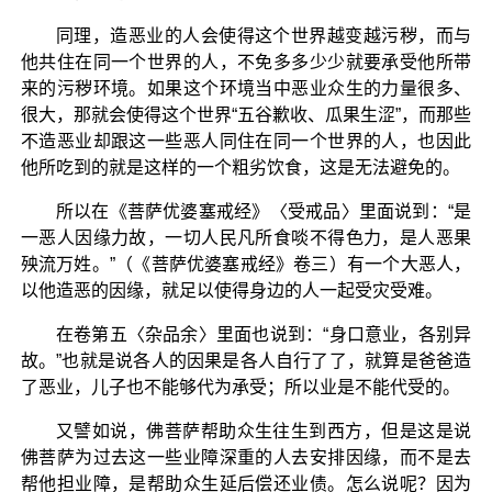
同理，造恶业的人会使得这个世界越变越污秽，而与
他共住在同一个世界的人，不免多多少少就要承受他所带
来的污秽环境。如果这个环境当中恶业众生的力量很多、
很大，那就会使得这个世界“五谷歉收、瓜果生涩”，而那些
不造恶业却跟这一些恶人同住在同一个世界的人，也因此
他所吃到的就是这样的一个粗劣饮食，这是无法避免的。
所以在《菩萨优婆塞戒经》〈受戒品〉里面说到：“是
一恶人因缘力故，一切人民凡所食啖不得色力，是人恶果
殃流万姓。”（《菩萨优婆塞戒经》卷三）有一个大恶人，
以他造恶的因缘，就足以使得身边的人一起受灾受难。
在卷第五〈杂品余〉里面也说到：“身口意业，各别异
故。”也就是说各人的因果是各人自行了了，就算是爸爸造
了恶业，儿子也不能够代为承受；所以业是不能代受的。
又譬如说，佛菩萨帮助众生往生到西方，但是这是说
佛菩萨为过去这一些业障深重的人去安排因缘，而不是去
帮他担业障，是帮助众生延后偿还业债。怎么说呢？因为