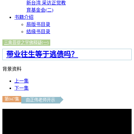
新台湾 采访正觉教
育基金会(二)
书籍介绍
局版书目录
结缘书目录
三乘菩提之学佛释疑(一)
带业往生等于逃债吗？
背景资料
上一集
下一集
第047集
由正伟老师开示
文字内容