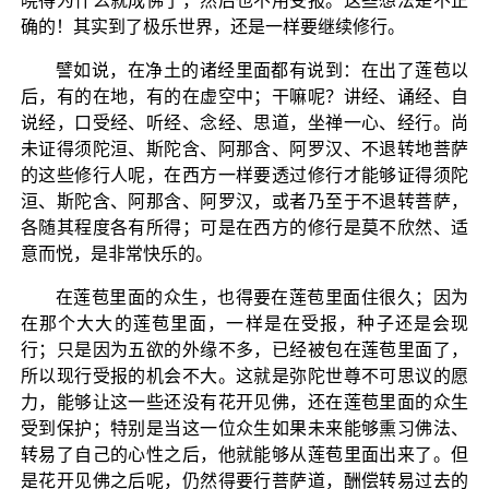
晓得为什么就成佛了，然后也不用受报。这些想法是不正
确的！其实到了极乐世界，还是一样要继续修行。
譬如说，在净土的诸经里面都有说到：在出了莲苞以
后，有的在地，有的在虚空中；干嘛呢？讲经、诵经、自
说经，口受经、听经、念经、思道，坐禅一心、经行。尚
未证得须陀洹、斯陀含、阿那含、阿罗汉、不退转地菩萨
的这些修行人呢，在西方一样要透过修行才能够证得须陀
洹、斯陀含、阿那含、阿罗汉，或者乃至于不退转菩萨，
各随其程度各有所得；可是在西方的修行是莫不欣然、适
意而悦，是非常快乐的。
在莲苞里面的众生，也得要在莲苞里面住很久；因为
在那个大大的莲苞里面，一样是在受报，种子还是会现
行；只是因为五欲的外缘不多，已经被包在莲苞里面了，
所以现行受报的机会不大。这就是弥陀世尊不可思议的愿
力，能够让这一些还没有花开见佛，还在莲苞里面的众生
受到保护；特别是当这一位众生如果未来能够熏习佛法、
转易了自己的心性之后，他就能够从莲苞里面出来了。但
是花开见佛之后呢，仍然得要行菩萨道，酬偿转易过去的