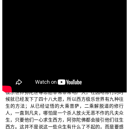
各位电视机前的观众朋友们：
阿弥陀佛！
首先先问候大家：少病少恼否？色身康泰否？游步轻
利否？道业精进否？众生易度否？
现在您所收看的节目是“三乘菩提之学佛释疑”，佛教正
觉同修会将一些平常学佛人会感到有疑惑的问题收集起
来，统一的为大家解说。今天所说的题目是：带业往生是
逃债吗？
带业往生西方算是一种逃避应该负起的责任吗？西方
极乐世界弥陀世尊悲愿非常非常地广大，在因地修行的时
候就已经发下了四十八大愿，所以西方极乐世界有九种往
生的方法；从已经证悟的大乘菩萨，二乘解脱道的修行
人，一直到凡夫，哪怕是一个杀人放火无恶不作的凡夫众
生，只要他们一心求生西方，阿弥陀佛都会接引他们往生
西方。这并不是说这一些众生有什么了不起的，而是要感