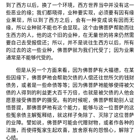
到了西方以后，换了一个环境，西方世界当中并没有这一
些恶业的缘；我们都晓得，业种要实现，必须要有因有缘
业果现，所以到了西方之后，会有一种变成说有因而无
缘，所以业种就不能也不会显现。这个由佛菩萨帮助而往
生西方的人，他的这个旧的业种，在无量世的将来仍然需
要自己去受报偿还；所以，并不是说往生西方以后，所有
的过去的这一些业种，佛菩萨就为我们代受了；因为业果
通常是不能够代受的。
但是从另一个方面来看，因为佛菩萨有大福德，在某
些因缘下，佛菩萨祂会帮助欠债的人偿还往世所欠的钱财
债务，或者是一些命债等等；因为佛菩萨祂能够使得被欠
债的人得到的利益更大百千万倍，也就是被欠债的人他会
愿意接受佛菩萨的摄受。有的时候呢，佛菩萨帮助别人证
悟菩提，那佛菩萨祂有这个能力，能够与这一位菩萨的这
些冤亲债主解冤释结，就这样子免除了、灭除了这位菩萨
的业障。譬如说，佛菩萨可能会代赠财物，或者作各种的
法施，而使得冤家生起欢喜，放舍原有的怨恨心，解除了
心结。