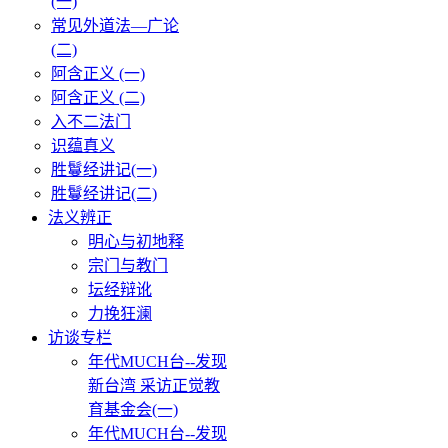
(一)
常见外道法—广论
(二)
阿含正义 (一)
阿含正义 (二)
入不二法门
识蕴真义
胜鬘经讲记(一)
胜鬘经讲记(二)
法义辨正
明心与初地释
宗门与教门
坛经辩讹
力挽狂澜
访谈专栏
年代MUCH台--发现
新台湾 采访正觉教
育基金会(一)
年代MUCH台--发现