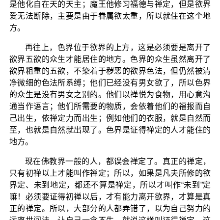
是他化自在天的天主；魔王他修习福德与禅定，但是欲界
爱无法断除，主要是由于眷属欲太重，所以就住在这个地
方。
再往上，色界位于欲界的上方，这是必须要是离开了
欲界五欲的众生才能居住的地方。色界的众生虽然离开了
欲界粗重的五欲，不染着于秽恶的欲界色法，但仍然被清
净微细的色法所系缚；他们已经没有男女欲了，所以色界
的众生是没有男女之别的。他们以禅悦为食物，用心意沟
通当作语言；他们所需要的物质，会依着他们的福报而自
己出生，依禅定力而出生；例如他们的衣服，就是自然而
至，也就是自然就出现了。色界是证得禅定的人才能住的
地方。
现在佛教界一般的人，都误会禅定了。真正的禅定，
只有初禅以上才能叫作禅定；所以，如果是凡夫所修的欲
界定、未到地定，都还不算是禅定，所以才叫作“未到”定
嘛！必须要证得初禅以后，才有能力离开欲界，才算是真
正的禅定。所以，大部分的人都弄错了，以为自己努力的