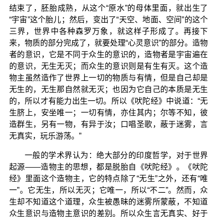
结束了，胚胎成熟，从这个“原水”的母体里面，就出生了
“宇宙”这个胎儿；然后，变出了“天空、地面、空间”的这个
三界，世界中各种森罗万象，就这样子形成了。再接下
来，物质的部分完成了，就要处理“心灵意识”的部分。造物
者的意识，它是不同于众生的意识的，造物者是宇宙遍在
的意识，无生无灭；而众生的意识则是有生有灭。这个造
物主虽然造作了世界上一切的物质与有情，但是自己却是
无生的，无生那自然就无灭；也因为它自己的本质是无生
的，所以才有能力出生一切。所以《吠陀经》中说道：“无
生脐上，安坐唯一；一切有情，亦住其内；尔等不知，彼
造群生，另有一物，有异于汝；口唱圣歌，蔽于迷雾，言
无真实，玩乐游荡。”
一般的学术界认为：绝大部分的印度哲学，对于世界
起源——造物主的思想，都是脱胎自《吠陀经》。《吠陀
经》里面这个造物主，它的特点除了“无生”之外，还有“唯
一”。它无生，所以无灭；它唯一，所以“不二”。然而，众
生却不知道这个道理，众生被愚昧的迷雾所蒙蔽，不知道
众生意识与造物主意识的差别。所以众生言无真实、好于