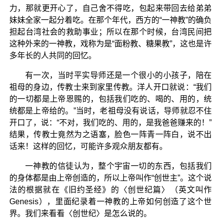
力，那就更开心了，自己舍不得吃，包起来带回去给弟弟
妹妹全家一起分着吃。在那个年代，西方的“一神教”的确负
担起台湾社会的救助事业；所以在那个时候，台湾民间把
这种外来的一神教，戏称为是“面粉教、糖果教”，这也是许
多年长的人共同的回忆。
有一次，当时平实导师还是一个很小的小孩子，陪在
祖母的身边，传教士来到家里传教。洋人开口就说：“我们
的一切都是上帝恩赐的，包括我们吃的、喝的、用的，统
统都是上帝给的。”当时，老祖母没有说话，导师就忍不住
开口了，说：“不对，我们吃的、用的，是我爸爸赚来的！”
结果，传教士竟然为之语塞，脸色一阵青一阵白，说不出
话来！这样的回忆，可能许多观众朋友都有。
一神教的信徒认为，整个宇宙一切的东西，包括我们
的身体都是由上帝创造的，所以上帝叫作“创世主”。这个说
法的根据就在《旧约圣经》的〈创世纪篇〉（英文叫作
Genesis），里面纪录着一神教的上帝如何创造了这个世
界。我们来看看〈创世纪〉是怎么说的。