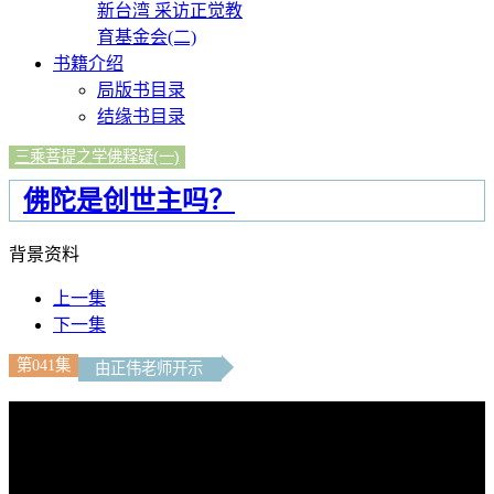
新台湾 采访正觉教
育基金会(二)
书籍介绍
局版书目录
结缘书目录
三乘菩提之学佛释疑(一)
佛陀是创世主吗？
背景资料
上一集
下一集
第041集
由正伟老师开示
文字内容