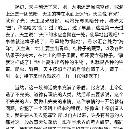
起初，天主创造了天、地，大地还是混沌空虚，深渊
上还是一团黑暗，天主的神在水面上运行。天主说“有光”，
就有了光；天主见光很好，就将光与黑暗分开，称光为
“昼”，称黑暗为“夜”；过了晚上，过了早晨，这是第一天过
去了。天主说：“天下的水应当聚在一处，使旱地出现吧！”
事情就这样子成了，称旱地为“陆地”，称水汇合处为“海
洋”。天主说：“地上要生出青草、结种子的蔬菜，以及各种
结果子的树木，在地上的果子里面，都还要含有种子。”事
就这样成了！“地上要生出各种的生物”，也就是各种的牲
畜、爬虫、野兽。天主按照自己的肖像创造了人，造了一
男一女；接下来世界就这样一样一样的成就了！
当然，这一段神话故事充满了矛盾。比方说，上帝创
造了不完美、道德有瑕疵的人类，然后却去要求说，这个
不完美的人，要做出完美的事情。这件事情的一开始就有
问题，它犯了一个逻辑上根本的错误，好像说“上帝创造人
类，就是要人类去犯罪”？所以自古以来，许多有智慧的人
都对这一段故事无法采信。现在学术界的考古研究，都同