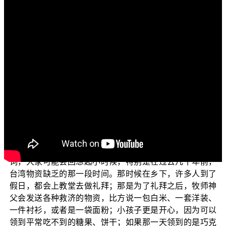
各位电视机前的观众朋友们：
阿弥陀佛！
首先先问候大家：少病少恼否？色身康泰否？游步轻
利否？道业精进否？众生易度否？
现在您所收看的节目是“三乘菩提之远惑趣道”，也就是
“学佛释疑”。佛教正觉同修会，将一些平常学佛人会感到有
疑惑的问题收集起来，统一的为大家解说。今天所说的题
目是：佛陀是创世主吗？
佛陀是创造这个世界的主人吗？听到创世主这个名
词，大家可能会回想起小时候，特别是在过去几十年前，
台湾物资缺乏的那一段时间。那时候在乡下，许多人到了
假日，都会上教堂去做礼拜；那是为了礼拜之后，牧师神
父会发送各种救济的物资，比方说一包白米、一套洋装、
一件衬衫，或者是一袋面粉；小孩子更是开心，因为可以
领到平常吃不到的糖果、饼干；如果那一天领到的是巧克