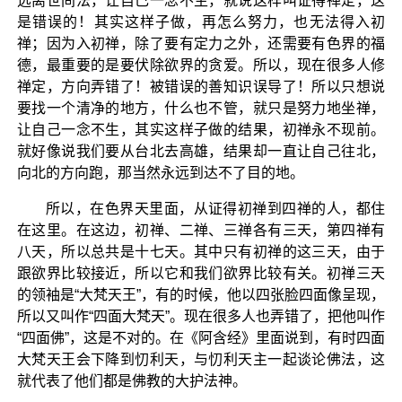
远离世间法，让自己一念不生，就说这样叫证得禅定，这
是错误的！其实这样子做，再怎么努力，也无法得入初
禅；因为入初禅，除了要有定力之外，还需要有色界的福
德，最重要的是要伏除欲界的贪爱。所以，现在很多人修
禅定，方向弄错了！被错误的善知识误导了！所以只想说
要找一个清净的地方，什么也不管，就只是努力地坐禅，
让自己一念不生，其实这样子做的结果，初禅永不现前。
就好像说我们要从台北去高雄，结果却一直让自己往北，
向北的方向跑，那当然永远到达不了目的地。
所以，在色界天里面，从证得初禅到四禅的人，都住
在这里。在这边，初禅、二禅、三禅各有三天，第四禅有
八天，所以总共是十七天。其中只有初禅的这三天，由于
跟欲界比较接近，所以它和我们欲界比较有关。初禅三天
的领袖是“大梵天王”，有的时候，他以四张脸四面像呈现，
所以又叫作“四面大梵天”。现在很多人也弄错了，把他叫作
“四面佛”，这是不对的。在《阿含经》里面说到，有时四面
大梵天王会下降到忉利天，与忉利天主一起谈论佛法，这
就代表了他们都是佛教的大护法神。