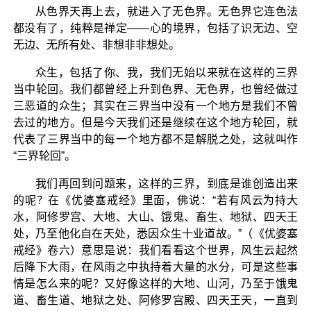
从色界天再上去，就进入了无色界。无色界它连色法
都没有了，纯粹是禅定——心的境界，包括了识无边、空
无边、无所有处、非想非非想处。
众生，包括了你、我，我们无始以来就在这样的三界
当中轮回。我们都曾经上升到色界、无色界，也曾经做过
三恶道的众生；其实在三界当中没有一个地方是我们不曾
去过的地方。但是今天我们还是继续在这个地方轮回，就
代表了三界当中的每一个地方都不是解脱之处，这就叫作
“三界轮回”。
我们再回到问题来，这样的三界，到底是谁创造出来
的呢？在《优婆塞戒经》里面，佛说：“若有风云为持大
水，阿修罗宫、大地、大山、饿鬼、畜生、地狱、四天王
处，乃至他化自在天处，悉因众生十业道故。”（《优婆塞
戒经》卷六）意思是说：我们看看这个世界，风生云起然
后降下大雨，在风雨之中执持着大量的水分，可是这些事
情是怎么来的呢？又好像这样的大地、山河，乃至于饿鬼
道、畜生道、地狱之处、阿修罗宫殿、四天王天，一直到