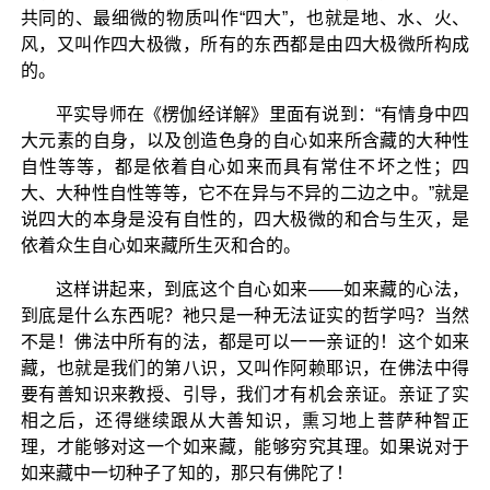
共同的、最细微的物质叫作“四大”，也就是地、水、火、
风，又叫作四大极微，所有的东西都是由四大极微所构成
的。
平实导师在《楞伽经详解》里面有说到：“有情身中四
大元素的自身，以及创造色身的自心如来所含藏的大种性
自性等等，都是依着自心如来而具有常住不坏之性；四
大、大种性自性等等，它不在异与不异的二边之中。”就是
说四大的本身是没有自性的，四大极微的和合与生灭，是
依着众生自心如来藏所生灭和合的。
这样讲起来，到底这个自心如来——如来藏的心法，
到底是什么东西呢？衪只是一种无法证实的哲学吗？当然
不是！佛法中所有的法，都是可以一一亲证的！这个如来
藏，也就是我们的第八识，又叫作阿赖耶识，在佛法中得
要有善知识来教授、引导，我们才有机会亲证。亲证了实
相之后，还得继续跟从大善知识，熏习地上菩萨种智正
理，才能够对这一个如来藏，能够穷究其理。如果说对于
如来藏中一切种子了知的，那只有佛陀了！