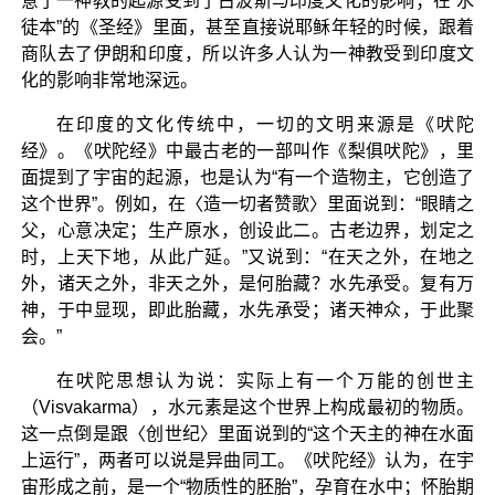
意了一神教的起源受到了古波斯与印度文化的影响；在“水
徒本”的《圣经》里面，甚至直接说耶稣年轻的时候，跟着
商队去了伊朗和印度，所以许多人认为一神教受到印度文
化的影响非常地深远。
在印度的文化传统中，一切的文明来源是《吠陀
经》。《吠陀经》中最古老的一部叫作《梨俱吠陀》，里
面提到了宇宙的起源，也是认为“有一个造物主，它创造了
这个世界”。例如，在〈造一切者赞歌〉里面说到：“眼睛之
父，心意决定；生产原水，创设此二。古老边界，划定之
时，上天下地，从此广延。”又说到：“在天之外，在地之
外，诸天之外，非天之外，是何胎藏？水先承受。复有万
神，于中显现，即此胎藏，水先承受；诸天神众，于此聚
会。”
在吠陀思想认为说：实际上有一个万能的创世主
（Visvakarma），水元素是这个世界上构成最初的物质。
这一点倒是跟〈创世纪〉里面说到的“这个天主的神在水面
上运行”，两者可以说是异曲同工。《吠陀经》认为，在宇
宙形成之前，是一个“物质性的胚胎”，孕育在水中；怀胎期