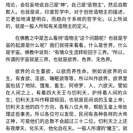
戏论，会狂妄地说自己是“神”，自己是“造物主”，然后自欺
欺人。也就是说，印度哲学中，对于创世造物主的描述，
它更加地清楚明白，而趋向于系统的哲学化。以上所说
的，就是一般人所知有关造物主的定义。
在佛教之中是怎么看待“造物主”这个问题呢？也就是宇
宙的起源是什么呢？我们就得来看看，什么是世界，什么
是宇宙。佛教中说到：“有情众生流转轮回于三界。”所以，
所谓的宇宙就是三界，也就是欲界、色界、无色界。
欲界的众生重欲，以欲而养性命。例如说欲界的众
生，有食欲、淫欲、睡眠欲等等，所以叫作欲界。欲界里
面包括了地狱、饿鬼、畜生、阿修罗、人、六欲天。譬如
在人间之上，有着四大天王与忉利天，护持着人间的众
生；忉利天主叫作释提桓因，也就是民间说的玉皇上帝；
忉利天主他的四个方向，各有八位大帝，帮助玉皇上帝处
理这些事务。所以各位可以发现，民间有各种各样的大帝
正神，可是他们的总数不会超过三十二位。忉利天之上还
有夜摩天、化乐天、他化自在天。一般人所谓的“魔王”，就