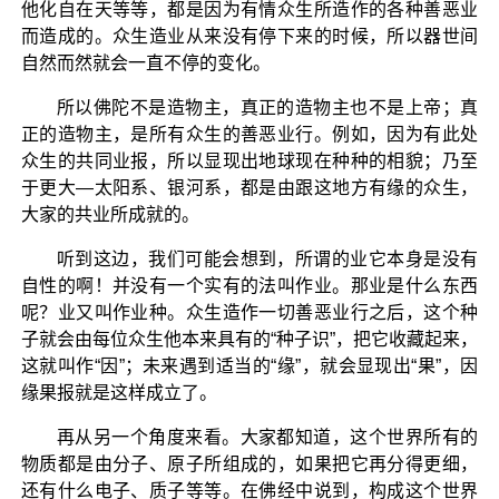
他化自在天等等，都是因为有情众生所造作的各种善恶业
而造成的。众生造业从来没有停下来的时候，所以器世间
自然而然就会一直不停的变化。
所以佛陀不是造物主，真正的造物主也不是上帝；真
正的造物主，是所有众生的善恶业行。例如，因为有此处
众生的共同业报，所以显现出地球现在种种的相貌；乃至
于更大—太阳系、银河系，都是由跟这地方有缘的众生，
大家的共业所成就的。
听到这边，我们可能会想到，所谓的业它本身是没有
自性的啊！并没有一个实有的法叫作业。那业是什么东西
呢？业又叫作业种。众生造作一切善恶业行之后，这个种
子就会由每位众生他本来具有的“种子识”，把它收藏起来，
这就叫作“因”；未来遇到适当的“缘”，就会显现出“果”，因
缘果报就是这样成立了。
再从另一个角度来看。大家都知道，这个世界所有的
物质都是由分子、原子所组成的，如果把它再分得更细，
还有什么电子、质子等等。在佛经中说到，构成这个世界