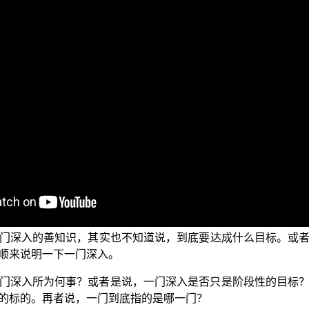
谈谈：如何一门深入？
，其实是还有一点讨论的空间；但是不妨说，也有方便地受持
惟如何一门深入的问题。
十方如来于十八界一一修行，皆得圆满无上菩提，于其中间亦
知根一时清净。】（《楞严经》卷四）
根门，固定一个根门深入去观察，目的是要“入一无妄，彼六知
样的一门深入是可以达到“入一无妄，彼六知根一时清净”的目
门深入的善知识，其实也不知道说，到底要达成什么目标。或
顺来说明一下一门深入。
门深入所为何事？或者是说，一门深入是否只是阶段性的目标
的标的。再者说，一门到底指的是哪一门？