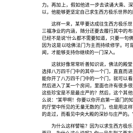
力。再加上，假如他进一步去读诵大乘、深
以，他能够更坚定自己求生西方极乐世界的
这样一来，某甲要达成往生西方极乐世
三福净业的内涵，随分还要去履行其中的布
已经不是说“什么都不需要知道，只要一句
因为这是以唸佛法门为主而持续修学。可是
闻，才能够支持你继续的一门深入。
这就好像常常听善知识说，佛法的殿堂
选择八万四千门中的其中一个门，直直而进
能你开了八万四千门中的一个门，就可以看
然后进入了某一个房间，里面也许有很多很
这些珍宝是不是最庄严的？然后，这个其他
么说：“某甲啊！你要以你开启第一道门的
的厅堂中所见的无量无数的门，也是用这样
的走过，而看见中央大殿的深妙与庄严的。
为什么这样譬喻？因为以求生西方极乐