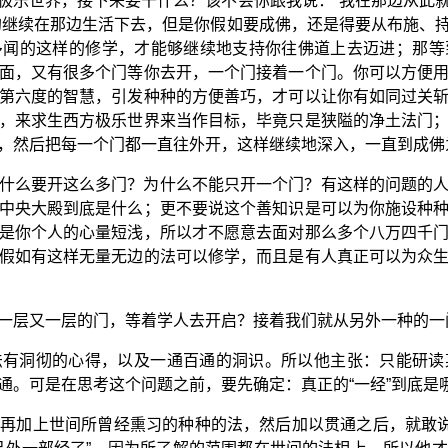
极乐世界，接下来要干什么？该不会你跟我说：“我在那边从此
的继续在那边生活下去，但是你假如要成佛，还是得要从布施、
多闻的这样的修学，才能够继续地支持你往佛道上去迈进；那等
面，又有很多个门等你去开，一个门接着一个门。你可以方便
第六度的智慧，引发种种的方便善巧，才可以让你有如同过关
，来求生西方极乐世界来当作目标，毕竟只是狭隘的净土法门
，然后把每一个门都一直往外开，这样继续地深入，一直到成佛
什么要开这么多门？为什么不能只开一个门？有这样的问题的
中央大殿到底是什么；更不要说这个善知识是可以为你施设种
是你个人的心量短浅，所以才不愿意去面对那么多个八万四千
假如有这样无量无边的法可以修学，而且是有人真正可以为众
一层又一层的门，等着学人去开启？接着我们就从另外一种的一
法有洞彻的心得，以及一通百通的洞识。所以他主张：只能研读
通。可是在思考这个问题之前，要先确定：真正的“一经”到底是
再加上世间所曾经熏习的种种的法，然后加以贯通之后，就敢说