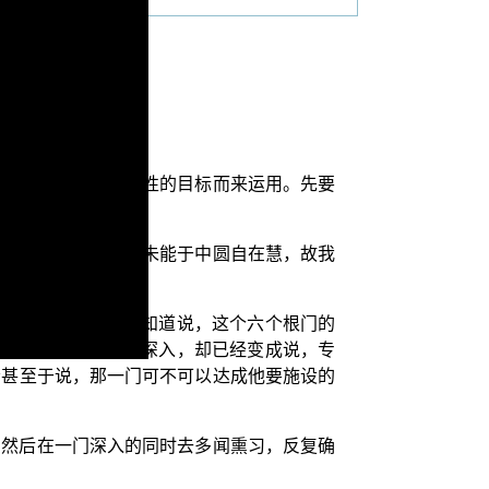
，可以作为达到阶段性的目标而来运用。先要
无优劣；但汝下劣，未能于中圆自在慧，故我
根一时清净”。因为知道说，这个六个根门的
的。可是现在的一门深入，却已经变成说，专
者甚至于说，那一门可不可以达成他要施设的
？然后在一门深入的同时去多闻熏习，反复确