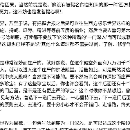
信因果，当然前提是说，他没有被假名的善知识的那一种“西方
愿力。这不妨也是发菩提心啊！
界，乃至于说，有把握舍报之后是可以往生西方极乐世界这样
施、持戒、忍辱、精进等等前五度的福业；然后也要去熏习第
佛号唸到底，打死都不要放下”的这种所谓的“一门深入”而可以成
这却也已经不是说“其他什么道理都不需要过问、了解、修学
是非常深妙而庄严的，就好像说，在这个殿堂外面有八万四千
入，就可以进入这个庄严的佛法殿堂。话虽如此，可是既然说
到中央大殿吗？当然是不可能的。要不然怎么会叫作深妙而庄
多珍宝；有了这些珍宝以后，你也许会看到，这个后面还有十
的门后面，是不是还有更庄严的珍宝？这个时候你不禁想起，
知见与方法，善选下一道门去开启，一心坚持下去，下一道门后
的原则去走、去进行。要十分小心才不会开错门、走错路，终
”
世界为目标，一句佛号唸到底为一门深入，是可以达成这个阶