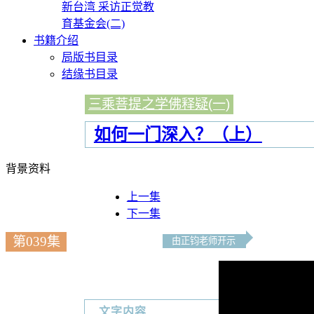
新台湾 采访正觉教
育基金会(二)
书籍介绍
局版书目录
结缘书目录
三乘菩提之学佛释疑(一)
如何一门深入？（上）
背景资料
上一集
下一集
第039集
由正钧老师开示
文字内容