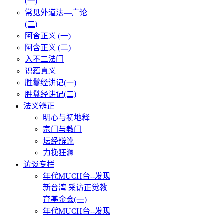
(一)
常见外道法—广论
(二)
阿含正义 (一)
阿含正义 (二)
入不二法门
识蕴真义
胜鬘经讲记(一)
胜鬘经讲记(二)
法义辨正
明心与初地释
宗门与教门
坛经辩讹
力挽狂澜
访谈专栏
年代MUCH台--发现
新台湾 采访正觉教
育基金会(一)
年代MUCH台--发现