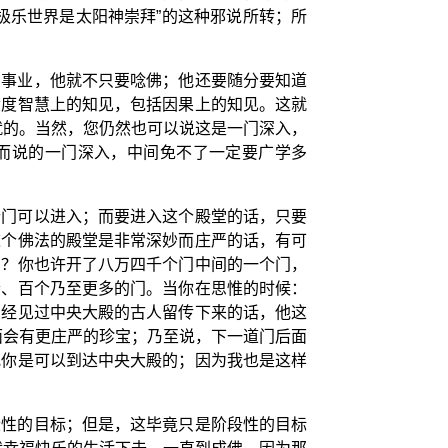
极乐世界是太阳神崇拜”的这种邪说所转；所
的事业，他就不只要唸佛；他还要随分要知道
六度智慧上的知见，包括因果上的知见。这就
就的。当然，您仍然也可以说这是一门深入，
”而说的一门深入，中间免不了一定要广学多
个门可以进入；而要进入这个殿堂的话，只要
这个佛法的殿堂是非常深妙而庄严的话，有可
严？你也许开了八万四千个门中间的一个门，
个、百个乃至更多的门。当你在思惟的时候：
曾经见过中央大殿的古人留传下来的话，他这
面会有更庄严的珍宝；乃至说，下一道门后面
究你是可以到达中央大殿的；因为我也是这样
段性的目标；但是，这毕竟只是阶段性的目标