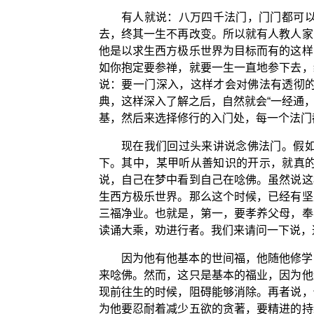
有人就说：八万四千法门，门门都可
去，终其一生不再改变。所以就有人教人家
他是以求生西方极乐世界为目标而有的这样
如你抱定要参禅，就要一生一直地参下去，
说：要一门深入，这样才会对佛法有透彻
典，这样深入了解之后，自然就会“一经通
基，然后来选择修行的入门处，每一个法门
现在我们回过头来讲说念佛法门。假
下。其中，某甲听从善知识的开示，就真
说，自己在梦中看到自己在唸佛。虽然说这
生西方极乐世界。那么这个时候，已经有坚
三福净业。也就是，第一，要孝养父母，奉
读诵大乘，劝进行者。我们来请问一下说，
因为他有他基本的世间福，他随他修学
来唸佛。然而，这只是基本的福业，因为他
现前往生的时候，阻碍能够消除。再者说，
为他要忍耐着减少五欲的贪著，要精进的持