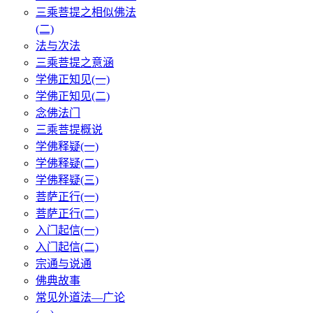
三乘菩提之相似佛法
(二)
法与次法
三乘菩提之意涵
学佛正知见(一)
学佛正知见(二)
念佛法门
三乘菩提概说
学佛释疑(一)
学佛释疑(二)
学佛释疑(三)
菩萨正行(一)
菩萨正行(二)
入门起信(一)
入门起信(二)
宗通与说通
佛典故事
常见外道法—广论