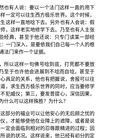
然也有人说：要以一个法门这样一直的用下
这样一定可以往生西方极乐世界。这个时候，
一生这样一直地唸下去。另外也有人会说：假
老师，这样老实地修学下去。乃至也有人主张
些经典，甚至于他还说：只专门读某一部经
说：一门深入，是要依我们自己每一个人的根
通法门来作一个证据。
，所以这样一句佛号唸到底，打死都不要放
乃至于也许他会进展到不唸而自唸，甚至于
信心具足的关系，他也有把握说，舍报可以往
知道，求生西方极乐世界的同时，应当要修学
，不犯威仪；第三，要发菩提心，深信因果，
为什么可以这样殊胜？为什么？
，这部分的福业可以让他安心的无后顾之忧的
威仪，才能够使他在业障上的遮障，或者是说
他一定会面临到相对的忍辱跟精进的过程；因
面所说的状况。这样说来，他已经有初分的定