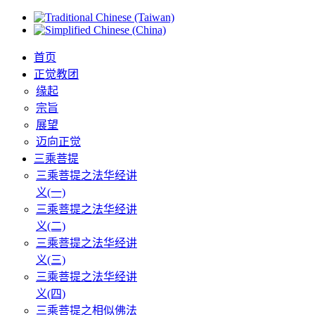
首页
正觉教团
缘起
宗旨
展望
迈向正觉
三乘菩提
三乘菩提之法华经讲
义(一)
三乘菩提之法华经讲
义(二)
三乘菩提之法华经讲
义(三)
三乘菩提之法华经讲
义(四)
三乘菩提之相似佛法