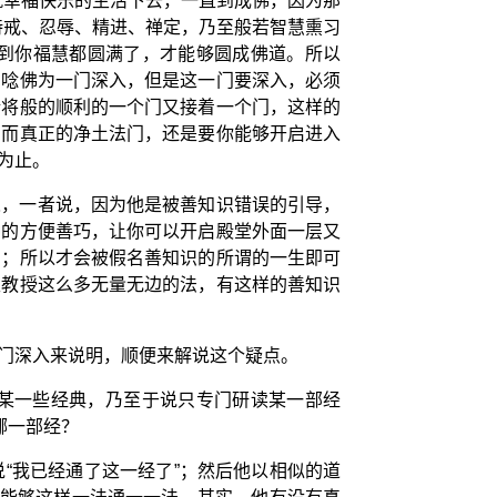
就幸福快乐的生活下去，一直到成佛，因为那
持戒、忍辱、精进、禅定，乃至般若智慧熏习
到你福慧都圆满了，才能够圆成佛道。所以
用唸佛为一门深入，但是这一门要深入，必须
斩将般的顺利的一个门又接着一个门，这样的
；而真正的净土法门，还是要你能够开启进入
为止。
人，一者说，因为他是被善知识错误的引导，
种的方便善巧，让你可以开启殿堂外面一层又
门；所以才会被假名善知识的所谓的一生即可
生教授这么多无量无边的法，有这样的善知识
门深入来说明，顺便来解说这个疑点。
某一些经典，乃至于说只专门研读某一部经
哪一部经？
“我已经通了这一经了”；然后他以相似的道