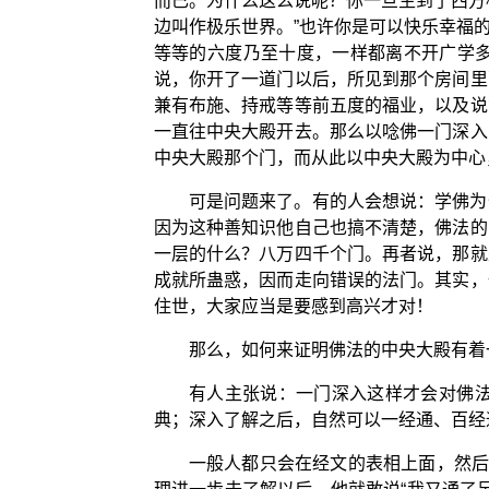
而已。为什么这么说呢？你一旦生到了西方
边叫作极乐世界。”也许你是可以快乐幸福
等等的六度乃至十度，一样都离不开广学
说，你开了一道门以后，所见到那个房间里
兼有布施、持戒等等前五度的福业，以及说
一直往中央大殿开去。那么以唸佛一门深入
中央大殿那个门，而从此以中央大殿为中心
可是问题来了。有的人会想说：学佛为
因为这种善知识他自己也搞不清楚，佛法的
一层的什么？八万四千个门。再者说，那就
成就所蛊惑，因而走向错误的法门。其实，
住世，大家应当是要感到高兴才对！
那么，如何来证明佛法的中央大殿有着
有人主张说：一门深入这样才会对佛
典；深入了解之后，自然可以一经通、百经
一般人都只会在经文的表相上面，然后