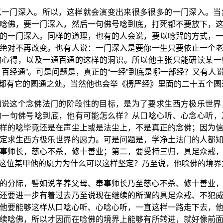
以一门深入。所以，这样就会演变出来很多很多的一门深入。当
唸佛，要一门深入，然后一句佛号唸到底，打死都不要放下，
的一门深入。同样的道理，也有的人会说，要以唸咒的方式，
绝对不再改变。也有人说：一门深入是要你一生只要依止一个
的心得，以及一通百通的这样的洞识。所以他主张只能研读某一
，百经通”。可是问题是，真正的“一经”到底是哪一部经？又有人
都有它的圆通之处。当然他也会举《楞严经》里面的二十五个圆
如说这个念佛法门的阶段性的目标，是为了要求生西方极乐世界
的一句佛号唸到底，他有可能怎么样？从口唸心听、心念心听，
样的唸毕竟还是在声尘上或是法尘上，不是真正的念佛；因为
定求生西方极乐世界的愿力。可是问题是，学净土法门的人都
事师长，慈心不杀，修十善业；第二，要受持三归，具足众戒
这位某甲他的愿力为什么可以这样坚定？乃至说，他唸佛的境界
的分际，譬如说孝养父母、奉事师长乃至慈心不杀、修十善业
还要进一步有着过去乃至说现在继续的所谓的具足众戒、不犯
他要能够这样从口唸心听、心唸心听，一直这样一路走下去，
续唸佛，所以才因而在唸佛的境界上能够有所转进，就好像前