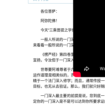
各位菩萨：
阿弥陀佛！
今天“三乘菩提之学佛释疑”要跟大家来
一般人所说的一门深入，个人是觉得说
来看看一般所说的一门深入的意涵，再来思
《楞严经》第四卷里面曾经提到说：【
宣扬，令汝但于一门深入，入一无妄，彼六
世尊要阿难尊者于六根中，先选择一个
运作道理是相类似的，而又因为说，知道这
精于一个法门深入修学；而且，通常传授一
目标，也无从去验证。那么，我们就只好随
一门深入最主要的前提是说，您到底一
定你的一门深入是不是可以达到你所要求证