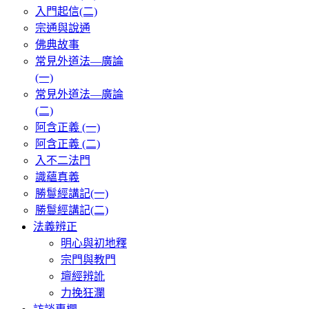
入門起信(二)
宗通與說通
佛典故事
常見外道法—廣論
(一)
常見外道法—廣論
(二)
阿含正義 (一)
阿含正義 (二)
入不二法門
識蘊真義
勝鬘經講記(一)
勝鬘經講記(二)
法義辨正
明心與初地釋
宗門與教門
壇經辨訛
力挽狂瀾