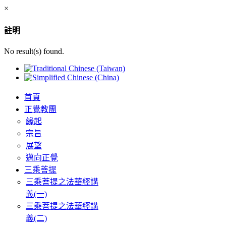
×
註明
No result(s) found.
首頁
正覺教團
緣起
宗旨
展望
邁向正覺
三乘菩提
三乘菩提之法華經講
義(一)
三乘菩提之法華經講
義(二)