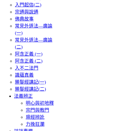
入門起信(二)
宗通與說通
佛典故事
常見外道法—廣論
(一)
常見外道法—廣論
(二)
阿含正義 (一)
阿含正義 (二)
入不二法門
識蘊真義
勝鬘經講記(一)
勝鬘經講記(二)
法義辨正
明心與初地釋
宗門與教門
壇經辨訛
力挽狂瀾