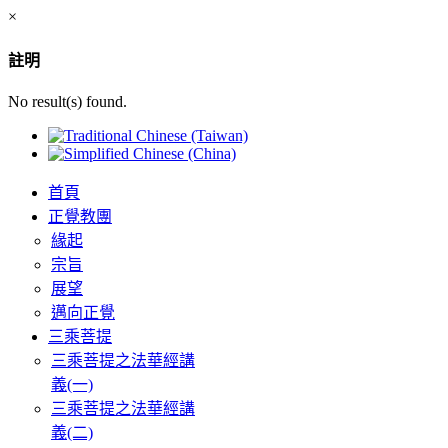
×
註明
No result(s) found.
首頁
正覺教團
緣起
宗旨
展望
邁向正覺
三乘菩提
三乘菩提之法華經講
義(一)
三乘菩提之法華經講
義(二)